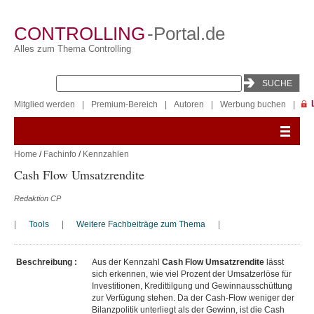
CONTROLLING
-Portal.de
Alles zum Thema Controlling
Mitglied werden
|
Premium-Bereich
|
Autoren
|
Werbung buchen
|
Home
/
Fachinfo
/
Kennzahlen
Cash Flow Umsatzrendite
Redaktion CP
|
Tools
|
Weitere Fachbeiträge zum Thema
|
Beschreibung :
Aus der Kennzahl
Cash Flow Umsatzrendite
lässt
sich erkennen, wie viel Prozent der Umsatzerlöse für
Investitionen, Kredittilgung und Gewinnausschüttung
zur Verfügung stehen. Da der Cash-Flow weniger der
Bilanzpolitik unterliegt als der Gewinn, ist die Cash