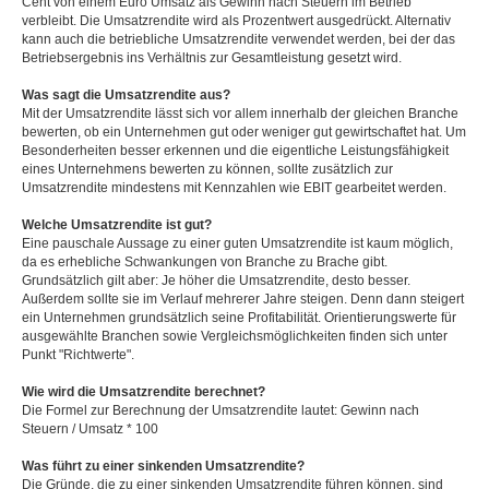
Cent von einem Euro Umsatz als Gewinn nach Steuern im Betrieb
verbleibt. Die Umsatzrendite wird als Prozentwert ausgedrückt. Alternativ
kann auch die betriebliche Umsatzrendite verwendet werden, bei der das
Betriebsergebnis ins Verhältnis zur Gesamtleistung gesetzt wird.
Was sagt die Umsatzrendite aus?
Mit der Umsatzrendite lässt sich vor allem innerhalb der gleichen Branche
bewerten, ob ein Unternehmen gut oder weniger gut gewirtschaftet hat. Um
Besonderheiten besser erkennen und die eigentliche Leistungsfähigkeit
eines Unternehmens bewerten zu können, sollte zusätzlich zur
Umsatzrendite mindestens mit Kennzahlen wie EBIT gearbeitet werden.
Welche Umsatzrendite ist gut?
Eine pauschale Aussage zu einer guten Umsatzrendite ist kaum möglich,
da es erhebliche Schwankungen von Branche zu Brache gibt.
Grundsätzlich gilt aber: Je höher die Umsatzrendite, desto besser.
Außerdem sollte sie im Verlauf mehrerer Jahre steigen. Denn dann steigert
ein Unternehmen grundsätzlich seine Profitabilität. Orientierungswerte für
ausgewählte Branchen sowie Vergleichsmöglichkeiten finden sich unter
Punkt "Richtwerte".
Wie wird die Umsatzrendite berechnet?
Die Formel zur Berechnung der Umsatzrendite lautet: Gewinn nach
Steuern / Umsatz * 100
Was führt zu einer sinkenden Umsatzrendite?
Die Gründe, die zu einer sinkenden Umsatzrendite führen können, sind