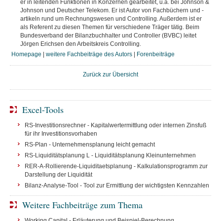
er in leitenden Funktionen in Konzernen gearbeitet, u.a. bei Johnson &
Johnson und Deutscher Telekom. Er ist Autor von Fachbüchern und -
artikeln rund um Rechnungswesen und Controlling. Außerdem ist er
als Referent zu diesen Themen für verschiedene Träger tätig. Beim
Bundesverband der Bilanzbuchhalter und Controller (BVBC) leitet
Jörgen Erichsen den Arbeitskreis Controlling.
Homepage
|
weitere Fachbeiträge des Autors
|
Forenbeiträge
Zurück zur Übersicht
Excel-Tools
RS-Investitionsrechner - Kapitalwertermittlung oder internen Zinsfuß
für ihr Investitionsvorhaben
RS-Plan - Unternehmensplanung leicht gemacht
RS-Liquiditätsplanung L - Liquiditätsplanung Kleinunternehmen
RER-A-Rollierende-Liquiditaetsplanung - Kalkulationsprogramm zur
Darstellung der Liquidität
Bilanz-Analyse-Tool - Tool zur Ermittlung der wichtigsten Kennzahlen
Weitere Fachbeiträge zum Thema
Working Capital - Erläuterung und Beispiel-Berechnung