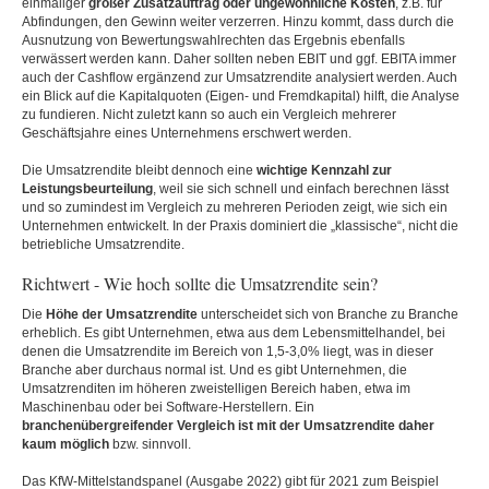
einmaliger
großer Zusatzauftrag oder ungewöhnliche Kosten
, z.B. für
Abfindungen, den Gewinn weiter verzerren. Hinzu kommt, dass durch die
Ausnutzung von Bewertungswahlrechten das Ergebnis ebenfalls
verwässert werden kann. Daher sollten neben EBIT und ggf. EBITA immer
auch der Cashflow ergänzend zur Umsatzrendite analysiert werden. Auch
ein Blick auf die Kapitalquoten (Eigen- und Fremdkapital) hilft, die Analyse
zu fundieren. Nicht zuletzt kann so auch ein Vergleich mehrerer
Geschäftsjahre eines Unternehmens erschwert werden.
Die Umsatzrendite bleibt dennoch eine
wichtige Kennzahl zur
Leistungsbeurteilung
, weil sie sich schnell und einfach berechnen lässt
und so zumindest im Vergleich zu mehreren Perioden zeigt, wie sich ein
Unternehmen entwickelt. In der Praxis dominiert die „klassische“, nicht die
betriebliche Umsatzrendite.
Richtwert - Wie hoch sollte die Umsatzrendite sein?
Die
Höhe der Umsatzrendite
unterscheidet sich von Branche zu Branche
erheblich. Es gibt Unternehmen, etwa aus dem Lebensmittelhandel, bei
denen die Umsatzrendite im Bereich von 1,5-3,0% liegt, was in dieser
Branche aber durchaus normal ist. Und es gibt Unternehmen, die
Umsatzrenditen im höheren zweistelligen Bereich haben, etwa im
Maschinenbau oder bei Software-Herstellern. Ein
branchenübergreifender Vergleich ist mit der Umsatzrendite daher
kaum möglich
bzw. sinnvoll.
Das KfW-Mittelstandspanel (Ausgabe 2022) gibt für 2021 zum Beispiel