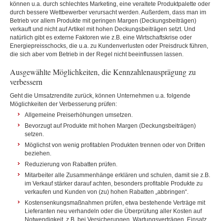
können u.a. durch schlechtes Marketing, eine veraltete Produktpalette oder
durch bessere Wettbewerber verursacht werden. Außerdem, dass man im
Betrieb vor allem Produkte mit geringen Margen (Deckungsbeiträgen)
verkauft und nicht auf Artikel mit hohen Deckungsbeiträgen setzt. Und
natürlich gibt es externe Faktoren wie z.B. eine Wirtschaftskrise oder
Energiepreisschocks, die u.a. zu Kundenverlusten oder Preisdruck führen,
die sich aber vom Betrieb in der Regel nicht beeinflussen lassen.
Ausgewählte Möglichkeiten, die Kennzahlenausprägung zu
verbessern
Geht die Umsatzrendite zurück, können Unternehmen u.a. folgende
Möglichkeiten der Verbesserung prüfen:
Allgemeine Preiserhöhungen umsetzen.
Bevorzugt auf Produkte mit hohen Margen (Deckungsbeiträgen)
setzen.
Möglichst von wenig profitablen Produkten trennen oder von Dritten
beziehen.
Reduzierung von Rabatten prüfen.
Mitarbeiter alle Zusammenhänge erklären und schulen, damit sie z.B.
im Verkauf stärker darauf achten, besonders profitable Produkte zu
verkaufen und Kunden von (zu) hohen Rabatten „abbringen“.
Kostensenkungsmaßnahmen prüfen, etwa bestehende Verträge mit
Lieferanten neu verhandeln oder die Überprüfung aller Kosten auf
Notwendigkeit, z.B. bei Versicherungen, Wartungsverträgen, Einsatz