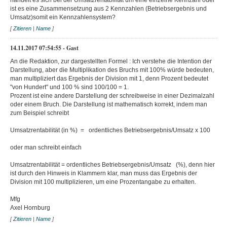
handelt es sich bei der Umsatzrentabilität um eine einzelne Kennzahl oder
ist es eine Zusammensetzung aus 2 Kennzahlen (Betriebsergebnis und
Umsatz)somit ein Kennzahlensystem?
[
Zitieren
|
Name
]
14.11.2017 07:54:55 - Gast
An die Redaktion, zur dargestellten Formel : Ich verstehe die Intention der
Darstellung, aber die Multiplikation des Bruchs mit 100% würde bedeuten,
man multipliziert das Ergebnis der Division mit 1, denn Prozent bedeutet
"von Hundert" und 100 % sind 100/100 = 1.
Prozent ist eine andere Darstellung der schreibweise in einer Dezimalzahl
oder einem Bruch. Die Darstellung ist mathematisch korrekt, indem man
zum Beispiel schreibt
Umsatzrentabilität (in %) = ordentliches Betriebsergebnis/Umsatz x 100
oder man schreibt einfach
Umsatzrentabilität = ordentliches Betriebsergebnis/Umsatz (%), denn hier
ist durch den Hinweis in Klammern klar, man muss das Ergebnis der
Division mit 100 multiplizieren, um eine Prozentangabe zu erhalten.
Mfg
Axel Hornburg
[
Zitieren
|
Name
]