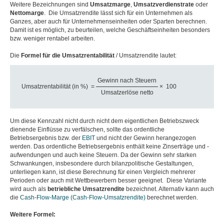
Weitere Bezeichnungen sind
Umsatzmarge
,
Umsatzverdienstrate
oder
Nettomarge
. Die Umsatzrendite lässt sich für ein Unternehmen als
Ganzes, aber auch für Unternehmenseinheiten oder Sparten berechnen.
Damit ist es möglich, zu beurteilen, welche Geschäftseinheiten besonders
bzw. weniger rentabel arbeiten.
Die
Formel für die Umsatzrentabilität
/ Umsatzrendite lautet:
Gewinn nach Steuern
Umsatzrentabilität (in %)
=
×
100
Umsatzerlöse netto
Um diese Kennzahl nicht durch nicht dem eigentlichen Betriebszweck
dienende Einflüsse zu verfälschen, sollte das ordentliche
Betriebsergebnis bzw. der
EBIT
und nicht der Gewinn herangezogen
werden. Das ordentliche Betriebsergebnis enthält keine Zinserträge und -
aufwendungen und auch keine Steuern. Da der Gewinn sehr starken
Schwankungen, insbesondere durch bilanzpolitische Gestaltungen,
unterliegen kann, ist diese Berechnung für einen Vergleich mehrerer
Perioden oder auch mit Wettbewerbern besser geeignet. Diese Variante
wird auch als
betriebliche Umsatzrendite
bezeichnet. Alternativ kann auch
die
Cash-Flow-Marge (Cash-Flow-Umsatzrendite)
berechnet werden.
Weitere Formel: