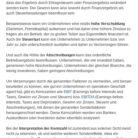
dass das Ergebnis durch Ertragssteuern oder Finanzergebnis verändert
werden kann. Der Gewinn kann also sowohl durch Finanzergebnis als
auch Steuerbelastungen beeinflusst sein.
Beispielsweise kann ein Unternehmen eine relativ
hohe Verschuldung
(Darlehen, Fremdkapital) aufweisen und hat daher eine höhere Zinslast zu
tragen als ein Betrieb, der zu großen Teilen aus Eigenmitteln finanziert ist.
Auch die
Steuerlast
kann von Unternehmen zu Unternehmen bzw. von
Jahr zu Jahr unterschiedlich ausfallen und daher zu Verzerrungen führen.
Und auch die Höhe der
Abschreibungen
kann das ordentliche
Betriebsergebnis beeinflussen. Unternehmen, die viel investiert haben,
generieren hohe Abschreibungen, Unternehmen der gleichen Branche, die
wenig investieren, haben geringere Abschreibungen.
Um Verzerrungen durch die genannten Faktoren zu vermeiden, und besser
beurteilen zu können, wie gut ein Unternehmen im operativen Geschäft
agiert hat, gibt es Kennzahlen wie
EBIT
(Earnings before Interests and
Taxes, Gewinn vor Zinsen und Steuern) bzw.
EBITDA
(Earnings before
Interests, Taxes and Depriciation, Gewinn vor Zinsen, Steuern und
Abschreibungen), mit denen die genannten Sonderfaktoren
herausgerechnet werden. Diese Kennzahlen werden von Banken,
Auskunfteien oder Investoren daher ebenfalls analysiert.
Bei der
Interpretation der Kennzahl
ist zumindest aus externer Sicht meist
nicht zu erkennen, ob und welche weiteren Sondereffekte, etwa ein