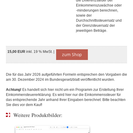
die Differenzsteuer bei
Einkommenszuwächse oder
-minderungen berechnen,
sowie der
Durchschnittssteuersatz und
der Grenzsteuersatz der
jeweiligen Beträge.
15,00 EUR
inkl. 19 % MwSt. |
zum Shop
Die für das Jahr 2026 aufge­führten Formeln ent­sprechen den Vorgaben die
am 30. Dezember 2024 im Bundes­gesetz­blatt veröffentlicht wurden.
Achtung!
Es handelt sich hier nicht um ein Programm zur Erstellung Ihrer
Einkommensteuererklärung. Es wird hier nur die Einkommenssteuer für
das entsprechende Jahr anhand Ihrer Eingaben berechnet. Bitte beachten
Sie dies vor dem Kauf!
Weitere Produktbilder: