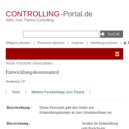
CONTROLLING
-Portal.de
Alles zum Thema Controlling
Mitglied werden
|
Premium-Bereich
|
Autoren
|
Werbung buchen
|
Home
/
Fachinfo
/
Kennzahlen
Entwicklungskostenanteil
Redaktion CP
|
Tools
|
Weitere Fachbeiträge zum Thema
|
Beschreibung :
Diese Kennzahl gibt den Anteil von
Entwicklungskosten an den Umsatzerlösen an.
Berrechnung :
Kosten für Entwicklung
und Forschung