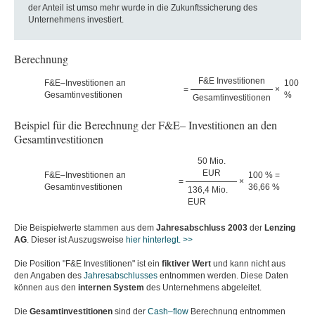
der Anteil ist umso mehr wurde in die Zukunftssicherung des
Unternehmens investiert.
Berechnung
F&E Investitionen
F&E–Investitionen an
100
=
×
Gesamtinvestitionen
%
Gesamtinvestitionen
Beispiel für die Berechnung der F&E– Investitionen an den
Gesamtinvestitionen
50 Mio.
EUR
F&E–Investitionen an
100 % =
=
×
Gesamtinvestitionen
36,66 %
136,4 Mio.
EUR
Die Beispielwerte stammen aus dem
Jahresabschluss
2003
der
Lenzing
AG
. Dieser ist Auszugsweise
hier hinterlegt. >>
Die Position "F&E Investitionen" ist ein
fiktiver
Wert
und kann nicht aus
den Angaben des
Jahresabschlusses
entnommen werden. Diese Daten
können aus den
internen
System
des Unternehmens abgeleitet.
Die
Gesamtinvestitionen
sind der
Cash–flow
Berechnung entnommen