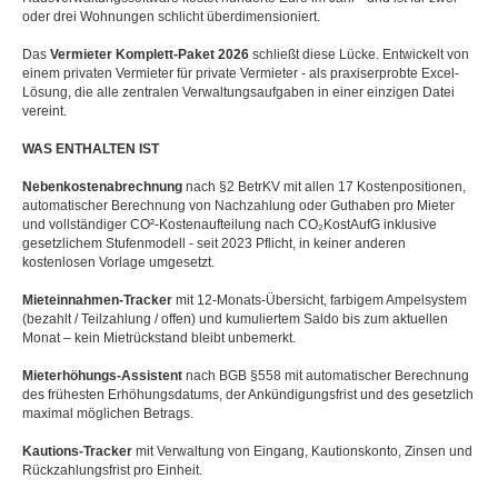
oder drei Wohnungen schlicht überdimensioniert.
Das
Vermieter Komplett-Paket 2026
schließt diese Lücke. Entwickelt von
einem privaten Vermieter für private Vermieter - als praxiserprobte Excel-
Lösung, die alle zentralen Verwaltungsaufgaben in einer einzigen Datei
vereint.
WAS ENTHALTEN IST
Nebenkostenabrechnung
nach §2 BetrKV mit allen 17 Kostenpositionen,
automatischer Berechnung von Nachzahlung oder Guthaben pro Mieter
und vollständiger CO²-Kostenaufteilung nach CO₂KostAufG inklusive
gesetzlichem Stufenmodell - seit 2023 Pflicht, in keiner anderen
kostenlosen Vorlage umgesetzt.
Mieteinnahmen-Tracker
mit 12-Monats-Übersicht, farbigem Ampelsystem
(bezahlt / Teilzahlung / offen) und kumuliertem Saldo bis zum aktuellen
Monat – kein Mietrückstand bleibt unbemerkt.
Mieterhöhungs-Assistent
nach BGB §558 mit automatischer Berechnung
des frühesten Erhöhungsdatums, der Ankündigungsfrist und des gesetzlich
maximal möglichen Betrags.
Kautions-Tracker
mit Verwaltung von Eingang, Kautionskonto, Zinsen und
Rückzahlungsfrist pro Einheit.