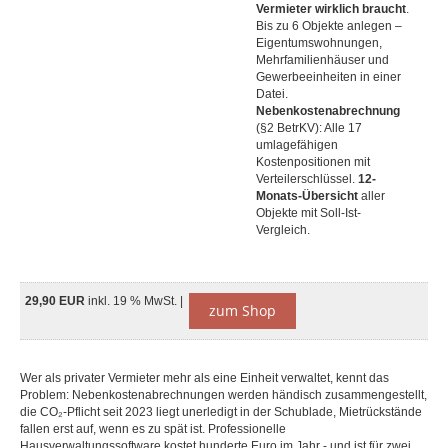
Vermieter wirklich braucht
.
Bis zu 6 Objekte anlegen –
Eigentumswohnungen,
Mehrfamilienhäuser und
Gewerbeeinheiten in einer
Datei.
Nebenkostenabrechnung
(§2 BetrKV): Alle 17
umlagefähigen
Kostenpositionen mit
Verteilerschlüssel.
12-
Monats-Übersicht
aller
Objekte mit Soll-Ist-
Vergleich.
29,90 EUR
inkl. 19 % MwSt. |
zum Shop
Wer als privater Vermieter mehr als eine Einheit verwaltet, kennt das
Problem: Nebenkostenabrechnungen werden händisch zusammengestellt,
die CO₂-Pflicht seit 2023 liegt unerledigt in der Schublade, Mietrückstände
fallen erst auf, wenn es zu spät ist. Professionelle
Hausverwaltungssoftware kostet hunderte Euro im Jahr - und ist für zwei