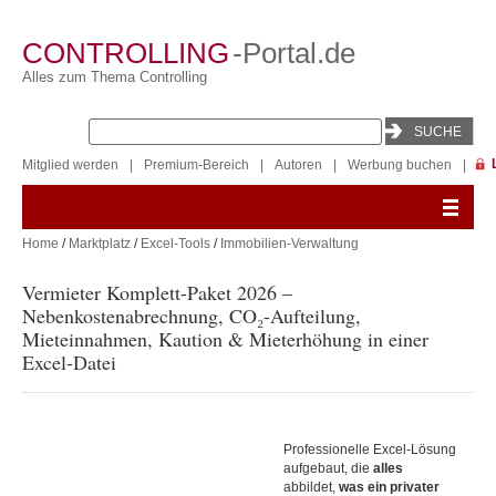
CONTROLLING
-Portal.de
Alles zum Thema Controlling
Mitglied werden
|
Premium-Bereich
|
Autoren
|
Werbung buchen
|
Home
/
Marktplatz
/
Excel-Tools
/
Immobilien-Verwaltung
Vermieter Komplett-Paket 2026 –
Nebenkostenabrechnung, CO₂-Aufteilung,
Mieteinnahmen, Kaution & Mieterhöhung in einer
Excel-Datei
Professionelle Excel-Lösung
aufgebaut, die
alles
abbildet,
was ein privater