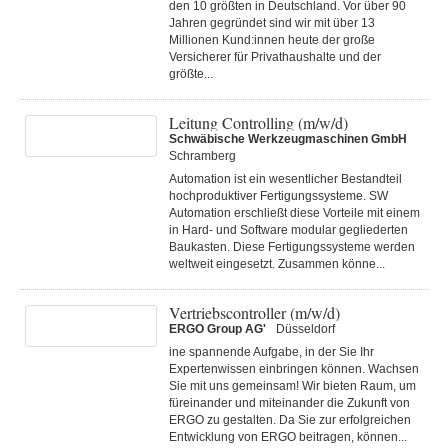
den 10 größten in Deutschland. Vor über 90
Jahren gegründet sind wir mit über 13
Millionen Kund:innen heute der große
Versicherer für Privathaushalte und der
größte...
Leitung Controlling (m/w/d)
Schwäbische Werkzeugmaschinen GmbH
Schramberg
Automation ist ein wesentlicher Bestandteil
hochproduktiver Fertigungssysteme. SW
Automation erschließt diese Vorteile mit einem
in Hard- und Software modular gegliederten
Baukasten. Diese Fertigungs­systeme werden
weltweit eingesetzt. Zusammen könne...
Vertriebscontroller (m/w/d)
ERGO Group AG'
Düsseldorf
ine spannende Aufgabe, in der Sie Ihr
Expertenwissen einbringen können. Wachsen
Sie mit uns gemeinsam! Wir bieten Raum, um
füreinander und miteinander die Zukunft von
ERGO zu gestalten. Da Sie zur erfolgreichen
Entwicklung von ERGO beitragen, können...