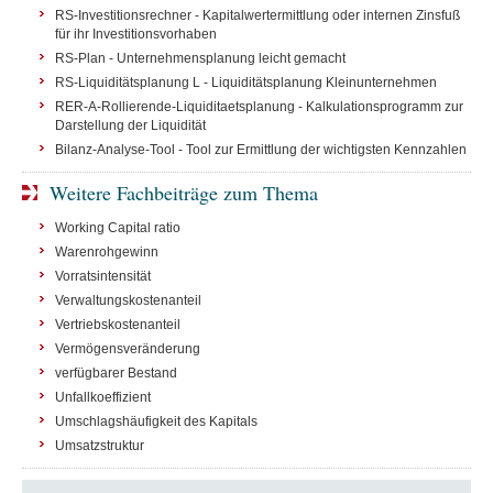
RS-Investitionsrechner - Kapitalwertermittlung oder internen Zinsfuß
für ihr Investitionsvorhaben
RS-Plan - Unternehmensplanung leicht gemacht
RS-Liquiditätsplanung L - Liquiditätsplanung Kleinunternehmen
RER-A-Rollierende-Liquiditaetsplanung - Kalkulationsprogramm zur
Darstellung der Liquidität
Bilanz-Analyse-Tool - Tool zur Ermittlung der wichtigsten Kennzahlen
Weitere Fachbeiträge zum Thema
Working Capital ratio
Warenrohgewinn
Vorratsintensität
Verwaltungskostenanteil
Vertriebskostenanteil
Vermögensveränderung
verfügbarer Bestand
Unfallkoeffizient
Umschlagshäufigkeit des Kapitals
Umsatzstruktur