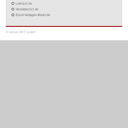
Lohn1x1.de
Vermieter1x1.de
Excel-Vorlagen-Markt.de
© reimus.NET GmbH