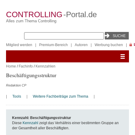
CONTROLLING
-Portal.de
Alles zum Thema Controlling
Mitglied werden
|
Premium-Bereich
|
Autoren
|
Werbung buchen
|
Home
/
Fachinfo
/
Kennzahlen
Beschäftigungsstruktur
Redaktion CP
|
Tools
|
Weitere Fachbeiträge zum Thema
|
Kennzahl: Beschäftigungsstruktur
Diese
Kennzahl
zeigt das Verhältnis einer bestimmten Gruppe an
der Gesamtheit aller Beschäftigten.