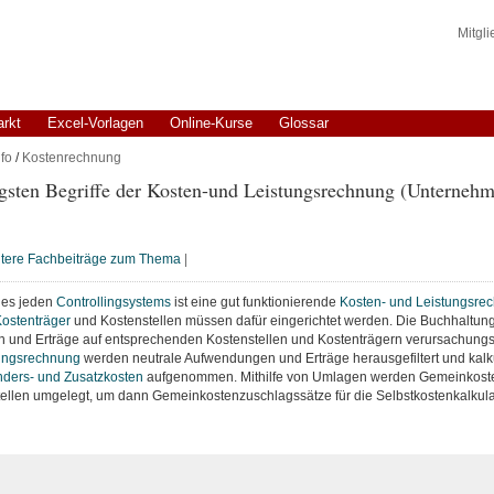
Mitgl
arkt
Excel-Vorlagen
Online-Kurse
Glossar
fo
/
Kostenrechnung
gsten Begriffe der Kosten-und Leistungsrechnung (Unterneh
tere Fachbeiträge zum Thema
|
es jeden
Controllingsystems
ist eine gut funktionierende
Kosten- und Leistungsre
ostenträger
und Kostenstellen müssen dafür eingerichtet werden. Die Buchhaltun
und Erträge auf entsprechenden Kostenstellen und Kostenträgern verursachungs
ungsrechnung
werden neutrale Aufwendungen und Erträge herausgefiltert und kalk
ders- und Zusatzkosten
aufgenommen. Mithilfe von Umlagen werden Gemeinkoste
ellen umgelegt, um dann Gemeinkostenzuschlagssätze für die Selbstkostenkalkul