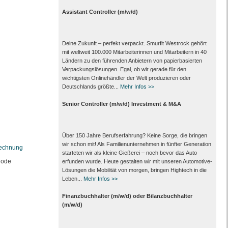
Assistant Controller (m/w/d)
Deine Zukunft – perfekt verpackt. Smurfit Westrock gehört
mit weltweit 100.000 Mitarbeiter­innen und Mitarbeitern in 40
Ländern zu den führenden Anbietern von papier­basierten
Verpackungs­lösungen. Egal, ob wir gerade für den
wichtigsten Onlinehändler der Welt produzieren oder
Deutschlands größte...
Mehr Infos >>
Senior Controller (m/w/d) Investment & M&A
Über 150 Jahre Berufserfahrung? Keine Sorge, die bringen
wir schon mit! Als Familienunternehmen in fünfter Generation
rechnung
starteten wir als kleine Gießerei – noch bevor das Auto
hode
erfunden wurde. Heute gestalten wir mit unseren Automotive-
Lösungen die Mobilität von morgen, bringen Hightech in die
Leben...
Mehr Infos >>
Finanzbuchhalter (m/w/d) oder Bilanzbuchhalter
(m/w/d)