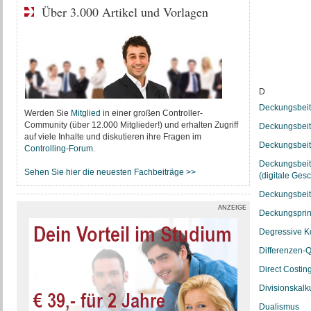
Über 3.000 Artikel und Vorlagen
D
Deckungsbeit
Werden Sie
Mitglied
in einer großen Controller-
Community (über 12.000 Mitglieder!) und erhalten Zugriff
Deckungsbeit
auf viele Inhalte und diskutieren ihre Fragen im
Deckungsbeit
Controlling-Forum
.
Deckungsbeit
Sehen Sie hier die neuesten Fachbeiträge >>
(digitale Ges
Deckungsbeit
ANZEIGE
Deckungsprin
Degressive K
Differenzen-Q
Direct Costin
Divisionskalk
Dualismus