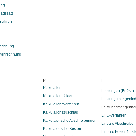
lag
agssatz
rfahren
rechnung
stenrechnung
K
L
Kalkulation
Leistungen (Erlöse)
Kalkulationsfaktor
Leistungsmengenind
Kalkulationsverfahren
Leistungsmengenneu
Kalkulationszuschlag
LIFO-Verfahren
Kalkulatorische Abschreibungen
Lineare Abschreibun
Kalkulatorische Kosten
Lineare Kostenfunkt