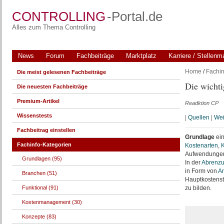
CONTROLLING
-Portal.de
Alles zum Thema Controlling
News
Forum
Fachbeiträge
Marktplatz
Karriere / Stellenm
Home
/
Fachin
Die meist gelesenen Fachbeiträge
Die wichti
Die neuesten Fachbeiträge
Premium-Artikel
Readktion CP
Wissenstests
|
Quellen
|
Wei
Fachbeitrag einstellen
Grundlage
ein
Fachinfo-Kategorien
Kostenarten
,
K
Aufwendungen 
Grundlagen (95)
In der
Abrenz
in Form von
An
Branchen (51)
Hauptkostenst
Funktional (91)
zu bilden.
Kostenmanagement (30)
Konzepte (83)