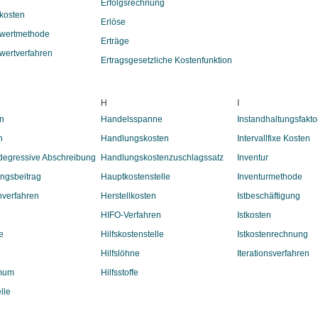
Erfolgsrechnung
kosten
Erlöse
swertmethode
Erträge
wertverfahren
Ertragsgesetzliche Kostenfunktion
H
I
n
Handelsspanne
Instandhaltungsfakto
n
Handlungskosten
Intervallfixe Kosten
degressive Abschreibung
Handlungskostenzuschlagssatz
Inventur
ngsbeitrag
Hauptkostenstelle
Inventurmethode
verfahren
Herstellkosten
Istbeschäftigung
HIFO-Verfahren
Istkosten
e
Hilfskostenstelle
Istkostenrechnung
Hilfslöhne
Iterationsverfahren
mum
Hilfsstoffe
lle