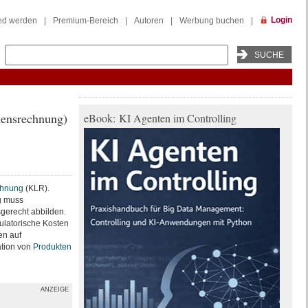
Login
ied werden
|
Premium-Bereich
|
Autoren
|
Werbung buchen
|
mensrechnung)
eBook: KI Agenten im Controlling
chnung
(KLR).
g muss
gerecht abbilden.
ulatorische Kosten
n auf
ation von
Produkten
ANZEIGE