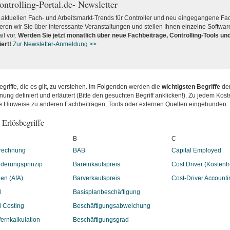
ontrolling-Portal.de- Newsletter
aktuellen Fach- und Arbeitsmarkt-Trends für Controller und neu eingegangene Fac
ieren wir Sie über interessante Veranstaltungen und stellen Ihnen einzelne Softwar
il vor.
Werden Sie jetzt monatlich über
neue Fachbeiträge, Controlling-Tools u
ert!
Zur Newsletter-Anmeldung >>
riffe, die es gilt, zu verstehen. Im Folgenden werden die
wichtigsten Begriffe
der
ung definiert und erläutert (Bitte den gesuchten Begriff anklicken!). Zu jedem Kost
e Hinweise zu anderen Fachbeiträgen, Tools oder externen Quellen eingebunden.
 Erlösbegriffe
B
C
rechnung
BAB
Capital Employed
ederungsprinzip
Bareinkaufspreis
Cost Driver (Kostentr
en (AfA)
Barverkaufspreis
Cost-Driver Accounti
l
Basisplanbeschäftigung
d Costing
Beschäftigungsabweichung
fernkalkulation
Beschäftigungsgrad