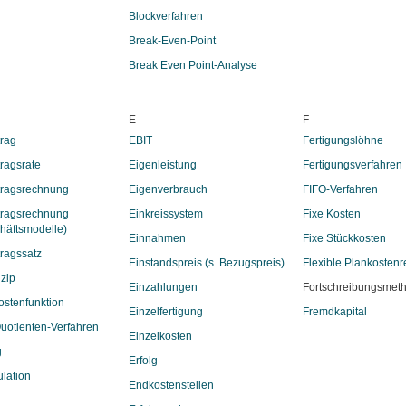
Blockverfahren
Break-Even-Point
Break Even Point-Analyse
E
F
rag
EBIT
Fertigungslöhne
ragsrate
Eigenleistung
Fertigungsverfahren
ragsrechnung
Eigenverbrauch
FIFO-Verfahren
ragsrechnung
Einkreissystem
Fixe Kosten
chäftsmodelle)
Einnahmen
Fixe Stückkosten
ragssatz
Einstandspreis (s. Bezugspreis)
Flexible Plankosten
zip
Einzahlungen
Fortschreibungsmet
ostenfunktion
Einzelfertigung
Fremdkapital
uotienten-Verfahren
Einzelkosten
g
Erfolg
ulation
Endkostenstellen