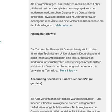
Als erfolgreich tätiges, akkreditiertes medizinisches Labor
zählen wir mit dem kompletten Leistungs­spektrum der
modernen medizinischen Diagnostik zu Deutschlands
führenden Privat­laboratorien. Seit 75 Jahren vertrauen
nieder­gelassene Ärzte und eine Vielzahl an Kranken­häusern
der Labor­diagnost...
Mehr Infos >>
Finanzkraft (m/w/d)
r
Die Technische Universität Braunschweig zählt zu den
führenden Technischen Universitäten in Deutschland und
bietet Ihnen als Arbeit­geberin eine große Auswahl an
modernen, anspruchsvollen und vielseitigen Arbeits­plätzen.
Nicht nur im Bereich der Forschung und Lehre, auch in
Verwaltung, Technik u...
Mehr Infos >>
Accounting Specialist / Finanzbuchhalter*in (all
genders)
Bei AEB vereinfachen wir globale Warenbewegungen - und
machen effiziente, ökologische, sichere und gerechte
Lieferketten möglich. Mit intuitiven Technologien aus der
Cloud - und mit dir! Weil du, deine Fähigkeiten, Gedanken