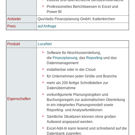
Intuitive und übersichtliche Benutzeroberfläche
Professionelles Berichtswesen in Excel und
Power BI
Anbieter
QuoVadis Finanzplanung GmbH, Kaltenkirchen
Preis
auf Anfrage
Produkt
LucaNet
Software für Abschlusserstellung,
die
Finanzplanung
, das
Reporting
und das
Datenmanagement
installierbar oder in der Cloud
für Unternehmen jeder Größe und Branche
mehr als 200 fertige Schnittstellen zur
Datenübernahme
vorkonfigurierte Planungslogiken und
Eigenschaften
Buchungsregeln zur automatischen Überleitung
in ein integriertes Planungsmodell sowie
Reporting- und Analysefunktionen
Sämtliche Strukturen können ohne großen
Aufwand angepasst werden.
Excel Add-In kann lesend und schreibend auf die
Datenbank zugreifen.