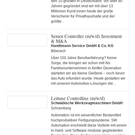
den 10 größten in Deutschland. Vor über 90
Jahren gegründet sind wir mit über 13
Millionen Kund:innen heute der große
Versicherer für Privathaushalte und der
größte...
Senior Controller (m/w/d) Investment
& M&A
Handtmann Service GmbH & Co. KG
Biberach
Über 150 Jahre Berufserfahrung? Keine
Sorge, die bringen wir schon mit! Als
Familienunternehmen in fünfter Generation
starteten wir als kleine Gießerei – noch bevor
das Auto erfunden wurde. Heute gestalten wir
mit unseren Automotive-Lösungen die...
Leitung Controlling (m/w/d)
Schwäbische Werkzeugmaschinen GmbH
Schramberg
Automation ist ein wesentlicher Bestandteil
hochproduktiver Fertigungssysteme. SW
Automation erschließt diese Vorteile mit einem
in Hard- und Software modular gegliederten