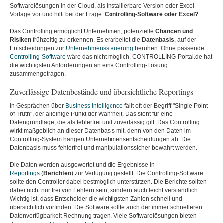
Softwarelösungen in der Cloud, als installierbare Version oder Excel-
Vorlage vor und hilft bei der Frage:
Controlling-Software oder Excel?
Das Controlling ermöglicht Unternehmen, potenzielle
Chancen und
Risiken
frühzeitig zu erkennen. Es erarbeitet die
Datenbasis
, auf der
Entscheidungen zur
Unternehmenssteuerung
beruhen. Ohne passende
Controlling-Software
wäre das nicht möglich. CONTROLLING-Portal.de hat
die wichtigsten Anforderungen an eine Controlling-Lösung
zusammengetragen.
Zuverlässige Datenbestände und übersichtliche Reportings
In Gesprächen über
Business Intelligence
fällt oft der Begriff "Single Point
of Truth", der alleinige Punkt der Wahrheit. Das steht für eine
Datengrundlage, die als fehlerfrei und zuverlässig gilt. Das Controlling
wirkt maßgeblich an dieser Datenbasis mit, denn von den Daten im
Controlling-System hängen Unternehmensentscheidungen ab. Die
Datenbasis muss fehlerfrei und manipulationssicher bewahrt werden.
Die Daten werden ausgewertet und die Ergebnisse in
Reportings
(
Berichten
) zur Verfügung gestellt. Die Controlling-Software
sollte den Controller dabei bestmöglich unterstützen. Die Berichte sollten
dabei nicht nur frei von Fehlern sein, sondern auch leicht verständlich.
Wichtig ist, dass Entscheider die wichtigsten Zahlen schnell und
übersichtlich vorfinden. Die Software sollte auch der immer schnelleren
Datenverfügbarkeit Rechnung tragen. Viele Softwarelösungen bieten