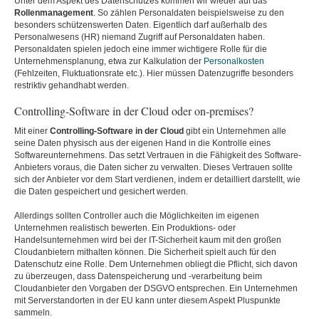
Unter dem Aspekt des Datenschutzes kommen wir wieder auf das
Rollenmanagement
. So zählen Personaldaten beispielsweise zu den
besonders schützenswerten Daten. Eigentlich darf außerhalb des
Personalwesens (HR) niemand Zugriff auf Personaldaten haben.
Personaldaten spielen jedoch eine immer wichtigere Rolle für die
Unternehmensplanung, etwa zur Kalkulation der
Personalkosten
(Fehlzeiten, Fluktuationsrate etc.). Hier müssen Datenzugriffe besonders
restriktiv gehandhabt werden.
Controlling-Software in der Cloud oder on-premises?
Mit einer
Controlling-Software in der Cloud
gibt ein Unternehmen alle
seine Daten physisch aus der eigenen Hand in die Kontrolle eines
Softwareunternehmens. Das setzt Vertrauen in die Fähigkeit des Software-
Anbieters voraus, die Daten sicher zu verwalten. Dieses Vertrauen sollte
sich der Anbieter vor dem Start verdienen, indem er detailliert darstellt, wie
die Daten gespeichert und gesichert werden.
Allerdings sollten Controller auch die Möglichkeiten im eigenen
Unternehmen realistisch bewerten. Ein Produktions- oder
Handelsunternehmen wird bei der IT-Sicherheit kaum mit den großen
Cloudanbietern mithalten können. Die Sicherheit spielt auch für den
Datenschutz eine Rolle. Dem Unternehmen obliegt die Pflicht, sich davon
zu überzeugen, dass Datenspeicherung und -verarbeitung beim
Cloudanbieter den Vorgaben der DSGVO entsprechen. Ein Unternehmen
mit Serverstandorten in der EU kann unter diesem Aspekt Pluspunkte
sammeln.