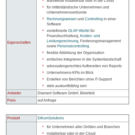
wahlweise installierbar oder in der Cloud
für mittelständische Unternehmen und
Unternehmensverbünde
Rechnungswesen
und
Controlling
in einer
Software
vordefinierte
OLAP-Würfel
für
Finanzbuchhaltung,
Kosten- und
Leistungsrechnung
, Forderungsmanagement
Eigenschaften
sowie
Personalcontrolling
.
flexible Abbildung der Organisation
einfaches Integrieren in die Systemlandschaft
adressatengerechtes Aufbereiten von Reports
Unternehmens-KPIs im Blick
Erstellen von Berichten ohne IT-Support
stets auskunftsfähig sein
Anbieter
Diamant Software GmbH, Bielefeld
Preis
auf Anfrage
Produkt
ElKomSolutions
für Unternehmen aller Größen und Branchen
installierbar oder in der Cloud