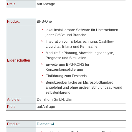
Preis
auf Anfrage
Produkt
BPS-One
lokal installierbare Software für Unternehmen
jeder Größe und Branche
Integration von Erfolgsrechnung, Cashflow,
Liquidität, Bilanz und Kennzahlen
Module für Planung, Abweichungsanalyse,
Prognose und Simulation
Eigenschaften
Erweiterung BPS-KONS für
Konzernkonsolidierung
Einführung zum Festpreis
Benutzeroberfläche an Microsoft-Standard
angelehnt und ohne großen Schulungsaufwand
selbsterklärend
Anbieter
Denzhorn GmbH, Ulm
Preis
auf Anfrage
Produkt
Diamant
/4