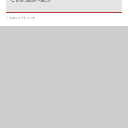
Excel-Vorlagen-Markt.de
© reimus.NET GmbH