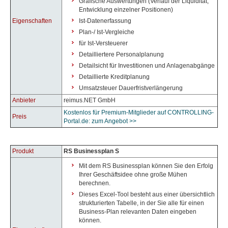
Grafische Auswertungen (Verlauf der Liquidität,
Entwicklung einzelner Positionen)
Eigenschaften
Ist-Datenerfassung
Plan-/ Ist-Vergleiche
für Ist-Versteuerer
Detailliertere Personalplanung
Detailsicht für Investitionen und Anlagenabgänge
Detaillierte Kreditplanung
Umsatzsteuer Dauerfristverlängerung
Anbieter
reimus.NET GmbH
Kostenlos für Premium-Mitglieder auf CONTROLLING-
Preis
Portal.de: zum Angebot >>
Produkt
RS Businessplan S
Mit dem RS Businessplan können Sie den Erfolg
Ihrer Geschäftsidee ohne große Mühen
berechnen.
Dieses Excel-Tool besteht aus einer übersichtlich
strukturierten Tabelle, in der Sie alle für einen
Business-Plan relevanten Daten eingeben
können.