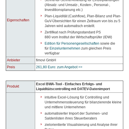
Schritt-für-Schritt-Anleitung für Einzelplanungen
(Absatz- und Umsatz-, Kosten-, Personal-,
Investitionsplanung etc.)
Plan-Liquidität (Cashflow), Plan-Bilanz und Plan-
Eigenschaften
GuV-Übersichten für einen Zeitraum von bis zu 5
Jahren wird automatisch erstellt.
Zertifikat nach Prüfungsstandard PS
880 vom Institut der Wirtschaftsprüfer (IDW)
Edition für Personengesellschaften
sowie die
für
Einzelunternehmen
zum gleichen Preis
verfügbar
Anbieter
fimovi GmbH
Preis
261,80 Euro: zum Angebot >>
Excel BWA-Tool - Einfaches Erfolgs- und
Produkt
Liquiditätscontrolling mit DATEV-Datenimport
intuitive Excel-Lösung für Controlling und
Unternehmenssteuerung für bilanzierende kleine
und mittlere Unternehmen
automatisierter Import der Summen- und
Saldenlisten ihres Steuerberaters
zielorientierte Visualisierung und Analyse ihrer