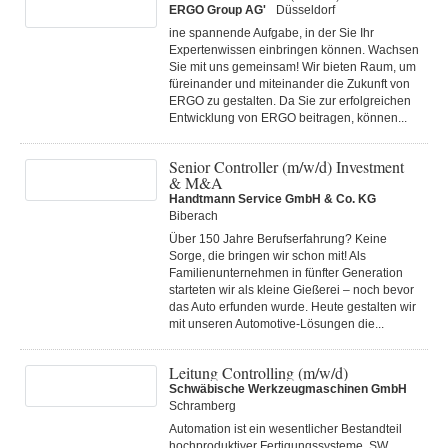
ERGO Group AG'
Düsseldorf
ine spannende Aufgabe, in der Sie Ihr
Expertenwissen einbringen können. Wachsen
Sie mit uns gemeinsam! Wir bieten Raum, um
füreinander und miteinander die Zukunft von
ERGO zu gestalten. Da Sie zur erfolgreichen
Entwicklung von ERGO beitragen, können...
Senior Controller (m/w/d) Investment
& M&A
Handtmann Service GmbH & Co. KG
Biberach
Über 150 Jahre Berufserfahrung? Keine
Sorge, die bringen wir schon mit! Als
Familienunternehmen in fünfter Generation
starteten wir als kleine Gießerei – noch bevor
das Auto erfunden wurde. Heute gestalten wir
mit unseren Automotive-Lösungen die...
Leitung Controlling (m/w/d)
Schwäbische Werkzeugmaschinen GmbH
Schramberg
Automation ist ein wesentlicher Bestandteil
hochproduktiver Fertigungssysteme. SW