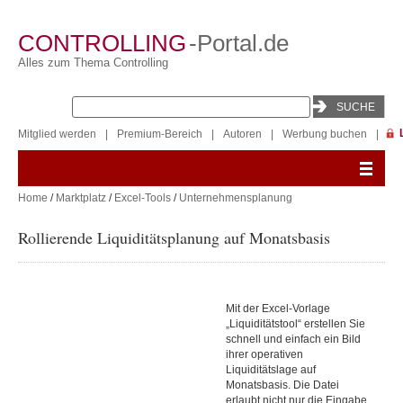
CONTROLLING
-Portal.de
Alles zum Thema Controlling
Mitglied werden
|
Premium-Bereich
|
Autoren
|
Werbung buchen
|
Home
/
Marktplatz
/
Excel-Tools
/
Unternehmensplanung
Rollierende Liquiditätsplanung auf Monatsbasis
Mit der Excel-Vorlage
„Liquiditätstool“ erstellen Sie
schnell und einfach ein Bild
ihrer operativen
Liquiditätslage auf
Monatsbasis. Die Datei
erlaubt nicht nur die Eingabe