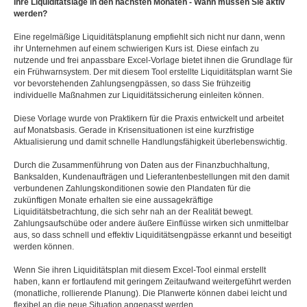
Ihre Liquiditätslage in den nächsten Monaten - Wann müssen Sie aktiv
werden?
Eine regelmäßige Liquiditätsplanung empfiehlt sich nicht nur dann, wenn
ihr Unternehmen auf einem schwierigen Kurs ist. Diese einfach zu
nutzende und frei anpassbare Excel-Vorlage bietet ihnen die Grundlage für
ein Frühwarnsystem. Der mit diesem Tool erstellte Liquiditätsplan warnt Sie
vor bevorstehenden Zahlungsengpässen, so dass Sie frühzeitig
individuelle Maßnahmen zur Liquiditätssicherung einleiten können.
Diese Vorlage wurde von Praktikern für die Praxis entwickelt und arbeitet
auf Monatsbasis. Gerade in Krisensituationen ist eine kurzfristige
Aktualisierung und damit schnelle Handlungsfähigkeit überlebenswichtig.
Durch die Zusammenführung von Daten aus der Finanzbuchhaltung,
Banksalden, Kundenaufträgen und Lieferantenbestellungen mit den damit
verbundenen Zahlungskonditionen sowie den Plandaten für die
zukünftigen Monate erhalten sie eine aussagekräftige
Liquiditätsbetrachtung, die sich sehr nah an der Realität bewegt.
Zahlungsaufschübe oder andere äußere Einflüsse wirken sich unmittelbar
aus, so dass schnell und effektiv Liquiditätsengpässe erkannt und beseitigt
werden können.
Wenn Sie ihren Liquiditätsplan mit diesem Excel-Tool einmal erstellt
haben, kann er fortlaufend mit geringem Zeitaufwand weitergeführt werden
(monatliche, rollierende Planung). Die Planwerte können dabei leicht und
flexibel an die neue Situation angepasst werden.