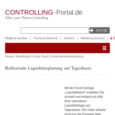
CONTROLLING
-Portal.de
Alles zum Thema Controlling
Mitglied werden
|
Premium-Bereich
|
Autoren
|
Werbung buchen
|
Home
/
Marktplatz
/
Excel-Tools
/
Unternehmensplanung
Rollierende Liquiditätsplanung auf Tagesbasis
Mit der Excel-Vorlage
„Liquiditätstool“ erstellen Sie
schnell und einfach ein Bild
ihrer operativen
Liquiditätslage auf
Tagesbasis. Die Datei erlaubt
nicht nur die Eingabe aller