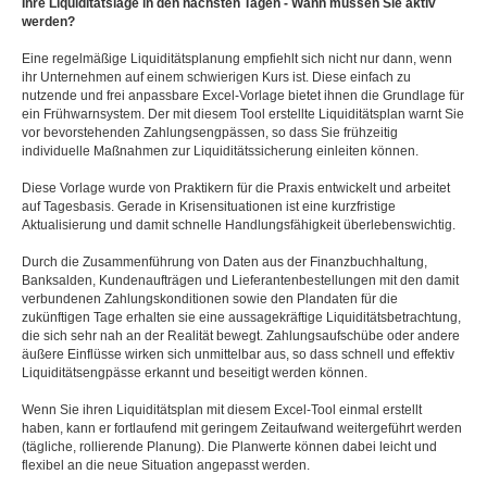
Ihre Liquiditätslage in den nächsten Tagen - Wann müssen Sie aktiv
werden?
Eine regelmäßige Liquiditätsplanung empfiehlt sich nicht nur dann, wenn
ihr Unternehmen auf einem schwierigen Kurs ist. Diese einfach zu
nutzende und frei anpassbare Excel-Vorlage bietet ihnen die Grundlage für
ein Frühwarnsystem. Der mit diesem Tool erstellte Liquiditätsplan warnt Sie
vor bevorstehenden Zahlungsengpässen, so dass Sie frühzeitig
individuelle Maßnahmen zur Liquiditätssicherung einleiten können.
Diese Vorlage wurde von Praktikern für die Praxis entwickelt und arbeitet
auf Tagesbasis. Gerade in Krisensituationen ist eine kurzfristige
Aktualisierung und damit schnelle Handlungsfähigkeit überlebenswichtig.
Durch die Zusammenführung von Daten aus der Finanzbuchhaltung,
Banksalden, Kundenaufträgen und Lieferantenbestellungen mit den damit
verbundenen Zahlungskonditionen sowie den Plandaten für die
zukünftigen Tage erhalten sie eine aussagekräftige Liquiditätsbetrachtung,
die sich sehr nah an der Realität bewegt. Zahlungsaufschübe oder andere
äußere Einflüsse wirken sich unmittelbar aus, so dass schnell und effektiv
Liquiditätsengpässe erkannt und beseitigt werden können.
Wenn Sie ihren Liquiditätsplan mit diesem Excel-Tool einmal erstellt
haben, kann er fortlaufend mit geringem Zeitaufwand weitergeführt werden
(tägliche, rollierende Planung). Die Planwerte können dabei leicht und
flexibel an die neue Situation angepasst werden.