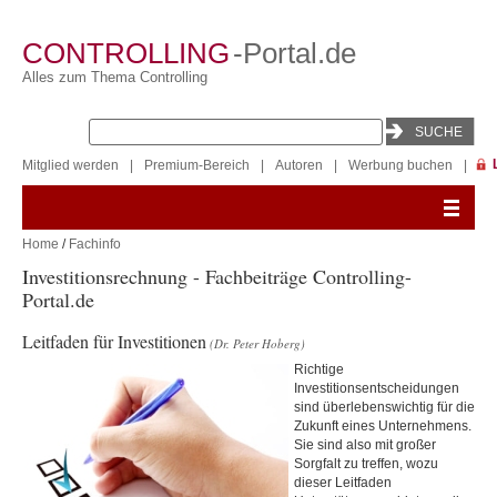
CONTROLLING
-Portal.de
Alles zum Thema Controlling
Mitglied werden
|
Premium-Bereich
|
Autoren
|
Werbung buchen
|
Home
/
Fachinfo
Investitionsrechnung - Fachbeiträge Controlling-
Portal.de
Leitfaden für Investitionen
(Dr. Peter Hoberg)
Richtige
Investitionsentscheidungen
sind überlebenswichtig für die
Zukunft eines Unternehmens.
Sie sind also mit großer
Sorgfalt zu treffen, wozu
dieser Leitfaden