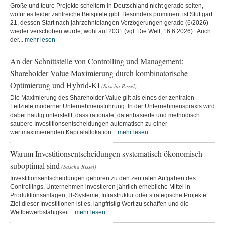
Große und teure Projekte scheitern in Deutschland nicht gerade selten,
wofür es leider zahlreiche Beispiele gibt. Besonders prominent ist Stuttgart
21, dessen Start nach jahrzehntelangen Verzögerungen gerade (6/2026)
wieder verschoben wurde, wohl auf 2031 (vgl. Die Welt, 16.6.2026). Auch
der...
mehr lesen
An der Schnittstelle von Controlling und Management:
Shareholder Value Maximierung durch kombinatorische
Optimierung und Hybrid-KI
(Sascha Rissel)
Die Maximierung des Shareholder Value gilt als eines der zentralen
Leitziele moderner Unternehmensführung. In der Unternehmenspraxis wird
dabei häufig unterstellt, dass rationale, datenbasierte und methodisch
saubere Investitionsentscheidungen automatisch zu einer
wertmaximierenden Kapitalallokation...
mehr lesen
Warum Investitionsentscheidungen systematisch ökonomisch
suboptimal sind
(Sascha Rissel)
Investitionsentscheidungen gehören zu den zentralen Aufgaben des
Controllings. Unternehmen investieren jährlich erhebliche Mittel in
Produktionsanlagen, IT-Systeme, Infrastruktur oder strategische Projekte.
Ziel dieser Investitionen ist es, langfristig Wert zu schaffen und die
Wettbewerbsfähigkeit...
mehr lesen