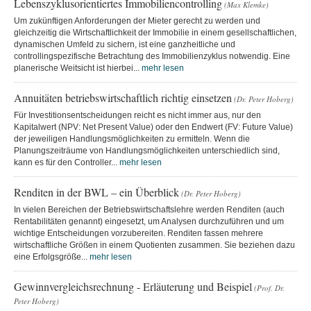
Lebenszyklusorientiertes Immobiliencontrolling
(Max Klemke)
Um zukünftigen Anforderungen der Mieter gerecht zu werden und
gleichzeitig die Wirtschaftlichkeit der Immobilie in einem gesellschaftlichen,
dynamischen Umfeld zu sichern, ist eine ganzheitliche und
controllingspezifische Betrachtung des Immobilienzyklus notwendig. Eine
planerische Weitsicht ist hierbei...
mehr lesen
Annuitäten betriebswirtschaftlich richtig einsetzen
(Dr. Peter Hoberg)
Für Investitionsentscheidungen reicht es nicht immer aus, nur den
Kapitalwert (NPV: Net Present Value) oder den Endwert (FV: Future Value)
der jeweiligen Handlungsmöglichkeiten zu ermitteln. Wenn die
Planungszeiträume von Handlungsmöglichkeiten unterschiedlich sind,
kann es für den Controller...
mehr lesen
Renditen in der BWL – ein Überblick
(Dr. Peter Hoberg)
In vielen Bereichen der Betriebswirtschaftslehre werden Renditen (auch
Rentabilitäten genannt) eingesetzt, um Analysen durchzuführen und um
wichtige Entscheidungen vorzubereiten. Renditen fassen mehrere
wirtschaftliche Größen in einem Quotienten zusammen. Sie beziehen dazu
eine Erfolgsgröße...
mehr lesen
Gewinnvergleichsrechnung - Erläuterung und Beispiel
(Prof. Dr.
Peter Hoberg)