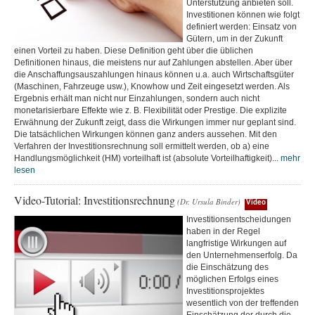
Unterstützung anbieten soll.
Investitionen können wie folgt
definiert werden: Einsatz von
Gütern, um in der Zukunft
einen Vorteil zu haben. Diese Definition geht über die üblichen
Definitionen hinaus, die meistens nur auf Zahlungen abstellen. Aber über
die Anschaffungsauszahlungen hinaus können u.a. auch Wirtschaftsgüter
(Maschinen, Fahrzeuge usw.), Knowhow und Zeit eingesetzt werden. Als
Ergebnis erhält man nicht nur Einzahlungen, sondern auch nicht
monetarisierbare Effekte wie z. B. Flexibilität oder Prestige. Die explizite
Erwähnung der Zukunft zeigt, dass die Wirkungen immer nur geplant sind.
Die tatsächlichen Wirkungen können ganz anders aussehen. Mit den
Verfahren der Investitionsrechnung soll ermittelt werden, ob a) eine
Handlungsmöglichkeit (HM) vorteilhaft ist (absolute Vorteilhaftigkeit)...
mehr
lesen
Video-Tutorial: Investitionsrechnung
(Dr. Ursula Binder)
Video
Investitionsentscheidungen
haben in der Regel
langfristige Wirkungen auf
den Unternehmenserfolg. Da
die Einschätzung des
möglichen Erfolgs eines
Investitionsprojektes
wesentlich von der treffenden