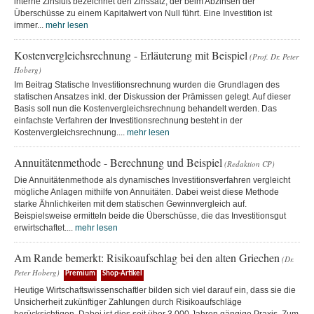
interne Zinsfuß bezeichnet den Zinssatz, der beim Abzinsen der
Überschüsse zu einem Kapitalwert von Null führt. Eine Investition ist
immer...
mehr lesen
Kostenvergleichsrechnung - Erläuterung mit Beispiel
(Prof. Dr. Peter
Hoberg)
Im Beitrag Statische Investitionsrechnung wurden die Grundlagen des
statischen Ansatzes inkl. der Diskussion der Prämissen gelegt. Auf dieser
Basis soll nun die Kostenvergleichsrechnung behandelt werden. Das
einfachste Verfahren der Investitionsrechnung besteht in der
Kostenvergleichsrechnung....
mehr lesen
Annuitätenmethode - Berechnung und Beispiel
(Redaktion CP)
Die Annuitätenmethode als dynamisches Investitionsverfahren vergleicht
mögliche Anlagen mithilfe von Annuitäten. Dabei weist diese Methode
starke Ähnlichkeiten mit dem statischen Gewinnvergleich auf.
Beispielsweise ermitteln beide die Überschüsse, die das Investitionsgut
erwirtschaftet....
mehr lesen
Am Rande bemerkt: Risikoaufschlag bei den alten Griechen
(Dr.
Peter Hoberg)
Premium
Shop-Artikel
Heutige Wirtschaftswissenschaftler bilden sich viel darauf ein, dass sie die
Unsicherheit zukünftiger Zahlungen durch Risikoaufschläge
berücksichtigen. Dabei ist dies seit über 3.000 Jahren gängige Praxis. Zum