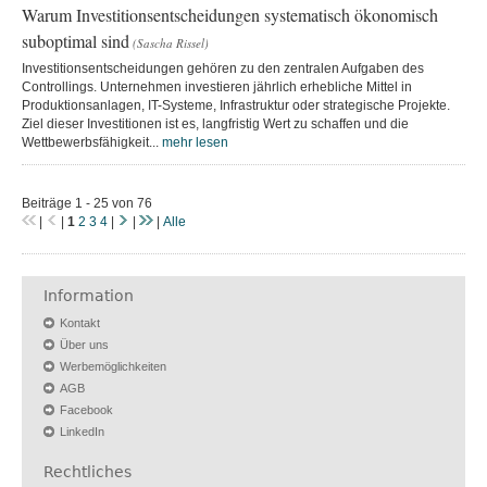
Warum Investitionsentscheidungen systematisch ökonomisch
suboptimal sind
(Sascha Rissel)
Investitionsentscheidungen gehören zu den zentralen Aufgaben des
Controllings. Unternehmen investieren jährlich erhebliche Mittel in
Produktionsanlagen, IT-Systeme, Infrastruktur oder strategische Projekte.
Ziel dieser Investitionen ist es, langfristig Wert zu schaffen und die
Wettbewerbsfähigkeit...
mehr lesen
Beiträge 1 - 25 von 76
|
|
1
2
3
4
|
|
|
Alle
Information
Kontakt
Über uns
Werbemöglichkeiten
AGB
Facebook
LinkedIn
Rechtliches