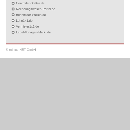
Controller-Stellen.de
Rechnungswesen-Portal.de
Buchhalter-Stellen.de
Lohn1x1.de
Vermieter1x1.de
Excel-Vorlagen-Markt.de
© reimus.NET GmbH