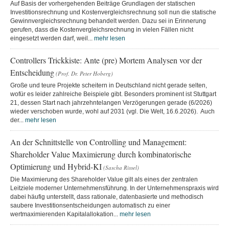
Auf Basis der vorhergehenden Beiträge Grundlagen der statischen
Investitionsrechnung und Kostenvergleichsrechnung soll nun die statische
Gewinnvergleichsrechnung behandelt werden. Dazu sei in Erinnerung
gerufen, dass die Kostenvergleichsrechnung in vielen Fällen nicht
eingesetzt werden darf, weil...
mehr lesen
Controllers Trickkiste: Ante (pre) Mortem Analysen vor der
Entscheidung
(Prof. Dr. Peter Hoberg)
Große und teure Projekte scheitern in Deutschland nicht gerade selten,
wofür es leider zahlreiche Beispiele gibt. Besonders prominent ist Stuttgart
21, dessen Start nach jahrzehntelangen Verzögerungen gerade (6/2026)
wieder verschoben wurde, wohl auf 2031 (vgl. Die Welt, 16.6.2026). Auch
der...
mehr lesen
An der Schnittstelle von Controlling und Management:
Shareholder Value Maximierung durch kombinatorische
Optimierung und Hybrid-KI
(Sascha Rissel)
Die Maximierung des Shareholder Value gilt als eines der zentralen
Leitziele moderner Unternehmensführung. In der Unternehmenspraxis wird
dabei häufig unterstellt, dass rationale, datenbasierte und methodisch
saubere Investitionsentscheidungen automatisch zu einer
wertmaximierenden Kapitalallokation...
mehr lesen