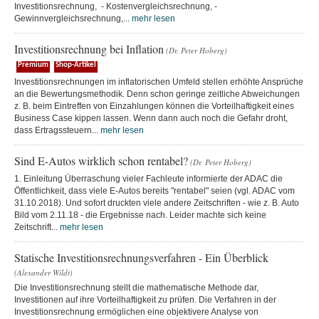
Investitionsrechnung, - Kostenvergleichsrechnung, -
Gewinnvergleichsrechnung,...
mehr lesen
Investitionsrechnung bei Inflation
(Dr. Peter Hoberg)
Premium
Shop-Artikel
Investitionsrechnungen im inflatorischen Umfeld stellen erhöhte Ansprüche
an die Bewertungsmethodik. Denn schon geringe zeitliche Abweichungen
z. B. beim Eintreffen von Einzahlungen können die Vorteilhaftigkeit eines
Business Case kippen lassen. Wenn dann auch noch die Gefahr droht,
dass Ertragssteuern...
mehr lesen
Sind E-Autos wirklich schon rentabel?
(Dr. Peter Hoberg)
1. Einleitung Überraschung vieler Fachleute informierte der ADAC die
Öffentlichkeit, dass viele E-Autos bereits "rentabel" seien (vgl. ADAC vom
31.10.2018). Und sofort druckten viele andere Zeitschriften - wie z. B. Auto
Bild vom 2.11.18 - die Ergebnisse nach. Leider machte sich keine
Zeitschrift...
mehr lesen
Statische Investitionsrechnungsverfahren - Ein Überblick
(Alexander Wildt)
Die Investitionsrechnung stellt die mathematische Methode dar,
Investitionen auf ihre Vorteilhaftigkeit zu prüfen. Die Verfahren in der
Investitionsrechnung ermöglichen eine objektivere Analyse von