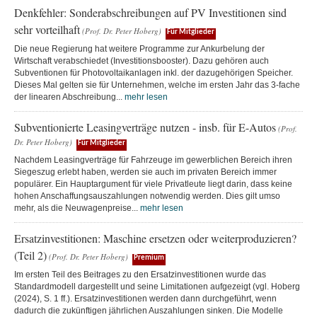
Denkfehler: Sonderabschreibungen auf PV Investitionen sind
sehr vorteilhaft
(Prof. Dr. Peter Hoberg)
Für Mitglieder
Die neue Regierung hat weitere Programme zur Ankurbelung der
Wirtschaft verabschiedet (Investitionsbooster). Dazu gehören auch
Subventionen für Photovoltaikanlagen inkl. der dazugehörigen Speicher.
Dieses Mal gelten sie für Unternehmen, welche im ersten Jahr das 3-fache
der linearen Abschreibung...
mehr lesen
Subventionierte Leasingverträge nutzen - insb. für E-Autos
(Prof.
Dr. Peter Hoberg)
Für Mitglieder
Nachdem Leasingverträge für Fahrzeuge im gewerblichen Bereich ihren
Siegeszug erlebt haben, werden sie auch im privaten Bereich immer
populärer. Ein Hauptargument für viele Privatleute liegt darin, dass keine
hohen Anschaffungsauszahlungen notwendig werden. Dies gilt umso
mehr, als die Neuwagenpreise...
mehr lesen
Ersatzinvestitionen: Maschine ersetzen oder weiterproduzieren?
(Teil 2)
(Prof. Dr. Peter Hoberg)
Premium
Im ersten Teil des Beitrages zu den Ersatzinvestitionen wurde das
Standardmodell dargestellt und seine Limitationen aufgezeigt (vgl. Hoberg
(2024), S. 1 ff.). Ersatzinvestitionen werden dann durchgeführt, wenn
dadurch die zukünftigen jährlichen Auszahlungen sinken. Die Modelle