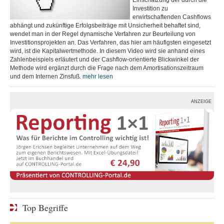
Einschätzung der durch die
Investition zu
erwirtschaftenden Cashflows
abhängt und zukünftige Erfolgsbeiträge mit Unsicherheit behaftet sind,
wendet man in der Regel dynamische Verfahren zur Beurteilung von
Investitionsprojekten an. Das Verfahren, das hier am häufigsten eingesetzt
wird, ist die Kapitalwertmethode. In diesem Video wird sie anhand eines
Zahlenbeispiels erläutert und der Cashflow-orientierte Blickwinkel der
Methode wird ergänzt durch die Frage nach dem Amortisationszeitraum
und dem Internen Zinsfuß.
mehr lesen
ANZEIGE
Top Begriffe