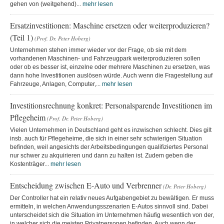
gehen von (weitgehend)...
mehr lesen
Ersatzinvestitionen: Maschine ersetzen oder weiterproduzieren?
(Teil 1)
(Prof. Dr. Peter Hoberg)
Unternehmen stehen immer wieder vor der Frage, ob sie mit dem
vorhandenen Maschinen- und Fahrzeugpark weiterproduzieren sollen
oder ob es besser ist, einzelne oder mehrere Maschinen zu ersetzen, was
dann hohe Investitionen auslösen würde. Auch wenn die Fragestellung auf
Fahrzeuge, Anlagen, Computer,...
mehr lesen
Investitionsrechnung konkret: Personalsparende Investitionen im
Pflegeheim
(Prof. Dr. Peter Hoberg)
Vielen Unternehmen in Deutschland geht es inzwischen schlecht. Dies gilt
insb. auch für Pflegeheime, die sich in einer sehr schwierigen Situation
befinden, weil angesichts der Arbeitsbedingungen qualifiziertes Personal
nur schwer zu akquirieren und dann zu halten ist. Zudem geben die
Kostenträger...
mehr lesen
Entscheidung zwischen E-Auto und Verbrenner
(Dr. Peter Hoberg)
Der Controller hat ein relativ neues Aufgabengebiet zu bewältigen. Er muss
ermitteln, in welchen Anwendungsszenarien E-Autos sinnvoll sind. Dabei
unterscheidet sich die Situation im Unternehmen häufig wesentlich von der,
in welcher sich die meisten Privatpersonen befinden. Auch wenn der