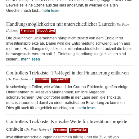
Beweis sei eine Szene aus der Ilias angeführt, in welcher die alten
Griechen nach fast...
mehr lesen
Handlungsmöglichkeiten mit unterschiedlicher Laufzeit
(Dr. Peter
Hoberg)
Premium
Shop-Artikel
Die Zukunft von Unternehmen hängt nicht zuletzt von dem Erfolg ihrer
Investitionsprojekte ab. Dabei wird die Entscheidung schwierig, wenn aus
mehreren Handlungsmöglichkeiten mit unterschiedlicher Laufzeit die beste
herausgesucht werden soll. 1. Einleitung Handlungsmöglichkeiten sind
isoliert...
mehr lesen
Controllers Trickkiste: 1%-Regel in der Finanzierung entlarven
(Dr. Peter Hoberg)
Premium
Shop-Artikel
In schwierigen Zeiten, wie während der Corona-Epidemie, greifen einige
Unternehmen zu kreativen Maßnahmen, um ihre Angebote
schönzurechnen. Der Controller sollte in der Lage sein, die Tricks zu
durchschauen und damit zu einer realistischen Bewertung zu kommen.
Dies gilt auch für angeblich unschlagbar...
mehr lesen
Controllers Trickkiste: Kritische Werte für Investitionsprojekte
ermitteln
(Dr. Peter Hoberg)
Premium
Shop-Artikel
Investitionsentscheidungen bestimmen häufig über die Zukunft von