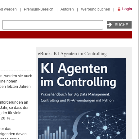
Login
ied werden
|
Premium-Bereich
|
Autoren
|
Werbung buchen
|
eBook: KI Agenten im Controlling
n, werden sie auch
keine hohen
den letzten Jahren
Anforderungen an
Jahr, so dass der
der für viele
r 28 T€….
ber das
 Folgenden davon