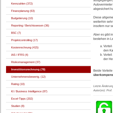
ausgegangen,
Kennzahlen (372)
Autovermieter 
abgesichert ha
Finanzplanung (63)
Diese allgeme
Budgetierung (10)
weiterhin sehr
Reporting / Berichtswesen (36)
insofern nur s
BSC (7)
Aber es gibt i
bestehen in L
Projektcontrolling (17)
Vortei
Kostenrechnung (415)
den Kau
Vortei
IAS / IFRS (4)
der Her
Risikomanagement (37)
Investitionsrechnung (78)
Beide Vorteil
überkompens
Unternehmensbewertg. (12)
Rating (10)
Letzte Änderun
Autor(en): Prof.
KI / Business Intelligence (87)
Excel-Tipps (202)
Studien (8)