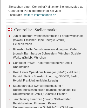
Sie suchen einen Controller? Mit einer Stellenanzeige auf
Controlling-Portal.de erreichen Sie viele
Fachkräfte.
weitere Informationen >>
Controller- Stellenmarkt
Junior Referent Vertriebscontrolling Energiewirtschaft
(m/w/d), Emscher Lippe Energie GmbH,
Gelsenkirchen
Bilanzbuchalter Vermögensverwaltung und Orden
(m/w/d), Barmherzige Schwestern München Soziale
Werke gGmbH, München
Controller (m/w/d), naturenergie netze GmbH,
Rheinfelden
Real Estate Operations Manager (m/w/d) - Vollzeit |
Hybrid | Berlin / Frankfurt / Leipzig, GFORM, Berlin,
Hybrid, Frankfurt am Main, Leipzig
Sachbearbeiter (w/m/d) Buchhaltung /
Rechnungswesen sowie Bilanzbuchhaltung, HS
Umformtechnik GmbH, Grünsfeld-Paimar
Teamleitung Finanzen (m/w/d), Stellvertreter
Bereichsleitung Finanzen, Peters
Unternehmensgruppe GmbH & Co. KG, Moers