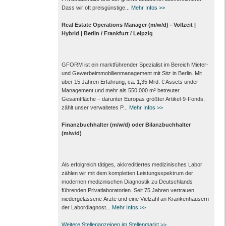
Dass wir oft preisgünstige...
Mehr Infos >>
Real Estate Operations Manager (m/w/d) - Vollzeit |
Hybrid | Berlin / Frankfurt / Leipzig
GFORM ist ein marktführender Spezialist im Bereich Mieter-
und Gewerbeimmobilienmanagement mit Sitz in Berlin. Mit
über 15 Jahren Erfahrung, ca. 1,35 Mrd. € Assets under
Management und mehr als 550.000 m² betreuter
Gesamtfläche – darunter Europas größter Artikel-9-Fonds,
zählt unser verwaltetes P...
Mehr Infos >>
Finanzbuchhalter (m/w/d) oder Bilanzbuchhalter
(m/w/d)
Als erfolgreich tätiges, akkreditiertes medizinisches Labor
zählen wir mit dem kompletten Leistungs­spektrum der
modernen medizinischen Diagnostik zu Deutschlands
führenden Privat­laboratorien. Seit 75 Jahren vertrauen
nieder­gelassene Ärzte und eine Vielzahl an Kranken­häusern
der Labor­diagnost...
Mehr Infos >>
Weitere Stellenanzeigen im Stellenmarkt >>