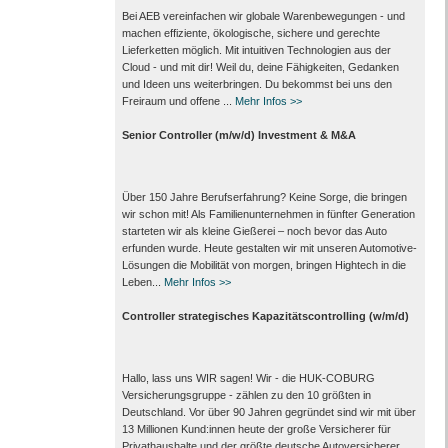
Bei AEB vereinfachen wir globale Warenbewegungen - und
machen effiziente, ökologische, sichere und gerechte
Lieferketten möglich. Mit intuitiven Technologien aus der
Cloud - und mit dir! Weil du, deine Fähigkeiten, Gedanken
und Ideen uns weiterbringen. Du bekommst bei uns den
Freiraum und offene ...
Mehr Infos >>
Senior Controller (m/w/d) Investment & M&A
Über 150 Jahre Berufserfahrung? Keine Sorge, die bringen
wir schon mit! Als Familienunternehmen in fünfter Generation
starteten wir als kleine Gießerei – noch bevor das Auto
erfunden wurde. Heute gestalten wir mit unseren Automotive-
Lösungen die Mobilität von morgen, bringen Hightech in die
Leben...
Mehr Infos >>
Controller strategisches Kapazitätscontrolling (w/m/d)
Hallo, lass uns WIR sagen! Wir - die HUK-COBURG
Versicherungsgruppe - zählen zu den 10 größten in
Deutschland. Vor über 90 Jahren gegründet sind wir mit über
13 Millionen Kund:innen heute der große Versicherer für
Privathaushalte und der größte deutsche Autoversicherer.