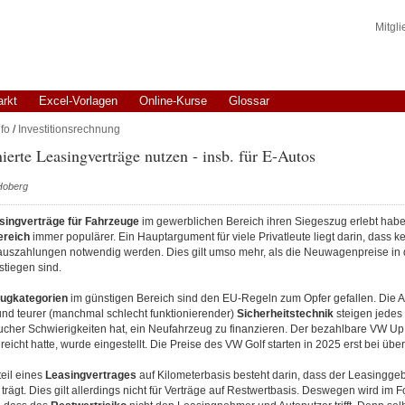
Mitgl
arkt
Excel-Vorlagen
Online-Kurse
Glossar
fo
/
Investitionsrechnung
ierte Leasingverträge nutzen - insb. für E-Autos
 Hoberg
singverträge
für Fahrzeuge
im gewerblichen Bereich ihren Siegeszug erlebt habe
ereich
immer populärer. Ein Hauptargument
für viele Privatleute liegt darin, dass 
uszahlungen notwendig werden. Dies gilt umso mehr, als die Neuwagenpreise in 
stiegen sind.
ugkategorien
im günstigen Bereich sind den EU-Regeln zum Opfer gefallen. Die 
und teurer (manchmal schlecht funktionierender)
Sicherheitstechnik
steigen jedes 
cher Schwierigkeiten hat, ein Neufahrzeug zu finanzieren. Der bezahlbare VW Up, 
icht hatte, wurde eingestellt. Die Preise des VW Golf starten in 2025 erst bei übe
eil eines
Leasingvertrages
auf Kilometerbasis besteht darin, dass der Leasingge
 trägt. Dies gilt allerdings nicht für Verträge auf Restwertbasis. Deswegen wird im