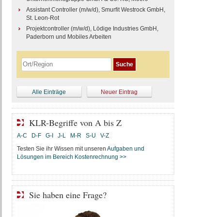
Assistant Controller (m/w/d), Smurfit Westrock GmbH,
St. Leon-Rot
Projektcontroller (m/w/d), Lödige Industries GmbH,
Paderborn und Mobiles Arbeiten
Alle Einträge
Neuer Eintrag
KLR-Begriffe von A bis Z
A-C
D-F
G-I
J-L
M-R
S-U
V-Z
Testen Sie ihr Wissen mit unseren
Aufgaben und
Lösungen im Bereich Kostenrechnung >>
Sie haben eine Frage?