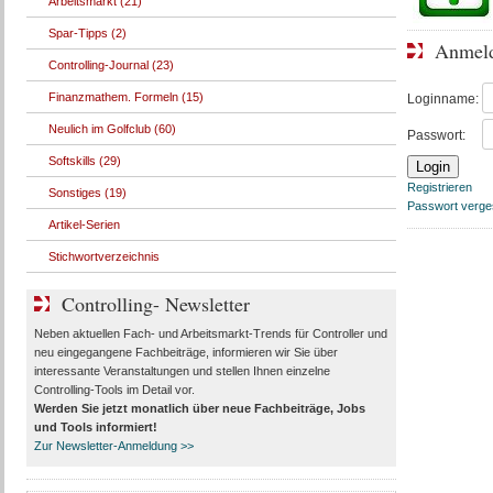
Arbeitsmarkt (21)
Spar-Tipps (2)
Anmel
Controlling-Journal (23)
Finanzmathem. Formeln (15)
Loginname:
Neulich im Golfclub (60)
Passwort:
Softskills (29)
Registrieren
Sonstiges (19)
Passwort verg
Artikel-Serien
Stichwortverzeichnis
Controlling- Newsletter
Neben aktuellen Fach- und Arbeitsmarkt-Trends für Controller und
neu eingegangene Fachbeiträge, informieren wir Sie über
interessante Veranstaltungen und stellen Ihnen einzelne
Controlling-Tools im Detail vor.
Werden Sie jetzt monatlich über
neue Fachbeiträge, Jobs
und Tools
informiert!
Zur Newsletter-Anmeldung >>