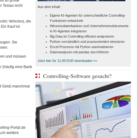
bst so große
r Teslas nicht
Aus dem Inhalt:
Eigene KI-Agenten für unterschiedliche Controlling-
Funktionen entwickeln
tric Vehicles), die
Wissensdatenbanken und Unternehmensdokumente
Ein Kauf ist
in KI-Agenten integrieren
Big Data im Controlling effizient analysieren
Python verständlich und praxisorientiert einsetzen
eugen. Sie
Excel-Prozesse mit Python automatisieren
nnen:
Datenanalysen mit pandas durchführen
eren und müssen
Jetzt hier für 12,99 EUR downloaden >>
r (häufig eine Bank
Controlling-Software gesucht?
nd Geld) manchmal
rolling-Portal.de
uch weitere