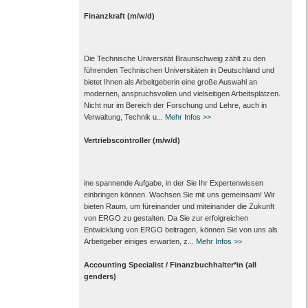
Finanzkraft (m/w/d)
Die Technische Universität Braunschweig zählt zu den
führenden Technischen Universitäten in Deutschland und
bietet Ihnen als Arbeit­geberin eine große Auswahl an
modernen, anspruchsvollen und vielseitigen Arbeits­plätzen.
Nicht nur im Bereich der Forschung und Lehre, auch in
Verwaltung, Technik u...
Mehr Infos >>
Vertriebscontroller (m/w/d)
ine spannende Aufgabe, in der Sie Ihr Expertenwissen
einbringen können. Wachsen Sie mit uns gemeinsam! Wir
bieten Raum, um füreinander und miteinander die Zukunft
von ERGO zu gestalten. Da Sie zur erfolgreichen
Entwicklung von ERGO beitragen, können Sie von uns als
Arbeitgeber einiges erwarten, z...
Mehr Infos >>
Accounting Specialist / Finanzbuchhalter*in (all
genders)