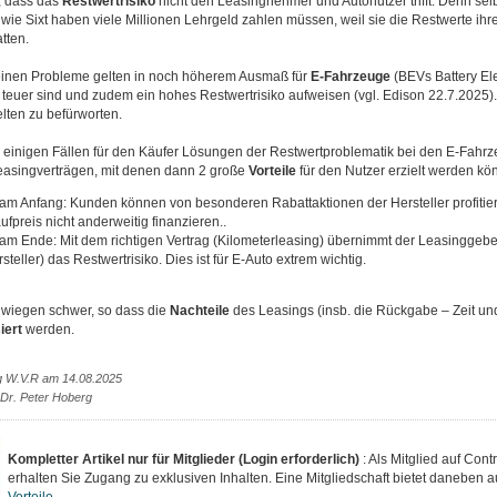
 dass das
Restwertrisiko
nicht den Leasingnehmer und Autonutzer trifft. Denn sel
wie Sixt haben viele Millionen Lehrgeld zahlen müssen, weil sie die Restwerte ihre
tten.
inen Probleme gelten in noch höherem Ausmaß für
E-Fahrzeuge
(BEVs Battery Elec
 teuer sind und zudem ein hohes Restwertrisiko aufweisen (vgl. Edison 22.7.2025). 
elten zu befürworten.
n einigen Fällen für den Käufer Lösungen der Restwertproblematik bei den E-Fahrz
easingverträgen, mit denen dann 2 große
Vorteile
für den Nutzer erzielt werden kö
l am Anfang: Kunden können von besonderen Rabattaktionen der Hersteller profiti
fpreis nicht anderweitig finanzieren..
l am Ende: Mit dem richtigen Vertrag (Kilometerleasing) übernimmt der Leasinggebe
steller) das Restwertrisiko. Dies ist für E-Auto extrem wichtig.
e wiegen schwer, so dass die
Nachteile
des Leasings (insb. die Rückgabe – Zeit u
iert
werden.
g W.V.R am 14.08.2025
 Dr. Peter Hoberg
Kompletter Artikel nur für Mitglieder (Login erforderlich)
: Als Mitglied auf Cont
erhalten Sie Zugang zu exklusiven Inhalten. Eine Mitgliedschaft bietet daneben a