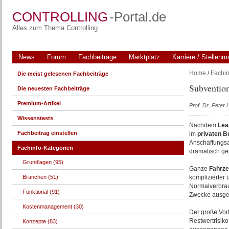
CONTROLLING
-Portal.de
Alles zum Thema Controlling
News
Forum
Fachbeiträge
Marktplatz
Karriere / Stellenm
Home
/
Fachin
Die meist gelesenen Fachbeiträge
Subvention
Die neuesten Fachbeiträge
Premium-Artikel
Prof. Dr. Peter
Wissenstests
Nachdem
Lea
Fachbeitrag einstellen
im
privaten
B
Anschaffungsa
Fachinfo-Kategorien
dramatisch ge
Grundlagen (95)
Ganze
Fahrze
Branchen (51)
komplizierter 
Normalverbrau
Funktional (91)
Zwecke ausgere
Kostenmanagement (30)
Der große Vort
Restwertrisiko
Konzepte (83)