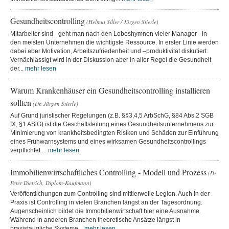
Gesundheitscontrolling
(Helmut Siller / Jürgen Stierle)
Mitarbeiter sind - geht man nach den Lobeshymnen vieler Manager - in
den meisten Unternehmen die wichtigste Ressource. In erster Linie werden
dabei aber Motivation, Arbeitszufriedenheit und –produktivität diskutiert.
Vernächlässigt wird in der Diskussion aber in aller Regel die Gesundheit
der...
mehr lesen
Warum Krankenhäuser ein Gesundheitscontrolling installieren
sollten
(Dr. Jürgen Stierle)
Auf Grund juristischer Regelungen (z.B. §§3,4,5 ArbSchG, §84 Abs.2 SGB
IX, §1 ASiG) ist die Geschäftsleitung eines Gesundheitsunternehmens zur
Minimierung von krankheitsbedingten Risiken und Schäden zur Einführung
eines Frühwarnsystems und eines wirksamen Gesundheitscontrollings
verpflichtet....
mehr lesen
Immobilienwirtschaftliches Controlling - Modell und Prozess
(Dr.
Peter Dietrich, Diplom-Kaufmann)
Veröffentlichungen zum Controlling sind mittlerweile Legion. Auch in der
Praxis ist Controlling in vielen Branchen längst an der Tagesordnung.
Augenscheinlich bildet die Immobilienwirtschaft hier eine Ausnahme.
Während in anderen Branchen theoretische Ansätze längst in
praxistaugliche Systeme...
mehr lesen