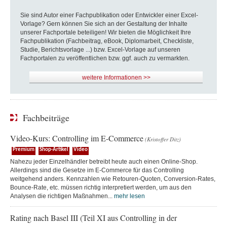
Sie sind Autor einer Fachpublikation oder Entwickler einer Excel-
Vorlage? Gern können Sie sich an der Gestaltung der Inhalte
unserer Fachportale beteiligen! Wir bieten die Möglichkeit Ihre
Fachpublikation (Fachbeitrag, eBook, Diplomarbeit, Checkliste,
Studie, Berichtsvorlage ...) bzw. Excel-Vorlage auf unseren
Fachportalen zu veröffentlichen bzw. ggf. auch zu vermarkten.
weitere Informationen >>
Fachbeiträge
Video-Kurs: Controlling im E-Commerce
(Kristoffer Ditz)
Premium
Shop-Artikel
Video
Nahezu jeder Einzelhändler betreibt heute auch einen Online-Shop.
Allerdings sind die Gesetze im E-Commerce für das Controlling
weitgehend anders. Kennzahlen wie Retouren-Quoten, Conversion-Rates,
Bounce-Rate, etc. müssen richtig interpretiert werden, um aus den
Analysen die richtigen Maßnahmen...
mehr lesen
Rating nach Basel III (Teil XI aus Controlling in der