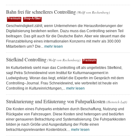
Bahn frei für schnelleres Controlling
(Wolff von Rechenberg)
Premium
Shop-Artikel
Geschwindigkeit zählt, wenn Unternehmen die Herausforderungen der
Digitalisierung bestehen wollen. Dazu muss das Controlling seinen Teil
beitragen. Das gilt auch für die Deutsche Bahn. Aber wie steuert man die
Finanzabteilung eines internationalen Konzerns mit mehr als 300.000
Mitarbeitern um? Die...
mehr lesen
Stiefkind Controlling
(Wolff von Rechenberg)
Premium
Im Kulturbetrieb sieht man das Controlling oft als ungeliebtes Stiefkind,
sagt Petra Schneidewind vom Institut für Kulturmanagement in
Ludwigsburg. Woran das liegt, erklärt die Expertin im Gespräch mit dem
Controlling–Journal. Frau Schneidewind, wie verbreitet ist heute ein
Controlling in Kultureinrichtungen,...
mehr lesen
Strukturierung und Erläuterung von Fuhrparkkosten
(Heinrich Luft)
Die Kosten eines Fuhrparks entstehen durch Beschaffung, Nutzung und
Rückgabe von Fahrzeugen. Diese Kosten sind heterogen und bedürfen
einer genaueren Betrachtung und Systematisierung. Die Fuhrparkkosten
bilden je nach Größe und Ausgestaltung der Flotte einen
betrachtungsrelevanten Kostenblock....
mehr lesen