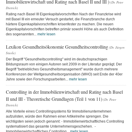
Immobilienwirtschaft und Rating nach Basel II und III )
(Dr. Peter
Dietrich)
Rating nach Basel III Eigenkapitalvorschriften Nach der Finanzkrise wird
mit Basel III ein erneuter Versuch gestartet, die Finanzbranche durch
härtere Eigenkapitalvorschriften krisenfester zu machen. Die neuen
Eigenkapitalvorschriften betreffen primär sowohl Höhe als auch Definition
des sogenannten...
mehr lesen
Lexikon Gesundheitsökonomie Gesundheitscontrolling
(Dr. Jürgen
Stierle)
Der Begriff "Gesundheitscontrolling" wird im deutschsprachigen
Bildungsraum von einigen Autoren seit 2009 in der Literatur geprägt. Der
Begriff "betriebliches Gesundheitsmanagement" wurde durch mehrere
Konferenzen der Weltgesundheitsorganisation (WHO) seit Ende der 40er
Jahre sowie den Forschungsarbeiten...
mehr lesen
Controlling in der Immobilienwirtschaft und Rating nach Basel
II und III - Theoretische Grundlagen (Teil 1 von 11)
(Dr. Peter
Dietrich)
Alle Vorteile eines Controllingsystems für Immobilienunternehmen
aufzulisten, würde den Rahmen einer Artikelreihe sprengen. Die
wichtigsten seien jedoch genannt: - Immobilienwirtschaftliches Controlling
systematisiert das gesamte Unternehmensgeschehen. -
Immobilienwirtschaftliches Controlling...
mehr lesen