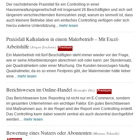
Der nachstehende Praxisfall für ein Controlling in einer
Hausverwaltungsgesellschaft mit insgesamt 26 Beschäftigten und sich seit
längerem verschlechternden Kennzahlen zeigt, warum es sinnvoll ist, dass
auch kleinere Betriebe über ein einfaches Controlling verfügen oder sich
hierzu externe Unterstützung...
mehr lesen
Praxisfall Kalkulation in einem Malerbetrieb – Mit Excel-
Arbeitshilfe
(Jörgen Erichsen)
Premium
Ein Malerbetrieb mit fünf Beschäftigten steht immer wieder vor der Frage,
wie er seine Arbeitsleistungen abrechnen soll oder kann: per Stundensatz,
per Quadratmetern oder einer Mischung. Die Kunden bevorzugen häufig
Quadratmeter, da es so einen Festpreis gibt, der Malermeister hätte lieber
eine...
mehr lesen
Berichtswesen im Online-Handel
(Kristoffer Ditz)
Premium
Das Berichtswesen bzw. Reporting ist nicht nur im E-Commerce, sondern
im gesamten Unternehmen ein wichtiger Faktor. Ein gutes Berichtswesen
löst Maßnahmen aus. In der Regel wird der Report vom Controlling erstellt.
Das Controlling kann dabei sowohl zentral als auch dezentral durchgeführt
werden....
mehr lesen
Bewertung eines Nutzers oder Abonnenten
(Mateusz Tokarski)
Premium