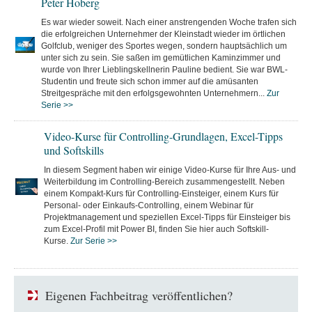
Peter Hoberg
Es war wieder soweit. Nach einer anstrengenden Woche trafen sich
die erfolgreichen Unternehmer der Kleinstadt wieder im örtlichen
Golfclub, weniger des Sportes wegen, sondern hauptsächlich um
unter sich zu sein. Sie saßen im gemütlichen Kaminzimmer und
wurde von Ihrer Lieblingskellnerin Pauline bedient. Sie war BWL-
Studentin und freute sich schon immer auf die amüsanten
Streitgespräche mit den erfolgsgewohnten Unternehmern...
Zur
Serie >>
Video-Kurse für Controlling-Grundlagen, Excel-Tipps
und Softskills
In diesem Segment haben wir einige Video-Kurse für Ihre Aus- und
Weiterbildung im Controlling-Bereich zusammengestellt. Neben
einem Kompakt-Kurs für Controlling-Einsteiger, einem Kurs für
Personal- oder Einkaufs-Controlling, einem Webinar für
Projektmanagement und speziellen Excel-Tipps für Einsteiger bis
zum Excel-Profil mit Power BI, finden Sie hier auch Softskill-
Kurse.
Zur Serie >>
Eigenen Fachbeitrag veröffentlichen?