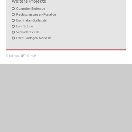
Weitere Projekte
Controller-Stellen.de
Rechnungswesen-Portal.de
Buchhalter-Stellen.de
Lohn1x1.de
Vermieter1x1.de
Excel-Vorlagen-Markt.de
© reimus.NET GmbH