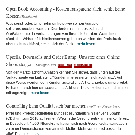
Open Book Accounting - Kostentransparenz allein senkt keine
Kosten
(Redaktion)
Was sonst jedes Unternehmen hütet wie seinen Augapfel,
soll preisgegeben werden. Dies fordern zumindest zahlreiche
Großabnehmer in Verhandlungen von ihren Lieferanten. Wenn intern
sämtliche Wirtschaftlichkeitsreserven gehoben wurden, der Preisdruck
aber nicht nachlässt, richtet sich der Blick...
mehr lesen
Upsells, Downsells und Order Bump: Umsätze eines Online-
Shops steigern
(Kristoffer Ditz)
Premium
Shop-Artikel
Von der Marktplatzform Amazon kennen Sie sicher, dass unten auf der
Verkaufsseite ein Link steht: "Kunden interessierten sich auch für...". Auf
diese Weise werden dem Kunden zusätzliche Artikelangebote unterbreitet.
Es handelt sich hier um sogenannte Add-ons. Diese sollten natürlich immer
mitangezeigt...
mehr lesen
Controlling kann Qualität sichtbar machen
(Wolff von Rechenberg)
Pfiffe und Protest begleiteten Bundesgesundheitsminister Jens Spahn
(CDU) im Juni 2018 auf seinem Weg in die Gesundheits- ministerkonferenz
in Düsseldorf. 4.000 Pflegekräfte hatten sich nach Gewerkschaftsangaben
zu einer Demonstration versammelt. Motto: „Mehr von uns ist besser für
alle!“ Die...
mehr lesen