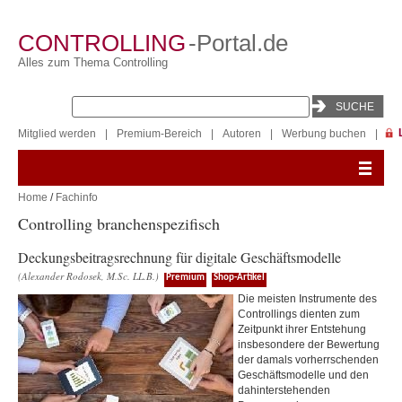
CONTROLLING
-Portal.de
Alles zum Thema Controlling
Mitglied werden
|
Premium-Bereich
|
Autoren
|
Werbung buchen
|
Home
/
Fachinfo
Controlling branchenspezifisch
Deckungsbeitragsrechnung für digitale Geschäftsmodelle
(Alexander Rodosek, M.Sc. LL.B.)
Premium
Shop-Artikel
Die meisten Instrumente des
Controllings dienten zum
Zeitpunkt ihrer Entstehung
insbesondere der Bewertung
der damals vorherrschenden
Geschäftsmodelle und den
dahinterstehenden