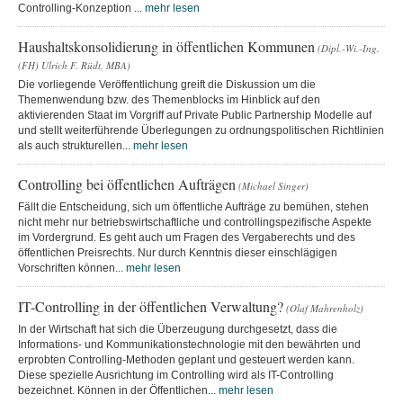
Controlling-Konzeption ...
mehr lesen
Haushaltskonsolidierung in öffentlichen Kommunen
(Dipl.-Wi.-Ing.
(FH) Ulrich F. Rüdt, MBA)
Die vorliegende Veröffentlichung greift die Diskussion um die
Themenwendung bzw. des Themenblocks im Hinblick auf den
aktivierenden Staat im Vorgriff auf Private Public Partnership Modelle auf
und stellt weiterführende Überlegungen zu ordnungspolitischen Richtlinien
als auch strukturellen...
mehr lesen
Controlling bei öffentlichen Aufträgen
(Michael Singer)
Fällt die Entscheidung, sich um öffentliche Aufträge zu bemühen, stehen
nicht mehr nur betriebswirtschaftliche und controllingspezifische Aspekte
im Vordergrund. Es geht auch um Fragen des Vergaberechts und des
öffentlichen Preisrechts. Nur durch Kenntnis dieser einschlägigen
Vorschriften können...
mehr lesen
IT-Controlling in der öffentlichen Verwaltung?
(Olaf Mahrenholz)
In der Wirtschaft hat sich die Überzeugung durchgesetzt, dass die
Informations- und Kommunikationstechnologie mit den bewährten und
erprobten Controlling-Methoden geplant und gesteuert werden kann.
Diese spezielle Ausrichtung im Controlling wird als IT-Controlling
bezeichnet. Können in der Öffentlichen...
mehr lesen