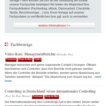
Vorlage? Gern können Sie sich an der Gestaltung der Inhalte
unserer Fachportale beteiligen! Wir bieten die Möglichkeit Ihre
Fachpublikation (Fachbeitrag, eBook, Diplomarbeit, Checkliste,
Studie, Berichtsvorlage ...) bzw. Excel-Vorlage auf unseren
Fachportalen zu veröffentlichen bzw. ggf. auch zu vermarkten.
weitere Informationen >>
Fachbeiträge
Video-Kurs: Managementberichte
(Kristoffer Ditz)
Premium
Shop-Artikel
Video
Manager wünschen sich gerne sogenannte Cockpit-Lösungen. Oftmals
beschweren sich Controller, dass ihre Berichte nicht gelesen werden.
Wenn die Controller die Berichte erstellen, werden gerne Abweichung aus
Tabellen wiederholt - Beispiel: "Die Abweichung zum Vorjahr lag bei...
mehr
lesen
Controlling in Deutschland versus internationales Controlling
(Prof. Dr. Peter Werner)
Premium
Shop-Artikel
Die Internationalisierung des Controllings hat in den letzten Jahren weiter