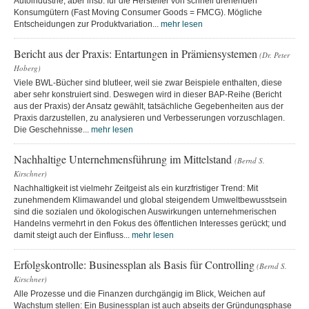
Autoindustrie, aber insb. für die Hersteller von schnell drehenden
Konsumgütern (Fast Moving Consumer Goods = FMCG). Mögliche
Entscheidungen zur Produktvariation...
mehr lesen
Bericht aus der Praxis: Entartungen in Prämiensystemen
(Dr. Peter
Hoberg)
Viele BWL-Bücher sind blutleer, weil sie zwar Beispiele enthalten, diese
aber sehr konstruiert sind. Deswegen wird in dieser BAP-Reihe (Bericht
aus der Praxis) der Ansatz gewählt, tatsächliche Gegebenheiten aus der
Praxis darzustellen, zu analysieren und Verbesserungen vorzuschlagen.
Die Geschehnisse...
mehr lesen
Nachhaltige Unternehmensführung im Mittelstand
(Bernd S.
Kirschner)
Nachhaltigkeit ist vielmehr Zeitgeist als ein kurzfristiger Trend: Mit
zunehmendem Klimawandel und global steigendem Umweltbewusstsein
sind die sozialen und ökologischen Auswirkungen unternehmerischen
Handelns vermehrt in den Fokus des öffentlichen Interesses gerückt; und
damit steigt auch der Einfluss...
mehr lesen
Erfolgskontrolle: Businessplan als Basis für Controlling
(Bernd S.
Kirschner)
Alle Prozesse und die Finanzen durchgängig im Blick, Weichen auf
Wachstum stellen: Ein Businessplan ist auch abseits der Gründungsphase