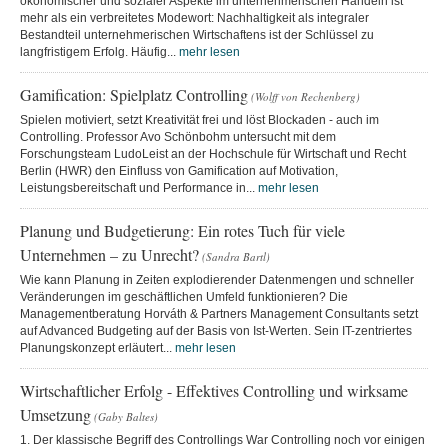
ökonomischer und sozialer Aspekte im unternehmerischen Handeln ist
mehr als ein verbreitetes Modewort: Nachhaltigkeit als integraler
Bestandteil unternehmerischen Wirtschaftens ist der Schlüssel zu
langfristigem Erfolg. Häufig...
mehr lesen
Gamification: Spielplatz Controlling
(Wolff von Rechenberg)
Spielen motiviert, setzt Kreativität frei und löst Blockaden - auch im
Controlling. Professor Avo Schönbohm untersucht mit dem
Forschungsteam LudoLeist an der Hochschule für Wirtschaft und Recht
Berlin (HWR) den Einfluss von Gamification auf Motivation,
Leistungsbereitschaft und Performance in...
mehr lesen
Planung und Budgetierung: Ein rotes Tuch für viele
Unternehmen – zu Unrecht?
(Sandra Bartl)
Wie kann Planung in Zeiten explodierender Datenmengen und schneller
Veränderungen im geschäftlichen Umfeld funktionieren? Die
Managementberatung Horváth & Partners Management Consultants setzt
auf Advanced Budgeting auf der Basis von Ist-Werten. Sein IT-zentriertes
Planungskonzept erläutert...
mehr lesen
Wirtschaftlicher Erfolg - Effektives Controlling und wirksame
Umsetzung
(Gaby Baltes)
1. Der klassische Begriff des Controllings War Controlling noch vor einigen