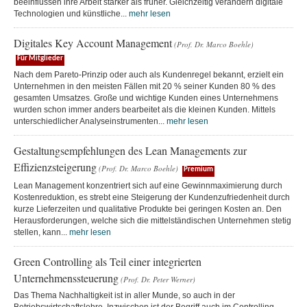
beeinflussen ihre Arbeit stärker als früher. Gleichzeitig verändern digitale
Technologien und künstliche...
mehr lesen
Digitales Key Account Management
(Prof. Dr. Marco Boehle)
Für Mitglieder
Nach dem Pareto-Prinzip oder auch als Kundenregel bekannt, erzielt ein
Unternehmen in den meisten Fällen mit 20 % seiner Kunden 80 % des
gesamten Umsatzes. Große und wichtige Kunden eines Unternehmens
wurden schon immer anders bearbeitet als die kleinen Kunden. Mittels
unterschiedlicher Analyseinstrumenten...
mehr lesen
Gestaltungsempfehlungen des Lean Managements zur
Effizienzsteigerung
(Prof. Dr. Marco Boehle)
Premium
Lean Management konzentriert sich auf eine Gewinnmaximierung durch
Kostenreduktion, es strebt eine Steigerung der Kundenzufriedenheit durch
kurze Lieferzeiten und qualitative Produkte bei geringen Kosten an. Den
Herausforderungen, welche sich die mittelständischen Unternehmen stetig
stellen, kann...
mehr lesen
Green Controlling als Teil einer integrierten
Unternehmenssteuerung
(Prof. Dr. Peter Werner)
Das Thema Nachhaltigkeit ist in aller Munde, so auch in der