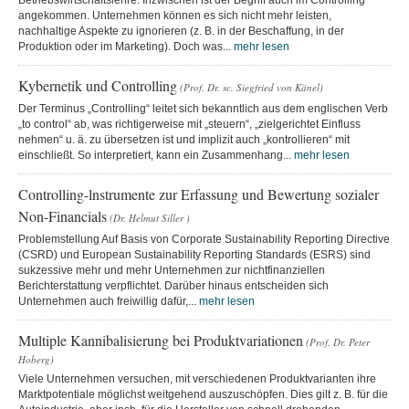
Betriebswirtschaftslehre. Inzwischen ist der Begriff auch im Controlling
angekommen. Unternehmen können es sich nicht mehr leisten,
nachhaltige Aspekte zu ignorieren (z. B. in der Beschaffung, in der
Produktion oder im Marketing). Doch was...
mehr lesen
Kybernetik und Controlling
(Prof. Dr. sc. Siegfried von Känel)
Der Terminus „Controlling“ leitet sich bekanntlich aus dem englischen Verb
„to control“ ab, was richtigerweise mit „steuern“, „zielgerichtet Einfluss
nehmen“ u. ä. zu übersetzen ist und implizit auch „kontrollieren“ mit
einschließt. So interpretiert, kann ein Zusammenhang...
mehr lesen
Controlling-lnstrumente zur Erfassung und Bewertung sozialer
Non-Financials
(Dr. Helmut Siller )
Problemstellung Auf Basis von Corporate Sustainability Reporting Directive
(CSRD) und European Sustainability Reporting Standards (ESRS) sind
sukzessive mehr und mehr Unternehmen zur nichtfinanziellen
Berichterstattung verpflichtet. Darüber hinaus entscheiden sich
Unternehmen auch freiwillig dafür,...
mehr lesen
Multiple Kannibalisierung bei Produktvariationen
(Prof. Dr. Peter
Hoberg)
Viele Unternehmen versuchen, mit verschiedenen Produktvarianten ihre
Marktpotentiale möglichst weitgehend auszuschöpfen. Dies gilt z. B. für die