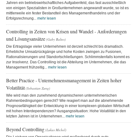
Jahren ein betriebswirtschaftliches Aufgabenfeld, das fast ausschließlich
von einigen Spezialisten in Großunternehmen angewandt wurde, so ist es
mittlerweile ein fester Bestandteil des Managementhandelns und der
Erfolgsrechnung...
mehr lesen
Controlling in Zeiten von Krisen und Wandel - Anforderungen
und Lösungsansätze
(Gaby Baltes)
Die Ertragslage vieler Unternehmen ist derzeit schlecht bis dramatisch.
Erhebliche Umsatzrückgänge und hohe Kosten zwingen zu Fusionen,
Rationalisierungen und Standortschließungen. Schlimmstenfalls kommt es
zur Insolvenz. Das Controlling ist die Abteilung im Unternehmen, die das
Management frühzeitig...
mehr lesen
Better Practice - Unternehmensmanagement in Zeiten hoher
Volatilität
(Sebastian Zang)
Wie wird man den zunehmend dynamischeren unternehmerischen
Rahmenbedingungen gerecht? Wie reagiert man auf die abnehmende
Prognosefähigkeit der Entwicklung in einer komplexen globalen Wirtschaft
mit hohen Interdependenzen? Ausgangssituation: Hohe Volatilität In den
letzten Jahren ist in Unternehmen...
mehr lesen
Beyond Controlling
(Lukas Michel)