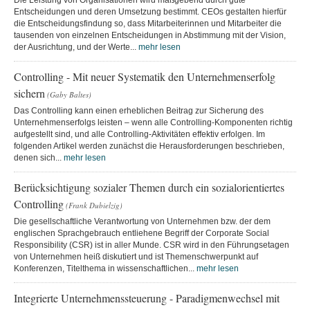
Die Leistung von Organisationen wird maßgebend durch gute
Entscheidungen und deren Umsetzung bestimmt. CEOs gestalten hierfür
die Entscheidungsfindung so, dass Mitarbeiterinnen und Mitarbeiter die
tausenden von einzelnen Entscheidungen in Abstimmung mit der Vision,
der Ausrichtung, und der Werte...
mehr lesen
Controlling - Mit neuer Systematik den Unternehmenserfolg
sichern
(Gaby Baltes)
Das Controlling kann einen erheblichen Beitrag zur Sicherung des
Unternehmenserfolgs leisten – wenn alle Controlling-Komponenten richtig
aufgestellt sind, und alle Controlling-Aktivitäten effektiv erfolgen. Im
folgenden Artikel werden zunächst die Herausforderungen beschrieben,
denen sich...
mehr lesen
Berücksichtigung sozialer Themen durch ein sozialorientiertes
Controlling
(Frank Dubielzig)
Die gesellschaftliche Verantwortung von Unternehmen bzw. der dem
englischen Sprachgebrauch entliehene Begriff der Corporate Social
Responsibility (CSR) ist in aller Munde. CSR wird in den Führungsetagen
von Unternehmen heiß diskutiert und ist Themenschwerpunkt auf
Konferenzen, Titelthema in wissenschaftlichen...
mehr lesen
Integrierte Unternehmenssteuerung - Paradigmenwechsel mit