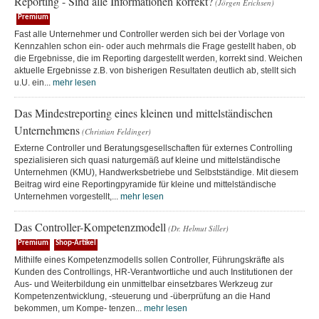
Reporting - Sind alle Informationen korrekt?
(Jörgen Erichsen)
Premium
Fast alle Unternehmer und Controller werden sich bei der Vorlage von
Kennzahlen schon ein- oder auch mehrmals die Frage gestellt haben, ob
die Ergebnisse, die im Reporting dargestellt werden, korrekt sind. Weichen
aktuelle Ergebnisse z.B. von bisherigen Resultaten deutlich ab, stellt sich
u.U. ein...
mehr lesen
Das Mindestreporting eines kleinen und mittelständischen
Unternehmens
(Christian Feldinger)
Externe Controller und Beratungsgesellschaften für externes Controlling
spezialisieren sich quasi naturgemäß auf kleine und mittelständische
Unternehmen (KMU), Handwerksbetriebe und Selbstständige. Mit diesem
Beitrag wird eine Reportingpyramide für kleine und mittelständische
Unternehmen vorgestellt,...
mehr lesen
Das Controller-Kompetenzmodell
(Dr. Helmut Siller)
Premium
Shop-Artikel
Mithilfe eines Kompetenzmodells sollen Controller, Führungskräfte als
Kunden des Controllings, HR-Verantwortliche und auch Institutionen der
Aus- und Weiterbildung ein unmittelbar einsetzbares Werkzeug zur
Kompetenzentwicklung, -steuerung und -überprüfung an die Hand
bekommen, um Kompe- tenzen...
mehr lesen