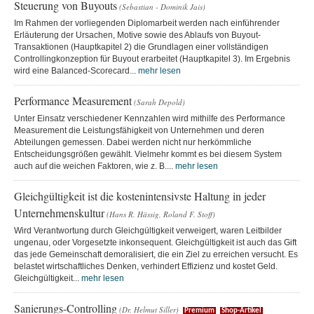
Steuerung von Buyouts
(Sebastian - Dominik Jais)
Im Rahmen der vorliegenden Diplomarbeit werden nach einführender
Erläuterung der Ursachen, Motive sowie des Ablaufs von Buyout-
Transaktionen (Hauptkapitel 2) die Grundlagen einer vollständigen
Controllingkonzeption für Buyout erarbeitet (Hauptkapitel 3). Im Ergebnis
wird eine Balanced-Scorecard...
mehr lesen
Performance Measurement
(Sarah Depold)
Unter Einsatz verschiedener Kennzahlen wird mithilfe des Performance
Measurement die Leistungsfähigkeit von Unternehmen und deren
Abteilungen gemessen. Dabei werden nicht nur herkömmliche
Entscheidungsgrößen gewählt. Vielmehr kommt es bei diesem System
auch auf die weichen Faktoren, wie z. B....
mehr lesen
Gleichgültigkeit ist die kostenintensivste Haltung in jeder
Unternehmenskultur
(Hans R. Hässig, Roland F. Stoff)
Wird Verantwortung durch Gleichgültigkeit verweigert, waren Leitbilder
ungenau, oder Vorgesetzte inkonsequent. Gleichgültigkeit ist auch das Gift
das jede Gemeinschaft demoralisiert, die ein Ziel zu erreichen versucht. Es
belastet wirtschaftliches Denken, verhindert Effizienz und kostet Geld.
Gleichgültigkeit...
mehr lesen
Sanierungs-Controlling
(Dr. Helmut Siller)
Premium
Shop-Artikel