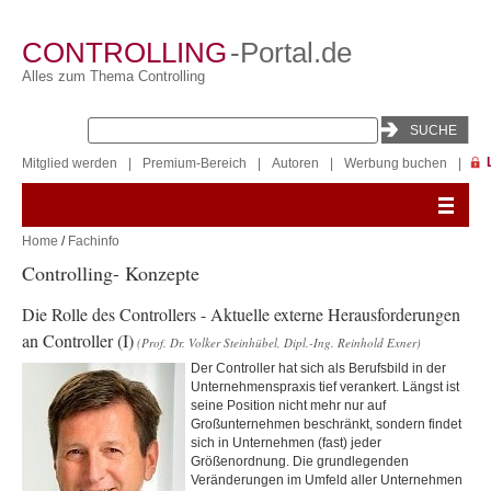
CONTROLLING
-Portal.de
Alles zum Thema Controlling
Mitglied werden
|
Premium-Bereich
|
Autoren
|
Werbung buchen
|
Home
/
Fachinfo
Controlling- Konzepte
Die Rolle des Controllers - Aktuelle externe Herausforderungen
an Controller (I)
(Prof. Dr. Volker Steinhübel, Dipl.-Ing. Reinhold Exner)
Der Controller hat sich als Berufsbild in der
Unternehmenspraxis tief verankert. Längst ist
seine Position nicht mehr nur auf
Großunternehmen beschränkt, sondern findet
sich in Unternehmen (fast) jeder
Größenordnung. Die grundlegenden
Veränderungen im Umfeld aller Unternehmen