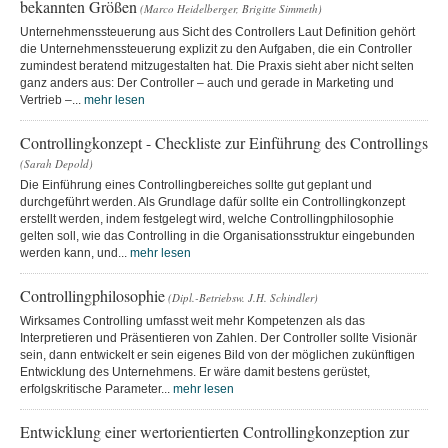
bekannten Größen
(Marco Heidelberger, Brigitte Simmeth)
Unternehmenssteuerung aus Sicht des Controllers Laut Definition gehört
die Unternehmenssteuerung explizit zu den Aufgaben, die ein Controller
zumindest beratend mitzugestalten hat. Die Praxis sieht aber nicht selten
ganz anders aus: Der Controller – auch und gerade in Marketing und
Vertrieb –...
mehr lesen
Controllingkonzept - Checkliste zur Einführung des Controllings
(Sarah Depold)
Die Einführung eines Controllingbereiches sollte gut geplant und
durchgeführt werden. Als Grundlage dafür sollte ein Controllingkonzept
erstellt werden, indem festgelegt wird, welche Controllingphilosophie
gelten soll, wie das Controlling in die Organisationsstruktur eingebunden
werden kann, und...
mehr lesen
Controllingphilosophie
(Dipl.-Betriebsw. J.H. Schindler)
Wirksames Controlling umfasst weit mehr Kompetenzen als das
Interpretieren und Präsentieren von Zahlen. Der Controller sollte Visionär
sein, dann entwickelt er sein eigenes Bild von der möglichen zukünftigen
Entwicklung des Unternehmens. Er wäre damit bestens gerüstet,
erfolgskritische Parameter...
mehr lesen
Entwicklung einer wertorientierten Controllingkonzeption zur