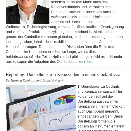
betreffen in starkem Maße auch das
Rollenverständnis und -verhalten des
Controllers sowohl im Innen- als auch im
Außenverhältnis. In einem Umfeld, das
zunehmend durch internationalen
Wettbewerb, Technologisierung, verschärfte, überstaatliche Gesetzgebung
und verkürzte Produktlebenszyklen gekennzeichnet ist, steht auch oder
gerade der Controller vor neuen globalen, markt- und kundengetriebenen,
technologischen, inhaltlichen, rechtlichen und personellen An- und
Herausforderungen. Dabei dauert die Diskussion über die Rolle des
Controllers im Unternehmen schon so lange, wie es diese
betriebswirtschaftliche Teildisziplin selbst gibt. Längst reicht es nicht mehr
aus zu sagen die Aufgaben des Controllers...
mehr lesen
Reporting: Darstellung von Kennzahlen in einem Cockpit
(Prof.
Dr. Hartmut Reinhard und Daniel Reimer)
1. Grundlagen zu Cockpits
und Kennzahlenauswahl Im
Folgenden soll auf die
Darstellung ausgewählter
Kennzahlen in einem Cockpit,
auch Dashboard genannt,
eingegangen werden. Diese
Darstellungsformen, die
optisch an Instrumententafeln