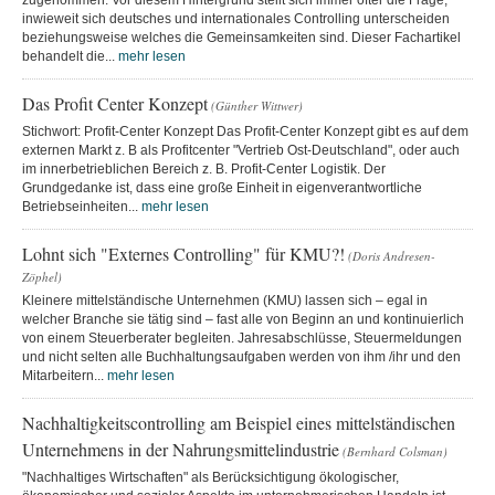
zugenommen. Vor diesem Hintergrund stellt sich immer öfter die Frage,
inwieweit sich deutsches und internationales Controlling unterscheiden
beziehungsweise welches die Gemeinsamkeiten sind. Dieser Fachartikel
behandelt die...
mehr lesen
Das Profit Center Konzept
(Günther Wittwer)
Stichwort: Profit-Center Konzept Das Profit-Center Konzept gibt es auf dem
externen Markt z. B als Profitcenter "Vertrieb Ost-Deutschland", oder auch
im innerbetrieblichen Bereich z. B. Profit-Center Logistik. Der
Grundgedanke ist, dass eine große Einheit in eigenverantwortliche
Betriebseinheiten...
mehr lesen
Lohnt sich "Externes Controlling" für KMU?!
(Doris Andresen-
Zöphel)
Kleinere mittelständische Unternehmen (KMU) lassen sich – egal in
welcher Branche sie tätig sind – fast alle von Beginn an und kontinuierlich
von einem Steuerberater begleiten. Jahresabschlüsse, Steuermeldungen
und nicht selten alle Buchhaltungsaufgaben werden von ihm /ihr und den
Mitarbeitern...
mehr lesen
Nachhaltigkeitscontrolling am Beispiel eines mittelständischen
Unternehmens in der Nahrungsmittelindustrie
(Bernhard Colsman)
"Nachhaltiges Wirtschaften" als Berücksichtigung ökologischer,