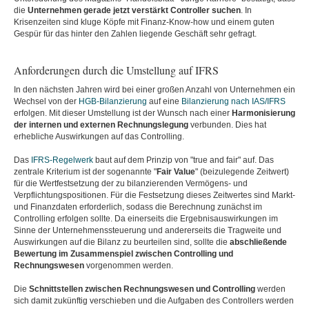
die
Unternehmen gerade jetzt verstärkt Controller suchen
. In
Krisenzeiten sind kluge Köpfe mit Finanz-Know-how und einem guten
Gespür für das hinter den Zahlen liegende Geschäft sehr gefragt.
Anforderungen durch die Umstellung auf IFRS
In den nächsten Jahren wird bei einer großen Anzahl von Unternehmen ein
Wechsel von der
HGB-Bilanzierung
auf eine
Bilanzierung nach IAS/IFRS
erfolgen. Mit dieser Umstellung ist der Wunsch nach einer
Harmonisierung
der internen und externen Rechnungslegung
verbunden. Dies hat
erhebliche Auswirkungen auf das Controlling.
Das
IFRS-Regelwerk
baut auf dem Prinzip von "true and fair" auf. Das
zentrale Kriterium ist der sogenannte "
Fair Value
" (beizulegende Zeitwert)
für die Wertfestsetzung der zu bilanzierenden Vermögens- und
Verpflichtungspositionen. Für die Festsetzung dieses Zeitwertes sind Markt-
und Finanzdaten erforderlich, sodass die Berechnung zunächst im
Controlling erfolgen sollte. Da einerseits die Ergebnisauswirkungen im
Sinne der Unternehmenssteuerung und andererseits die Tragweite und
Auswirkungen auf die Bilanz zu beurteilen sind, sollte die
abschließende
Bewertung im Zusammenspiel zwischen Controlling und
Rechnungswesen
vorgenommen werden.
Die
Schnittstellen zwischen Rechnungswesen und Controlling
werden
sich damit zukünftig verschieben und die Aufgaben des Controllers werden