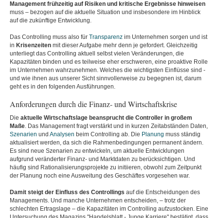
Management frühzeitig auf Risiken und kritische Ergebnisse hinweisen
muss – bezogen auf die aktuelle Situation und insbesondere im Hinblick
auf die zukünftige Entwicklung.
Das Controlling muss also für
Transparenz
im Unternehmen sorgen und ist
in
Krisenzeiten
mit dieser Aufgabe mehr denn je gefordert. Gleichzeitig
unterliegt das Controlling aktuell selbst vielen Veränderungen, die
Kapazitäten binden und es teilweise eher erschweren, eine proaktive Rolle
im Unternehmen wahrzunehmen. Welches die wichtigsten Einflüsse sind -
und wie ihnen aus unserer Sicht sinnvollerweise zu begegnen ist, darum
geht es in den folgenden Ausführungen.
Anforderungen durch die Finanz- und Wirtschaftskrise
Die
aktuelle Wirtschaftslage beansprucht die Controller in großem
Maße
. Das Management fragt verstärkt und in kurzen Zeitabständen Daten,
Szenarien
und
Analysen
beim Controlling ab. Die
Planung
muss ständig
aktualisiert werden, da sich die Rahmenbedingungen permanent ändern.
Es sind neue Szenarien zu entwickeln, um aktuelle Entwicklungen
aufgrund veränderter Finanz- und Marktdaten zu berücksichtigen. Und
häufig sind Rationalisierungsprojekte zu initiieren, obwohl zum Zeitpunkt
der Planung noch eine Ausweitung des Geschäftes vorgesehen war.
Damit steigt der Einfluss des Controllings
auf die Entscheidungen des
Managements. Und manche Unternehmen entscheiden, – trotz der
schlechten Ertragslage – die Kapazitäten im Controlling aufzustocken. Eine
Untersuchung des Magazins "Handelsblatt - Junge Karriere" bestätigt, dass