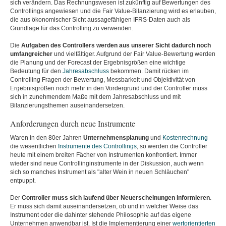
sich verändern. Das Rechnungswesen ist zukünftig auf Bewertungen des
Controllings angewiesen und die Fair Value-Bilanzierung wird es erlauben,
die aus ökonomischer Sicht aussagefähigen IFRS-Daten auch als
Grundlage für das Controlling zu verwenden.
Die
Aufgaben des Controllers werden aus unserer Sicht dadurch noch
umfangreicher
und vielfältiger. Aufgrund der Fair Value-Bewertung werden
die Planung und der Forecast der Ergebnisgrößen eine wichtige
Bedeutung für den
Jahresabschluss
bekommen. Damit rücken im
Controlling Fragen der Bewertung, Messbarkeit und Objektivität von
Ergebnisgrößen noch mehr in den Vordergrund und der Controller muss
sich in zunehmendem Maße mit dem Jahresabschluss und mit
Bilanzierungsthemen auseinandersetzen.
Anforderungen durch neue Instrumente
Waren in den 80er Jahren
Unternehmensplanung
und
Kostenrechnung
die wesentlichen
Instrumente des Controllings
, so werden die Controller
heute mit einem breiten Fächer von Instrumenten konfrontiert. Immer
wieder sind neue Controllinginstrumente in der Diskussion, auch wenn
sich so manches Instrument als "alter Wein in neuen Schläuchen"
entpuppt.
Der
Controller muss sich laufend über Neuerscheinungen informieren
.
Er muss sich damit auseinandersetzen, ob und in welcher Weise das
Instrument oder die dahinter stehende Philosophie auf das eigene
Unternehmen anwendbar ist. Ist die Implementierung einer
wertorientierten