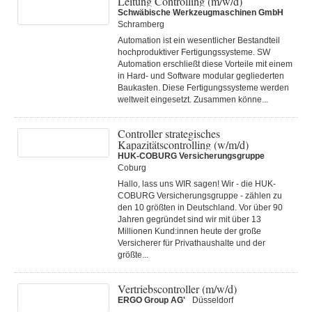
Leitung Controlling (m/w/d)
Schwäbische Werkzeugmaschinen GmbH
Schramberg
Automation ist ein wesentlicher Bestandteil
hochproduktiver Fertigungssysteme. SW
Automation erschließt diese Vorteile mit einem
in Hard- und Software modular gegliederten
Baukasten. Diese Fertigungs­systeme werden
weltweit eingesetzt. Zusammen könne...
Controller strategisches
Kapazitätscontrolling (w/m/d)
HUK-COBURG Versicherungsgruppe
Coburg
Hallo, lass uns WIR sagen! Wir - die HUK-
COBURG Versicherungsgruppe - zählen zu
den 10 größten in Deutschland. Vor über 90
Jahren gegründet sind wir mit über 13
Millionen Kund:innen heute der große
Versicherer für Privathaushalte und der
größte...
Vertriebscontroller (m/w/d)
ERGO Group AG'
Düsseldorf