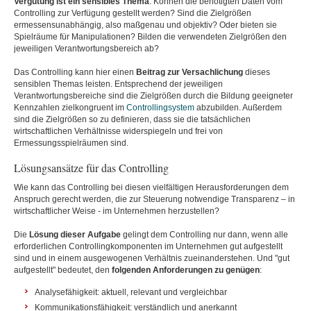
Vergütung ist ein sensibles Thema
. Können die benötigten Daten vom
Controlling zur Verfügung gestellt werden? Sind die Zielgrößen
ermessensunabhängig, also maßgenau und objektiv? Oder bieten sie
Spielräume für Manipulationen? Bilden die verwendeten Zielgrößen den
jeweiligen Verantwortungsbereich ab?
Das Controlling kann hier einen
Beitrag zur Versachlichung
dieses
sensiblen Themas leisten. Entsprechend der jeweiligen
Verantwortungsbereiche sind die Zielgrößen durch die Bildung geeigneter
Kennzahlen zielkongruent im
Controllingsystem
abzubilden. Außerdem
sind die Zielgrößen so zu definieren, dass sie die tatsächlichen
wirtschaftlichen Verhältnisse widerspiegeln und frei von
Ermessungsspielräumen sind.
Lösungsansätze für das Controlling
Wie kann das Controlling bei diesen vielfältigen Herausforderungen dem
Anspruch gerecht werden, die zur Steuerung notwendige Transparenz – in
wirtschaftlicher Weise - im Unternehmen herzustellen?
Die
Lösung dieser Aufgabe
gelingt dem Controlling nur dann, wenn alle
erforderlichen Controllingkomponenten im Unternehmen gut aufgestellt
sind und in einem ausgewogenen Verhältnis zueinanderstehen. Und "gut
aufgestellt" bedeutet, den
folgenden Anforderungen zu genügen
:
Analysefähigkeit: aktuell, relevant und vergleichbar
Kommunikationsfähigkeit: verständlich und anerkannt