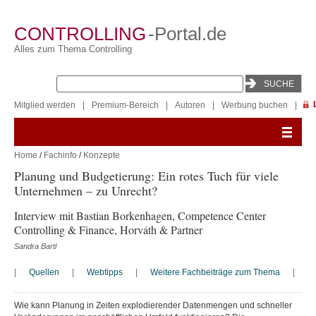
CONTROLLING
-Portal.de
Alles zum Thema Controlling
Mitglied werden
|
Premium-Bereich
|
Autoren
|
Werbung buchen
|
Home
/
Fachinfo
/
Konzepte
Planung und Budgetierung: Ein rotes Tuch für viele
Unternehmen – zu Unrecht?
Interview mit Bastian Borkenhagen, Competence Center
Controlling & Finance, Horváth & Partner
Sandra Bartl
|
Quellen
|
Webtipps
|
Weitere Fachbeiträge zum Thema
|
Wie kann Planung in Zeiten explodierender Datenmengen und schneller