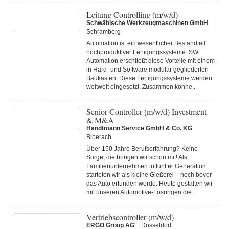
Leitung Controlling (m/w/d)
Schwäbische Werkzeugmaschinen GmbH
Schramberg
Automation ist ein wesentlicher Bestandteil
hochproduktiver Fertigungssysteme. SW
Automation erschließt diese Vorteile mit einem
in Hard- und Software modular gegliederten
Baukasten. Diese Fertigungs­systeme werden
weltweit eingesetzt. Zusammen könne...
Senior Controller (m/w/d) Investment
& M&A
Handtmann Service GmbH & Co. KG
Biberach
Über 150 Jahre Berufserfahrung? Keine
Sorge, die bringen wir schon mit! Als
Familienunternehmen in fünfter Generation
starteten wir als kleine Gießerei – noch bevor
das Auto erfunden wurde. Heute gestalten wir
mit unseren Automotive-Lösungen die...
Vertriebscontroller (m/w/d)
ERGO Group AG'
Düsseldorf