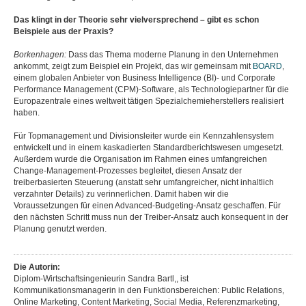
Das klingt in der Theorie sehr vielversprechend – gibt es schon
Beispiele aus der Praxis?
Borkenhagen:
Dass das Thema moderne Planung in den Unternehmen
ankommt, zeigt zum Beispiel ein Projekt, das wir gemeinsam mit
BOARD
,
einem globalen Anbieter von Business Intelligence (BI)- und Corporate
Performance Management (CPM)-Software, als Technologiepartner für die
Europazentrale eines weltweit tätigen Spezialchemieherstellers realisiert
haben.
Für Topmanagement und Divisionsleiter wurde ein Kennzahlensystem
entwickelt und in einem kaskadierten Standardberichtswesen umgesetzt.
Außerdem wurde die Organisation im Rahmen eines umfangreichen
Change-Management-Prozesses begleitet, diesen Ansatz der
treiberbasierten Steuerung (anstatt sehr umfangreicher, nicht inhaltlich
verzahnter Details) zu verinnerlichen. Damit haben wir die
Voraussetzungen für einen Advanced-Budgeting-Ansatz geschaffen. Für
den nächsten Schritt muss nun der Treiber-Ansatz auch konsequent in der
Planung genutzt werden.
Die Autorin:
Diplom-Wirtschaftsingenieurin Sandra Bartl,, ist
Kommunikationsmanagerin in den Funktionsbereichen: Public Relations,
Online Marketing, Content Marketing, Social Media, Referenzmarketing,