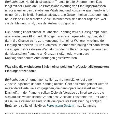
Borkenhagen:
Natürlich ist das kein Thema für alle Unternehmen. Das
fängt mit der Größe an: Die Professionalisierung von Planungsprozessen
ist vor allem für den gehobenen Mittelstand und Konzerne spannend – und
es gehört definitiv die Bereitschaft dazu, alte Gewohnheiten abzulegen und
neue Pfade zu beschreiten. Viele Unternehmen sind dabei zögerlich, weil
sie der Meinung sind, dass der Aufwand zu groß ist.
Die Planung findet einmal im Jahr statt. Planung wird als lästig empfunden,
aber wenn diese Pflicht erfüllt ist, geht man zur Tagesordnung über, statt
dann die Chance zu nutzen, konsequent an einer Weiterentwicklung der
Planung zu arbeiten. Zu uns kommen Unternehmen häufig erst dann, wenn
sie aufgrund ihres starken Wachstums oder größerer Reorganisationen mit
der klassischen Planung an Grenzen stoßen oder wenn durch
Kapitalgeber höhere Anforderungen gestellt werden.
Was sind die wichtigsten Säulen einer solchen Professionalisierung von
Planungsprozessen?
Borkenhagen:
Unternehmen sollten zum einen stärker auf einen
Zielsetzungscharakter der Planung achten. Über das Management werden
relativ detaillierte Ziele vorgegeben, die dann operationalisiert werden.
Das heißt, in der Planung sollten Ziele als Vorgabe definiert werden, die
sich auf alle wesentlichen Größen des Geschäfts konzentrieren. Erst wenn
diese Ziele vereinbart sind, sollte die operative Budgetierung erfolgen.
Ergänzend sollte ein flexibles
Forecasting-System
hinzu kommen.