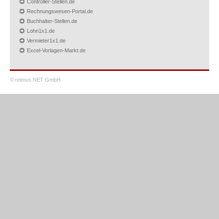
Controller-Stellen.de
Rechnungswesen-Portal.de
Buchhalter-Stellen.de
Lohn1x1.de
Vermieter1x1.de
Excel-Vorlagen-Markt.de
© reimus.NET GmbH