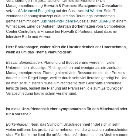
Veränderungen im geschäftlichen Umfeld funktionieren? Die
Managementberatung
Horváth & Partners Management Consultants
setzt auf
Advanced Budgeting
auf der Basis von
Ist-Werten
. Sein IT-
zentriertes Planungskonzept erläutert das Beratungsunternehmen
gemeinsam mit dem
Business-Intelligence
-Spezialisten
BOARD
in einem
Whitepaper. Einer der Autoren,
Bastian Borkenhagen
vom Competence
Center Controlling & Finance bei Horváth & Partners, stand dazu im
Interview Rede und Antwort.
Herr Borkenhagen, woher rührt die Unzufriedenheit der Unternehmen,
wenn es um das Thema Planung geht?
Bastian Borkenhagen:
Planung und Budgetierung werden in vielen
Unternehmen als lästige Pflicht gesehen und weniger als ein zentraler
Managementprozess. Planung nimmt viele Ressourcen ein, der Prozess
dauert in der Regel lange, weil er durch sehr viel Iteration geprägt ist. Und
da man so früh starten muss, um rechtzeitig zum Geschäftsjahresende
fertig zu sein, basiert die Planung auf Prämissen, die zum Zeitpunkt der
Verabschiedung häufig schon veraltet sind.
Ist diese Unzufriedenheit eher symptomatisch für den Mittelstand oder
für Konzerne?
Borkenhagen:
Nein, das Symptom Unzufriedenheit findet sich in sehr
vielen mittleren bis großen Unternehmen, nur die Ursachen unterscheiden
sich. Für Konzerne liegt die größte Herausforderung in den Abstimmungen.