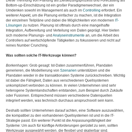
Diese Trennung von Planung als Zielsetzungsprozess und Forecasting als
Bottom-up-Einschätzung ist ein großer Paradigmenwechsel, der ein
Umdenken sowohl im Management als auch im
Controlling
erfordert. Ein
weiterer Aspekt, um die Planung einfacher zu machen, ist die Integration
der einzelnen Teilpläne und dabei die Möglichkeiten von modernen
IT-
Lösungen
zu nutzen. Planung ist oftmals durch eine mangelhafte
Integration, Aufbereitung und Verteilung von Daten geprägt. Hier bieten
sich moderne Planungs- und
Analyseinstrumente
an, um die Arbeit des
Controllers auf wertschöpfende Tätigkeiten zu fokussieren und nicht auf
reines Number Crunching.
Was sollten solche IT-Werkzeuge können?
Borkenhagen:
Grob gesagt: Ist-Daten zusammenführen, Plandaten
generieren, die Modellierung von
Szenarien
unterstützen und die
Plandaten wieder in die transaktionalen Systeme zurückschreiben. Wichtig
ist dabei die Fähigkeit, Daten aus verschiedenen Quellsystemen
unkompliziert verbinden zu können. In vielen Unternehmen sind sehr
heterogene Systemlandschaften entstanden, zum Beispiel durch Zukäufe
oder Fusionen. Entsprechend müssen verschiedene Datenquellen
integriert werden, was technisch durchaus anspruchsvoll sein kann.
Deshalb sollten Unternehmen darauf achten, eine Software auszuwählen,
die kompatibel zu den vorhandenen Quellsystemen ist und in die IT-
Strategie passt. Ein weiterer Punkt ist die Anpassungsfähigkeit der
Systeme: Um auch für künftige Anforderungen gerüstet zu sein, sollten
Werkzeuge ausgewählt werden, die flexibel und skalierbar sind.