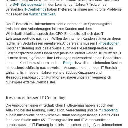
Ihre
SAP-Betriebskosten
in den kommenden Jahren? Trotz eines
verstärkten
IT-Controllings
haben
IT-Bereiche
immer noch große Probleme
mit Fragen der
Wirtschaftlichkeit
.
Der IT-Bereich im Unternehmen steht zunehmend im Spannungsfeld
zwischen den Anforderungen interner Kunden und dem
Wirtschaftlichkeitsanspruch des CFO. Einerseits soll sich das
IT-
Leistungsportfolio
nach dem Willen der internen Kunden stärker an deren
fachlichen Bedürfnissen orientieren. Andererseits müssen IT-
Investitionen
,
Kostenentstehung und idealerweise auch der
IT-Leistungsbeitrag
im
Geschäftsprozess dem Finanzchef plausibel erklärt werden. Kurzum: die IT
ist mehr denn je gefordert, ihre Leistungen nutzenorientiert am Bedarf ihrer
internen Kunden zu steuern und das
Budget
bzw. die entstehenden Kosten
mindestens schlüssig nachzuweisen. Ansonsten drohen dem IT-Bereich in
wirtschaftlich mageren Jahren weitere Budget-Kürzungen und
Ressourcenabbau
durch
Funktionsauslagerungen
an vermeintlich
günstigere externe Dienstleister.
Ressourcenfresser IT-Controlling
Die Ambitionen einer wirtschaftlichen IT-Steuerung haben jedoch den
Aufwand bei der Planung, Kalkulation, Verrechnung und beim
Reporting
auf ein mittlerweile bedenkliches Ausmaß ansteigen lassen. Bereits 2009
fand eine Studie unter 451 Führungskräften und IT-Verantwortlichen
heraus, dass die
IT-Planung
in mittelständischen und großen Unternehmen