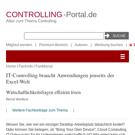
CONTROLLING
-Portal.de
Alles zum Thema Controlling
Mitglied werden
|
Premium-Bereich
|
Autoren
|
Werbung buchen
|
Home
/
Fachinfo
/
Funktional
IT-Controlling braucht Anwendungen jenseits der
Excel-Welt
Wirtschaftlichkeitsfragen effizient lösen
Bernd Worlitzer
|
Weitere Fachbeiträge zum Thema
|
Wissen Sie, wie viel ein einziger Desktop-Arbeitsplatz tatsächlich kostet?
Oder können Sie belegen, ob "Bring Your Own Device", Cloud Computing,
IT-Outsourcing für Ihr Unternehmen wirtschaftlich ist? Wie entwickeln sich