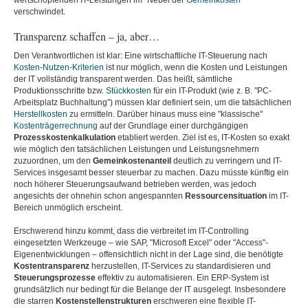
wertschöpfenden IT-Leistungen im "Nebel der
Gemeinkosten
"
verschwindet.
Transparenz schaffen – ja, aber…
Den Verantwortlichen ist klar: Eine wirtschaftliche IT-Steuerung nach
Kosten-Nutzen-Kriterien
ist nur möglich, wenn die Kosten und Leistungen
der IT vollständig transparent werden. Das heißt, sämtliche
Produktionsschritte bzw.
Stückkosten
für ein IT-Produkt (wie z. B. "PC-
Arbeitsplatz Buchhaltung") müssen klar definiert sein, um die tatsächlichen
Herstellkosten
zu ermitteln. Darüber hinaus muss eine "klassische"
Kostenträgerrechnung
auf der Grundlage einer durchgängigen
Prozesskostenkalkulation
etabliert werden. Ziel ist es, IT-Kosten so exakt
wie möglich den tatsächlichen Leistungen und Leistungsnehmern
zuzuordnen, um den
Gemeinkostenanteil
deutlich zu verringern und IT-
Services insgesamt besser steuerbar zu machen. Dazu müsste künftig ein
noch höherer Steuerungsaufwand betrieben werden, was jedoch
angesichts der ohnehin schon angespannten
Ressourcensituation
im IT-
Bereich unmöglich erscheint.
Erschwerend hinzu kommt, dass die verbreitet im IT-Controlling
eingesetzten Werkzeuge – wie SAP, "Microsoft Excel" oder "Access"-
Eigenentwicklungen – offensichtlich nicht in der Lage sind, die benötigte
Kostentransparenz
herzustellen, IT-Services zu standardisieren und
Steuerungsprozesse
effektiv zu automatisieren. Ein ERP-System ist
grundsätzlich nur bedingt für die Belange der IT ausgelegt. Insbesondere
die starren
Kostenstellenstrukturen
erschweren eine flexible IT-