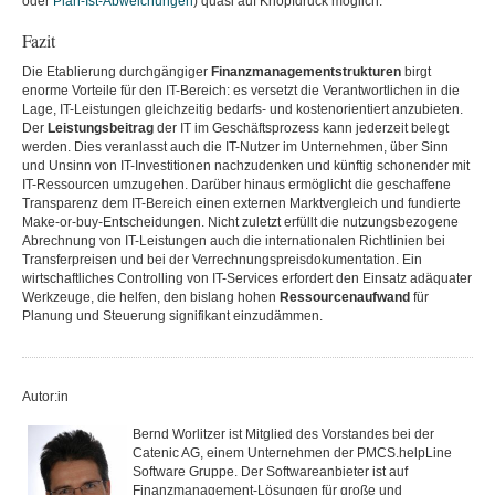
oder
Plan-Ist-Abweichungen
) quasi auf Knopfdruck möglich.
Fazit
Die Etablierung durchgängiger
Finanzmanagementstrukturen
birgt
enorme Vorteile für den IT-Bereich: es versetzt die Verantwortlichen in die
Lage, IT-Leistungen gleichzeitig bedarfs- und kostenorientiert anzubieten.
Der
Leistungsbeitrag
der IT im Geschäftsprozess kann jederzeit belegt
werden. Dies veranlasst auch die IT-Nutzer im Unternehmen, über Sinn
und Unsinn von IT-Investitionen nachzudenken und künftig schonender mit
IT-Ressourcen umzugehen. Darüber hinaus ermöglicht die geschaffene
Transparenz dem IT-Bereich einen externen Marktvergleich und fundierte
Make-or-buy-Entscheidungen. Nicht zuletzt erfüllt die nutzungsbezogene
Abrechnung von IT-Leistungen auch die internationalen Richtlinien bei
Transferpreisen und bei der Verrechnungspreisdokumentation. Ein
wirtschaftliches Controlling von IT-Services erfordert den Einsatz adäquater
Werkzeuge, die helfen, den bislang hohen
Ressourcenaufwand
für
Planung und Steuerung signifikant einzudämmen.
Autor:in
Bernd Worlitzer ist Mitglied des Vorstandes bei der
Catenic AG, einem Unternehmen der PMCS.helpLine
Software Gruppe. Der Softwareanbieter ist auf
Finanzmanagement-Lösungen für große und