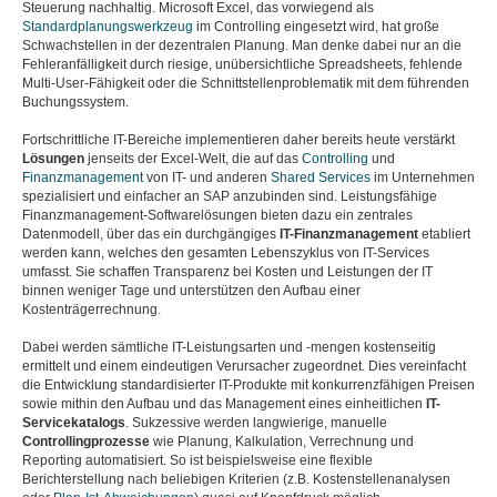
Steuerung nachhaltig. Microsoft Excel, das vorwiegend als
Standardplanungswerkzeug
im Controlling eingesetzt wird, hat große
Schwachstellen in der dezentralen Planung. Man denke dabei nur an die
Fehleranfälligkeit durch riesige, unübersichtliche Spreadsheets, fehlende
Multi-User-Fähigkeit oder die Schnittstellenproblematik mit dem führenden
Buchungssystem.
Fortschrittliche IT-Bereiche implementieren daher bereits heute verstärkt
Lösungen
jenseits der Excel-Welt, die auf das
Controlling
und
Finanzmanagement
von IT- und anderen
Shared Services
im Unternehmen
spezialisiert und einfacher an SAP anzubinden sind. Leistungsfähige
Finanzmanagement-Softwarelösungen bieten dazu ein zentrales
Datenmodell, über das ein durchgängiges
IT-Finanzmanagement
etabliert
werden kann, welches den gesamten Lebenszyklus von IT-Services
umfasst. Sie schaffen Transparenz bei Kosten und Leistungen der IT
binnen weniger Tage und unterstützen den Aufbau einer
Kostenträgerrechnung.
Dabei werden sämtliche IT-Leistungsarten und -mengen kostenseitig
ermittelt und einem eindeutigen Verursacher zugeordnet. Dies vereinfacht
die Entwicklung standardisierter IT-Produkte mit konkurrenzfähigen Preisen
sowie mithin den Aufbau und das Management eines einheitlichen
IT-
Servicekatalogs
. Sukzessive werden langwierige, manuelle
Controllingprozesse
wie Planung, Kalkulation, Verrechnung und
Reporting automatisiert. So ist beispielsweise eine flexible
Berichterstellung nach beliebigen Kriterien (z.B. Kostenstellenanalysen