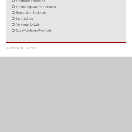
Controller-Stellen.de
Rechnungswesen-Portal.de
Buchhalter-Stellen.de
Lohn1x1.de
Vermieter1x1.de
Excel-Vorlagen-Markt.de
© reimus.NET GmbH