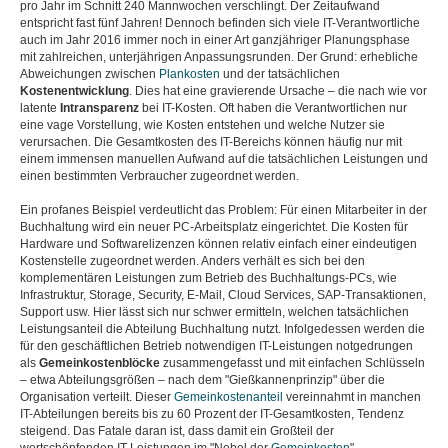
pro Jahr im Schnitt 240 Mannwochen verschlingt. Der Zeitaufwand
entspricht fast fünf Jahren! Dennoch befinden sich viele IT-Verantwortliche
auch im Jahr 2016 immer noch in einer Art ganzjähriger Planungsphase
mit zahlreichen, unterjährigen Anpassungsrunden. Der Grund: erhebliche
Abweichungen zwischen
Plankosten
und der tatsächlichen
Kostenentwicklung
. Dies hat eine gravierende Ursache – die nach wie vor
latente
Intransparenz
bei IT-Kosten. Oft haben die Verantwortlichen nur
eine vage Vorstellung, wie Kosten entstehen und welche Nutzer sie
verursachen. Die Gesamtkosten des IT-Bereichs können häufig nur mit
einem immensen manuellen Aufwand auf die tatsächlichen Leistungen und
einen bestimmten Verbraucher zugeordnet werden.
Ein profanes Beispiel verdeutlicht das Problem: Für einen Mitarbeiter in der
Buchhaltung wird ein neuer PC-Arbeitsplatz eingerichtet. Die Kosten für
Hardware und Softwarelizenzen können relativ einfach einer eindeutigen
Kostenstelle zugeordnet werden. Anders verhält es sich bei den
komplementären Leistungen zum Betrieb des Buchhaltungs-PCs, wie
Infrastruktur, Storage, Security, E-Mail, Cloud Services, SAP-Transaktionen,
Support usw. Hier lässt sich nur schwer ermitteln, welchen tatsächlichen
Leistungsanteil die Abteilung Buchhaltung nutzt. Infolgedessen werden die
für den geschäftlichen Betrieb notwendigen IT-Leistungen notgedrungen
als
Gemeinkostenblöcke
zusammengefasst und mit einfachen Schlüsseln
– etwa Abteilungsgrößen – nach dem "Gießkannenprinzip" über die
Organisation verteilt. Dieser
Gemeinkostenanteil
vereinnahmt in manchen
IT-Abteilungen bereits bis zu 60 Prozent der IT-Gesamtkosten, Tendenz
steigend. Das Fatale daran ist, dass damit ein Großteil der