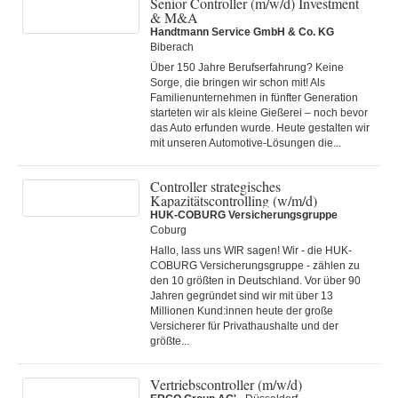
Senior Controller (m/w/d) Investment
& M&A
Handtmann Service GmbH & Co. KG
Biberach
Über 150 Jahre Berufserfahrung? Keine
Sorge, die bringen wir schon mit! Als
Familienunternehmen in fünfter Generation
starteten wir als kleine Gießerei – noch bevor
das Auto erfunden wurde. Heute gestalten wir
mit unseren Automotive-Lösungen die...
Controller strategisches
Kapazitätscontrolling (w/m/d)
HUK-COBURG Versicherungsgruppe
Coburg
Hallo, lass uns WIR sagen! Wir - die HUK-
COBURG Versicherungsgruppe - zählen zu
den 10 größten in Deutschland. Vor über 90
Jahren gegründet sind wir mit über 13
Millionen Kund:innen heute der große
Versicherer für Privathaushalte und der
größte...
Vertriebscontroller (m/w/d)