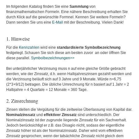
Im folgenden Katalog finden Sie eine
Sammlung
von
finanzmathematischen Formeln. Eine nähere Beschreibung erhalten Sie
durch Klick auf die gewünschte Formnel. Kennen Sie weitere Formeln?
Dann senden Sie uns eine
E-Mail
mit der Beschreibung. Vielen Dank!
1. Hinweise
Für die
Kennzahlen
wird eine
standardisierte Symbolbezeichnung
festgelegt. Schauen Sie sich diese am besten zuvor an oder öffnen Sie
diese parallel.
Symbolbezeichnungen>>
Bei unterjährlicher Verzinsung muss n auf eine gleiche Größe gebracht
werden, wie der Zinssatz, d.h. wenn Halbjahreszinsen gezahlt werden und
die Verzinsung beläuft sich auf 3 Jahre und 9 Monate. Würde n=6,75
(2*3+9/12) betragen. Die übliche Umrechnung für n basiert auf 1 Jahr = 2
Halbjahre = 4 Quartale = 12 Monate = 360 Tage.
2. Zinsrechnung
Zinsen stellen die Vergütung für die zeitweise Überlassung von Kapital dar.
Nominalzinssatz
und
effektiver Zinssatz
sind unterschiedlich. Der
Nominalzinssatz ist der zugrunde liegende Zinssatz für ein Sachverhalt.
Jedoch berücksichtigt er z.B. das Disagio nicht, sodass der eigentliche
Zinssatz höher ist als der Nominalzinssatz. Daher wird vom effektiven
Zinssatz gesprochen, wenn der tatsächliche Zinssatz nicht gleich dem