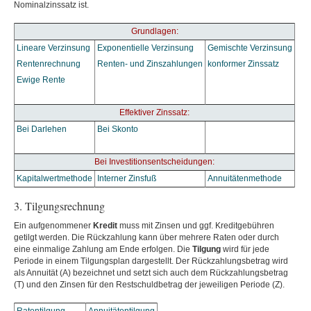
Nominalzinssatz ist.
Grundlagen:
Lineare Verzinsung
Exponentielle Verzinsung
Gemischte Verzinsung
Rentenrechnung
Renten- und Zinszahlungen
konformer Zinssatz
Ewige Rente
Effektiver Zinssatz:
Bei Darlehen
Bei Skonto
Bei Investitionsentscheidungen:
Kapitalwertmethode
Interner Zinsfuß
Annuitätenmethode
3. Tilgungsrechnung
Ein aufgenommener
Kredit
muss mit Zinsen und ggf. Kreditgebühren
getilgt werden. Die Rückzahlung kann über mehrere Raten oder durch
eine einmalige Zahlung am Ende erfolgen. Die
Tilgung
wird für jede
Periode in einem Tilgungsplan dargestellt. Der Rückzahlungsbetrag wird
als Annuität (A) bezeichnet und setzt sich auch dem Rückzahlungsbetrag
(T) und den Zinsen für den Restschuldbetrag der jeweiligen Periode (Z).