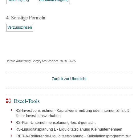
Ratentilgung
Annuitätentilgung
4. Sonstige Formeln
Verzugszinsen
letzte Änderung Sergej Maurer am 10.01.2025
Zurück zur Übersicht
Excel-Tools
RS-Investitionsrechner - Kapitalwertermittlung oder internen Zinsfuß
für ihr Investitionsvorhaben
RS-Plan-Unternehmensplanung-leicht-gemacht
RS-Liquiditätsplanung L - Liquiditätsplanung Kleinunternehmen
!RER-A-Rollierende-Liquiditaetsplanung - Kalkulationsprogramm zur