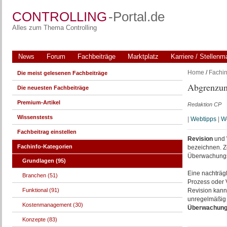
CONTROLLING
-Portal.de
Alles zum Thema Controlling
News
Forum
Fachbeiträge
Marktplatz
Karriere / Stellenm
Home
/
Fachin
Die meist gelesenen Fachbeiträge
Abgrenzung
Die neuesten Fachbeiträge
Premium-Artikel
Redaktion CP
Wissenstests
|
Webtipps
|
We
Fachbeitrag einstellen
Revision
und
Fachinfo-Kategorien
bezeichnen. 
Überwachungso
Grundlagen (95)
Eine nachträg
Branchen (51)
Prozess oder 
Funktional (91)
Revision kann
unregelmäßig 
Kostenmanagement (30)
Überwachung
Konzepte (83)