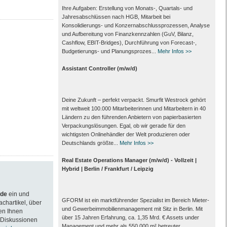
Ihre Aufgaben: Erstellung von Monats‑, Quartals‑ und
Jahresabschlüssen nach HGB, Mitarbeit bei
Konsolidierungs‑ und Konzernabschlussprozessen, Analyse
und Aufbereitung von Finanzkennzahlen (GuV, Bilanz,
Cashflow, EBIT-Bridges), Durchführung von Forecast‑,
Budgetierungs‑ und Planungsprozes...
Mehr Infos >>
Assistant Controller (m/w/d)
Deine Zukunft – perfekt verpackt. Smurfit Westrock gehört
mit weltweit 100.000 Mitarbeiter­innen und Mitarbeitern in 40
Ländern zu den führenden Anbietern von papier­basierten
Verpackungs­lösungen. Egal, ob wir gerade für den
wichtigsten Onlinehändler der Welt produzieren oder
Deutschlands größte...
Mehr Infos >>
Real Estate Operations Manager (m/w/d) - Vollzeit |
Hybrid | Berlin / Frankfurt / Leipzig
.de
ein und
GFORM ist ein marktführender Spezialist im Bereich Mieter-
achartikel, über
und Gewerbeimmobilienmanagement mit Sitz in Berlin. Mit
en Ihnen
über 15 Jahren Erfahrung, ca. 1,35 Mrd. € Assets under
 Diskussionen
Management und mehr als 550.000 m² betreuter