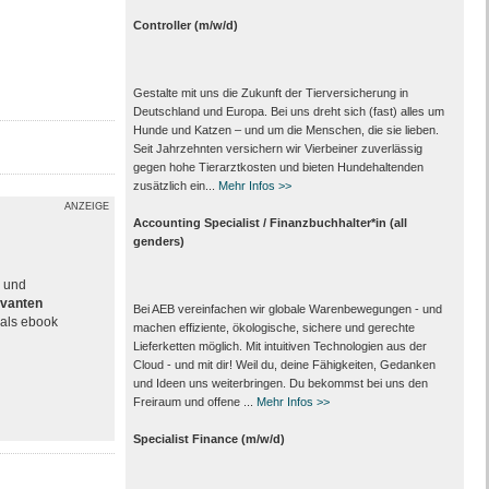
Controller (m/w/d)
Gestalte mit uns die Zukunft der Tierversicherung in
Deutschland und Europa. Bei uns dreht sich (fast) alles um
Hunde und Katzen – und um die Menschen, die sie lieben.
Seit Jahrzehnten versichern wir Vierbeiner zuverlässig
gegen hohe Tierarztkosten und bieten Hundehaltenden
zusätzlich ein...
Mehr Infos >>
ANZEIGE
Accounting Specialist / Finanzbuchhalter*in (all
genders)
e und
evanten
Bei AEB vereinfachen wir globale Warenbewegungen - und
als ebook
machen effiziente, ökologische, sichere und gerechte
Lieferketten möglich. Mit intuitiven Technologien aus der
Cloud - und mit dir! Weil du, deine Fähigkeiten, Gedanken
und Ideen uns weiterbringen. Du bekommst bei uns den
Freiraum und offene ...
Mehr Infos >>
Specialist Finance (m/w/d)