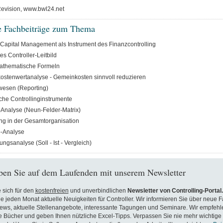
Revision, www.bwl24.net
e Fachbeiträge zum Thema
Capital Management als Instrument des Finanzcontrolling
es Controller-Leitbild
athematische Formeln
stenwertanalyse - Gemeinkosten sinnvoll reduzieren
wesen (Reporting)
sche Controllinginstrumente
o-Analyse (Neun-Felder-Matrix)
ing in der Gesamtorganisation
-Analyse
ngsanalyse (Soll - Ist - Vergleich)
ben Sie auf dem Laufenden mit unserem Newsletter
 sich für den
kostenfreien
und unverbindlichen
Newsletter von Controlling-Portal
ie jeden Monat aktuelle Neuigkeiten für Controller. Wir informieren Sie über neue F
ews, aktuelle Stellenangebote, interessante Tagungen und Seminare. Wir empfehl
Bücher und geben Ihnen nützliche Excel-Tipps. Verpassen Sie nie mehr wichtige