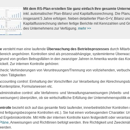
Mit dem RS-Plan erstellen Sie ganz einfach Ihre gesamte Unte
inkl. automatischer Plan-Bilanz und Kapitalflussrechnung. Die Plan
insgesamt 5 Jahre erfolgen. Neben detailierter Plan-G+V, Bilanz un
Kapitalflussrechnung stehen fertige Berichte mit Kennzahlen und Gr
des Unternehmens zur Verfügung.
mehr >>
le
versteht man eine laufende
Überwachung des Betriebsprozesses
durch Mitarbe
n Bereich angehören. Kontrollen sind als prozessabhängige, systeminterne Überw
fgrund von großen Betrugsfällen in den zwanziger Jahren in Amerika wurde das Ko
ickelt. Zur internen Kontrolle gehören:
 check
:
Verhinderungen von Veruntreuungen/Trennung von vollziehenden, verbuc
nden Tätigkeiten
 accounting control: Einhaltung der Vorschriften zur Verarbeitung der Abrechnungsd
 Kontenpläne, Formularwesen etc.
 administrative control: alle Verfahrens- und Verwaltungsanweisungen (Arbeits- und
weisungen) überprüfen, ob sie wirtschaftliche Erfüllung der Unternehmenspolitik 
ntrolle
bezieht sich auf das gesamte Netz laufender, innerbetrieblicher Kontrollen
und fertigungsbezogene Kontrollen etc.). Sie hat einen vorbeugenden Charakter. Un
d Ergebniskontrolle. Mit Hilfe der internen Kontrolle kann festgestellt oder veranla
Pläne
, Anweisungen und Richtlinien befolgt werden. Ihre Richtigkeit und Zweckmä
 werden.