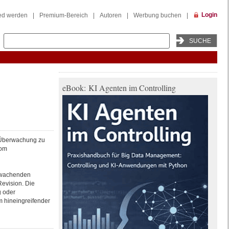
Login
ied werden
|
Premium-Bereich
|
Autoren
|
Werbung buchen
|
eBook: KI Agenten im Controlling
s Überwachung zu
vom
erwachenden
evision. Die
g oder
m hineingreifender