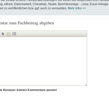
 der Inhalte unserer Fachportale beteiligen! Wir bieten die Möglichkeit Ihre Fachpu
ag, eBook, Diplomarbeit, Checkliste, Studie, Berichtsvorlage ...) bzw. Excel-Vorlage
en zu veröffentlichen bzw. ggf. auch zu vermarkten.
Mehr Infos >>
tar zum Fachbeitrag abgeben
erte Benutzer können Kommentare posten!