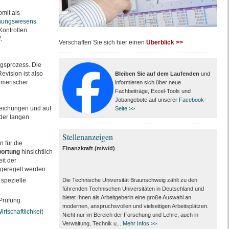
omit als
nungswesens
Kontrollen
.
Verschaffen Sie sich hier einen
Überblick >>
ngsprozess. Die
evision ist also
Bleiben Sie auf dem Laufenden
und
hmerischer
informieren sich über neue
Fachbeiträge, Excel-Tools und
Jobangebote auf unserer
Facebook-
weichungen und auf
Seite >>
der langen
Stellenanzeigen
 für die
Finanzkraft (m/w/d)
ortung
hinsichtlich
it der
 geregelt werden:
spezielle
Die Technische Universität Braunschweig zählt zu den
führenden Technischen Universitäten in Deutschland und
bietet Ihnen als Arbeit­geberin eine große Auswahl an
 Prüfung
modernen, anspruchsvollen und vielseitigen Arbeits­plätzen.
irtschaftlichkeit
Nicht nur im Bereich der Forschung und Lehre, auch in
Verwaltung, Technik u...
Mehr Infos >>