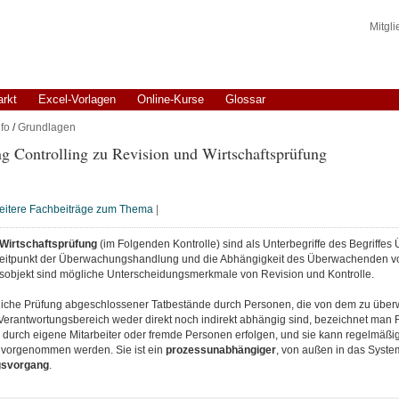
Mitgl
arkt
Excel-Vorlagen
Online-Kurse
Glossar
fo
/
Grundlagen
 Controlling zu Revision und Wirtschaftsprüfung
itere Fachbeiträge zum Thema
|
Wirtschaftsprüfung
(im Folgenden Kontrolle) sind als Unterbegriffe des Begriffe
Zeitpunkt der Überwachungshandlung und die Abhängigkeit des Überwachenden 
bjekt sind mögliche Unterscheidungsmerkmale von Revision und Kontrolle.
liche Prüfung abgeschlossener Tatbestände durch Personen, die von dem zu üb
Verantwortungsbereich weder direkt noch indirekt abhängig sind, bezeichnet man R
 durch eigene Mitarbeiter oder fremde Personen erfolgen, und sie kann regelmäßi
vorgenommen werden. Sie ist ein
prozessunabhängiger
, von außen in das Syste
svorgang
.