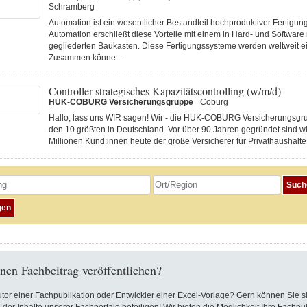
Schramberg
Automation ist ein wesentlicher Bestandteil hochproduktiver Fertigu
Automation erschließt diese Vorteile mit einem in Hard- und Software
gegliederten Baukasten. Diese Fertigungs­systeme werden weltweit ei
Zusammen könne...
Controller strategisches Kapazitätscontrolling (w/m/d)
HUK-COBURG Versicherungsgruppe
Coburg
Hallo, lass uns WIR sagen! Wir - die HUK-COBURG Versicherungsgru
den 10 größten in Deutschland. Vor über 90 Jahren gegründet sind wi
Millionen Kund:innen heute der große Versicherer für Privathaushalte 
nen Fachbeitrag veröffentlichen?
utor einer Fachpublikation oder Entwickler einer Excel-Vorlage? Gern können Sie s