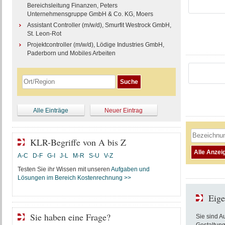
Bereichsleitung Finanzen, Peters
Unternehmensgruppe GmbH & Co. KG, Moers
Assistant Controller (m/w/d), Smurfit Westrock GmbH,
St. Leon-Rot
Projektcontroller (m/w/d), Lödige Industries GmbH,
Paderborn und Mobiles Arbeiten
Alle Einträge
Neuer Eintrag
KLR-Begriffe von A bis Z
A-C
D-F
G-I
J-L
M-R
S-U
V-Z
Testen Sie ihr Wissen mit unseren
Aufgaben und
Lösungen im Bereich Kostenrechnung >>
Eige
Sie haben eine Frage?
Sie sind A