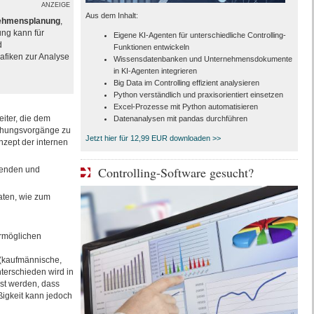
ANZEIGE
Aus dem Inhalt:
rnehmensplanung
,
ung kann für
Eigene KI-Agenten für unterschiedliche Controlling-
d
Funktionen entwickeln
afiken zur Analyse
Wissensdatenbanken und Unternehmensdokumente
in KI-Agenten integrieren
Big Data im Controlling effizient analysieren
Python verständlich und praxisorientiert einsetzen
Excel-Prozesse mit Python automatisieren
iter, die dem
Datenanalysen mit pandas durchführen
achungsvorgänge zu
Jetzt hier für 12,99 EUR downloaden >>
nzept der internen
Controlling-Software gesucht?
henden und
aten, wie zum
ermöglichen
 (kaufmännische,
terschieden wird in
sst werden, dass
ßigkeit kann jedoch