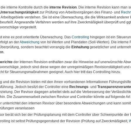
 die interne Kontrolle durch die
interne Revision
. Die interne Revision kann man s
Untersuchungstätigkeit
zur Prüfung von Arbeitsvorgängen des Finanz- und
Rech
Arbeitsgebiete verstehen. Sie ist eine Überwachung, die die Wirksamkeit anderer 
beurteilt. Angewandte Verfahren werden auf ihre Zweckmäßigkeit überprüft und ggf
vorschläge vorgestellt.
st eine ex post orientierte Überwachung. Das
Controlling
hingegen ist ein Steueru
rfolgt an der
Abweichung
von Ist-Werten und Plandaten (Soll-Werten). Die interne R
Überprüfung, sondern beachtet vorrangig die
Einhaltung
gesetzlicher und unterne
en
.
erichte
der Internen Revision enthalten zwar die Hinweise auf unerwünschte Ab
vorschläge, jedoch sind diese wegen der unregelmäßigen Revisionstätigkeit und 
t für Steuerungsmaßnahmen geeignet. Auch hier tritt das Controlling hinzu.
g und die Revision bieten mit den ihnen vorhandenen Informationen Führungshilfen
ührung. Jedoch besitzt der Controller eine
Rechnungs
- und
Transparenzverantw
zielung. Der Revisor dagegen arbeitet stets auf die Verbesserung der Verlässlichke
 hin. Die Zusammenarbeit zwischen Revisor und Controller könnte auf folgende Art
er unterrichtet den internen Revisor über besondere Abweichungen und kann somit 
rüfungen veranlassen
sor berät sich bei der Prüfungsplanung mit dem Controller über Schwerpunkte der
rolling ist selbst Prüfungsgegenstand der Revision (Prüfung auf Zweckmäßigkeit,
W