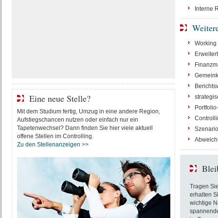
Interne 
Weiter
Working 
Erweitert
Finanzm
Gemeinko
Berichts
Eine neue Stelle?
strategi
Portfoli
Mit dem Studium fertig, Umzug in eine andere Region,
Controll
Aufstiegschancen nutzen oder einfach nur ein
Tapetenwechsel? Dann finden Sie hier viele aktuell
Szenario
offene Stellen im Controlling.
Abweichu
Zu den Stellenanzeigen >>
Blei
Tragen Sie
erhalten S
wichtige N
spannende 