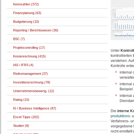
Kennzahlen (372)
Finanzplanung (63)
Budgetierung (10)
Reporting / Berichtswesen (36)
BSC (7)
Projektcontrolling (17)
Unter
Kontrol
kontrollierte
Kostenrechnung (415)
verstehen. Au
IAS / IFRS (4)
Kontrolle entw
internal
Risikomanagement (37)
verwalte
Investitionsrechnung (78)
internal
Beispiel
Unternehmensbewertg. (12)
internal
Rating (10)
Dienstan
KI / Business Intelligence (87)
Die
interne Ko
produktions
- 
Excel-Tipps (202)
Verfahrens- un
Studien (8)
vorgegebene
nicht ermittelt