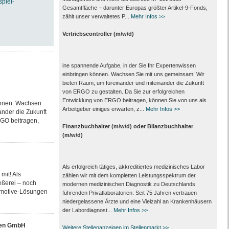
spiel-
Gesamtfläche – darunter Europas größter Artikel-9-Fonds,
zählt unser verwaltetes P...
Mehr Infos >>
Vertriebscontroller (m/w/d)
ine spannende Aufgabe, in der Sie Ihr Expertenwissen
einbringen können. Wachsen Sie mit uns gemeinsam! Wir
bieten Raum, um füreinander und miteinander die Zukunft
von ERGO zu gestalten. Da Sie zur erfolgreichen
Entwicklung von ERGO beitragen, können Sie von uns als
önnen. Wachsen
Arbeitgeber einiges erwarten, z...
Mehr Infos >>
nder die Zukunft
RGO beitragen,
Finanzbuchhalter (m/w/d) oder Bilanzbuchhalter
(m/w/d)
Als erfolgreich tätiges, akkreditiertes medizinisches Labor
mit! Als
zählen wir mit dem kompletten Leistungs­spektrum der
eßerei – noch
modernen medizinischen Diagnostik zu Deutschlands
tomotive-Lösungen
führenden Privat­laboratorien. Seit 75 Jahren vertrauen
nieder­gelassene Ärzte und eine Vielzahl an Kranken­häusern
der Labor­diagnost...
Mehr Infos >>
nen GmbH
Weitere Stellenanzeigen im Stellenmarkt >>