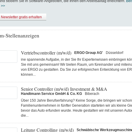
nd stöbern Sie in Software-Angeboten, die Ihnen den Arbeitsalltag erleichtern.
Bei
 >>
t Newsletter gratis erhalten
m-Stellenanzeigen
Vertriebscontroller (m/w/d)
ERGO Group AG'
Düsseldorf
ine spannende Aufgabe, in der Sie Ihr Expertenwissen einbringen k
Sie mit uns gemeinsam! Wir bieten Raum, um füreinander und miteina
von ERGO zu gestalten. Da Sie zur erfolgreichen Entwicklung von E
können...
Senior Controller (m/w/d) Investment & M&A
Handtmann Service GmbH & Co. KG
Biberach
Über 150 Jahre Berufserfahrung? Keine Sorge, die bringen wir schon 
Familienunternehmen in fünfter Generation starteten wir als kleine Gi
bevor das Auto erfunden wurde. Heute gestalten wir mit unseren Au
die...
Leitung Controlling (m/w/d)
Schwäbische Werkzeugmaschi