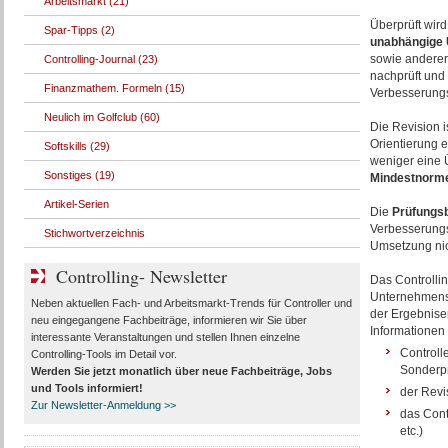
Arbeitsmarkt (21)
Überprüft wird
Spar-Tipps (2)
unabhängige 
sowie anderer 
Controlling-Journal (23)
nachprüft und 
Finanzmathem. Formeln (15)
Verbesserungs
Neulich im Golfclub (60)
Die Revision i
Orientierung e
Softskills (29)
weniger eine 
Sonstiges (19)
Mindestnorm
Artikel-Serien
Die
Prüfungsb
Verbesserungs
Stichwortverzeichnis
Umsetzung nich
Controlling- Newsletter
Das Controllin
Unternehmensf
Neben aktuellen Fach- und Arbeitsmarkt-Trends für Controller und
der Ergebniser
neu eingegangene Fachbeiträge, informieren wir Sie über
Informationen
interessante Veranstaltungen und stellen Ihnen einzelne
Controll
Controlling-Tools im Detail vor.
Sonderp
Werden Sie jetzt monatlich über
neue Fachbeiträge, Jobs
und Tools
informiert!
der Revi
Zur Newsletter-Anmeldung >>
das Cont
etc.)