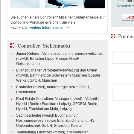
im Forum u
Newsletter
Sie suchen einen Controller? Mit einer Stellenanzeige auf
Jetz
Controlling-Portal.de erreichen Sie viele
Fachkräfte.
weitere Informationen >>
Premiu
Controller- Stellenmarkt
Junior Referent Vertriebscontrolling Energiewirtschaft
(m/w/d), Emscher Lippe Energie GmbH,
Gelsenkirchen
Bilanzbuchalter Vermögensverwaltung und Orden
(m/w/d), Barmherzige Schwestern München Soziale
Werke gGmbH, München
Controller (m/w/d), naturenergie netze GmbH,
Rheinfelden
Real Estate Operations Manager (m/w/d) - Vollzeit |
Hybrid | Berlin / Frankfurt / Leipzig, GFORM, Berlin,
Hybrid, Frankfurt am Main, Leipzig
Sachbearbeiter (w/m/d) Buchhaltung /
Rechnungswesen sowie Bilanzbuchhaltung, HS
Umformtechnik GmbH, Grünsfeld-Paimar
Teamleitung Finanzen (m/w/d), Stellvertreter