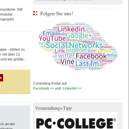
ngssysteme. SW
Folgen Sie uns!
 modular
ngesetzt.
ppe - zählen zu
r mit über 13
und der größte...
Controlling-Portal auf:
Facebook >>
und
Linkedin >>
Veranstaltungs-Tipp
ich an der