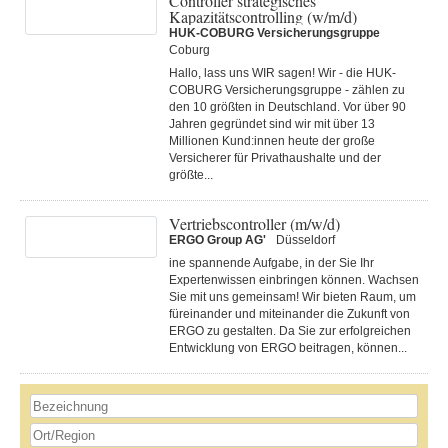
Controller strategisches
Kapazitätscontrolling (w/m/d)
HUK-COBURG Versicherungsgruppe
Coburg
Hallo, lass uns WIR sagen! Wir - die HUK-
COBURG Versicherungsgruppe - zählen zu
den 10 größten in Deutschland. Vor über 90
Jahren gegründet sind wir mit über 13
Millionen Kund:innen heute der große
Versicherer für Privathaushalte und der
größte...
Vertriebscontroller (m/w/d)
ERGO Group AG'
Düsseldorf
ine spannende Aufgabe, in der Sie Ihr
Expertenwissen einbringen können. Wachsen
Sie mit uns gemeinsam! Wir bieten Raum, um
füreinander und miteinander die Zukunft von
ERGO zu gestalten. Da Sie zur erfolgreichen
Entwicklung von ERGO beitragen, können...