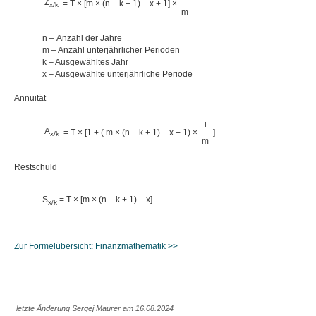
Z
= T × [m × (n – k + 1) – x + 1] ×
x/k
m
n – Anzahl der Jahre
m – Anzahl unterjährlicher Perioden
k – Ausgewähltes Jahr
x – Ausgewählte unterjährliche Periode
Annuität
i
A
= T × [1 + ( m × (n – k + 1) – x + 1) ×
]
x/k
m
Restschuld
S
= T × [m × (n – k + 1) – x]
x/k
Zur Formelübersicht: Finanzmathematik >>
letzte Änderung Sergej Maurer am 16.08.2024