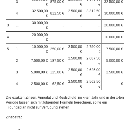
3
875,00 €
32.500,00 €
€
€
€
32.500,00
2.500,00
3.312,50
4
812,50 €
30.000,00 €
€
€
€
30.000,00
3
...
...
...
...
20.000,00 €
€
20.000,00
4
...
...
...
...
10.000,00 €
€
10.000,00
2.500,00
2.750,00
5
1
250,00 €
7.500,00 €
€
€
€
2.500,00
2.687,50
2
7.500,00 €
187,50 €
5.000,00 €
€
€
2.500,00
2.625,00
3
5.000,00 €
125,00 €
2.500,00 €
€
€
2.500,00
2.562,50
4
2.500,00 €
62,50 €
– €
€
€
Die exakten Zinsen, Annuität und Restschuld im k-ten Jahr und in der x-ten
Periode lassen sich mit folgenden Formeln berechnen, sollte ein
Tilgungsplan nicht zur Verfügung stehen.
Zinsbetrag
i