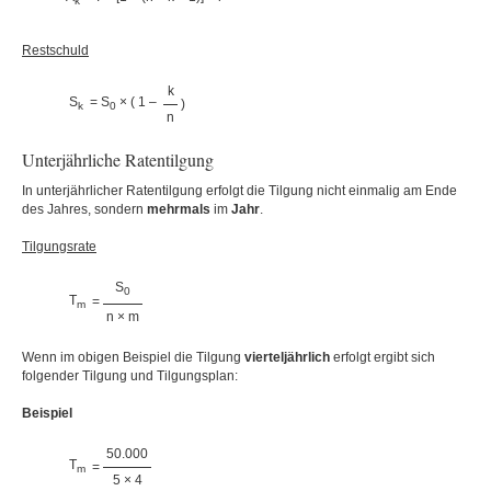
k
Restschuld
k
S
= S
× ( 1 –
)
k
0
n
Unterjährliche Ratentilgung
In unterjährlicher Ratentilgung erfolgt die Tilgung nicht einmalig am Ende
des Jahres, sondern
mehrmals
im
Jahr
.
Tilgungsrate
S
0
T
=
m
n × m
Wenn im obigen Beispiel die Tilgung
vierteljährlich
erfolgt ergibt sich
folgender Tilgung und Tilgungsplan:
Beispiel
50.000
T
=
m
5 × 4