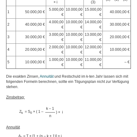
× i
(3)
5.000,00
10.000,00
15.000,00
1
50.000,00 €
40.000,00 €
€
€
€
4.000,00
10.000,00
14.000,00
2
40.000,00 €
30.000,00 €
€
€
€
3.000,00
10.000,00
13.000,00
3
30.000,00 €
20.000,00 €
€
€
€
2.000,00
10.000,00
12.000,00
4
20.000,00 €
10.000,00 €
€
€
€
1.000,00
10.000,00
11.000,00
5
10.000,00 €
– €
€
€
€
Die exakten Zinsen,
Annuität
und Restschuld im k-ten Jahr lassen sich mit
folgenden Formeln berechnen, sollte ein Tilgungsplan nicht zur Verfügung
stehen.
Zinsbetrag:
k – 1
Z
= S
× ( 1 –
) ×
i
k
0
n
Annuität
A
= T × [1 + (n – k + 1)] × i