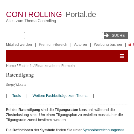
CONTROLLING
-Portal.de
Alles zum Thema Controlling
Mitglied werden
|
Premium-Bereich
|
Autoren
|
Werbung buchen
|
Home
/
Fachinfo
/
Finanzmathem. Formeln
Ratentilgung
Sergej Maurer
|
Tools
|
Weitere Fachbeiträge zum Thema
|
Bei der
Ratentilgung
sind die
Tilgungsraten
konstant, während die
Zinsbelastung sinkt. Um einen Tilgungsplan zu erstellen muss daher die
Tilgungsrate zuerst bestimmt werden.
Die
Definitionen
der
Symbole
finden Sie unter
Symbolbezeichnungen>>
.