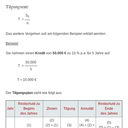
Tilgungsrate
S
0
T
=
n
Das weitere Vorgehen soll am folgenden Beispiel erklärt werden.
Beispiel
Sie nehmen einen
Kredit
von
50.000 €
zu 10 % p.a. für 5 Jahre auf.
50.000
T
=
5
T = 10.000 €
Der
Tilgungsplan
sieht wie folgt aus:
Restschuld zu
Restschuld zu
Jahr
Beginn
Zinsen
Tilgung
Annuität
Ende
des Jahres
des Jahres
(2)
(4)
(5)
(1)
(2) = (1)
(3)
(4) = (2) +
(5) = (1) – (3)