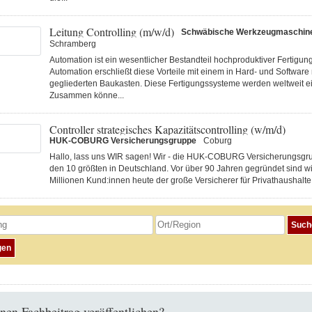
Leitung Controlling (m/w/d)
Schwäbische Werkzeugmaschi
Schramberg
Automation ist ein wesentlicher Bestandteil hochproduktiver Fertigu
Automation erschließt diese Vorteile mit einem in Hard- und Software
gegliederten Baukasten. Diese Fertigungs­systeme werden weltweit ei
Zusammen könne...
Controller strategisches Kapazitätscontrolling (w/m/d)
HUK-COBURG Versicherungsgruppe
Coburg
Hallo, lass uns WIR sagen! Wir - die HUK-COBURG Versicherungsgru
den 10 größten in Deutschland. Vor über 90 Jahren gegründet sind wi
Millionen Kund:innen heute der große Versicherer für Privathaushalte 
nen Fachbeitrag veröffentlichen?