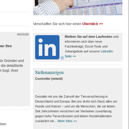
Verschaffen Sie sich hier einen
Überblick >>
ANZEIGE
Bleiben Sie auf dem Laufenden
und
informieren sich über neue
ber ihre
Fachbeiträge, Excel-Tools und
Jobangebote auf unserer
LinkedIn-
Seite >>
 für Gründer und
ie detaillierte
 bzgl. ihrer
Stellenanzeigen
Controller (m/w/d)
Gestalte mit uns die Zukunft der Tierversicherung in
Deutschland und Europa. Bei uns dreht sich (fast) alles um
Hunde und Katzen – und um die Menschen, die sie lieben.
Seit Jahrzehnten versichern wir Vierbeiner zuverlässig
gegen hohe Tierarztkosten und bieten Hundehaltenden
zusätzlich ein...
Mehr Infos >>
haben