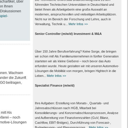
achartikel, über
führenden Technischen Universitäten in Deutschland und
en Ihnen
bietet Ihnen als Arbeit­geberin eine große Auswahl an
 Diskussionen
modernen, anspruchsvollen und vielseitigen Arbeits­plätzen.
spiel-
Nicht nur im Bereich der Forschung und Lehre, auch in
Verwaltung, Technik u...
Mehr Infos >>
Senior Controller (m/w/d) Investment & M&A
Über 150 Jahre Berufserfahrung? Keine Sorge, die bringen
wir schon mit! Als Familienunternehmen in fünfter Generation
starteten wir als kleine Gießerei – noch bevor das Auto
erfunden wurde. Heute gestalten wir mit unseren Automotive-
Lösungen die Mobilität von morgen, bringen Hightech in die
önnen. Wachsen
Leben...
Mehr Infos >>
nder die Zukunft
RGO beitragen,
Specialist Finance (m/w/d)
Ihre Aufgaben: Erstellung von Monats‑, Quartals‑ und
Jahresabschlüssen nach HGB, Mitarbeit bei
mit! Als
Konsolidierungs‑ und Konzernabschlussprozessen, Analyse
eßerei – noch
und Aufbereitung von Finanzkennzahlen (GuV, Bilanz,
tomotive-Lösungen
Cashflow, EBIT-Bridges), Durchführung von Forecast‑,
Budgetierungs‑ und Planungsprozes...
Mehr Infos >>