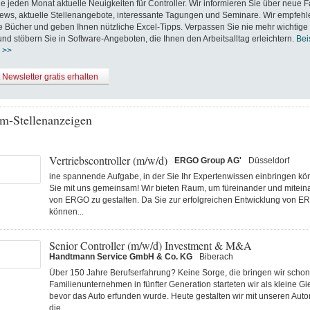
ie jeden Monat aktuelle Neuigkeiten für Controller. Wir informieren Sie über neue F
ews, aktuelle Stellenangebote, interessante Tagungen und Seminare. Wir empfehl
Bücher und geben Ihnen nützliche Excel-Tipps. Verpassen Sie nie mehr wichtige
nd stöbern Sie in Software-Angeboten, die Ihnen den Arbeitsalltag erleichtern.
Bei
 >>
t Newsletter gratis erhalten
m-Stellenanzeigen
Vertriebscontroller (m/w/d)
ERGO Group AG'
Düsseldorf
ine spannende Aufgabe, in der Sie Ihr Expertenwissen einbringen k
Sie mit uns gemeinsam! Wir bieten Raum, um füreinander und miteina
von ERGO zu gestalten. Da Sie zur erfolgreichen Entwicklung von E
können...
Senior Controller (m/w/d) Investment & M&A
Handtmann Service GmbH & Co. KG
Biberach
Über 150 Jahre Berufserfahrung? Keine Sorge, die bringen wir schon 
Familienunternehmen in fünfter Generation starteten wir als kleine Gi
bevor das Auto erfunden wurde. Heute gestalten wir mit unseren Au
die...