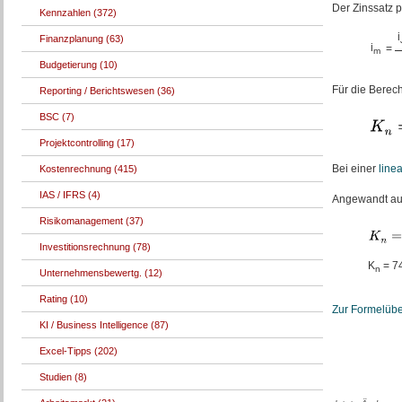
Der Zinssatz p
Kennzahlen (372)
i
Finanzplanung (63)
i
=
m
Budgetierung (10)
Für die Bere
Reporting / Berichtswesen (36)
BSC (7)
Projektcontrolling (17)
Bei einer
line
Kostenrechnung (415)
IAS / IFRS (4)
Angewandt auf
Risikomanagement (37)
Investitionsrechnung (78)
K
= 7
n
Unternehmensbewertg. (12)
Rating (10)
Zur Formelübe
KI / Business Intelligence (87)
Excel-Tipps (202)
Studien (8)