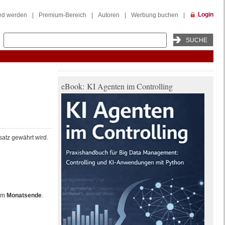
Login
ied werden
|
Premium-Bereich
|
Autoren
|
Werbung buchen
|
eBook: KI Agenten im Controlling
satz gewährt wird.
zum
Monatsende
.