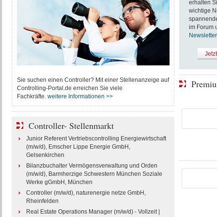
erhalten S
wichtige N
spannende 
im Forum u
Newsletter
Jetz
Sie suchen einen Controller? Mit einer Stellenanzeige auf
Premiu
Controlling-Portal.de erreichen Sie viele
Fachkräfte.
weitere Informationen >>
Controller- Stellenmarkt
Junior Referent Vertriebscontrolling Energiewirtschaft
(m/w/d), Emscher Lippe Energie GmbH,
Gelsenkirchen
Bilanzbuchalter Vermögensverwaltung und Orden
(m/w/d), Barmherzige Schwestern München Soziale
Werke gGmbH, München
Controller (m/w/d), naturenergie netze GmbH,
Rheinfelden
Real Estate Operations Manager (m/w/d) - Vollzeit |