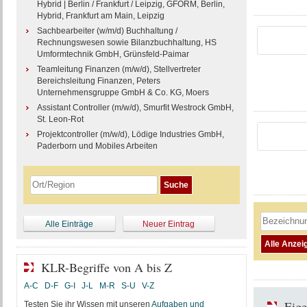
Hybrid | Berlin / Frankfurt / Leipzig, GFORM, Berlin,
Hybrid, Frankfurt am Main, Leipzig
Sachbearbeiter (w/m/d) Buchhaltung /
Rechnungswesen sowie Bilanzbuchhaltung, HS
Umformtechnik GmbH, Grünsfeld-Paimar
Teamleitung Finanzen (m/w/d), Stellvertreter
Bereichsleitung Finanzen, Peters
Unternehmensgruppe GmbH & Co. KG, Moers
Assistant Controller (m/w/d), Smurfit Westrock GmbH,
St. Leon-Rot
Projektcontroller (m/w/d), Lödige Industries GmbH,
Paderborn und Mobiles Arbeiten
Alle Einträge
Neuer Eintrag
KLR-Begriffe von A bis Z
A-C
D-F
G-I
J-L
M-R
S-U
V-Z
Eige
Testen Sie ihr Wissen mit unseren
Aufgaben und