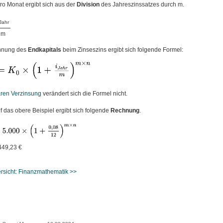
ro Monat ergibt sich aus der
Division
des Jahreszinssatzes durch m.
Jahr
m
chnung des
Endkapitals
beim Zinseszins ergibt sich folgende Formel:
aren Verzinsung
verändert sich die Formel nicht.
 das obere Beispiel ergibt sich folgende
Rechnung
.
449,23 €
rsicht: Finanzmathematik >>