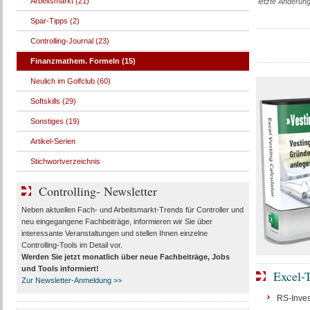
Arbeitsmarkt (21)
letzte Änderun
Spar-Tipps (2)
Controlling-Journal (23)
Finanzmathem. Formeln (15)
Neulich im Golfclub (60)
Softskills (29)
Sonstiges (19)
Artikel-Serien
Stichwortverzeichnis
Controlling- Newsletter
Neben aktuellen Fach- und Arbeitsmarkt-Trends für Controller und
neu eingegangene Fachbeiträge, informieren wir Sie über
interessante Veranstaltungen und stellen Ihnen einzelne
Controlling-Tools im Detail vor.
Werden Sie jetzt monatlich über
neue Fachbeiträge, Jobs
und Tools
informiert!
Excel-T
Zur Newsletter-Anmeldung >>
RS-Invest