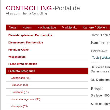
CONTROLLING
-Portal.de
Alles zum Thema Controlling
News
Forum
Fachbeiträge
Marktplatz
Karriere / Stellenm
Home
/
Fachin
Die meist gelesenen Fachbeiträge
Konformer
Die neuesten Fachbeiträge
Premium-Artikel
Sergej Maurer
Wissenstests
|
Tools
|
Weite
Fachbeitrag einstellen
Bei vielen
Fin
Fachinfo-Kategorien
Daher muss e
Grundlagen (95)
Die
Definitio
Branchen (51)
Beispiel:
Funktional (91)
Sie legen 5000
Kostenmanagement (30)
Somit haben 
Konzepte (83)