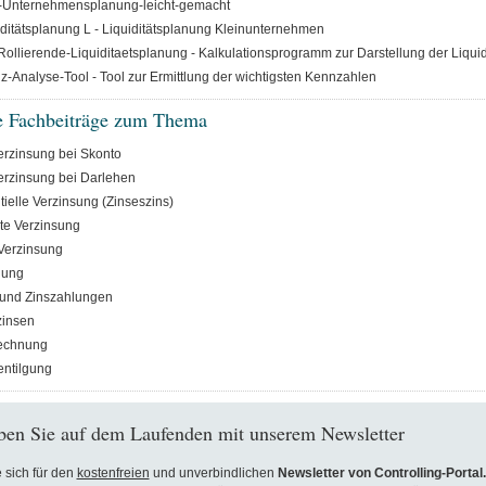
-Unternehmensplanung-leicht-gemacht
ditätsplanung L - Liquiditätsplanung Kleinunternehmen
ollierende-Liquiditaetsplanung - Kalkulationsprogramm zur Darstellung der Liquid
z-Analyse-Tool - Tool zur Ermittlung der wichtigsten Kennzahlen
e Fachbeiträge zum Thema
verzinsung bei Skonto
verzinsung bei Darlehen
ielle Verzinsung (Zinseszins)
te Verzinsung
Verzinsung
gung
 und Zinszahlungen
zinsen
echnung
entilgung
ben Sie auf dem Laufenden mit unserem Newsletter
 sich für den
kostenfreien
und unverbindlichen
Newsletter von Controlling-Portal