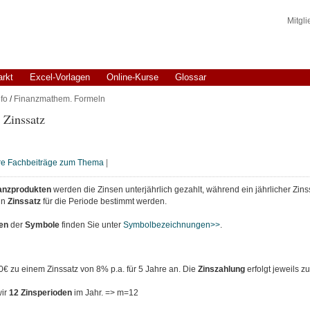
Mitgl
arkt
Excel-Vorlagen
Online-Kurse
Glossar
fo
/
Finanzmathem. Formeln
 Zinssatz
re Fachbeiträge zum Thema
|
anzprodukten
werden die Zinsen unterjährlich gezahlt, während ein jährlicher Zins
in
Zinssatz
für die Periode bestimmt werden.
nen
der
Symbole
finden Sie unter
Symbolbezeichnungen>>
.
€ zu einem Zinssatz von 8% p.a. für 5 Jahre an. Die
Zinszahlung
erfolgt jeweils 
wir
12 Zinsperioden
im Jahr. => m=12