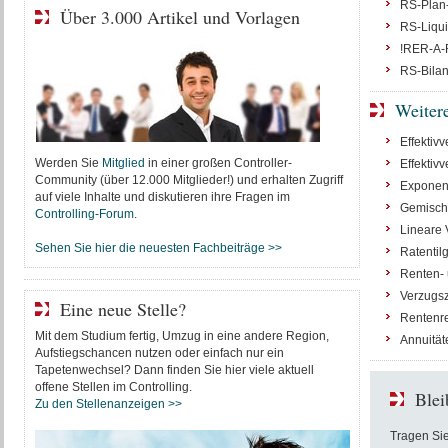
RS-Plan
Über 3.000 Artikel und Vorlagen
RS-Liqui
!RER-A-R
RS-Bilan
Weiter
Effektiv
Werden Sie
Mitglied
in einer großen Controller-
Effektiv
Community (über 12.000 Mitglieder!) und erhalten Zugriff
Exponent
auf viele Inhalte und diskutieren ihre Fragen im
Gemisch
Controlling-Forum
.
Lineare 
Sehen Sie hier die neuesten Fachbeiträge >>
Ratentil
Renten-
Verzugs
Eine neue Stelle?
Rentenr
Mit dem Studium fertig, Umzug in eine andere Region,
Annuität
Aufstiegschancen nutzen oder einfach nur ein
Tapetenwechsel? Dann finden Sie hier viele aktuell
offene Stellen im Controlling.
Blei
Zu den Stellenanzeigen >>
Tragen Sie