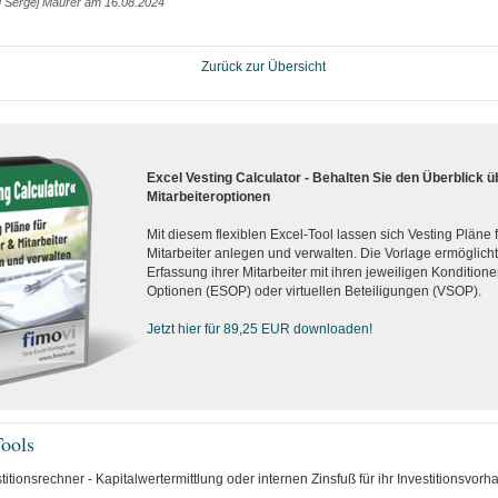
g Sergej Maurer am 16.08.2024
Zurück zur Übersicht
Excel Vesting Calculator - Behalten Sie den Überblick ü
Mitarbeiteroptionen
Mit diesem flexiblen Excel-Tool lassen sich Vesting Pläne
Mitarbeiter anlegen und verwalten. Die Vorlage ermöglicht d
Erfassung ihrer Mitarbeiter mit ihren jeweiligen Konditionen
Optionen (ESOP) oder virtuellen Beteiligungen (VSOP).
Jetzt hier für 89,25 EUR downloaden!
ools
itionsrechner - Kapitalwertermittlung oder internen Zinsfuß für ihr Investitionsvor