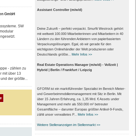
Assistant Controller (m/w/d)
nen GmbH
ngssysteme. SW
Deine Zukunft – perfekt verpackt. Smurfit Westrock gehört
 modular
mit weltweit 100.000 Mitarbeiter­innen und Mitarbeitern in 40
ngesetzt.
Ländern zu den führenden Anbietern von papier­basierten
Verpackungs­lösungen. Egal, ob wir gerade für den
wichtigsten Onlinehändler der Welt produzieren oder
Deutschlands größte...
Mehr Infos >>
Real Estate Operations Manager (m/w/d) - Vollzeit |
ppe - zählen zu
Hybrid | Berlin / Frankfurt / Leipzig
r mit über 13
und der größte...
GFORM ist ein marktführender Spezialist im Bereich Mieter-
und Gewerbeimmobilienmanagement mit Sitz in Berlin. Mit
über 15 Jahren Erfahrung, ca. 1,35 Mrd. € Assets under
Management und mehr als 550.000 m² betreuter
Gesamtfläche – darunter Europas größter Artikel-9-Fonds,
zählt unser verwaltetes P...
Mehr Infos >>
Weitere Stellenanzeigen im Stellenmarkt >>