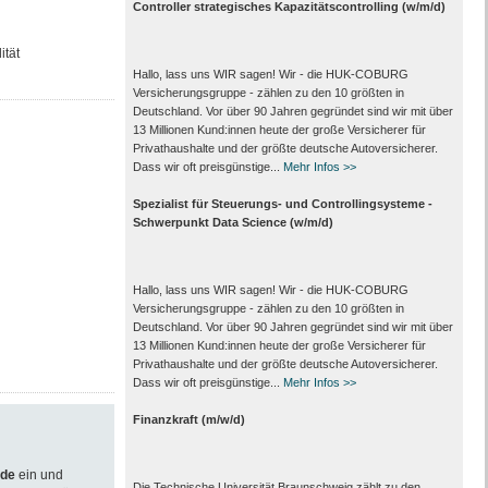
Controller strategisches Kapazitätscontrolling (w/m/d)
ität
Hallo, lass uns WIR sagen! Wir - die HUK-COBURG
Versicherungsgruppe - zählen zu den 10 größten in
Deutschland. Vor über 90 Jahren gegründet sind wir mit über
13 Millionen Kund:innen heute der große Versicherer für
Privathaushalte und der größte deutsche Autoversicherer.
Dass wir oft preisgünstige...
Mehr Infos >>
Spezialist für Steuerungs- und Controllingsysteme -
Schwerpunkt Data Science (w/m/d)
Hallo, lass uns WIR sagen! Wir - die HUK-COBURG
Versicherungsgruppe - zählen zu den 10 größten in
Deutschland. Vor über 90 Jahren gegründet sind wir mit über
13 Millionen Kund:innen heute der große Versicherer für
Privathaushalte und der größte deutsche Autoversicherer.
Dass wir oft preisgünstige...
Mehr Infos >>
Finanzkraft (m/w/d)
.de
ein und
Die Technische Universität Braunschweig zählt zu den