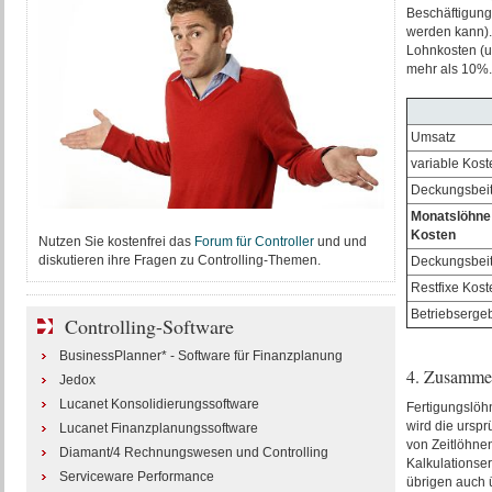
Beschäftigung
werden kann). 
Lohnkosten (u
mehr als 10%.
Umsatz
variable Kost
Deckungsbeit
Monatslöhne 
Kosten
Nutzen Sie kostenfrei das
Forum für Controller
und und
diskutieren ihre Fragen zu Controlling-Themen.
Deckungsbeit
Restfixe Kost
Betriebserge
Controlling-Software
BusinessPlanner* - Software für Finanzplanung
4. Zusamme
Jedox
Lucanet Konsolidierungssoftware
Fertigungslöh
wird die ursp
Lucanet Finanzplanungssoftware
von Zeitlöhnen
Diamant/4 Rechnungswesen und Controlling
Kalkulationser
Serviceware Performance
übrigen auch ü