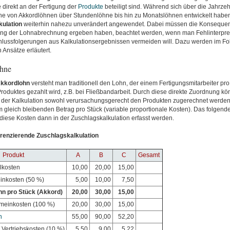
e direkt an der Fertigung der
Produkte
beteiligt sind. Während sich über die Jahrze
ne von Akkordlöhnen über Stundenlöhne bis hin zu Monatslöhnen entwickelt haben,
kulation
weiterhin nahezu unverändert angewendet. Dabei müssen die Konsequenz
ng der Lohnabrechnung ergeben haben, beachtet werden, wenn man Fehlinterpre
chlussfolgerungen aus Kalkulationsergebnissen vermeiden will. Dazu werden im F
 Ansätze erläutert.
öhne
kkordlohn
versteht man traditionell den Lohn, der einem Fertigungsmitarbeiter pr
roduktes gezahlt wird, z.B. bei Fließbandarbeit. Durch diese direkte Zuordnung kö
 der Kalkulation sowohl verursachungsgerecht den Produkten zugerechnet werden 
 gleich bleibenden Betrag pro Stück (variable proportionale Kosten). Das folgende 
diese Kosten dann in der Zuschlagskalkulation erfasst werden.
ferenzierende Zuschlagskalkulation
Produkt
A
B
C
Gesamt
lkosten
10,00
20,00
15,00
inkosten (50 %)
5,00
10,00
7,50
hn pro Stück (Akkord)
20,00
30,00
15,00
meinkosten (100 %)
20,00
30,00
15,00
n
55,00
90,00
52,20
 Vertriebskosten (10 %)
5,50
9,00
5,22