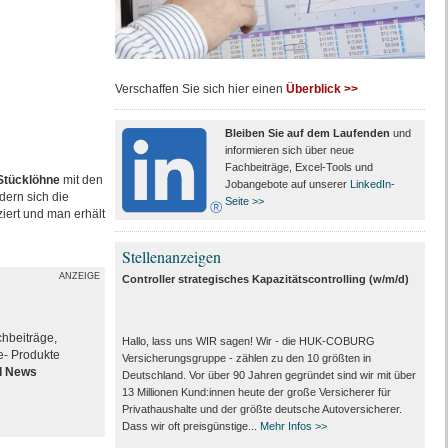
Verschaffen Sie sich hier einen
Überblick >>
Bleiben Sie auf dem Laufenden
und
informieren sich über neue
Fachbeiträge, Excel-Tools und
Stücklöhne
mit den
Jobangebote auf unserer
LinkedIn-
dern sich die
Seite >>
iert und man erhält
Stellenanzeigen
ANZEIGE
Controller strategisches Kapazitätscontrolling (w/m/d)
hbeiträge,
Hallo, lass uns WIR sagen! Wir - die HUK-COBURG
e- Produkte
Versicherungsgruppe - zählen zu den 10 größten in
nd News
Deutschland. Vor über 90 Jahren gegründet sind wir mit über
13 Millionen Kund:innen heute der große Versicherer für
Privathaushalte und der größte deutsche Autoversicherer.
Dass wir oft preisgünstige...
Mehr Infos >>