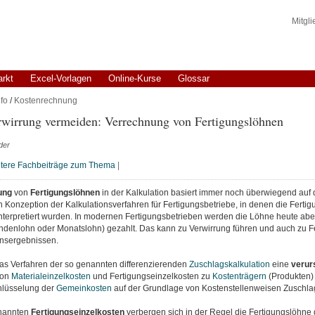
Mitgl
arkt
Excel-Vorlagen
Online-Kurse
Glossar
fo
/
Kostenrechnung
rwirrung vermeiden: Verrechnung von Fertigungslöhnen
der
tere Fachbeiträge zum Thema
|
ung
von
Fertigungslöhnen
in der Kalkulation basiert immer noch überwiegend auf 
 Konzeption der Kalkulationsverfahren für Fertigungsbetriebe, in denen die Fertig
nterpretiert wurden. In modernen Fertigungsbetrieben werden die Löhne heute ab
undenlohn oder Monatslohn) gezahlt. Das kann zu Verwirrung führen und auch zu Fe
onsergebnissen.
das Verfahren der so genannten differenzierenden
Zuschlagskalkulation
eine
verur
on
Materialeinzelkosten
und Fertigungseinzelkosten zu
Kostenträgern
(Produkten) 
hlüsselung der
Gemeinkosten
auf der Grundlage von Kostenstellenweisen Zuschla
enannten
Fertigungseinzelkosten
verbergen sich in der Regel die Fertigungslöhne 