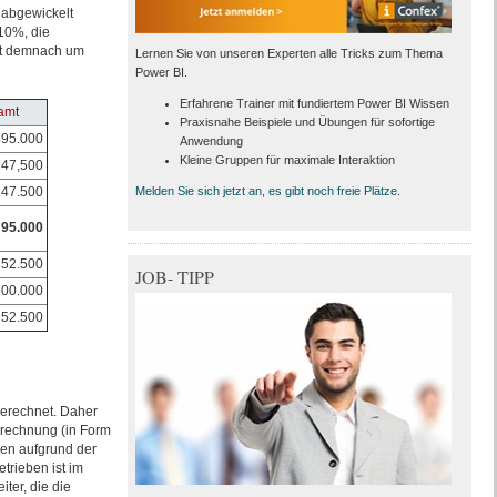
 abgewickelt
10%, die
igt demnach um
Lernen Sie von unseren Experten alle Tricks zum Thema
Power BI.
Erfahrene Trainer mit fundiertem Power BI Wissen
amt
Praxisnahe Beispiele und Übungen für sofortige
95.000
Anwendung
Kleine Gruppen für maximale Interaktion
47,500
47.500
Melden Sie sich jetzt an, es gibt noch freie Plätze
.
95.000
52.500
JOB- TIPP
00.000
52.500
gerechnet. Daher
brechnung (in Form
gen aufgrund der
trieben ist im
ter, die die