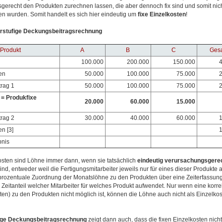
gerecht den Produkten zurechnen lassen, die aber dennoch fix sind und somit nich
 wurden. Somit handelt es sich hier eindeutig um
f
ixe Einzelkosten
!
hrstufige Deckungsbeitragsrechnung
Produkt
A
B
C
Ges
100.000
200.000
150.000
4
en
50.000
100.000
75.000
2
rag 1
50.000
100.000
75.000
2
= Produkfixe
20.000
60.000
15.000
rag 2
30.000
40.000
60.000
1
n [3]
1
bnis
osten sind Löhne immer dann, wenn sie tatsächlich
eindeutig
verursachungsgere
nd, entweder weil die Fertigungsmitarbeiter jeweils nur für eines dieser Produkte a
 prozentuale Zuordnung der Monatslöhne zu den Produkten über eine Zeiterfassung 
 Zeitanteil welcher Mitarbeiter für welches Produkt aufwendet. Nur wenn eine korr
iten) zu den Produkten nicht möglich ist, können die Löhne auch nicht als Einzelko
ge
Deckungsbeitragsrechnung
zeigt dann auch, dass die fixen Einzelkosten nicht