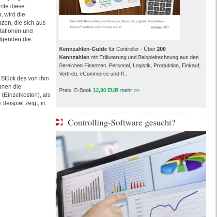
hnte diese
 wird die
en, die sich aus
tationen und
olgenden die
Kennzahlen-Guide
für Controller - Über
200
Kennzahlen
mit Erläuterung und Beispielrechnung aus den
Bereichen Finanzen, Personal, Logistik, Produktion, Einkauf,
Vertrieb, eCommerce und IT
.
o Stück des von ihm
nnen die
Preis: E-Book
12,90 EUR
mehr >>
(Einzelkosten), als
Beispiel zeigt, in
Controlling-Software gesucht?