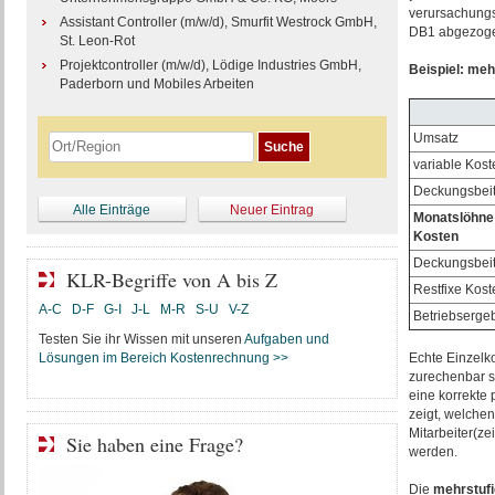
verursachungs
Assistant Controller (m/w/d), Smurfit Westrock GmbH,
DB1 abgezogen
St. Leon-Rot
Projektcontroller (m/w/d), Lödige Industries GmbH,
Beispiel: me
Paderborn und Mobiles Arbeiten
Umsatz
variable Kost
Deckungsbeit
Alle Einträge
Neuer Eintrag
Monatslöhne 
Kosten
Deckungsbeit
KLR-Begriffe von A bis Z
Restfixe Koste
A-C
D-F
G-I
J-L
M-R
S-U
V-Z
Betriebserge
Testen Sie ihr Wissen mit unseren
Aufgaben und
Lösungen im Bereich Kostenrechnung >>
Echte Einzelk
zurechenbar si
eine korrekte
zeigt, welchen
Mitarbeiter(ze
Sie haben eine Frage?
werden.
Die
mehrstufi