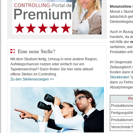
Monatslöhne
Monat x Stunde
tatsächlich ge
Gleitzeitrege
Auch in Bezug
handeln, da de
mit Hilfe der
m
verfahren, wi
Eine neue Stelle?
Produkten erf
Mit dem Studium fertig, Umzug in eine andere Region,
Im Gegensatz 
Aufstiegschancen nutzen oder einfach nur ein
Zeitausgleich 
Tapetenwechsel? Dann finden Sie hier viele aktuell
Kosten dann 
offene Stellen im Controlling.
Stückkosten
"g
Zu den Stellenanzeigen >>
dann zu Fehlsc
Absatzmengen 
Pr
Produktionm
Fertigungslö
Produktions
Verrechnete 