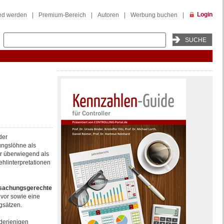
Login
ied werden
|
Premium-Bereich
|
Autoren
|
Werbung buchen
|
der
ungslöhne als
er überwiegend als
hlinterpretationen
sachungsgerechte
vor sowie eine
gsätzen.
derjenigen