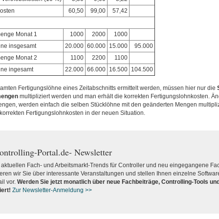
kosten
60,50
99,00
57,42
menge Monat 1
1000
2000
1000
hne insgesamt
20.000
60.000
15.000
95.000
menge Monat 2
1100
2200
1100
hne ingesamt
22.000
66.000
16.500
104.500
amten Fertigungslöhne eines Zeitabschnitts ermittelt werden, müssen hier nur die
mengen
multipliziert werden und man erhält die korrekten Fertigungslohnkosten. Än
ngen, werden einfach die selben Stücklöhne mit den geänderten Mengen multipliz
orrekten Fertigungslohnkosten in der neuen Situation.
ontrolling-Portal.de- Newsletter
aktuellen Fach- und Arbeitsmarkt-Trends für Controller und neu eingegangene Fac
ieren wir Sie über interessante Veranstaltungen und stellen Ihnen einzelne Softwar
il vor.
Werden Sie jetzt monatlich über
neue Fachbeiträge, Controlling-Tools u
ert!
Zur Newsletter-Anmeldung >>