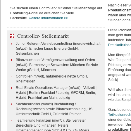
Nach dieser V
Sie suchen einen Controller? Mit einer Stellenanzeige auf
Produktions
Controlling-Portal.de erreichen Sie viele
wären aber wei
Fachkräfte.
weitere Informationen >>
Stundenlöhne
Diese
Proble
Controller- Stellenmarkt
man geht dami
laufenden Jahr
Junior Referent Vertriebscontrolling Energiewirtschaft
Preiskalkulat
(m/w/d), Emscher Lippe Energie GmbH,
Gelsenkirchen
Man überprüft 
Bilanzbuchalter Vermögensverwaltung und Orden
Wert "einpende
(m/w/d), Barmherzige Schwestern München Soziale
Richtung entwi
Werke gGmbH, München
Erhöhung dau
angepasst werd
Controller (m/w/d), naturenergie netze GmbH,
Stück).
Rheinfelden
Real Estate Operations Manager (m/w/d) - Vollzeit |
Weil also dies
Hybrid | Berlin / Frankfurt / Leipzig, GFORM, Berlin,
wird in den me
Hybrid, Frankfurt am Main, Leipzig
wie das Beispie
Sachbearbeiter (w/m/d) Buchhaltung /
Rechnungswesen sowie Bilanzbuchhaltung, HS
Ganz besonder
Umformtechnik GmbH, Grünsfeld-Paimar
Teilkostenrec
einer der übli
Teamleitung Finanzen (m/w/d), Stellvertreter
jeweiligen Um
Bereichsleitung Finanzen, Peters
produktfixen
Unternehmensgruppe GmbH & Co. KG, Moers