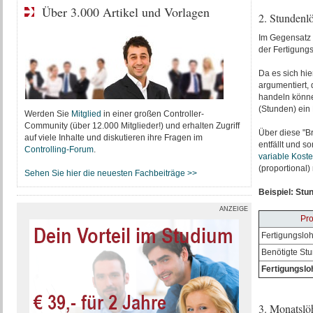
Über 3.000 Artikel und Vorlagen
2. Stundenl
Im Gegensatz
der Fertigungs
Da es sich hie
argumentiert, 
handeln könne.
(Stunden) ein 
Werden Sie
Mitglied
in einer großen Controller-
Community (über 12.000 Mitglieder!) und erhalten Zugriff
Über diese "Br
auf viele Inhalte und diskutieren ihre Fragen im
entfällt und s
Controlling-Forum
.
variable Kost
(proportional)
Sehen Sie hier die neuesten Fachbeiträge >>
Beispiel: Stu
ANZEIGE
Pro
Fertigungslo
Benötigte St
Fertigungslo
3. Monatslö