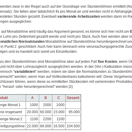
werden zwar in der Regel auch auf der Grundlage von Stundenlöhnen ermittelt (N
nsatz). Sie fallen aber tatsächlich fix pro Monat an und werden nicht in Abhängigk
leisteten Stunden gezahlt. Eventuell
variierende
Arbeitszeiten
werden dann im R
lungen ausgeglichen.
 auf Monatslöhne wird häufig das Argument genannt, es könne sich hier nicht um
E
r Lohn pro Zeiteinheit gezahlt werde und nicht pro Stück. Auch hier werden aber in 
onatlichen
Normalstunden
Monatslöhne auf Stundenlöhne heruntergerechnet un
e in Punkt 2. geschildert. Auch hier kann demnach eine verursachungsgerechte Zu
olgen und es handelt sich somit um Einzelkosten.
zu den Stundenlöhnen sind Monatslöhne aber auf jeden Fall
fixe Kosten
, wenn Ü
und nicht über Lohnausgleich ausgeglichen werden. In der (Vor-) Kalkulation müss
dennoch "
variabilisiert
" werden, indem sie über die Normalstunden zu Stundenlöh
emacht" werden, wenn man auf Vollkostenbasis kalkulieren will. Diese Vorgehen
hlüssen führen, wenn diese so ermittelten Stückkosten mit variierenden Produktio
"herauf- oder heruntergerechnet" werden [2].
odukt
A
B
C
Gesamt
enge Monat 1
1000
2000
1000
hne insgesamt
20.000
60.000
15.000
95.000
menge Monat 2
1100
2200
1100
Fertigungslöhne
22.000
66.000
16.500
104.500