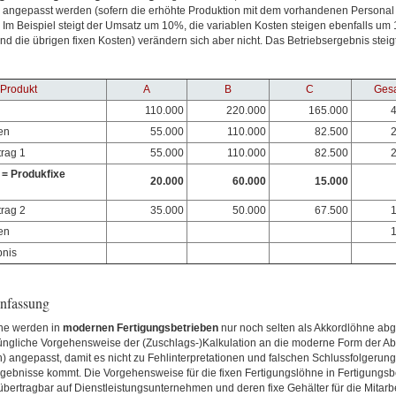
 angepasst werden (sofern die erhöhte Produktion mit dem vorhandenen Personal
Im Beispiel steigt der Umsatz um 10%, die variablen Kosten steigen ebenfalls um 
nd die übrigen fixen Kosten) verändern sich aber nicht. Das Betriebsergebnis ste
Produkt
A
B
C
Ges
110.000
220.000
165.000
4
en
55.000
110.000
82.500
2
rag 1
55.000
110.000
82.500
2
= Produkfixe
20.000
60.000
15.000
rag 2
35.000
50.000
67.500
1
en
1
bnis
nfassung
ne werden in
modernen
Fertigungsbetrieben
nur noch selten als Akkordlöhne ab
rüngliche Vorgehensweise der (Zuschlags-)Kalkulation an die moderne Form der A
) angepasst, damit es nicht zu Fehlinterpretationen und falschen Schlussfolgerun
gebnisse kommt. Die Vorgehensweise für die fixen Fertigungslöhne in Fertigungsbe
bertragbar auf Dienstleistungsunternehmen und deren fixe Gehälter für die Mitarbei