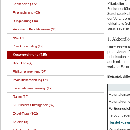
Mitarbeiter, di
Kennzahlen (372)
Fertigungslöh
Finanzplanung (63)
Zuschlagskal
der Veränderu
Budgetierung (10)
fehlerhafte S
verschiedenen
Reporting / Berichtswesen (36)
1. Akkordl
BSC (7)
Projektcontrolling (17)
Unter einem
A
produzierten P
Kostenrechnung (415)
Lohnkosten in
auch mit einem
IAS / IFRS (4)
welcher Form 
Risikomanagement (37)
Beispiel: dif
Investitionsrechnung (78)
Unternehmensbewertg. (12)
Materialeinze
Rating (10)
Materialgeme
KI / Business Intelligence (87)
Fertigungslo
Excel-Tipps (202)
Fertigungsge
Studien (8)
Herstellkoste
Verwaltungs-/