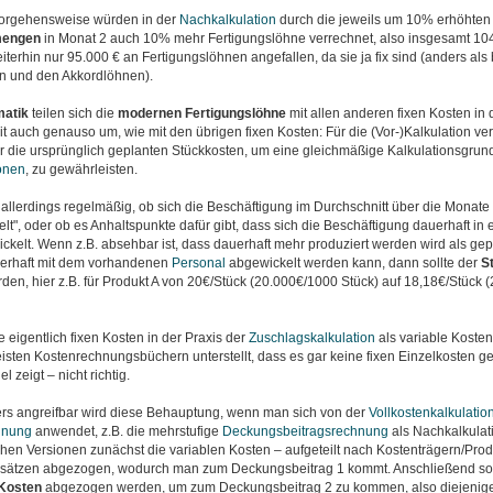
orgehensweise würden in der
Nachkalkulation
durch die jeweils um 10% erhöhten
mengen
in Monat 2 auch 10% mehr Fertigungslöhne verrechnet, also insgesamt 104
terhin nur 95.000 € an Fertigungslöhnen angefallen, da sie ja fix sind (anders als
n und den Akkordlöhnen).
matik
teilen sich die
modernen
Fertigungslöhne
mit allen anderen fixen Kosten in 
t auch genauso um, wie mit den übrigen fixen Kosten: Für die (Vor-)Kalkulation v
 die ursprünglich geplanten Stückkosten, um eine gleichmäßige Kalkulationsgrundl
ionen
, zu gewährleisten.
allerdings regelmäßig, ob sich die Beschäftigung im Durchschnitt über die Monat
lt", oder ob es Anhaltspunkte dafür gibt, dass sich die Beschäftigung dauerhaft in
ckelt. Wenn z.B. absehbar ist, dass dauerhaft mehr produziert werden wird als gep
erhaft mit dem vorhandenen
Personal
abgewickelt werden kann, dann sollte der
S
en, hier z.B. für Produkt A von 20€/Stück (20.000€/1000 Stück) auf 18,18€/Stück 
e eigentlich fixen Kosten in der Praxis der
Zuschlagskalkulation
als variable Kosten
isten Kostenrechnungsbüchern unterstellt, dass es gar keine fixen Einzelkosten ge
l zeigt – nicht richtig.
s angreifbar wird diese Behauptung, wenn man sich von der
Vollkostenkalkulatio
hnung
anwendet, z.B. die mehrstufige
Deckungsbeitragsrechnung
als Nachkalkulati
chen Versionen zunächst die variablen Kosten – aufgeteilt nach Kostenträgern/Pro
sätzen abgezogen, wodurch man zum Deckungsbeitrag 1 kommt. Anschließend sol
 Kosten
abgezogen werden, um zum Deckungsbeitrag 2 zu kommen, also diejenigen