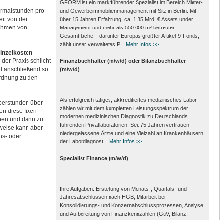
GFORM ist ein marktführender Spezialist im Bereich Mieter-
ormalstunden pro
und Gewerbeimmobilienmanagement mit Sitz in Berlin. Mit
eit von den
über 15 Jahren Erfahrung, ca. 1,35 Mrd. € Assets under
ahmen von
Management und mehr als 550.000 m² betreuter
Gesamtfläche – darunter Europas größter Artikel-9-Fonds,
zählt unser verwaltetes P...
Mehr Infos >>
inzelkosten
der Praxis schlicht
Finanzbuchhalter (m/w/d) oder Bilanzbuchhalter
d anschließend so
(m/w/d)
ordnung zu den
Als erfolgreich tätiges, akkreditiertes medizinisches Labor
berstunden über
zählen wir mit dem kompletten Leistungs­spektrum der
en diese fixen
modernen medizinischen Diagnostik zu Deutschlands
nen und dann zu
führenden Privat­laboratorien. Seit 75 Jahren vertrauen
sweise kann aber
nieder­gelassene Ärzte und eine Vielzahl an Kranken­häusern
ns- oder
der Labor­diagnost...
Mehr Infos >>
Specialist Finance (m/w/d)
Ihre Aufgaben: Erstellung von Monats‑, Quartals‑ und
Jahresabschlüssen nach HGB, Mitarbeit bei
Konsolidierungs‑ und Konzernabschlussprozessen, Analyse
und Aufbereitung von Finanzkennzahlen (GuV, Bilanz,