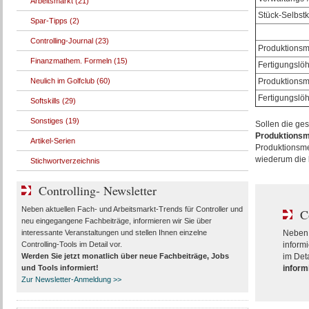
Arbeitsmarkt (21)
Stück-Selbst
Spar-Tipps (2)
Controlling-Journal (23)
Produktions
Finanzmathem. Formeln (15)
Fertigungslö
Neulich im Golfclub (60)
Produktions
Fertigungslö
Softskills (29)
Sonstiges (19)
Sollen die ges
Produktions
Artikel-Serien
Produktionsme
wiederum die k
Stichwortverzeichnis
Controlling- Newsletter
Neben aktuellen Fach- und Arbeitsmarkt-Trends für Controller und
C
neu eingegangene Fachbeiträge, informieren wir Sie über
interessante Veranstaltungen und stellen Ihnen einzelne
Neben 
Controlling-Tools im Detail vor.
inform
Werden Sie jetzt monatlich über
neue Fachbeiträge, Jobs
im Deta
und Tools
informiert!
informi
Zur Newsletter-Anmeldung >>