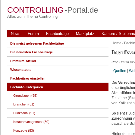
CONTROLLING
-Portal.de
Alles zum Thema Controlling
News
Forum
Fachbeiträge
Marktplatz
Karriere / Stellenm
Home
/
Fachin
Die meist gelesenen Fachbeiträge
Begriffsve
Die neuesten Fachbeiträge
Premium-Artikel
Prof. Ursula Bin
Wissenstests
|
Quellen
|
Wei
Fachbeitrag einstellen
Die
Verrechn
Fachinfo-Kategorien
ursprünglichen
Akkordlöhne i
Grundlagen (95)
Zeitlöhne (St
von Kalkulati
Branchen (51)
Funktional (91)
So sieht z.B. 
Zurechnung
v
Kostenmanagement (30)
pauschale Sc
Konzepte (83)
Hinter den g