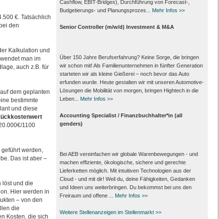
Cashflow, EBIT-Bridges), Durchführung von Forecast‑,
Budgetierungs‑ und Planungsprozes...
Mehr Infos >>
.500 €. Tatsächlich
 bei den
Senior Controller (m/w/d) Investment & M&A
der Kalkulation und
Über 150 Jahre Berufserfahrung? Keine Sorge, die bringen
erwendet man im
wir schon mit! Als Familienunternehmen in fünfter Generation
age, auch z.B. für
starteten wir als kleine Gießerei – noch bevor das Auto
erfunden wurde. Heute gestalten wir mit unseren Automotive-
Lösungen die Mobilität von morgen, bringen Hightech in die
e auf dem geplanten
Leben...
Mehr Infos >>
 eine bestimmte
lant und diese
Accounting Specialist / Finanzbuchhalter*in (all
tückkostenwert
genders)
(20.000€/1100
 geführt werden,
Bei AEB vereinfachen wir globale Warenbewegungen - und
be. Das ist aber –
machen effiziente, ökologische, sichere und gerechte
Lieferketten möglich. Mit intuitiven Technologien aus der
Cloud - und mit dir! Weil du, deine Fähigkeiten, Gedanken
n
löst und die
und Ideen uns weiterbringen. Du bekommst bei uns den
on. Hier werden in
Freiraum und offene ...
Mehr Infos >>
dukten – von den
len die
Weitere Stellenanzeigen im Stellenmarkt >>
 Kosten, die sich