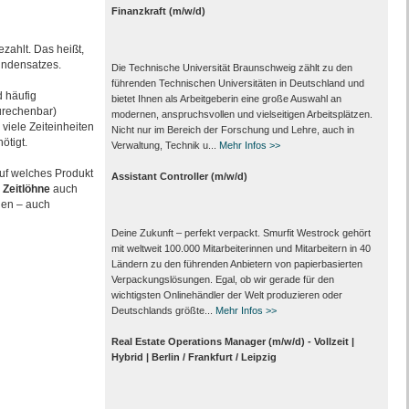
Finanzkraft (m/w/d)
zahlt. Das heißt,
undensatzes.
Die Technische Universität Braunschweig zählt zu den
führenden Technischen Universitäten in Deutschland und
d häufig
bietet Ihnen als Arbeit­geberin eine große Auswahl an
urechenbar)
modernen, anspruchsvollen und vielseitigen Arbeits­plätzen.
 viele Zeiteinheiten
Nicht nur im Bereich der Forschung und Lehre, auch in
ötigt.
Verwaltung, Technik u...
Mehr Infos >>
auf welches Produkt
Assistant Controller (m/w/d)
e
Zeitlöhne
auch
den – auch
Deine Zukunft – perfekt verpackt. Smurfit Westrock gehört
mit weltweit 100.000 Mitarbeiter­innen und Mitarbeitern in 40
Ländern zu den führenden Anbietern von papier­basierten
Verpackungs­lösungen. Egal, ob wir gerade für den
wichtigsten Onlinehändler der Welt produzieren oder
Deutschlands größte...
Mehr Infos >>
Real Estate Operations Manager (m/w/d) - Vollzeit |
Hybrid | Berlin / Frankfurt / Leipzig