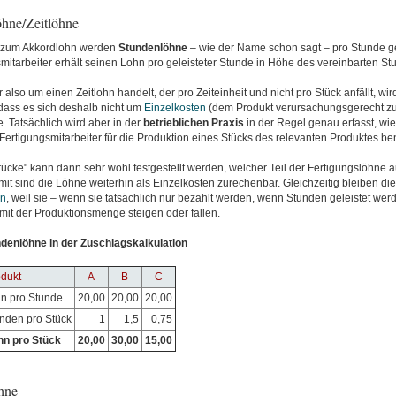
öhne/Zeitlöhne
 zum Akkordlohn werden
Stundenlöhne
– wie der Name schon sagt – pro Stunde ge
mitarbeiter erhält seinen Lohn pro geleisteter Stunde in Höhe des vereinbarten St
r also um einen Zeitlohn handelt, der pro Zeiteinheit und nicht pro Stück anfällt, wir
dass es sich deshalb nicht um
Einzelkosten
(dem Produkt verursachungsgerecht z
 Tatsächlich wird aber in der
betrieblichen
Praxis
in der Regel genau erfasst, wie
Fertigungsmitarbeiter für die Produktion eines Stücks des relevanten Produktes ben
ücke" kann dann sehr wohl festgestellt werden, welcher Teil der Fertigungslöhne 
omit sind die Löhne weiterhin als Einzelkosten zurechenbar. Gleichzeitig bleiben di
en
, weil sie – wenn sie tatsächlich nur bezahlt werden, wenn Stunden geleistet wer
 mit der Produktionsmenge steigen oder fallen.
ndenlöhne in der Zuschlagskalkulation
dukt
A
B
C
hn pro Stunde
20,00
20,00
20,00
unden pro Stück
1
1,5
0,75
hn pro Stück
20,00
30,00
15,00
hne