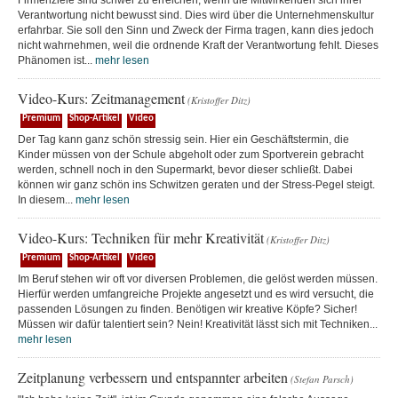
Firmenziele sind schwer zu erreichen, wenn die Mitwirkenden sich ihrer
Verantwortung nicht bewusst sind. Dies wird über die Unternehmenskultur
erfahrbar. Sie soll den Sinn und Zweck der Firma tragen, kann dies jedoch
nicht wahrnehmen, weil die ordnende Kraft der Verantwortung fehlt. Dieses
Phänomen ist...
mehr lesen
Video-Kurs: Zeitmanagement
(Kristoffer Ditz)
Premium
Shop-Artikel
Video
Der Tag kann ganz schön stressig sein. Hier ein Geschäftstermin, die
Kinder müssen von der Schule abgeholt oder zum Sportverein gebracht
werden, schnell noch in den Supermarkt, bevor dieser schließt. Dabei
können wir ganz schön ins Schwitzen geraten und der Stress-Pegel steigt.
In diesem...
mehr lesen
Video-Kurs: Techniken für mehr Kreativität
(Kristoffer Ditz)
Premium
Shop-Artikel
Video
Im Beruf stehen wir oft vor diversen Problemen, die gelöst werden müssen.
Hierfür werden umfangreiche Projekte angesetzt und es wird versucht, die
passenden Lösungen zu finden. Benötigen wir kreative Köpfe? Sicher!
Müssen wir dafür talentiert sein? Nein! Kreativität lässt sich mit Techniken...
mehr lesen
Zeitplanung verbessern und entspannter arbeiten
(Stefan Parsch)