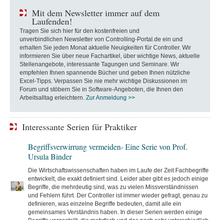
Mit dem Newsletter immer auf dem
Laufenden!
Tragen Sie sich hier für den kostenfreien und
unverbindlichen Newsletter von Controlling-Portal.de ein und
erhalten Sie jeden Monat aktuelle Neuigkeiten für Controller. Wir
informieren Sie über neue Fachartikel, über wichtige News, aktuelle
Stellenangebote, interessante Tagungen und Seminare. Wir
empfehlen Ihnen spannende Bücher und geben Ihnen nützliche
Excel-Tipps. Verpassen Sie nie mehr wichtige Diskussionen im
Forum und stöbern Sie in Software-Angeboten, die Ihnen den
Arbeitsalltag erleichtern.
Zur Anmeldung >>
Interessante Serien für Praktiker
Begriffsverwirrung vermeiden- Eine Serie von Prof.
Ursula Binder
Die Wirtschaftswissenschaften haben im Laufe der Zeit Fachbegriffe
entwickelt, die exakt definiert sind. Leider aber gibt es jedoch einige
Begriffe, die mehrdeutig sind, was zu vielen Missverständnissen
und Fehlern führt. Der Controller ist immer wieder gefragt, genau zu
definieren, was einzelne Begriffe bedeuten, damit alle ein
gemeinsames Verständnis haben. In dieser Serien werden einige