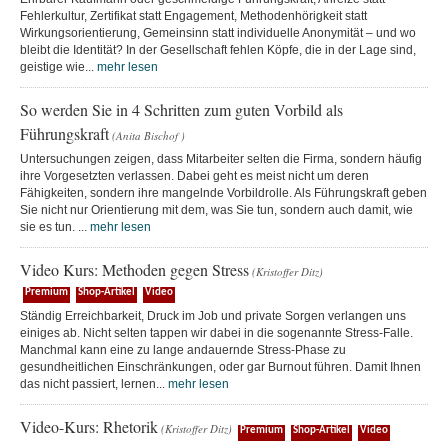
Fehlerkultur, Zertifikat statt Engagement, Methodenhörigkeit statt
Wirkungsorientierung, Gemeinsinn statt individuelle Anonymität – und wo
bleibt die Identität? In der Gesellschaft fehlen Köpfe, die in der Lage sind,
geistige wie...
mehr lesen
So werden Sie in 4 Schritten zum guten Vorbild als
Führungskraft
(Anita Bischof )
Untersuchungen zeigen, dass Mitarbeiter selten die Firma, sondern häufig
ihre Vorgesetzten verlassen. Dabei geht es meist nicht um deren
Fähigkeiten, sondern ihre mangelnde Vorbildrolle. Als Führungskraft geben
Sie nicht nur Orientierung mit dem, was Sie tun, sondern auch damit, wie
sie es tun. ...
mehr lesen
Video Kurs: Methoden gegen Stress
(Kristoffer Ditz)
Premium
Shop-Artikel
Video
Ständig Erreichbarkeit, Druck im Job und private Sorgen verlangen uns
einiges ab. Nicht selten tappen wir dabei in die sogenannte Stress-Falle.
Manchmal kann eine zu lange andauernde Stress-Phase zu
gesundheitlichen Einschränkungen, oder gar Burnout führen. Damit Ihnen
das nicht passiert, lernen...
mehr lesen
Video-Kurs: Rhetorik
(Kristoffer Ditz)
Premium
Shop-Artikel
Video