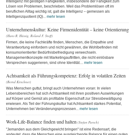
Intelligenz mit geistigen Fähigkeiten, insbesondere der Fähigkeit zum
Lösen von Problemen, beschrieben. Weil das Problemlösen oft im
beruflichen Alltag wichtig ist, galt die Intelligenz – gemessen als
Intelligenzquotient (IQ)...
mehr lesen
Unternehmenskultur: Keine Firmenidentität – keine Orientierung
(Hans R. Hässig, Roland F. Stoff)
Firmen, die keine Fachkräfte finden, Menschen, die Empathie und
Verantwortung einfordern und nicht gewähren, die Wohlbefinden mit
konsumorientierter Bedürfnisbefriedigung verwechseln.
Managementkonzepte mit Marketingauftritten, die nicht einlösbare
Versprechen suggerieren, sind ohne Identität....
mehr lesen
Achtsamkeit als Führungskompetenz: Erfolg in volatilen Zeiten
(Bernd Kirschner)
Was Menschen guttut, bringt auch Unternehmen voran: In vielen
Lebensbereichen hat sich Achtsamkeit mit ihren positiven Auswirkungen
auf Körper und Gemüt als profitable Eigenschaft zur Stressbewältigung
erwiesen. Als Teil der Führungskultur hat Achtsamkeit starkes Potential,
Unternehmen bei Veränderungsprozessen...
mehr lesen
Work-Life-Balance finden und halten
(Stefan Parsch)
"Jemanden aus dem Gleichgewicht bringen" ist eine Redensart, die
andeutet, dass die Menschen eine ausgleichende Balance für einen guten