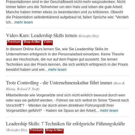
Präsentationen sind in der Geschäftswelt nicht mehr wegzudenken. Nicht
immer fallen uns die Teilnehmer um den Hals und loben die gute Arbeit.
Manche haben immer etwas zu beanstanden und zu kritisieren. Obwohl
die Präsentation selbsterklärend aufgebaut ist, fallen Sprüche wie: "Versteh
ich...
mehr lesen
Video-Kurs: Leadership Skills lernen
(Kristoffer Ditz)
Premium
Shop-Artikel
Video
In diesem Online-Kurs lernen Sie, wie Sie Leadership Skills im
Unternehmen erfolgreich in der Personalarbeit einsetzen. Keine Theorie
aus der Hochschule, die nur auf dem Papier gut aussieht. Sie lernen
Techniken aus der Praxis kennen, die sich wirklich erfolgreich in der Praxis
bewährt haben und wie...
mehr lesen
Trotz Controlling - die Unternehmenskultur führt immer
(Hans R.
Hässig, Roland F. Stoff)
Mitarbeitende wie Vorgesetzte sind sich nicht wirklich bewusst durch wen
oder was sie geführt werden. - Führen sie sich selbst im Sinne "Dienst nach
Vorschrift"? - Werden sie durch einen direktiven Führungsstil ihrer
Vorgesetzten geführt? - Haben sie Spass an der Arbeit,...
mehr lesen
Leadership Skills: 7 Techniken für erfolgreiche Führungskräfte
(Kristoffer Ditz)
Premium
Shop-Artikel