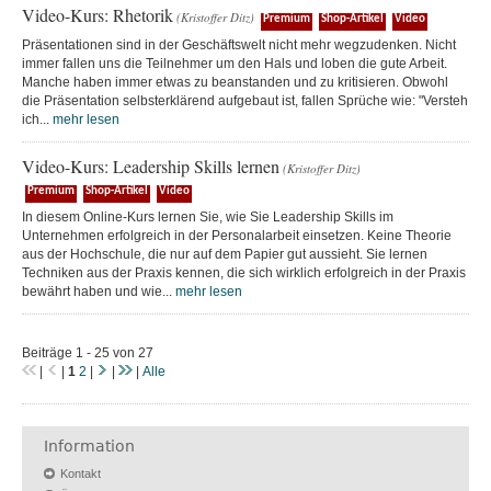
Video-Kurs: Rhetorik
(Kristoffer Ditz)
Premium
Shop-Artikel
Video
Präsentationen sind in der Geschäftswelt nicht mehr wegzudenken. Nicht
immer fallen uns die Teilnehmer um den Hals und loben die gute Arbeit.
Manche haben immer etwas zu beanstanden und zu kritisieren. Obwohl
die Präsentation selbsterklärend aufgebaut ist, fallen Sprüche wie: "Versteh
ich...
mehr lesen
Video-Kurs: Leadership Skills lernen
(Kristoffer Ditz)
Premium
Shop-Artikel
Video
In diesem Online-Kurs lernen Sie, wie Sie Leadership Skills im
Unternehmen erfolgreich in der Personalarbeit einsetzen. Keine Theorie
aus der Hochschule, die nur auf dem Papier gut aussieht. Sie lernen
Techniken aus der Praxis kennen, die sich wirklich erfolgreich in der Praxis
bewährt haben und wie...
mehr lesen
Beiträge 1 - 25 von 27
|
|
1
2
|
|
|
Alle
Information
Kontakt