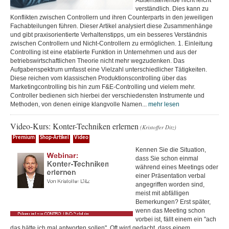
Außenstehende nicht leicht
verständlich. Dies kann zu
Konflikten zwischen Controllern und ihren Counterparts in den jeweiligen
Fachabteilungen führen. Dieser Artikel analysiert diese Zusammenhänge
und gibt praxisorientierte Verhaltenstipps, um ein besseres Verständnis
zwischen Controllern und Nicht-Controllern zu ermöglichen. 1. Einleitung
Controlling ist eine etablierte Funktion in Unternehmen und aus der
betriebswirtschaftlichen Theorie nicht mehr wegzudenken. Das
Aufgabenspektrum umfasst eine Vielzahl unterschiedlicher Tätigkeiten.
Diese reichen vom klassischen Produktionscontrolling über das
Marketingcontrolling bis hin zum F&E-Controlling und vielem mehr.
Controller bedienen sich hierbei der verschiedensten Instrumente und
Methoden, von denen einige klangvolle Namen...
mehr lesen
Video-Kurs: Konter-Techniken erlernen
(Kristoffer Ditz)
Premium
Shop-Artikel
Video
Kennen Sie die Situation,
dass Sie schon einmal
während eines Meetings oder
einer Präsentation verbal
angegriffen worden sind,
meist mit abfälligen
Bemerkungen? Erst später,
wenn das Meeting schon
vorbei ist, fällt einem ein "ach
das hätte ich mal antworten sollen". Oft wird gedacht, dass einem