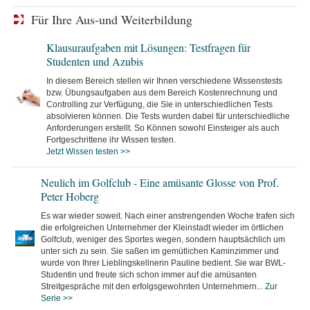
Für Ihre Aus-und Weiterbildung
Klausuraufgaben mit Lösungen: Testfragen für
Studenten und Azubis
In diesem Bereich stellen wir Ihnen verschiedene Wissenstests
bzw. Übungsaufgaben aus dem Bereich Kostenrechnung und
Controlling zur Verfügung, die Sie in unterschiedlichen Tests
absolvieren können. Die Tests wurden dabei für unterschiedliche
Anforderungen erstellt. So Können sowohl Einsteiger als auch
Fortgeschrittene ihr Wissen testen.
Jetzt Wissen testen >>
Neulich im Golfclub - Eine amüsante Glosse von Prof.
Peter Hoberg
Es war wieder soweit. Nach einer anstrengenden Woche trafen sich
die erfolgreichen Unternehmer der Kleinstadt wieder im örtlichen
Golfclub, weniger des Sportes wegen, sondern hauptsächlich um
unter sich zu sein. Sie saßen im gemütlichen Kaminzimmer und
wurde von Ihrer Lieblingskellnerin Pauline bedient. Sie war BWL-
Studentin und freute sich schon immer auf die amüsanten
Streitgespräche mit den erfolgsgewohnten Unternehmern...
Zur
Serie >>