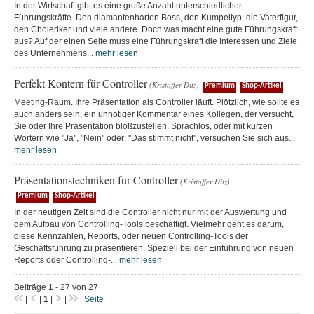
In der Wirtschaft gibt es eine große Anzahl unterschiedlicher
Führungskräfte. Den diamantenharten Boss, den Kumpeltyp, die Vaterfigur,
den Choleriker und viele andere. Doch was macht eine gute Führungskraft
aus? Auf der einen Seite muss eine Führungskraft die Interessen und Ziele
des Unternehmens...
mehr lesen
Perfekt Kontern für Controller
(Kristoffer Ditz)
Premium
Shop-Artikel
Meeting-Raum. Ihre Präsentation als Controller läuft. Plötzlich, wie sollte es
auch anders sein, ein unnötiger Kommentar eines Kollegen, der versucht,
Sie oder Ihre Präsentation bloßzustellen. Sprachlos, oder mit kurzen
Wörtern wie "Ja", "Nein" oder: "Das stimmt nicht", versuchen Sie sich aus...
mehr lesen
Präsentationstechniken für Controller
(Kristoffer Ditz)
Premium
Shop-Artikel
In der heutigen Zeit sind die Controller nicht nur mit der Auswertung und
dem Aufbau von Controlling-Tools beschäftigt. Vielmehr geht es darum,
diese Kennzahlen, Reports, oder neuen Controlling-Tools der
Geschäftsführung zu präsentieren. Speziell bei der Einführung von neuen
Reports oder Controlling-...
mehr lesen
Beiträge 1 - 27 von 27
|
|
1
|
|
|
Seite