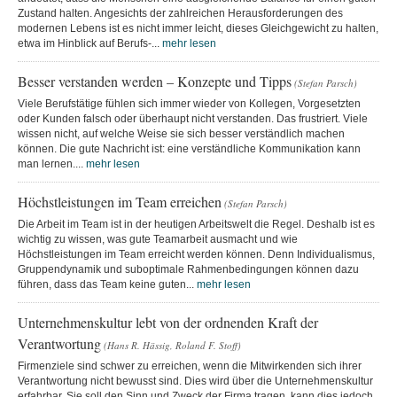
Zustand halten. Angesichts der zahlreichen Herausforderungen des
modernen Lebens ist es nicht immer leicht, dieses Gleichgewicht zu halten,
etwa im Hinblick auf Berufs-...
mehr lesen
Besser verstanden werden – Konzepte und Tipps
(Stefan Parsch)
Viele Berufstätige fühlen sich immer wieder von Kollegen, Vorgesetzten
oder Kunden falsch oder überhaupt nicht verstanden. Das frustriert. Viele
wissen nicht, auf welche Weise sie sich besser verständlich machen
können. Die gute Nachricht ist: eine verständliche Kommunikation kann
man lernen....
mehr lesen
Höchstleistungen im Team erreichen
(Stefan Parsch)
Die Arbeit im Team ist in der heutigen Arbeitswelt die Regel. Deshalb ist es
wichtig zu wissen, was gute Teamarbeit ausmacht und wie
Höchstleistungen im Team erreicht werden können. Denn Individualismus,
Gruppendynamik und suboptimale Rahmenbedingungen können dazu
führen, dass das Team keine guten...
mehr lesen
Unternehmenskultur lebt von der ordnenden Kraft der
Verantwortung
(Hans R. Hässig, Roland F. Stoff)
Firmenziele sind schwer zu erreichen, wenn die Mitwirkenden sich ihrer
Verantwortung nicht bewusst sind. Dies wird über die Unternehmenskultur
erfahrbar. Sie soll den Sinn und Zweck der Firma tragen, kann dies jedoch