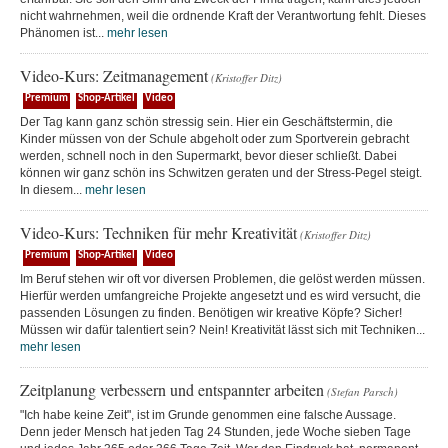
nicht wahrnehmen, weil die ordnende Kraft der Verantwortung fehlt. Dieses
Phänomen ist...
mehr lesen
Video-Kurs: Zeitmanagement
(Kristoffer Ditz)
Premium
Shop-Artikel
Video
Der Tag kann ganz schön stressig sein. Hier ein Geschäftstermin, die
Kinder müssen von der Schule abgeholt oder zum Sportverein gebracht
werden, schnell noch in den Supermarkt, bevor dieser schließt. Dabei
können wir ganz schön ins Schwitzen geraten und der Stress-Pegel steigt.
In diesem...
mehr lesen
Video-Kurs: Techniken für mehr Kreativität
(Kristoffer Ditz)
Premium
Shop-Artikel
Video
Im Beruf stehen wir oft vor diversen Problemen, die gelöst werden müssen.
Hierfür werden umfangreiche Projekte angesetzt und es wird versucht, die
passenden Lösungen zu finden. Benötigen wir kreative Köpfe? Sicher!
Müssen wir dafür talentiert sein? Nein! Kreativität lässt sich mit Techniken...
mehr lesen
Zeitplanung verbessern und entspannter arbeiten
(Stefan Parsch)
"Ich habe keine Zeit", ist im Grunde genommen eine falsche Aussage.
Denn jeder Mensch hat jeden Tag 24 Stunden, jede Woche sieben Tage