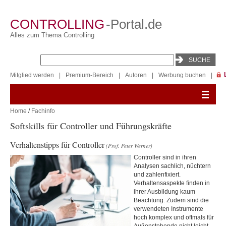
CONTROLLING
-Portal.de
Alles zum Thema Controlling
Mitglied werden
|
Premium-Bereich
|
Autoren
|
Werbung buchen
|
Home
/
Fachinfo
Softskills für Controller und Führungskräfte
Verhaltenstipps für Controller
(Prof. Peter Werner)
Controller sind in ihren
Analysen sachlich, nüchtern
und zahlenfixiert.
Verhaltensaspekte finden in
ihrer Ausbildung kaum
Beachtung. Zudem sind die
verwendeten Instrumente
hoch komplex und oftmals für