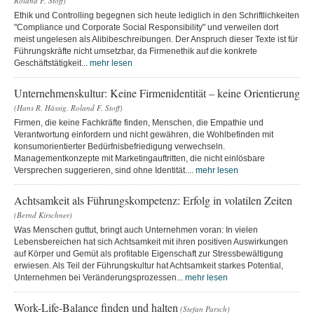
Roland F. Stoff)
Ethik und Controlling begegnen sich heute lediglich in den Schriftlichkeiten
"Compliance und Corporate Social Responsibility" und verweilen dort
meist ungelesen als Alibibeschreibungen. Der Anspruch dieser Texte ist für
Führungskräfte nicht umsetzbar, da Firmenethik auf die konkrete
Geschäftstätigkeit...
mehr lesen
Unternehmenskultur: Keine Firmenidentität – keine Orientierung
(Hans R. Hässig, Roland F. Stoff)
Firmen, die keine Fachkräfte finden, Menschen, die Empathie und
Verantwortung einfordern und nicht gewähren, die Wohlbefinden mit
konsumorientierter Bedürfnisbefriedigung verwechseln.
Managementkonzepte mit Marketingauftritten, die nicht einlösbare
Versprechen suggerieren, sind ohne Identität....
mehr lesen
Achtsamkeit als Führungskompetenz: Erfolg in volatilen Zeiten
(Bernd Kirschner)
Was Menschen guttut, bringt auch Unternehmen voran: In vielen
Lebensbereichen hat sich Achtsamkeit mit ihren positiven Auswirkungen
auf Körper und Gemüt als profitable Eigenschaft zur Stressbewältigung
erwiesen. Als Teil der Führungskultur hat Achtsamkeit starkes Potential,
Unternehmen bei Veränderungsprozessen...
mehr lesen
Work-Life-Balance finden und halten
(Stefan Parsch)