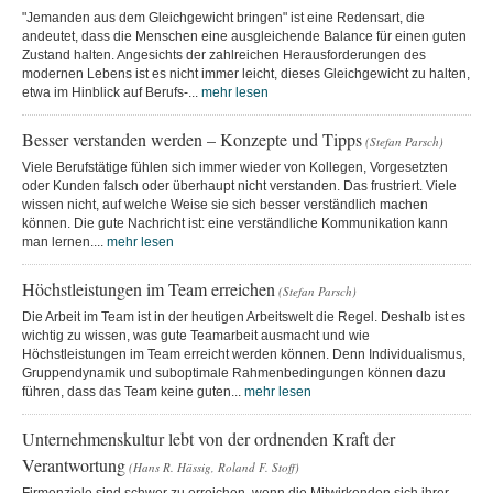
"Jemanden aus dem Gleichgewicht bringen" ist eine Redensart, die
andeutet, dass die Menschen eine ausgleichende Balance für einen guten
Zustand halten. Angesichts der zahlreichen Herausforderungen des
modernen Lebens ist es nicht immer leicht, dieses Gleichgewicht zu halten,
etwa im Hinblick auf Berufs-...
mehr lesen
Besser verstanden werden – Konzepte und Tipps
(Stefan Parsch)
Viele Berufstätige fühlen sich immer wieder von Kollegen, Vorgesetzten
oder Kunden falsch oder überhaupt nicht verstanden. Das frustriert. Viele
wissen nicht, auf welche Weise sie sich besser verständlich machen
können. Die gute Nachricht ist: eine verständliche Kommunikation kann
man lernen....
mehr lesen
Höchstleistungen im Team erreichen
(Stefan Parsch)
Die Arbeit im Team ist in der heutigen Arbeitswelt die Regel. Deshalb ist es
wichtig zu wissen, was gute Teamarbeit ausmacht und wie
Höchstleistungen im Team erreicht werden können. Denn Individualismus,
Gruppendynamik und suboptimale Rahmenbedingungen können dazu
führen, dass das Team keine guten...
mehr lesen
Unternehmenskultur lebt von der ordnenden Kraft der
Verantwortung
(Hans R. Hässig, Roland F. Stoff)