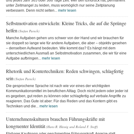
und jedes Jahr 365 oder 366 Tage Zeit. Wer den Eindruck hat, permanent
unter Zeitmangel zu leiden, muss womöglich nur seine Zeitplanung
verbessern. Denn nicht selten...
mehr lesen
Selbstmotivation entwickeln: Kleine Tricks, die auf die Sprünge
helfen
(Stefan Parsch)
Manche Aufgaben gehen uns schwer von der Hand und wir brauchen für
sie doppelt so lange wie für andere Aufgaben, die aber – objektiv gesehen
– denselben Aufwand bedeuten. Wie kommt das? Es hängt mit dem
unterschiedlichen Ausmaß an Selbstmotivation zusammen, die wir für eine
Aufgabe aufbringen...
mehr lesen
Rhetorik und Kontertechniken: Reden schwingen, schlagfertig
sein
(Stefan Parsch)
Die gesprochene Sprache ist nach wie vor eines der wichtigsten
Kommunikationsmittel im beruflichen Alltag. Doch nicht jedem oder jeder ist
es gegeben, gut reden zu können oder schlagfertig auf verbale Angriffe zu
reagieren. Das Gute ist aber: Für das Reden und das Kontern gibt es
Techniken und die...
mehr lesen
Unternehmenskulturen brauchen Führungskräfte mit
kongruenter Identität
(Hans R. Hässig und Roland F. Stoff)
Ehrbarer Kaufmann oder geschmeidige Führungskraft, Anreize statt