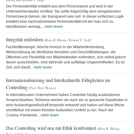
Die Firmenidentität entsteht aus dem Firmenzweck und wird in der
Unternehmenskultur sichtbar. Sie sollte folgerichtig dem sinngebenden
Firmenzweck dienen, der transparent sein soll. In dieser einfachen Logik
entsteht eine nachvollziehbare Firmenidentität mit der man sich zu
identifizieren vermag,...
mehr lesen
Integrität einfordern
(Hans R. Hässig / Roland F. Stoff)
Fachkräftemangel, falsche Anreize in der Mitarbeiterbindung,
Wertschätzung als Worthülse benutzen und Geschäftsleitungen, die
Offenheit und Flexibilität von Mitarbeitenden einfordern, sich selbst jedoch
davon ausschließen, sind störende und auffällige Ungereimtheiten. Es ist
Zeit, sich damit...
mehr lesen
Internationalisierung und Interkulturelle Fähigkeiten im
Controlling
(Prof. Peter Werner)
In internationalen Unternehmen haben Controller häufig ausländische
Ansprechpartner. Teilweise werden sie auch als so genannte Expatriates in
eine Auslandsgesellschaft temporär entsandt und haben auf diese Weise
unmittelbar mit einem fremden kulturellen Umfeld zu tun. Nach der
Corona–Pandemie...
mehr lesen
Das Controlling wird neu mit Ethik konfrontiert
(Hans R. Hässig,