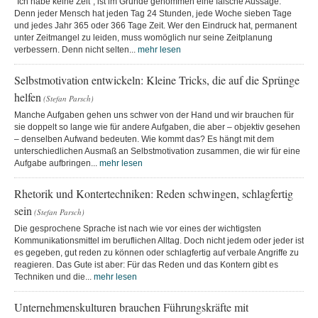
"Ich habe keine Zeit", ist im Grunde genommen eine falsche Aussage.
Denn jeder Mensch hat jeden Tag 24 Stunden, jede Woche sieben Tage
und jedes Jahr 365 oder 366 Tage Zeit. Wer den Eindruck hat, permanent
unter Zeitmangel zu leiden, muss womöglich nur seine Zeitplanung
verbessern. Denn nicht selten...
mehr lesen
Selbstmotivation entwickeln: Kleine Tricks, die auf die Sprünge
helfen
(Stefan Parsch)
Manche Aufgaben gehen uns schwer von der Hand und wir brauchen für
sie doppelt so lange wie für andere Aufgaben, die aber – objektiv gesehen
– denselben Aufwand bedeuten. Wie kommt das? Es hängt mit dem
unterschiedlichen Ausmaß an Selbstmotivation zusammen, die wir für eine
Aufgabe aufbringen...
mehr lesen
Rhetorik und Kontertechniken: Reden schwingen, schlagfertig
sein
(Stefan Parsch)
Die gesprochene Sprache ist nach wie vor eines der wichtigsten
Kommunikationsmittel im beruflichen Alltag. Doch nicht jedem oder jeder ist
es gegeben, gut reden zu können oder schlagfertig auf verbale Angriffe zu
reagieren. Das Gute ist aber: Für das Reden und das Kontern gibt es
Techniken und die...
mehr lesen
Unternehmenskulturen brauchen Führungskräfte mit