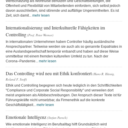
Wertschätzung als Worthülse benutzen und Geschäftsleitungen, die
Offenheit und Flexibilität von Mitarbeitenden einfordern, sich selbst jedoch
davon ausschließen, sind störende und auffällige Ungereimtheiten. Es ist
Zeit, sich damit...
mehr lesen
Internationalisierung und Interkulturelle Fähigkeiten im
Controlling
(Prof. Peter Werner)
In internationalen Unternehmen haben Controller häufig ausländische
Ansprechpartner. Teilweise werden sie auch als so genannte Expatriates in
eine Auslandsgesellschaft temporär entsandt und haben auf diese Weise
unmittelbar mit einem fremden kulturellen Umfeld zu tun. Nach der
Corona–Pandemie...
mehr lesen
Das Controlling wird neu mit Ethik konfrontiert
(Hans R. Hässig,
Roland F. Stoff)
Ethik und Controlling begegnen sich heute lediglich in den Schriftlichkeiten
"Compliance und Corporate Social Responsibility" und verweilen dort
meist ungelesen als Alibibeschreibungen. Der Anspruch dieser Texte ist für
Führungskräfte nicht umsetzbar, da Firmenethik auf die konkrete
Geschäftstätigkeit...
mehr lesen
Emotionale Intelligenz
(Stefan Parsch)
Wie emotionale Intelligenz im Berufsalltag hilft Grundsätzlich wird