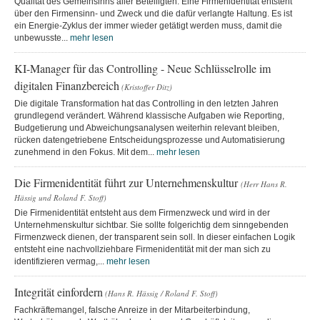
Qualität des Gemeinsinns aller Beteiligten. Eine Firmenidentität entsteht
über den Firmensinn- und Zweck und die dafür verlangte Haltung. Es ist
ein Energie-Zyklus der immer wieder getätigt werden muss, damit die
unbewusste...
mehr lesen
KI-Manager für das Controlling - Neue Schlüsselrolle im
digitalen Finanzbereich
(Kristoffer Ditz)
Die digitale Transformation hat das Controlling in den letzten Jahren
grundlegend verändert. Während klassische Aufgaben wie Reporting,
Budgetierung und Abweichungsanalysen weiterhin relevant bleiben,
rücken datengetriebene Entscheidungsprozesse und Automatisierung
zunehmend in den Fokus. Mit dem...
mehr lesen
Die Firmenidentität führt zur Unternehmenskultur
(Herr Hans R.
Hässig und Roland F. Stoff)
Die Firmenidentität entsteht aus dem Firmenzweck und wird in der
Unternehmenskultur sichtbar. Sie sollte folgerichtig dem sinngebenden
Firmenzweck dienen, der transparent sein soll. In dieser einfachen Logik
entsteht eine nachvollziehbare Firmenidentität mit der man sich zu
identifizieren vermag,...
mehr lesen
Integrität einfordern
(Hans R. Hässig / Roland F. Stoff)
Fachkräftemangel, falsche Anreize in der Mitarbeiterbindung,