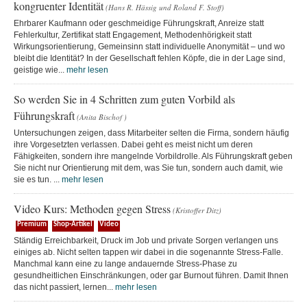
kongruenter Identität
(Hans R. Hässig und Roland F. Stoff)
Ehrbarer Kaufmann oder geschmeidige Führungskraft, Anreize statt
Fehlerkultur, Zertifikat statt Engagement, Methodenhörigkeit statt
Wirkungsorientierung, Gemeinsinn statt individuelle Anonymität – und wo
bleibt die Identität? In der Gesellschaft fehlen Köpfe, die in der Lage sind,
geistige wie...
mehr lesen
So werden Sie in 4 Schritten zum guten Vorbild als
Führungskraft
(Anita Bischof )
Untersuchungen zeigen, dass Mitarbeiter selten die Firma, sondern häufig
ihre Vorgesetzten verlassen. Dabei geht es meist nicht um deren
Fähigkeiten, sondern ihre mangelnde Vorbildrolle. Als Führungskraft geben
Sie nicht nur Orientierung mit dem, was Sie tun, sondern auch damit, wie
sie es tun. ...
mehr lesen
Video Kurs: Methoden gegen Stress
(Kristoffer Ditz)
Premium
Shop-Artikel
Video
Ständig Erreichbarkeit, Druck im Job und private Sorgen verlangen uns
einiges ab. Nicht selten tappen wir dabei in die sogenannte Stress-Falle.
Manchmal kann eine zu lange andauernde Stress-Phase zu
gesundheitlichen Einschränkungen, oder gar Burnout führen. Damit Ihnen
das nicht passiert, lernen...
mehr lesen