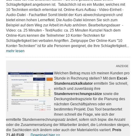
Schlagfertigkeit angeboren ist. Tatsächlich ist es ein Muster, welches mit
10 Techniken einfach erlernbar ist. Online-Kurs Aufbau - Video-Einheit -
Audio-Datei - Fachartikel Somit bleibt der Kurs abwechslungsreich und
bietet einen hohen Lerneffekt. Die Audio-Datei können Sie sich zum
Beispiel auf dem Weg zur Arbeit im Auto anhören. Bearbeitungsdauer -
Video: ca. 25 Minuten - Text/Audio: ca. 25 Minuten Kursziel Nach dem
Online-Kurs kennen die Teilnehmer 10 Konter-Techniken für
Schlagfertigkeit bei verbalen Angriffen. Zielgruppe Der Online-Kurs "10
Konter-Techniken" ist für alle Personen geeignet, die Ihre Schlagfertigkeit...
mehr lesen
ANZEIGE
Welchen Betrag muss ich meinen Kunden pro
Stunde in Rechnung stellen? Mit dem
Excel-
Stundensatzkalkulator
ermitteln Sie schnell,
einfach und zuverlässig ihre
Stundenverrechnungssätze
sowie die
Deckungsbeitragsziele für die Planung des
nächsten Geschäftsjahres oder ein
bestimmtes Projekt. Das Tool beantwortet
ihnen schnell die Frage, wie sich der
ermittelte Stundenverrechnungssatz ändert, sofern sich bspw. die Anzahl
oder die Zusammensetzung der Mitarbeiter ändert, die Lohnkosten steigen,
die Sachkosten sich ändern oder auch der Materialerlös variiert.
Preis
71,40 EUR
....
Download hier >>