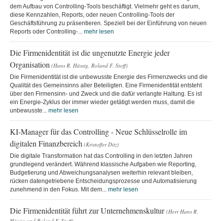
dem Aufbau von Controlling-Tools beschäftigt. Vielmehr geht es darum,
diese Kennzahlen, Reports, oder neuen Controlling-Tools der
Geschäftsführung zu präsentieren. Speziell bei der Einführung von neuen
Reports oder Controlling-...
mehr lesen
Die Firmenidentität ist die ungenutzte Energie jeder
Organisation
(Hans R. Hässig, Roland F. Stoff)
Die Firmenidentität ist die unbewusste Energie des Firmenzwecks und die
Qualität des Gemeinsinns aller Beteiligten. Eine Firmenidentität entsteht
über den Firmensinn- und Zweck und die dafür verlangte Haltung. Es ist
ein Energie-Zyklus der immer wieder getätigt werden muss, damit die
unbewusste...
mehr lesen
KI-Manager für das Controlling - Neue Schlüsselrolle im
digitalen Finanzbereich
(Kristoffer Ditz)
Die digitale Transformation hat das Controlling in den letzten Jahren
grundlegend verändert. Während klassische Aufgaben wie Reporting,
Budgetierung und Abweichungsanalysen weiterhin relevant bleiben,
rücken datengetriebene Entscheidungsprozesse und Automatisierung
zunehmend in den Fokus. Mit dem...
mehr lesen
Die Firmenidentität führt zur Unternehmenskultur
(Herr Hans R.
Hässig und Roland F. Stoff)