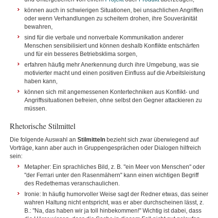
können auch in schwierigen Situationen, bei unsachlichen Angriffen
oder wenn Verhandlungen zu scheitern drohen, ihre Souveränität
bewahren,
sind für die verbale und nonverbale Kommunikation anderer
Menschen sensibilisiert und können deshalb Konflikte entschärfen
und für ein besseres Betriebsklima sorgen,
erfahren häufig mehr Anerkennung durch ihre Umgebung, was sie
motivierter macht und einen positiven Einfluss auf die Arbeitsleistung
haben kann,
können sich mit angemessenen Kontertechniken aus Konflikt- und
Angriffssituationen befreien, ohne selbst den Gegner attackieren zu
müssen.
Rhetorische Stilmittel
Die folgende Auswahl an
Stilmitteln
bezieht sich zwar überwiegend auf
Vorträge, kann aber auch in Gruppengesprächen oder Dialogen hilfreich
sein:
Metapher:
Ein sprachliches Bild, z. B. "ein Meer von Menschen" oder
"der Ferrari unter den Rasenmähern" kann einen wichtigen Begriff
des Redethemas veranschaulichen.
Ironie: In häufig humorvoller Weise sagt der Redner etwas, das seiner
wahren Haltung nicht entspricht, was er aber durchscheinen lässt, z.
B.: "Na, das haben wir ja toll hinbekommen!" Wichtig ist dabei, dass