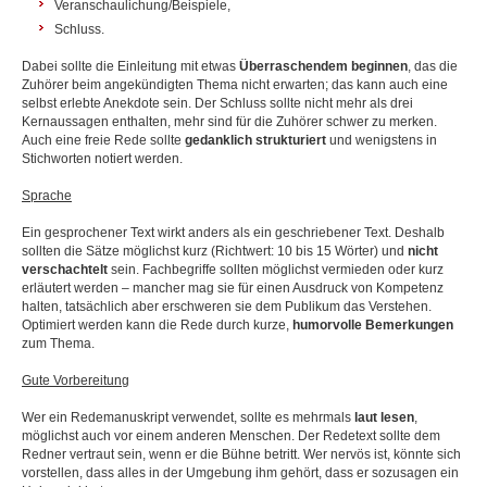
Veranschaulichung/Beispiele,
Schluss.
Dabei sollte die Einleitung mit etwas
Überraschendem beginnen
, das die
Zuhörer beim angekündigten Thema nicht erwarten; das kann auch eine
selbst erlebte Anekdote sein. Der Schluss sollte nicht mehr als drei
Kernaussagen enthalten, mehr sind für die Zuhörer schwer zu merken.
Auch eine freie Rede sollte
gedanklich strukturiert
und wenigstens in
Stichworten notiert werden.
Sprache
Ein gesprochener Text wirkt anders als ein geschriebener Text. Deshalb
sollten die Sätze möglichst kurz (Richtwert: 10 bis 15 Wörter) und
nicht
verschachtelt
sein. Fachbegriffe sollten möglichst vermieden oder kurz
erläutert werden – mancher mag sie für einen Ausdruck von Kompetenz
halten, tatsächlich aber erschweren sie dem Publikum das Verstehen.
Optimiert werden kann die Rede durch kurze,
humorvolle Bemerkungen
zum Thema.
Gute Vorbereitung
Wer ein Redemanuskript verwendet, sollte es mehrmals
laut lesen
,
möglichst auch vor einem anderen Menschen. Der Redetext sollte dem
Redner vertraut sein, wenn er die Bühne betritt. Wer nervös ist, könnte sich
vorstellen, dass alles in der Umgebung ihm gehört, dass er sozusagen ein