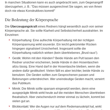
In manchen Situationen kann es auch angebracht sein, zum Gegenangriff
überzugehen, z. B.: "Das müssen ausgerechnet Sie sagen, wo von Ihnen
doch nie etwas Konstruktives kommt!"
Die Bedeutung der Körpersprache
Die
Überzeugungskraft
eines Redners hängt wesentlich auch von seiner
Körpersprache ab. Sie sollte Klarheit und Selbstsicherheit ausstrahlen. Im
Einzelnen:
Körperhaltung: Eine aufrechte Körperhaltung mit der richtigen
Körperspannung wirkt souverän. Ein leicht gekrümmter Rücken
hingegen signalisiert Unsicherheit. Insgesamt sollte die
Körperhaltung natürlich wirken (kein übertriebenes „Brust raus“).
Gestik: Wohin mit den Händen? Beide Hände am Pult lassen den
Redner unsicher erscheinen, beide Hände in den Hosentaschen
allzu lässig. Eine Hand darf in der Hosentasche bleiben, wenn die
andere dafür gestikuliert. Vielen fällt es aber leichter, beide Hände zu
benutzen. Die Gesten sollten zum Gesprochenen passen und
Betonungen unterstreichen. Wer uneindeutige Gesten macht, verwirrt
das Publikum.
Mimik:
Die Mimik sollte sparsam eingesetzt werden, denn eine
ausgeprägte Mimik wirkt heute auf die meisten Menschen übertrieben
theatralisch. Aber zwischendurch immer einmal zu lächeln, kommt bei
vielen gut an.
Blickkontakt: Wer die Augen nur auf dem Redemanuskript hat, wirkt