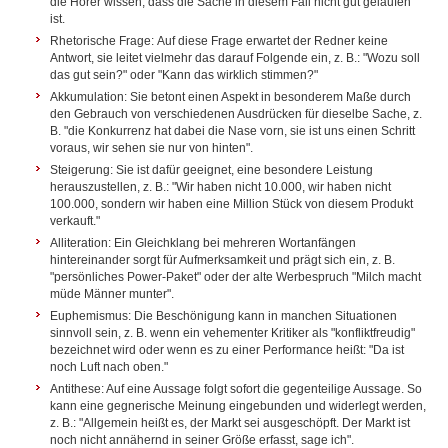
die Hörer wissen, dass die Sache in diesem Fall nicht gut gelaufen
ist.
Rhetorische Frage:
Auf diese Frage erwartet der Redner keine
Antwort, sie leitet vielmehr das darauf Folgende ein, z. B.: "Wozu soll
das gut sein?" oder "Kann das wirklich stimmen?"
Akkumulation:
Sie betont einen Aspekt in besonderem Maße durch
den Gebrauch von verschiedenen Ausdrücken für dieselbe Sache, z.
B. "die Konkurrenz hat dabei die Nase vorn, sie ist uns einen Schritt
voraus, wir sehen sie nur von hinten".
Steigerung: Sie ist dafür geeignet, eine besondere Leistung
herauszustellen, z. B.: "Wir haben nicht 10.000, wir haben nicht
100.000, sondern wir haben eine Million Stück von diesem Produkt
verkauft."
Alliteration:
Ein Gleichklang bei mehreren Wortanfängen
hintereinander sorgt für Aufmerksamkeit und prägt sich ein, z. B.
"persönliches Power-Paket" oder der alte Werbespruch "Milch macht
müde Männer munter".
Euphemismus: Die Beschönigung kann in manchen Situationen
sinnvoll sein, z. B. wenn ein vehementer Kritiker als "konfliktfreudig"
bezeichnet wird oder wenn es zu einer Performance heißt: "Da ist
noch Luft nach oben."
Antithese: Auf eine Aussage folgt sofort die gegenteilige Aussage. So
kann eine gegnerische Meinung eingebunden und widerlegt werden,
z. B.: "Allgemein heißt es, der Markt sei ausgeschöpft. Der Markt ist
noch nicht annähernd in seiner Größe erfasst, sage ich".