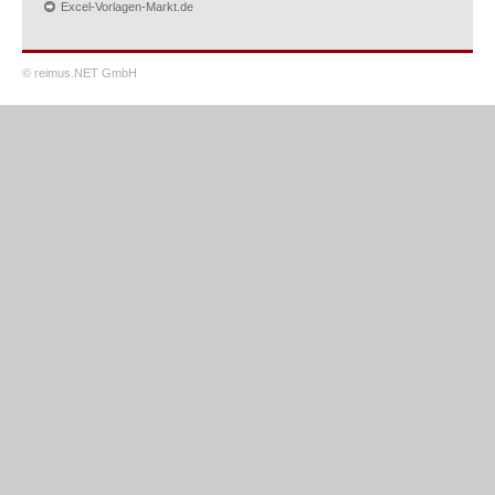
Excel-Vorlagen-Markt.de
© reimus.NET GmbH