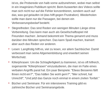
ist es, die Proberede von halb vorne aufzunehmen, wobei man selbst
in ein imaginäres Publikum spricht. Beim Auswerten des Videos sollte
man sich nicht nur auf die Fehler konzentrieren, sondern auch auf
das, was gut gelaufen ist (das hilft gegen Frustration). Wiederholen
sollte man dann nur die Passagen, bei denen ein
Verbesserungsbedarf besteht.
Stegreifreden: Das sind Reden von wenigen Minuten Länge ohne
Vorbereitung. Das kann man auch als Gesellschaftsspiel mit
Freunden machen: Jemand bekommt ein Thema genannt und muss
darüber drei Minuten sprechen. Das kann Spaß machen, trainiert
aber auch das Reden vor anderen.
Lesen: Langfristig hilft es, viel zu lesen, vor allem Sachbücher. Damit
verbessert man seine Allgemeinbildung und erweitert seinen
Wortschatz.
Killerphrasen: Um die Schlagfertigkeit zu trainieren, ist es oft hilfreich,
sogenannte "Killerphrasen" einzustudieren, die man im Falle eines
verbalen Angriffs parat hat. Ein paar Beispiele: "Etwas Besseres fällt
Ihnen nicht ein?", "Das hätten Sie wohl gern?", "Wer schreit, hat
Unrecht!", "Und jetzt das Ganze noch einmal in einem zivilen Tonfall."
Bücher und Seminare:
Für ein intensiveres Training gibt es
zahlreiche Bücher und Seminarangebote.