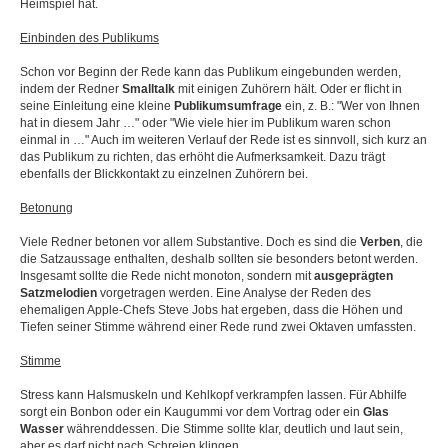
Heimspiel hat.
Einbinden des Publikums
Schon vor Beginn der Rede kann das Publikum eingebunden werden,
indem der Redner
Smalltalk
mit einigen Zuhörern hält. Oder er flicht in
seine Einleitung eine kleine
Publikumsumfrage
ein, z. B.: "Wer von Ihnen
hat in diesem Jahr …" oder "Wie viele hier im Publikum waren schon
einmal in …" Auch im weiteren Verlauf der Rede ist es sinnvoll, sich kurz an
das Publikum zu richten, das erhöht die Aufmerksamkeit. Dazu trägt
ebenfalls der Blickkontakt zu einzelnen Zuhörern bei.
Betonung
Viele Redner betonen vor allem Substantive. Doch es sind die
Verben
, die
die Satzaussage enthalten, deshalb sollten sie besonders betont werden.
Insgesamt sollte die Rede nicht monoton, sondern mit
ausgeprägten
Satzmelodien
vorgetragen werden. Eine Analyse der Reden des
ehemaligen Apple-Chefs Steve Jobs hat ergeben, dass die Höhen und
Tiefen seiner Stimme während einer Rede rund zwei Oktaven umfassten.
Stimme
Stress kann Halsmuskeln und Kehlkopf verkrampfen lassen. Für Abhilfe
sorgt ein Bonbon oder ein Kaugummi vor dem Vortrag oder ein
Glas
Wasser
währenddessen. Die Stimme sollte klar, deutlich und laut sein,
aber es darf nicht nach Schreien klingen.