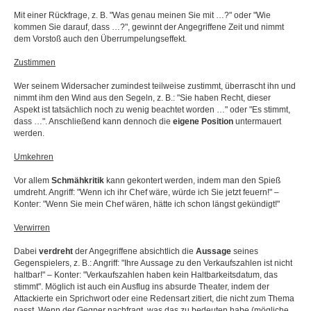
Mit einer Rückfrage, z. B. "Was genau meinen Sie mit …?" oder "Wie
kommen Sie darauf, dass …?", gewinnt der Angegriffene Zeit und nimmt
dem Vorstoß auch den Überrumpelungseffekt.
Zustimmen
Wer seinem Widersacher zumindest teilweise zustimmt, überrascht ihn und
nimmt ihm den Wind aus den Segeln, z. B.: "Sie haben Recht, dieser
Aspekt ist tatsächlich noch zu wenig beachtet worden …" oder "Es stimmt,
dass …". Anschließend kann dennoch die
eigene Position
untermauert
werden.
Umkehren
Vor allem
Schmähkritik
kann gekontert werden, indem man den Spieß
umdreht. Angriff: "Wenn ich ihr Chef wäre, würde ich Sie jetzt feuern!" –
Konter: "Wenn Sie mein Chef wären, hätte ich schon längst gekündigt!"
Verwirren
Dabei
verdreht
der Angegriffene absichtlich die
Aussage
seines
Gegenspielers, z. B.: Angriff: "Ihre Aussage zu den Verkaufszahlen ist nicht
haltbar!" – Konter: "Verkaufszahlen haben kein Haltbarkeitsdatum, das
stimmt". Möglich ist auch ein Ausflug ins absurde Theater, indem der
Attackierte ein Sprichwort oder eine Redensart zitiert, die nicht zum Thema
passt. Wenn der Gegner nachfragt, was das zu bedeuten habe (mögliche