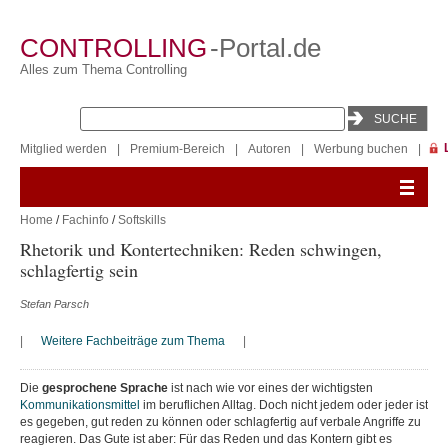
CONTROLLING
-Portal.de
Alles zum Thema Controlling
Mitglied werden
|
Premium-Bereich
|
Autoren
|
Werbung buchen
|
Home
/
Fachinfo
/
Softskills
Rhetorik und Kontertechniken: Reden schwingen,
schlagfertig sein
Stefan Parsch
|
Weitere Fachbeiträge zum Thema
|
Die
gesprochene Sprache
ist nach wie vor eines der wichtigsten
Kommunikationsmittel
im beruflichen Alltag. Doch nicht jedem oder jeder ist
es gegeben, gut reden zu können oder schlagfertig auf verbale Angriffe zu
reagieren. Das Gute ist aber: Für das Reden und das Kontern gibt es