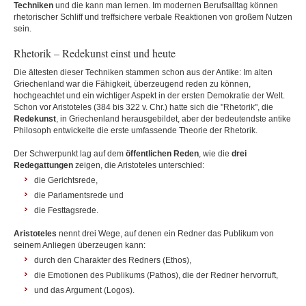
Techniken
und die kann man lernen. Im modernen Berufsalltag können
rhetorischer Schliff und treffsichere verbale Reaktionen von großem Nutzen
sein.
Rhetorik – Redekunst einst und heute
Die ältesten dieser Techniken stammen schon aus der Antike: Im alten
Griechenland war die Fähigkeit, überzeugend reden zu können,
hochgeachtet und ein wichtiger Aspekt in der ersten Demokratie der Welt.
Schon vor Aristoteles (384 bis 322 v. Chr.) hatte sich die "Rhetorik", die
Redekunst
, in Griechenland herausgebildet, aber der bedeutendste antike
Philosoph entwickelte die erste umfassende Theorie der Rhetorik.
Der Schwerpunkt lag auf dem
öffentlichen Reden
, wie die
drei
Redegattungen
zeigen, die Aristoteles unterschied:
die Gerichtsrede,
die Parlamentsrede und
die Festtagsrede.
Aristoteles
nennt drei Wege, auf denen ein Redner das Publikum von
seinem Anliegen überzeugen kann:
durch den Charakter des Redners (Ethos),
die Emotionen des Publikums (Pathos), die der Redner hervorruft,
und das Argument (Logos).