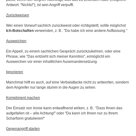
Antwort: "Nichts!"), ist sein Angriff verpufft.
Zurückweisen
Wer einen Vorwurf sachlich zurückweist oder richtigstellt, sollte möglichst
Ich-Botschaften
verwenden, z. B.: "Da habe ich eine andere Auffassung."
Ausweichen
Ein Appell, zu einem sachlichen Gespräch zurückzukehren, oder eine
Phrase, wie "Das entzieht sich meiner Kenntnis", ermöglicht ein
Ausweichen vor einer inhaltlichen Auseinandersetzung.
Ignorieren
Manchmal hilft es auch, auf eine Verbalattacke nicht zu antworten, sondern
dem Angreifer nur lange stumm in die Augen zu sehen.
Kompliment machen
Der Einsatz von Ironie kann entwaffnend wirken, z. B.: "Dass Ihnen das
aufgefallen ist – alle Achtung!" oder "Da kann ich Ihnen nur zu Ihrem
Scharfsinn gratulieren!"
Gegenangriff starten