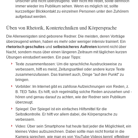
unsicher und nicht überzeugend. Wer nicht frei redet, sollte dennoch
immer wieder ins Publikum sehen. Wenn es möglich ist, sollte
kurzzeitiger Blickkontakt zu einzelnen Personen unter den Zuhörern
aufgebaut werden.
Üben von Rhetorik, Kontertechniken und Körpersprache
Die Allerwenigsten sind geborene Redner. Die meisten, deren Vorträge
überzeugend wirken, haben es mehr oder weniger intensiv trainiert. Ein
rhetorisch geschultes
und
selbstsicheres Auftreten
kommt nicht über
Nacht, sondern muss über einen längeren Zeitraum mit täglichen kurzen
Übungen einstudiert werden. Ein paar Tipps:
Texte zusammenfassen: Um die sprachliche Ausdrucksweise zu
verbessern, hilft es meist, Zeitungsartikel oder andere kurze Texte
zusammenzufassen. Das trainiert auch, Dinge "auf den Punkt" zu
bringen.
Vorbilder: Im Internet gibt es zahllose Aufzeichnungen von Reden, z.
B. TED Talks. Es hilft, sich regelmäßig solche Reden anzusehen und -
hören und genau darauf zu achten, wie der Redner sein Publikum
überzeugt.
Spiegel: Der Spiegel ist ein einfaches Hilfsmittel für die
Selbstkontrolle. Er hilft vor allem dabei, die Körpersprache zu
verbessern.
Video:
Über sein Smartphone hat heute fast jeder die Möglichkeit, ein
kleines Video aufzuzeichnen. Dabei sollte man nicht frontal in die
Kamera sprechen, wie man es von YouTube-Videos kennt; effektiver