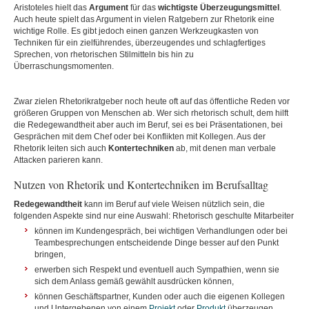
Aristoteles hielt das
Argument
für das
wichtigste Überzeugungsmittel
.
Auch heute spielt das Argument in vielen Ratgebern zur Rhetorik eine
wichtige Rolle. Es gibt jedoch einen ganzen Werkzeugkasten von
Techniken für ein zielführendes, überzeugendes und schlagfertiges
Sprechen, von rhetorischen Stilmitteln bis hin zu
Überraschungsmomenten.
Zwar zielen Rhetorikratgeber noch heute oft auf das öffentliche Reden vor
größeren Gruppen von Menschen ab. Wer sich rhetorisch schult, dem hilft
die Redegewandtheit aber auch im Beruf, sei es bei Präsentationen, bei
Gesprächen mit dem Chef oder bei Konflikten mit Kollegen. Aus der
Rhetorik leiten sich auch
Kontertechniken
ab, mit denen man verbale
Attacken parieren kann.
Nutzen von Rhetorik und Kontertechniken im Berufsalltag
Redegewandtheit
kann im Beruf auf viele Weisen nützlich sein, die
folgenden Aspekte sind nur eine Auswahl: Rhetorisch geschulte Mitarbeiter
können im Kundengespräch, bei wichtigen Verhandlungen oder bei
Teambesprechungen entscheidende Dinge besser auf den Punkt
bringen,
erwerben sich Respekt und eventuell auch Sympathien, wenn sie
sich dem Anlass gemäß gewählt ausdrücken können,
können Geschäftspartner, Kunden oder auch die eigenen Kollegen
und Untergebenen von einem
Projekt
oder
Produkt
überzeugen,