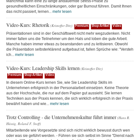
Manchmal kann eine zu lange andauernde Stress-Phase zu
gesundheitlichen Einschränkungen, oder gar Burnout führen. Damit Ihnen
das nicht passiert, lernen...
mehr lesen
Video-Kurs: Rhetorik
(Kristoffer Ditz)
Premium
Shop-Artikel
Video
Präsentationen sind in der Geschäftswelt nicht mehr wegzudenken. Nicht
immer fallen uns die Teilnehmer um den Hals und loben die gute Arbeit.
Manche haben immer etwas zu beanstanden und zu kritisieren. Obwohl
die Präsentation selbsterklärend aufgebaut ist, fallen Sprüche wie: "Versteh
ich...
mehr lesen
Video-Kurs: Leadership Skills lernen
(Kristoffer Ditz)
Premium
Shop-Artikel
Video
In diesem Online-Kurs lernen Sie, wie Sie Leadership Skills im
Unternehmen erfolgreich in der Personalarbeit einsetzen. Keine Theorie
aus der Hochschule, die nur auf dem Papier gut aussieht. Sie lernen
Techniken aus der Praxis kennen, die sich wirklich erfolgreich in der Praxis
bewährt haben und wie...
mehr lesen
Trotz Controlling - die Unternehmenskultur führt immer
(Hans R.
Hässig, Roland F. Stoff)
Mitarbeitende wie Vorgesetzte sind sich nicht wirklich bewusst durch wen
oder was sie geführt werden. - Führen sie sich selbst im Sinne "Dienst nach