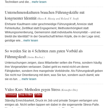
Techniken und die...
mehr lesen
Unternehmenskulturen brauchen Führungskräfte mit
kongruenter Identität
(Hans R. Hässig und Roland F. Stoff)
Ehrbarer Kaufmann oder geschmeidige Führungskraft, Anreize statt
Fehlerkultur, Zertifikat statt Engagement, Methodenhörigkeit statt
Wirkungsorientierung, Gemeinsinn statt individuelle Anonymität – und wo
bleibt die Identität? In der Gesellschaft fehlen Köpfe, die in der Lage sind,
geistige wie...
mehr lesen
So werden Sie in 4 Schritten zum guten Vorbild als
Führungskraft
(Anita Bischof )
Untersuchungen zeigen, dass Mitarbeiter selten die Firma, sondern häufig
ihre Vorgesetzten verlassen. Dabei geht es meist nicht um deren
Fähigkeiten, sondern ihre mangelnde Vorbildrolle. Als Führungskraft geben
Sie nicht nur Orientierung mit dem, was Sie tun, sondern auch damit, wie
sie es tun. ...
mehr lesen
Video Kurs: Methoden gegen Stress
(Kristoffer Ditz)
Premium
Shop-Artikel
Video
Ständig Erreichbarkeit, Druck im Job und private Sorgen verlangen uns
einiges ab. Nicht selten tappen wir dabei in die sogenannte Stress-Falle.