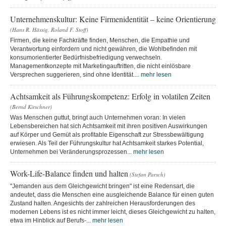
Unternehmenskultur: Keine Firmenidentität – keine Orientierung
(Hans R. Hässig, Roland F. Stoff)
Firmen, die keine Fachkräfte finden, Menschen, die Empathie und
Verantwortung einfordern und nicht gewähren, die Wohlbefinden mit
konsumorientierter Bedürfnisbefriedigung verwechseln.
Managementkonzepte mit Marketingauftritten, die nicht einlösbare
Versprechen suggerieren, sind ohne Identität....
mehr lesen
Achtsamkeit als Führungskompetenz: Erfolg in volatilen Zeiten
(Bernd Kirschner)
Was Menschen guttut, bringt auch Unternehmen voran: In vielen
Lebensbereichen hat sich Achtsamkeit mit ihren positiven Auswirkungen
auf Körper und Gemüt als profitable Eigenschaft zur Stressbewältigung
erwiesen. Als Teil der Führungskultur hat Achtsamkeit starkes Potential,
Unternehmen bei Veränderungsprozessen...
mehr lesen
Work-Life-Balance finden und halten
(Stefan Parsch)
"Jemanden aus dem Gleichgewicht bringen" ist eine Redensart, die
andeutet, dass die Menschen eine ausgleichende Balance für einen guten
Zustand halten. Angesichts der zahlreichen Herausforderungen des
modernen Lebens ist es nicht immer leicht, dieses Gleichgewicht zu halten,
etwa im Hinblick auf Berufs-...
mehr lesen