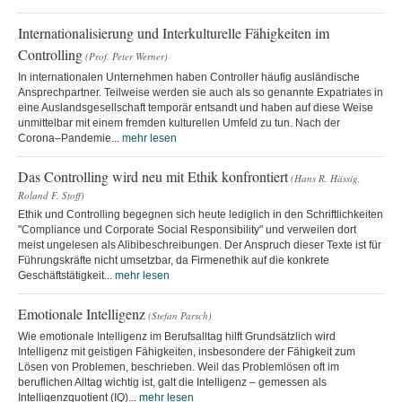
Internationalisierung und Interkulturelle Fähigkeiten im
Controlling
(Prof. Peter Werner)
In internationalen Unternehmen haben Controller häufig ausländische
Ansprechpartner. Teilweise werden sie auch als so genannte Expatriates in
eine Auslandsgesellschaft temporär entsandt und haben auf diese Weise
unmittelbar mit einem fremden kulturellen Umfeld zu tun. Nach der
Corona–Pandemie...
mehr lesen
Das Controlling wird neu mit Ethik konfrontiert
(Hans R. Hässig,
Roland F. Stoff)
Ethik und Controlling begegnen sich heute lediglich in den Schriftlichkeiten
"Compliance und Corporate Social Responsibility" und verweilen dort
meist ungelesen als Alibibeschreibungen. Der Anspruch dieser Texte ist für
Führungskräfte nicht umsetzbar, da Firmenethik auf die konkrete
Geschäftstätigkeit...
mehr lesen
Emotionale Intelligenz
(Stefan Parsch)
Wie emotionale Intelligenz im Berufsalltag hilft Grundsätzlich wird
Intelligenz mit geistigen Fähigkeiten, insbesondere der Fähigkeit zum
Lösen von Problemen, beschrieben. Weil das Problemlösen oft im
beruflichen Alltag wichtig ist, galt die Intelligenz – gemessen als
Intelligenzquotient (IQ)...
mehr lesen