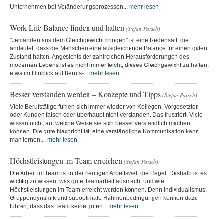
Unternehmen bei Veränderungsprozessen...
mehr lesen
Work-Life-Balance finden und halten
(Stefan Parsch)
"Jemanden aus dem Gleichgewicht bringen" ist eine Redensart, die
andeutet, dass die Menschen eine ausgleichende Balance für einen guten
Zustand halten. Angesichts der zahlreichen Herausforderungen des
modernen Lebens ist es nicht immer leicht, dieses Gleichgewicht zu halten,
etwa im Hinblick auf Berufs-...
mehr lesen
Besser verstanden werden – Konzepte und Tipps
(Stefan Parsch)
Viele Berufstätige fühlen sich immer wieder von Kollegen, Vorgesetzten
oder Kunden falsch oder überhaupt nicht verstanden. Das frustriert. Viele
wissen nicht, auf welche Weise sie sich besser verständlich machen
können. Die gute Nachricht ist: eine verständliche Kommunikation kann
man lernen....
mehr lesen
Höchstleistungen im Team erreichen
(Stefan Parsch)
Die Arbeit im Team ist in der heutigen Arbeitswelt die Regel. Deshalb ist es
wichtig zu wissen, was gute Teamarbeit ausmacht und wie
Höchstleistungen im Team erreicht werden können. Denn Individualismus,
Gruppendynamik und suboptimale Rahmenbedingungen können dazu
führen, dass das Team keine guten...
mehr lesen