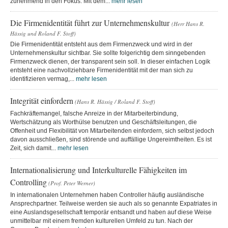
zunehmend in den Fokus. Mit dem...
mehr lesen
Die Firmenidentität führt zur Unternehmenskultur
(Herr Hans R.
Hässig und Roland F. Stoff)
Die Firmenidentität entsteht aus dem Firmenzweck und wird in der
Unternehmenskultur sichtbar. Sie sollte folgerichtig dem sinngebenden
Firmenzweck dienen, der transparent sein soll. In dieser einfachen Logik
entsteht eine nachvollziehbare Firmenidentität mit der man sich zu
identifizieren vermag,...
mehr lesen
Integrität einfordern
(Hans R. Hässig / Roland F. Stoff)
Fachkräftemangel, falsche Anreize in der Mitarbeiterbindung,
Wertschätzung als Worthülse benutzen und Geschäftsleitungen, die
Offenheit und Flexibilität von Mitarbeitenden einfordern, sich selbst jedoch
davon ausschließen, sind störende und auffällige Ungereimtheiten. Es ist
Zeit, sich damit...
mehr lesen
Internationalisierung und Interkulturelle Fähigkeiten im
Controlling
(Prof. Peter Werner)
In internationalen Unternehmen haben Controller häufig ausländische
Ansprechpartner. Teilweise werden sie auch als so genannte Expatriates in
eine Auslandsgesellschaft temporär entsandt und haben auf diese Weise
unmittelbar mit einem fremden kulturellen Umfeld zu tun. Nach der