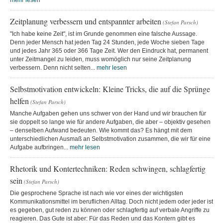
mehr lesen
Zeitplanung verbessern und entspannter arbeiten
(Stefan Parsch)
"Ich habe keine Zeit", ist im Grunde genommen eine falsche Aussage.
Denn jeder Mensch hat jeden Tag 24 Stunden, jede Woche sieben Tage
und jedes Jahr 365 oder 366 Tage Zeit. Wer den Eindruck hat, permanent
unter Zeitmangel zu leiden, muss womöglich nur seine Zeitplanung
verbessern. Denn nicht selten...
mehr lesen
Selbstmotivation entwickeln: Kleine Tricks, die auf die Sprünge
helfen
(Stefan Parsch)
Manche Aufgaben gehen uns schwer von der Hand und wir brauchen für
sie doppelt so lange wie für andere Aufgaben, die aber – objektiv gesehen
– denselben Aufwand bedeuten. Wie kommt das? Es hängt mit dem
unterschiedlichen Ausmaß an Selbstmotivation zusammen, die wir für eine
Aufgabe aufbringen...
mehr lesen
Rhetorik und Kontertechniken: Reden schwingen, schlagfertig
sein
(Stefan Parsch)
Die gesprochene Sprache ist nach wie vor eines der wichtigsten
Kommunikationsmittel im beruflichen Alltag. Doch nicht jedem oder jeder ist
es gegeben, gut reden zu können oder schlagfertig auf verbale Angriffe zu
reagieren. Das Gute ist aber: Für das Reden und das Kontern gibt es