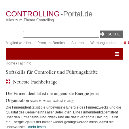
CONTROLLING
-Portal.de
Alles zum Thema Controlling
Mitglied werden
|
Premium-Bereich
|
Autoren
|
Werbung buchen
|
Home
/
Fachinfo
Softskills für Controller und Führungskräfte
Neueste Fachbeiträge
Die Firmenidentität ist die ungenutzte Energie jeder
Organisation
(Hans R. Hässig, Roland F. Stoff)
Die Firmenidentität ist die unbewusste Energie des Firmenzwecks und die
Qualität des Gemeinsinns aller Beteiligten. Eine Firmenidentität entsteht
über den Firmensinn- und Zweck und die dafür verlangte Haltung. Es ist
ein Energie-Zyklus der immer wieder getätigt werden muss, damit die
unbewusste...
mehr lesen