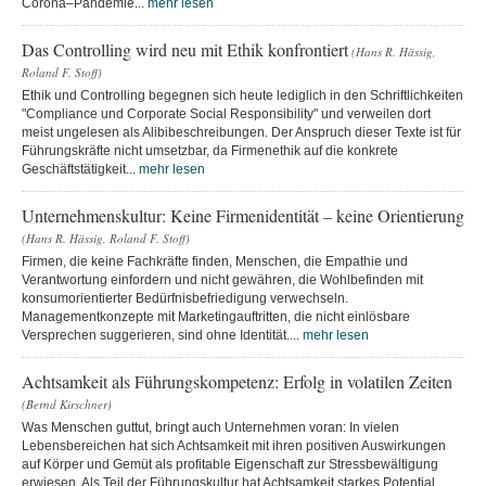
Corona–Pandemie...
mehr lesen
Das Controlling wird neu mit Ethik konfrontiert
(Hans R. Hässig,
Roland F. Stoff)
Ethik und Controlling begegnen sich heute lediglich in den Schriftlichkeiten
"Compliance und Corporate Social Responsibility" und verweilen dort
meist ungelesen als Alibibeschreibungen. Der Anspruch dieser Texte ist für
Führungskräfte nicht umsetzbar, da Firmenethik auf die konkrete
Geschäftstätigkeit...
mehr lesen
Unternehmenskultur: Keine Firmenidentität – keine Orientierung
(Hans R. Hässig, Roland F. Stoff)
Firmen, die keine Fachkräfte finden, Menschen, die Empathie und
Verantwortung einfordern und nicht gewähren, die Wohlbefinden mit
konsumorientierter Bedürfnisbefriedigung verwechseln.
Managementkonzepte mit Marketingauftritten, die nicht einlösbare
Versprechen suggerieren, sind ohne Identität....
mehr lesen
Achtsamkeit als Führungskompetenz: Erfolg in volatilen Zeiten
(Bernd Kirschner)
Was Menschen guttut, bringt auch Unternehmen voran: In vielen
Lebensbereichen hat sich Achtsamkeit mit ihren positiven Auswirkungen
auf Körper und Gemüt als profitable Eigenschaft zur Stressbewältigung
erwiesen. Als Teil der Führungskultur hat Achtsamkeit starkes Potential,