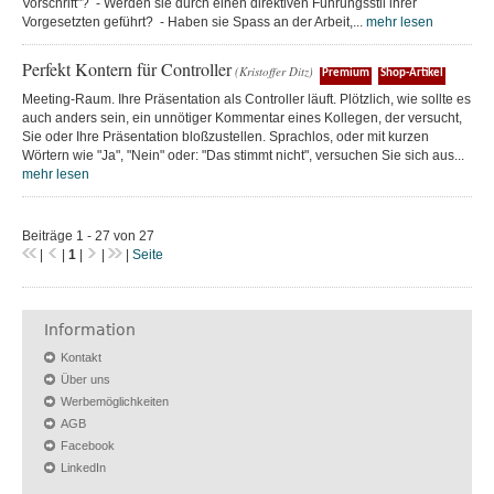
Vorschrift"? - Werden sie durch einen direktiven Führungsstil ihrer
Vorgesetzten geführt? - Haben sie Spass an der Arbeit,...
mehr lesen
Perfekt Kontern für Controller
(Kristoffer Ditz)
Premium
Shop-Artikel
Meeting-Raum. Ihre Präsentation als Controller läuft. Plötzlich, wie sollte es
auch anders sein, ein unnötiger Kommentar eines Kollegen, der versucht,
Sie oder Ihre Präsentation bloßzustellen. Sprachlos, oder mit kurzen
Wörtern wie "Ja", "Nein" oder: "Das stimmt nicht", versuchen Sie sich aus...
mehr lesen
Beiträge 1 - 27 von 27
|
|
1
|
|
|
Seite
Information
Kontakt
Über uns
Werbemöglichkeiten
AGB
Facebook
LinkedIn