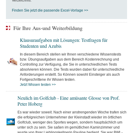
Verzeichnis.
Finden Sie jetzt die passende Excel-Vorlage >>
Für Ihre Aus-und Weiterbildung
Klausuraufgaben mit Lösungen: Testfragen für
Studenten und Azubis
In diesem Bereich stellen wir Ihnen verschiedene Wissenstests
bzw. Übungsaufgaben aus dem Bereich Kostenrechnung und
Controlling zur Verfügung, die Sie in unterschiedlichen Tests
absolvieren können. Die Tests wurden dabei für unterschiedliche
Anforderungen erstellt. So Können sowohl Einsteiger als auch
Fortgeschrittene ihr Wissen testen.
Jetzt Wissen testen >>
Neulich im Golfclub - Eine amüsante Glosse von Prof.
Peter Hoberg
Es war wieder soweit. Nach einer anstrengenden Woche trafen sich
die erfolgreichen Unternehmer der Kleinstadt wieder im örtlichen
Golfclub, weniger des Sportes wegen, sondern hauptsächlich um
unter sich zu sein. Sie saßen im gemütlichen Kaminzimmer und
wurde von Ihrer Lieblingskellnerin Pauline bedient. Sie war BWL-