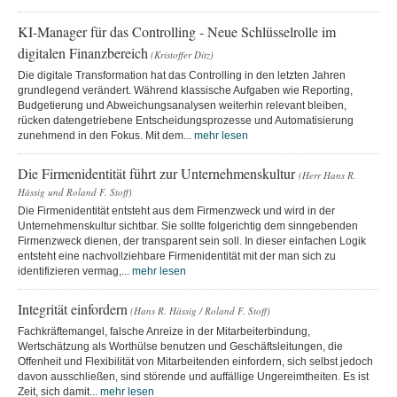
KI-Manager für das Controlling - Neue Schlüsselrolle im
digitalen Finanzbereich
(Kristoffer Ditz)
Die digitale Transformation hat das Controlling in den letzten Jahren
grundlegend verändert. Während klassische Aufgaben wie Reporting,
Budgetierung und Abweichungsanalysen weiterhin relevant bleiben,
rücken datengetriebene Entscheidungsprozesse und Automatisierung
zunehmend in den Fokus. Mit dem...
mehr lesen
Die Firmenidentität führt zur Unternehmenskultur
(Herr Hans R.
Hässig und Roland F. Stoff)
Die Firmenidentität entsteht aus dem Firmenzweck und wird in der
Unternehmenskultur sichtbar. Sie sollte folgerichtig dem sinngebenden
Firmenzweck dienen, der transparent sein soll. In dieser einfachen Logik
entsteht eine nachvollziehbare Firmenidentität mit der man sich zu
identifizieren vermag,...
mehr lesen
Integrität einfordern
(Hans R. Hässig / Roland F. Stoff)
Fachkräftemangel, falsche Anreize in der Mitarbeiterbindung,
Wertschätzung als Worthülse benutzen und Geschäftsleitungen, die
Offenheit und Flexibilität von Mitarbeitenden einfordern, sich selbst jedoch
davon ausschließen, sind störende und auffällige Ungereimtheiten. Es ist
Zeit, sich damit...
mehr lesen