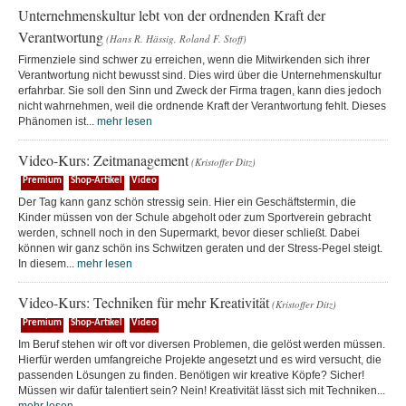
Unternehmenskultur lebt von der ordnenden Kraft der
Verantwortung
(Hans R. Hässig, Roland F. Stoff)
Firmenziele sind schwer zu erreichen, wenn die Mitwirkenden sich ihrer
Verantwortung nicht bewusst sind. Dies wird über die Unternehmenskultur
erfahrbar. Sie soll den Sinn und Zweck der Firma tragen, kann dies jedoch
nicht wahrnehmen, weil die ordnende Kraft der Verantwortung fehlt. Dieses
Phänomen ist...
mehr lesen
Video-Kurs: Zeitmanagement
(Kristoffer Ditz)
Premium
Shop-Artikel
Video
Der Tag kann ganz schön stressig sein. Hier ein Geschäftstermin, die
Kinder müssen von der Schule abgeholt oder zum Sportverein gebracht
werden, schnell noch in den Supermarkt, bevor dieser schließt. Dabei
können wir ganz schön ins Schwitzen geraten und der Stress-Pegel steigt.
In diesem...
mehr lesen
Video-Kurs: Techniken für mehr Kreativität
(Kristoffer Ditz)
Premium
Shop-Artikel
Video
Im Beruf stehen wir oft vor diversen Problemen, die gelöst werden müssen.
Hierfür werden umfangreiche Projekte angesetzt und es wird versucht, die
passenden Lösungen zu finden. Benötigen wir kreative Köpfe? Sicher!
Müssen wir dafür talentiert sein? Nein! Kreativität lässt sich mit Techniken...