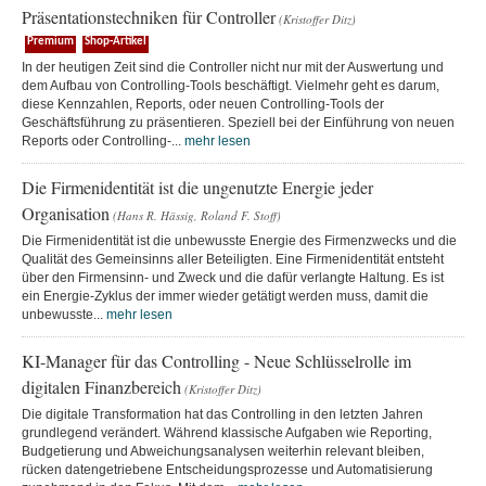
Präsentationstechniken für Controller
(Kristoffer Ditz)
Premium
Shop-Artikel
In der heutigen Zeit sind die Controller nicht nur mit der Auswertung und
dem Aufbau von Controlling-Tools beschäftigt. Vielmehr geht es darum,
diese Kennzahlen, Reports, oder neuen Controlling-Tools der
Geschäftsführung zu präsentieren. Speziell bei der Einführung von neuen
Reports oder Controlling-...
mehr lesen
Die Firmenidentität ist die ungenutzte Energie jeder
Organisation
(Hans R. Hässig, Roland F. Stoff)
Die Firmenidentität ist die unbewusste Energie des Firmenzwecks und die
Qualität des Gemeinsinns aller Beteiligten. Eine Firmenidentität entsteht
über den Firmensinn- und Zweck und die dafür verlangte Haltung. Es ist
ein Energie-Zyklus der immer wieder getätigt werden muss, damit die
unbewusste...
mehr lesen
KI-Manager für das Controlling - Neue Schlüsselrolle im
digitalen Finanzbereich
(Kristoffer Ditz)
Die digitale Transformation hat das Controlling in den letzten Jahren
grundlegend verändert. Während klassische Aufgaben wie Reporting,
Budgetierung und Abweichungsanalysen weiterhin relevant bleiben,
rücken datengetriebene Entscheidungsprozesse und Automatisierung