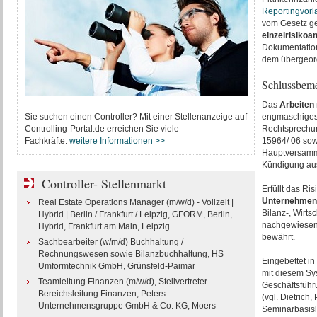
Reportingvorl
vom Gesetz ge
einzelrisiko
Dokumentation
dem übergeord
Schlussbem
Das
Arbeiten 
Sie suchen einen Controller? Mit einer Stellenanzeige auf
engmaschiges 
Controlling-Portal.de erreichen Sie viele
Rechtsprechun
Fachkräfte.
weitere Informationen >>
15964/ 06 sow
Hauptversammlu
Kündigung aus
Controller- Stellenmarkt
Erfüllt das R
Unternehmen
Real Estate Operations Manager (m/w/d) - Vollzeit |
Bilanz-, Wirt
Hybrid | Berlin / Frankfurt / Leipzig, GFORM, Berlin,
nachgewiesen
Hybrid, Frankfurt am Main, Leipzig
bewährt.
Sachbearbeiter (w/m/d) Buchhaltung /
Rechnungswesen sowie Bilanzbuchhaltung, HS
Eingebettet in
Umformtechnik GmbH, Grünsfeld-Paimar
mit diesem Sy
Teamleitung Finanzen (m/w/d), Stellvertreter
Geschäftsführ
Bereichsleitung Finanzen, Peters
(vgl. Dietrich
Unternehmensgruppe GmbH & Co. KG, Moers
Seminarbasisli