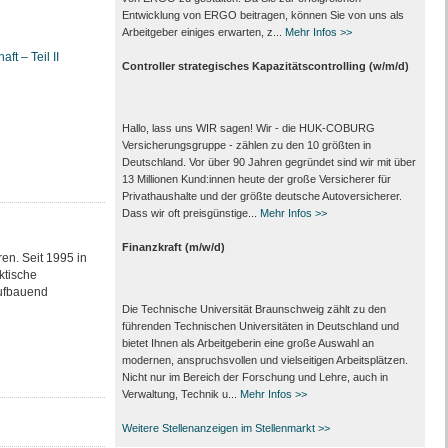
Entwicklung von ERGO beitragen, können Sie von uns als
Arbeitgeber einiges erwarten, z...
Mehr Infos >>
ft – Teil II
Controller strategisches Kapazitätscontrolling (w/m/d)
Hallo, lass uns WIR sagen! Wir - die HUK-COBURG
Versicherungsgruppe - zählen zu den 10 größten in
Deutschland. Vor über 90 Jahren gegründet sind wir mit über
13 Millionen Kund:innen heute der große Versicherer für
Privathaushalte und der größte deutsche Autoversicherer.
Dass wir oft preisgünstige...
Mehr Infos >>
Finanzkraft (m/w/d)
en. Seit 1995 in
ktische
aufbauend
Die Technische Universität Braunschweig zählt zu den
führenden Technischen Universitäten in Deutschland und
bietet Ihnen als Arbeit­geberin eine große Auswahl an
modernen, anspruchsvollen und vielseitigen Arbeits­plätzen.
Nicht nur im Bereich der Forschung und Lehre, auch in
Verwaltung, Technik u...
Mehr Infos >>
Weitere Stellenanzeigen im Stellenmarkt >>