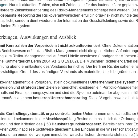
agen
. Nur mit aktuellen Zahlen, also mit Zahlen, die für das laufende Jahr geplant 
forderte Zukunftsorientierung des Risiko-Managements sichergestellt werden. Da
angepasste
Reporting
der Risikoverantwortlichen erfüllt in orga-risk nicht nur die ge
spflicht, sondern dient wiederum der Information der Geschäftsleitung sowie der 
neten Zielsystem.
erkungen, Auswirkungen und Ausblick
mit Kennzahlen der Vorperiode ist nicht zukunftsorientiert
. Ohne Dokumentation
Berichtswesen erfüllt das Risiko-Management nicht die gesetzlichen Anforderungen
g zum Risiko-Management sei auf zwei Urteile verwiesen (Landgericht München 
ie Kammergericht Berlin 2004, Az: 2 U 191/02). Die Münchner Richter erklärten de
ng über die Entlastung des Vorstands für nichtig. Die Berliner Richter sahen eine 
 wichtigem Grund des zuständigen Vorstands als materiellrechtlich begründet an.
isiko-Management die Vorgaben, ist ein dokumentiertes
Unternehmenszielsystem
m
svision
und
strategischen Zielen
eingerichtet, existieren ein Portfolio-Manageme
schaftsund Finanzplanungssystem und sind die Systeme aufeinander abgestimmt, fü
ermaßen zu einem
besseren Unternehmensrating
. Diese Vorgehensweise hat sic
 die
Controllingsystematik orga-control
arbeiten Unternehmen unterschiedliche
stem und bekommen in der Abschlussprüfung Bestnoten hinsichtlich der Ordnungs
ung und den Kriterien des § 53
Haushaltsgrundsätzegesetz
. Bereits nach ihrer Er
, Peter 2005) hat diese Sichtweise gleichermaßen Eingang in die Wissenschaft gefu
teratur an einem der wenigen immobilienwirtschaftlichen Universitätslehrstühle (