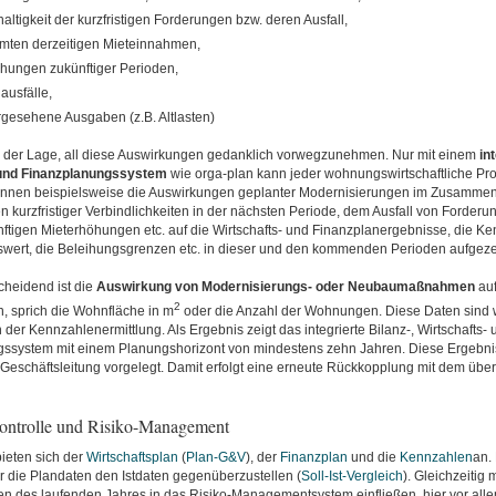
altigkeit der kurzfristigen Forderungen bzw. deren Ausfall,
mten derzeitigen Mieteinnahmen,
hungen zukünftiger Perioden,
ausfälle,
gesehene Ausgaben (z.B. Altlasten)
n der Lage, all diese Auswirkungen gedanklich vorwegzunehmen. Nur mit einem
in
 und Finanzplanungssystem
wie orga-plan kann jeder wohnungswirtschaftliche Pr
nnen beispielsweise die Auswirkungen geplanter Modernisierungen im Zusammens
kurzfristiger Verbindlichkeiten in der nächsten Periode, dem Ausfall von Forderun
nftigen Mieterhöhungen etc. auf die Wirtschafts- und Finanzplanergebnisse, die K
ert, die Beleihungsgrenzen etc. in dieser und den kommenden Perioden aufgeze
heidend ist die
Auswirkung von Modernisierungs- oder Neubaumaßnahmen
auf
2
, sprich die Wohnfläche in m
oder die Anzahl der Wohnungen. Diese Daten sind 
er Kennzahlenermittlung. Als Ergebnis zeigt das integrierte Bilanz-, Wirtschafts- 
ssystem mit einem Planungshorizont von mindestens zehn Jahren. Diese Ergebn
Geschäftsleitung vorgelegt. Damit erfolgt eine erneute Rückkopplung mit dem üb
 Kontrolle und Risiko-Management
bieten sich der
Wirtschaftsplan
(
Plan-G&V
), der
Finanzplan
und die
Kennzahlen
an.
r die Plandaten den Istdaten gegenüberzustellen (
Soll-Ist-Vergleich
). Gleichzeitig
n des laufenden Jahres in das Risiko-Managementsystem einfließen, hier vor alle