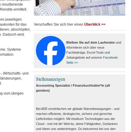
 resultierende
endite ermittelt.
den jeweiligen
baukosten für das
Verschaffen Sie sich hier einen
Überblick >>
ieren, abschöpfen,
n. Dadurch wird
Bleiben Sie auf dem Laufenden
und
informieren sich über neue
teme. Systeme
Fachbeiträge, Excel-Tools und
ormation.
Jobangebote auf unserer
Facebook-
Seite >>
, Wirtschafts- und
Stellenanzeigen
etänderungen,
.
Accounting Specialist / Finanzbuchhalter*in (all
genders)
gig vom übrigen
Bei AEB vereinfachen wir globale Warenbewegungen - und
machen effiziente, ökologische, sichere und gerechte
Lieferketten möglich. Mit intuitiven Technologien aus der
Cloud - und mit dir! Weil du, deine Fähigkeiten, Gedanken
und Ideen uns weiterbringen. Du bekommst bei uns den