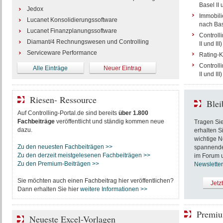
Basel II u
Jedox
Immobilie
Lucanet Konsolidierungssoftware
nach Base
Lucanet Finanzplanungssoftware
Controll
Diamant/4 Rechnungswesen und Controlling
II und III)
Serviceware Performance
Rating-Kr
Controll
Alle Einträge
Neuer Eintrag
II und III)
Riesen- Ressource
Blei
Auf Controlling-Portal.de sind bereits
über 1.800
Fachbeiträge
veröffentlicht und ständig kommen neue
Tragen Sie
dazu.
erhalten S
wichtige N
Zu den neuesten Fachbeiträgen >>
spannende 
Zu den derzeit meistgelesenen Fachbeiträgen >>
im Forum u
Zu den Premium-Beiträgen >>
Newsletter
Sie möchten auch einen Fachbeitrag hier veröffentlichen?
Jetz
Dann erhalten Sie hier
weitere Informationen >>
Premiu
Neueste Excel-Vorlagen