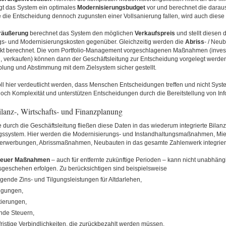
gt das System ein optimales
Modernisierungsbudget
vor und berechnet die daraus
e die Entscheidung dennoch zugunsten einer Vollsanierung fallen, wird auch diese R
räußerung
berechnet das System den möglichen
Verkaufspreis
und stellt diesen 
gs- und Modernisierungskosten gegenüber. Gleichzeitig werden die
Abriss
- / Neu
ekt berechnet. Die vom Portfolio-Management vorgeschlagenen Maßnahmen (invest
, verkaufen) können dann der Geschäftsleitung zur Entscheidung vorgelegt werde
lung und Abstimmung mit dem Zielsystem sicher gestellt.
oll hier verdeutlicht werden, dass Menschen Entscheidungen treffen und nicht Sys
och Komplexität und unterstützen Entscheidungen durch die Bereitstellung von Inf
Bilanz-, Wirtschafts- und Finanzplanung
durch die Geschäftsleitung fließen diese Daten in das wiederum integrierte Bilanz-
ssystem. Hier werden die Modernisierungs- und Instandhaltungsmaßnahmen, Mi
erwerbungen, Abrissmaßnahmen, Neubauten in das gesamte Zahlenwerk integriert
neuer Maßnahmen
– auch für entfernte zukünftige Perioden – kann nicht unabhän
eschehen erfolgen. Zu berücksichtigen sind beispielsweise
ngende Zins- und Tilgungsleistungen für Altdarlehen,
lgungen,
ierungen,
nde Steuern,
zfristige Verbindlichkeiten, die zurückbezahlt werden müssen,