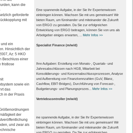
wurden, kann die
s
Eine spannende Aufgabe, in der Sie Ihr Expertenwissen
setzlich geforderte
einbringen können. Wachsen Sie mit uns gemeinsam! Wir
Rückkopplung mit
bieten Raum, um füreinander und miteinander die Zukunft
von ERGO zu gestalten. Da Sie zur erfolgreichen
Entwicklung von ERGO beitragen, können Sie von uns als
Arbeitgeber einiges erwarten, ...
Mehr Infos >>
 und ein
Specialist Finance (m/w/d)
. Hinsichtlich der
2007, Az: 5 HKO
n Beschluss einer
Ihre Aufgaben: Erstellung von Monats‑, Quartals‑ und
fristlose
Jahresabschlüssen nach HGB, Mitarbeit bei
Konsolidierungs‑ und Konzernabschlussprozessen, Analyse
und Aufbereitung von Finanzkennzahlen (GuV, Bilanz,
it
Cashflow, EBIT-Bridges), Durchführung von Forecast‑,
ntsystem sowie ein
Budgetierungs‑ und Planungsprozes...
Mehr Infos >>
hrt das
h in der Praxis
Vertriebscontroller (m/w/d)
r Größenordnungen
mäßigkeit der
ine spannende Aufgabe, in der Sie Ihr Expertenwissen
stveröffentlichung
einbringen können. Wachsen Sie mit uns gemeinsam! Wir
nden, und zwar als
bieten Raum, um füreinander und miteinander die Zukunft
Technische
von ERGO zu gestalten. Da Sie zur erfolgreichen