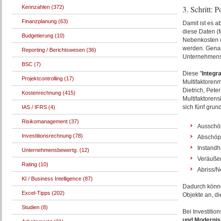
Kennzahlen (372)
3. Schritt: 
Finanzplanung (63)
Damit ist es 
diese Daten (
Budgetierung (10)
Nebenkosten et
werden. Genau
Reporting / Berichtswesen (36)
Unternehmensz
BSC (7)
Diese "
I
ntegr
Projektcontrolling (17)
Multifaktoren
Dietrich, Pete
Kostenrechnung (415)
Multifaktorens
sich fünf gru
IAS / IFRS (4)
Risikomanagement (37)
Ausschö
Investitionsrechnung (78)
Abschöp
Instandh
Unternehmensbewertg. (12)
Veräuße
Rating (10)
Abriss/
KI / Business Intelligence (87)
Dadurch könne
Excel-Tipps (202)
Objekte an, d
Studien (8)
Bei Investiti
und Modernisi