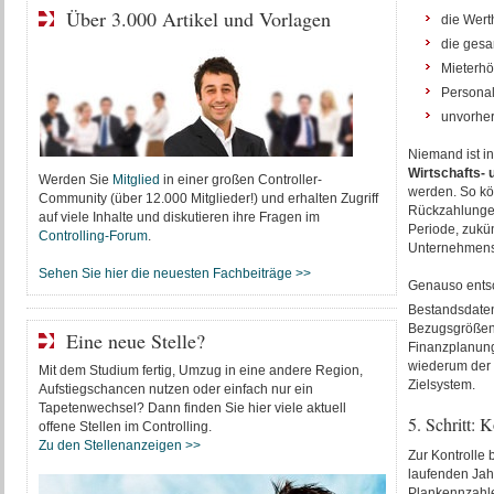
Über 3.000 Artikel und Vorlagen
die Werth
die gesa
Mieterhö
Personal
unvorher
Niemand ist i
Wirtschafts-
Werden Sie
Mitglied
in einer großen Controller-
werden. So kö
Community (über 12.000 Mitglieder!) und erhalten Zugriff
Rückzahlungen 
auf viele Inhalte und diskutieren ihre Fragen im
Periode, zukü
Controlling-Forum
.
Unternehmensw
Sehen Sie hier die neuesten Fachbeiträge >>
Genauso entsc
Bestandsdaten
Bezugsgrößen d
Eine neue Stelle?
Finanzplanung
wiederum der 
Mit dem Studium fertig, Umzug in eine andere Region,
Zielsystem.
Aufstiegschancen nutzen oder einfach nur ein
Tapetenwechsel? Dann finden Sie hier viele aktuell
5. Schritt:
offene Stellen im Controlling.
Zu den Stellenanzeigen >>
Zur Kontrolle 
laufenden Jah
Plankennzahle