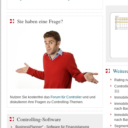
Sie haben eine Frage?
Weiter
Rating na
Controlli
11)
Nutzen Sie kostenfrei das
Forum für Controller
und und
Immobili
diskutieren ihre Fragen zu Controlling-Themen.
Immobili
nach Base
Immobili
Controlling-Software
nach Base
Segmenti
BusinessPlanner* - Software für Finanzplanung