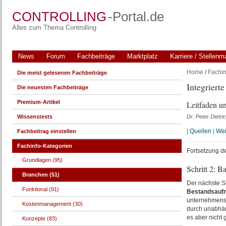
CONTROLLING
-Portal.de
Alles zum Thema Controlling
News
Forum
Fachbeiträge
Marktplatz
Karriere / Stellenm
Home
/
Fachin
Die meist gelesenen Fachbeiträge
Integriert
Die neuesten Fachbeiträge
Premium-Artikel
Leitfaden un
Wissenstests
Dr. Peter Dietri
|
Quellen
|
Wei
Fachbeitrag einstellen
Fachinfo-Kategorien
Fortsetzung d
Grundlagen (95)
Schritt 2: B
Branchen (51)
Der nächste S
Funktional (91)
Bestandsauf
unternehmensi
Kostenmanagement (30)
durch unabhäng
es aber nicht 
Konzepte (83)