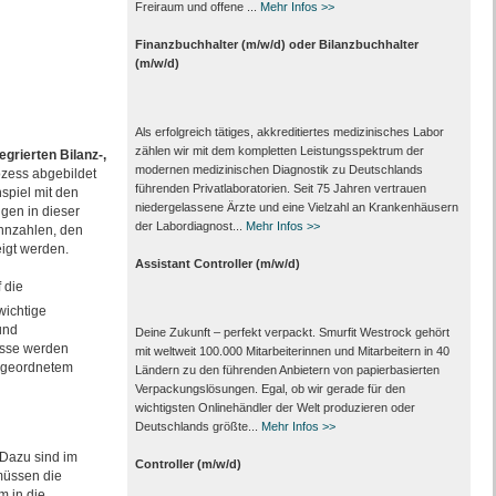
Freiraum und offene ...
Mehr Infos >>
Finanzbuchhalter (m/w/d) oder Bilanzbuchhalter
(m/w/d)
Als erfolgreich tätiges, akkreditiertes medizinisches Labor
zählen wir mit dem kompletten Leistungs­spektrum der
tegrierten Bilanz-,
modernen medizinischen Diagnostik zu Deutschlands
ozess abgebildet
führenden Privat­laboratorien. Seit 75 Jahren vertrauen
piel mit den
nieder­gelassene Ärzte und eine Vielzahl an Kranken­häusern
gen in dieser
der Labor­diagnost...
Mehr Infos >>
ennzahlen, den
igt werden.
Assistant Controller (m/w/d)
 die
wichtige
und
Deine Zukunft – perfekt verpackt. Smurfit Westrock gehört
isse werden
mit weltweit 100.000 Mitarbeiter­innen und Mitarbeitern in 40
ergeordnetem
Ländern zu den führenden Anbietern von papier­basierten
Verpackungs­lösungen. Egal, ob wir gerade für den
wichtigsten Onlinehändler der Welt produzieren oder
Deutschlands größte...
Mehr Infos >>
 Dazu sind im
Controller (m/w/d)
 müssen die
m in die