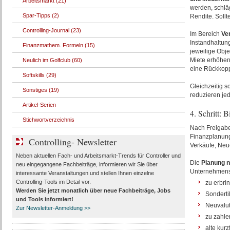
Arbeitsmarkt (21)
werden, schlä
Spar-Tipps (2)
Rendite. Sollt
Controlling-Journal (23)
Im Bereich
Ve
Instandhaltun
Finanzmathem. Formeln (15)
jeweilige Obj
Miete erhöhen
Neulich im Golfclub (60)
eine Rückkopp
Softskills (29)
Gleichzeitig s
Sonstiges (19)
reduzieren jed
Artikel-Serien
4. Schritt: 
Stichwortverzeichnis
Nach Freigabe 
Finanzplanung
Controlling- Newsletter
Verkäufe, Neu
Neben aktuellen Fach- und Arbeitsmarkt-Trends für Controller und
Die
Planung 
neu eingegangene Fachbeiträge, informieren wir Sie über
Unternehmensg
interessante Veranstaltungen und stellen Ihnen einzelne
Controlling-Tools im Detail vor.
zu erbri
Werden Sie jetzt monatlich über
neue Fachbeiträge, Jobs
Sonderti
und Tools
informiert!
Neuvalut
Zur Newsletter-Anmeldung >>
zu zahle
alte kur