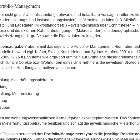
Portfolio-Management
aber nicht getan! Um entscheidungsrelevante und belastbare Aussagen treffen zu 
Modernisierungs- und Instandhaltungskosten) mit Vermietungsdaten (z.B. Miethöhe
c.) und Lagedaten (Mikrostandort etc.) – systemtechnisch über Schnittstellen – in
so sind die externen Rahmenbedingungen (Makrostandort), die demographischen
ielsetzung und –größe sowie die Finanzdaten zu integrieren.
ationsaufgaben
" übernimmt das eigentliche Portfolio- Management. Hier haben si
modelle bewährt (vgl. Kofner, Stefan, Kook, Heiner und Sydow, Manfred 2001a und
r 2009, S. 76 ff.). Systeme wie orga-port ermitteln auf Grundlage dieser dreidimens
icht für alle Objekte bzw. Wohnungen eines Unternehmens die jeweiligen Strategie
ndsätzliche Handlungsalternativen ausmachen:
pfung Mieterhöhungsspielraum
fung
altung/ Modernisierung
rung
Neubau
n die wohnungswirtschaftlichen Kernaufgaben exakt geplant werden. Das System 
ie Mieterhöhungsspielräume besitzen und schlägt die jeweils mögliche Mieterhöhun
ons-Objekten berechnet das
Portfolio-Managementsystem
die jeweilige
Rendite de
erungsinvestition
. Können die kompletten Modernisierungskosten nicht an die M