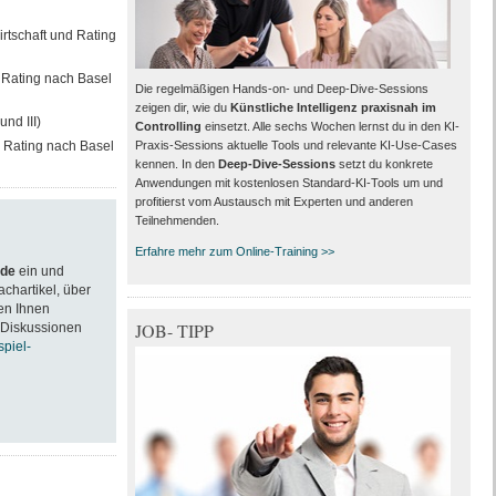
irtschaft und Rating
d Rating nach Basel
Die regelmäßigen Hands-on- und Deep-Dive-Sessions
zeigen dir, wie du
Künstliche Intelligenz praxisnah im
nd III)
Controlling
einsetzt. Alle sechs Wochen lernst du in den KI-
d Rating nach Basel
Praxis-Sessions aktuelle Tools und relevante KI-Use-Cases
kennen. In den
Deep-Dive-Sessions
setzt du konkrete
Anwendungen mit kostenlosen Standard-KI-Tools um und
profitierst vom Austausch mit Experten und anderen
Teilnehmenden.
Erfahre mehr zum Online-Training >>
.de
ein und
achartikel, über
en Ihnen
JOB- TIPP
 Diskussionen
spiel-