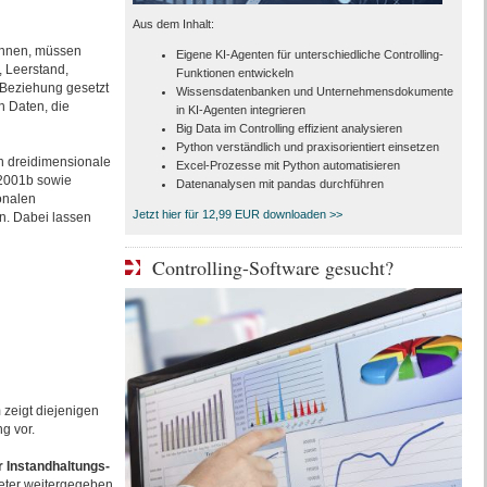
Aus dem Inhalt:
können, müssen
Eigene KI-Agenten für unterschiedliche Controlling-
, Leerstand,
Funktionen entwickeln
 Beziehung gesetzt
Wissensdatenbanken und Unternehmensdokumente
 Daten, die
in KI-Agenten integrieren
Big Data im Controlling effizient analysieren
Python verständlich und praxisorientiert einsetzen
ch dreidimensionale
Excel-Prozesse mit Python automatisieren
 2001b sowie
Datenanalysen mit pandas durchführen
ionalen
Jetzt hier für 12,99 EUR downloaden >>
n. Dabei lassen
Controlling-Software gesucht?
zeigt diejenigen
g vor.
r Instandhaltungs-
ieter weitergegeben