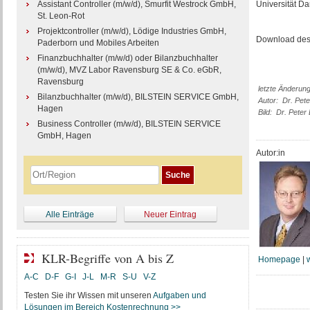
Assistant Controller (m/w/d), Smurfit Westrock GmbH,
Universität Da
St. Leon-Rot
Projektcontroller (m/w/d), Lödige Industries GmbH,
Download des 
Paderborn und Mobiles Arbeiten
Finanzbuchhalter (m/w/d) oder Bilanzbuchhalter
(m/w/d), MVZ Labor Ravensburg SE & Co. eGbR,
Ravensburg
letzte Änderun
Bilanzbuchhalter (m/w/d), BILSTEIN SERVICE GmbH,
Autor: Dr. Pete
Hagen
Bild: Dr. Peter 
Business Controller (m/w/d), BILSTEIN SERVICE
GmbH, Hagen
Autor:in
Alle Einträge
Neuer Eintrag
KLR-Begriffe von A bis Z
Homepage
|
A-C
D-F
G-I
J-L
M-R
S-U
V-Z
Testen Sie ihr Wissen mit unseren
Aufgaben und
Lösungen im Bereich Kostenrechnung >>