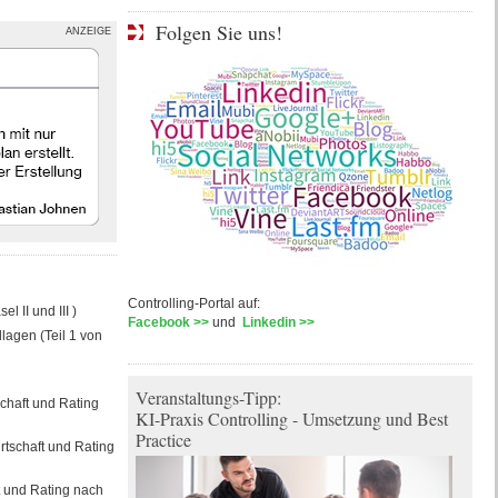
Folgen Sie uns!
ANZEIGE
Controlling-Portal auf:
l II und III )
Facebook >>
und
Linkedin >>
dlagen (Teil 1 von
Veranstaltungs-Tipp:
schaft und Rating
KI-Praxis Controlling - Umsetzung und Best
Practice
rtschaft und Rating
t und Rating nach