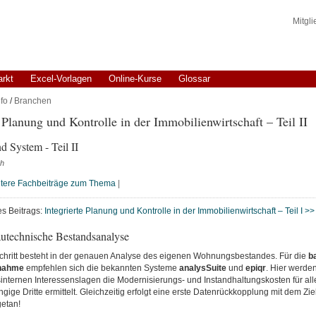
Mitgl
arkt
Excel-Vorlagen
Online-Kurse
Glossar
fo
/
Branchen
e Planung und Kontrolle in der Immobilienwirtschaft – Teil II
d System - Teil II
ch
tere Fachbeiträge zum Thema
|
es Beitrags:
Integrierte Planung und Kontrolle in der Immobilienwirtschaft – Teil I >>
autechnische Bestandsanalyse
chritt besteht in der genauen Analyse des eigenen Wohnungsbestandes. Für die
b
nahme
empfehlen sich die bekannten Systeme
analysSuite
und
epiqr
. Hier werde
nternen Interessenslagen die Modernisierungs- und Instandhaltungskosten für al
ige Dritte ermittelt. Gleichzeitig erfolgt eine erste Datenrückkopplung mit dem Zie
getan!