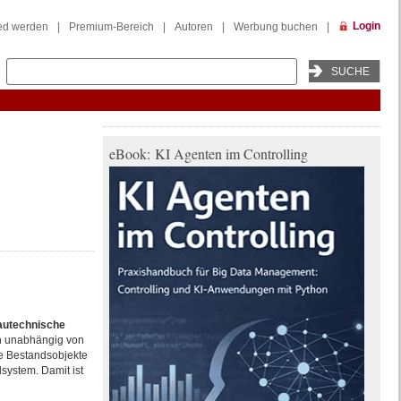
Login
ied werden
|
Premium-Bereich
|
Autoren
|
Werbung buchen
|
eBook: KI Agenten im Controlling
autechnische
n unabhängig von
le Bestandsobjekte
lsystem. Damit ist