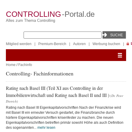
CONTROLLING
-Portal.de
Alles zum Thema Controlling
Mitglied werden
|
Premium-Bereich
|
Autoren
|
Werbung buchen
|
Home
/
Fachinfo
Controlling- Fachinformationen
Rating nach Basel III (Teil XI aus Controlling in der
Immobilienwirtschaft und Rating nach Basel II und III )
(Dr. Peter
Dietrich)
Rating nach Basel III Eigenkapitalvorschriften Nach der Finanzkrise wird
mit Basel III ein erneuter Versuch gestartet, die Finanzbranche durch
härtere Eigenkapitalvorschriften krisenfester zu machen. Die neuen
Eigenkapitalvorschriften betreffen primär sowohl Höhe als auch Definition
des sogenannten...
mehr lesen