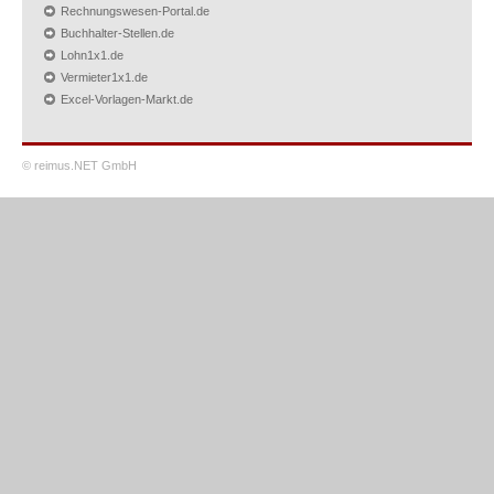
Rechnungswesen-Portal.de
Buchhalter-Stellen.de
Lohn1x1.de
Vermieter1x1.de
Excel-Vorlagen-Markt.de
© reimus.NET GmbH