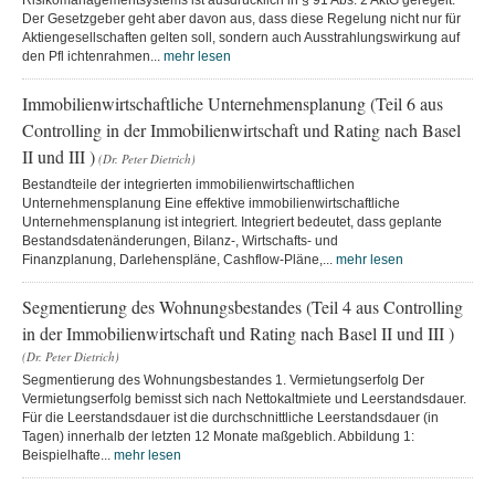
Risikomanagementsystems ist ausdrücklich in § 91 Abs. 2 AktG geregelt.
Der Gesetzgeber geht aber davon aus, dass diese Regelung nicht nur für
Aktiengesellschaften gelten soll, sondern auch Ausstrahlungswirkung auf
den Pfl ichtenrahmen...
mehr lesen
Immobilienwirtschaftliche Unternehmensplanung (Teil 6 aus
Controlling in der Immobilienwirtschaft und Rating nach Basel
II und III )
(Dr. Peter Dietrich)
Bestandteile der integrierten immobilienwirtschaftlichen
Unternehmensplanung Eine effektive immobilienwirtschaftliche
Unternehmensplanung ist integriert. Integriert bedeutet, dass geplante
Bestandsdatenänderungen, Bilanz-, Wirtschafts- und
Finanzplanung, Darlehenspläne, Cashflow-Pläne,...
mehr lesen
Segmentierung des Wohnungsbestandes (Teil 4 aus Controlling
in der Immobilienwirtschaft und Rating nach Basel II und III )
(Dr. Peter Dietrich)
Segmentierung des Wohnungsbestandes 1. Vermietungserfolg Der
Vermietungserfolg bemisst sich nach Nettokaltmiete und Leerstandsdauer.
Für die Leerstandsdauer ist die durchschnittliche Leerstandsdauer (in
Tagen) innerhalb der letzten 12 Monate maßgeblich. Abbildung 1:
Beispielhafte...
mehr lesen