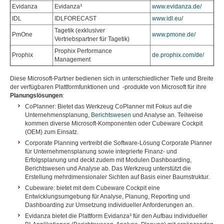
Evidanza
Evidanza³
www.evidanza.de/
IDL
IDLFORECAST
www.idl.eu/
Tagetik (exklusiver
PmOne
www.pmone.de/
Vertriebspartner für Tagetik)
Prophix Performance
Prophix
de.prophix.com/de/
Management
Diese Microsoft-Partner bedienen sich in unterschiedlicher Tiefe und Breite
der verfügbaren Plattformfunktionen und -produkte von Microsoft für ihre
Planungslösungen
:
CoPlanner: Bietet das Werkzeug CoPlanner mit Fokus auf die
Unternehmensplanung,
Berichtswesen
und Analyse an. Teilweise
kommen diverse Microsoft-Komponenten oder Cubeware Cockpit
(OEM) zum Einsatz.
Corporate Planning vertreibt die Software-Lösung Corporate Planner
für Unternehmensplanung sowie integrierte Finanz- und
Erfolgsplanung und deckt zudem mit Modulen Dashboarding,
Berichtswesen und Analyse ab. Das Werkzeug unterstützt die
Erstellung mehrdimensionaler Sichten auf Basis einer Baumstruktur.
Cubeware: bietet mit dem Cubeware Cockpit eine
Entwicklungsumgebung für Analyse, Planung, Reporting und
Dashboarding zur Umsetzung individueller Anforderungen an.
Evidanza bietet die Plattform Evidanza³ für den Aufbau individueller