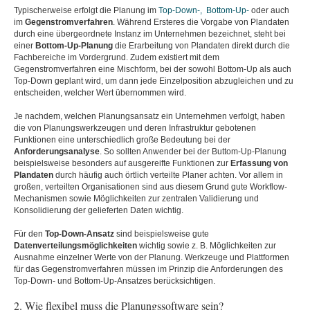
Typischerweise erfolgt die Planung im
Top-Down-, Bottom-Up-
oder auch
im
Gegenstromverfahren
. Während Ersteres die Vorgabe von Plandaten
durch eine übergeordnete Instanz im Unternehmen bezeichnet, steht bei
einer
Bottom-Up-Planung
die Erarbeitung von Plandaten direkt durch die
Fachbereiche im Vordergrund. Zudem existiert mit dem
Gegenstromverfahren eine Mischform, bei der sowohl Bottom-Up als auch
Top-Down geplant wird, um dann jede Einzelposition abzugleichen und zu
entscheiden, welcher Wert übernommen wird.
Je nachdem, welchen Planungsansatz ein Unternehmen verfolgt, haben
die von Planungswerkzeugen und deren Infrastruktur gebotenen
Funktionen eine unterschiedlich große Bedeutung bei der
Anforderungsanalyse
. So sollten Anwender bei der Buttom-Up-Planung
beispielsweise besonders auf ausgereifte Funktionen zur
Erfassung von
Plandaten
durch häufig auch örtlich verteilte Planer achten. Vor allem in
großen, verteilten Organisationen sind aus diesem Grund gute Workflow-
Mechanismen sowie Möglichkeiten zur zentralen Validierung und
Konsolidierung der gelieferten Daten wichtig.
Für den
Top-Down-Ansatz
sind beispielsweise gute
Datenverteilungsmöglichkeiten
wichtig sowie z. B. Möglichkeiten zur
Ausnahme einzelner Werte von der Planung. Werkzeuge und Plattformen
für das Gegenstromverfahren müssen im Prinzip die Anforderungen des
Top-Down- und Bottom-Up-Ansatzes berücksichtigen.
2. Wie flexibel muss die Planungssoftware sein?