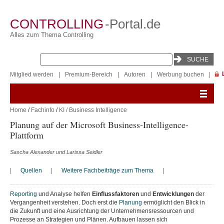
CONTROLLING
-Portal.de
Alles zum Thema Controlling
Mitglied werden
|
Premium-Bereich
|
Autoren
|
Werbung buchen
|
Home
/
Fachinfo
/
KI / Business Intelligence
Planung auf der Microsoft Business-Intelligence-
Plattform
Sascha Alexander und Larissa Seidler
|
Quellen
|
Weitere Fachbeiträge zum Thema
|
Reporting
und Analyse helfen
Einflussfaktoren
und
Entwicklungen
der
Vergangenheit verstehen. Doch erst die
Planung
ermöglicht den Blick in
die Zukunft und eine Ausrichtung der Unternehmensressourcen und
Prozesse an Strategien und Plänen. Aufbauen lassen sich