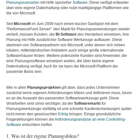
Planungsszenarien
mit Hilfe spezieller
Software
. Diese verfügt entweder
über eine eigene Datenhaltung oder nutzt marktgängige Plattformen wie
die von Microsoft.
Seit
Microsoft
im Juni 2009 nach einem kurzen Gastspiel mit dem
"PerformancePoint Server" den Markt für Planungsanwendungen wieder
verließ, müssen Kunden, die
BI-Software
des Herstellers einsetzen, ihre
Planung mit Hilfe zusätzlicher Software-Werkzeuge aufbauen. Diese
stammen von Softwarepartnern von Microsoft, unter denen sich neben
lokalen, mittelständischen Anbietern auch einige große internationale
Softwarehäuser finden. Weitere potenzielle Kunden sind Anwender, die
eine Planungssoftware einsetzen wollen, die über keine eigene
Datenhaltung verfügt. Auch für sie kann die Microsoft-Plattform die
passende Basis sein.
Wie in allen
Planungsprojekten
gilt aber, dass jedes Unternehmen
zunächst seine eigenen Anforderungen klären und definieren muss, bevor
es an die Auswahl des passenden Softwarewerkzeugs geht. Diese
Vorarbeiten sind umso wichtiger, da der
Softwaremarkt
für
Planungswerkzeuge vielfältig ist und schnelle Kaufentscheidungen später
nicht immer den gewünschten
Erfolg
bringen. Einige grundsätzliche
Fragestellungen können die
Anforderungsanalyse an eine Controlling-
Software
erleichtern helfen:
1. Was ist der eigene Planungsfokus?