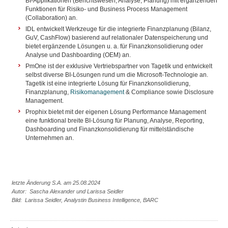
BI-Applikationen (Berichtswesen, Analyse, Planung) mit ergänzenden
Funktionen für Risiko- und Business Process Management
(Collaboration) an.
IDL entwickelt Werkzeuge für die integrierte Finanzplanung (Bilanz,
GuV, CashFlow) basierend auf relationaler Datenspeicherung und
bietet ergänzende Lösungen u. a. für Finanzkonsolidierung oder
Analyse und Dashboarding (OEM) an.
PmOne ist der exklusive Vertriebspartner von Tagetik und entwickelt
selbst diverse BI-Lösungen rund um die Microsoft-Technologie an.
Tagetik ist eine integrierte Lösung für Finanzkonsolidierung,
Finanzplanung,
Risikomanagement
& Compliance sowie Disclosure
Management.
Prophix bietet mit der eigenen Lösung Performance Management
eine funktional breite BI-Lösung für Planung, Analyse, Reporting,
Dashboarding und Finanzkonsolidierung für mittelständische
Unternehmen an.
letzte Änderung S.A. am 25.08.2024
Autor: Sascha Alexander und Larissa Seidler
Bild: Larissa Seidler, Analystin Business Intelligence, BARC