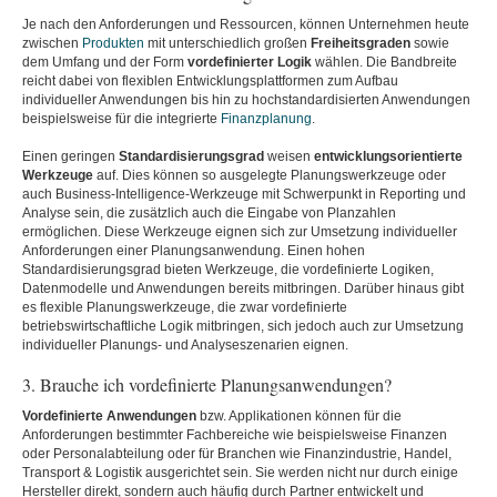
Je nach den Anforderungen und Ressourcen, können Unternehmen heute
zwischen
Produkten
mit unterschiedlich großen
Freiheitsgraden
sowie
dem Umfang und der Form
vordefinierter Logik
wählen. Die Bandbreite
reicht dabei von flexiblen Entwicklungsplattformen zum Aufbau
individueller Anwendungen bis hin zu hochstandardisierten Anwendungen
beispielsweise für die integrierte
Finanzplanung
.
Einen geringen
Standardisierungsgrad
weisen
entwicklungsorientierte
Werkzeuge
auf. Dies können so ausgelegte Planungswerkzeuge oder
auch Business-Intelligence-Werkzeuge mit Schwerpunkt in Reporting und
Analyse sein, die zusätzlich auch die Eingabe von Planzahlen
ermöglichen. Diese Werkzeuge eignen sich zur Umsetzung individueller
Anforderungen einer Planungsanwendung. Einen hohen
Standardisierungsgrad bieten Werkzeuge, die vordefinierte Logiken,
Datenmodelle und Anwendungen bereits mitbringen. Darüber hinaus gibt
es flexible Planungswerkzeuge, die zwar vordefinierte
betriebswirtschaftliche Logik mitbringen, sich jedoch auch zur Umsetzung
individueller Planungs- und Analyseszenarien eignen.
3. Brauche ich vordefinierte Planungsanwendungen?
Vordefinierte Anwendungen
bzw. Applikationen können für die
Anforderungen bestimmter Fachbereiche wie beispielsweise Finanzen
oder Personalabteilung oder für Branchen wie Finanzindustrie, Handel,
Transport & Logistik ausgerichtet sein. Sie werden nicht nur durch einige
Hersteller direkt, sondern auch häufig durch Partner entwickelt und