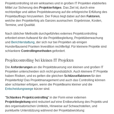
Projektcontrolling ist ein wirksames und in großen IT Projekten etabliertes
Mittel zur Sicherung des
Projekterfolges
. Das Ziel ist, durch eine
rechtzeitige und aktive Projektsteuerung auf die erfolgreiche Erfüllung des
Projektauftrags hinzuwirken. Der Fokus liegt dabei auf den
Faktoren
,
welche den Projekterfolg als Ganzes ausmachen: Ergebnisse, Kosten,
Termine, und Qualität.
Nach üblicher Methodik durchgeführtes externes Projektcontrolling
erfordert einen Aufwand für die Projektbegleitung, Projektüberwachung
und
Berichterstattung
, der sich nur bei Projekten ab einigen
Hunderttausend Franken Investition rechtfertigt. Für kleinere Projekte sind
schlankere
Controllingmethoden
gefordert.
Projektcontrolling bei kleinen IT Projekten
Die
Anforderungen
an die Projektsteuerung von kleinen und großen IT
Projekten unterscheiden sich nicht grundsätzlich. Auch kleinere IT Projekte
haben Risiken, und es gelten die gleichen
Schlüsselfaktoren
für den
Projekterfolg! Das Projektmanagement und auch das Controlling können
aber schlanker erfolgen, wenn die Projektteams kleiner und die
Entscheidungswege
kürzer sind.
"
Schlankes Projektcontrolling
" in der Form einer externen
Projektbegleitung
wird reduziert auf eine Erstbeurteilung des Projekts und
des organisatorischen Umfelds, Hinweise auf Schwachstellen, und
punktuelle Unterstützung während der Projektabwicklung: