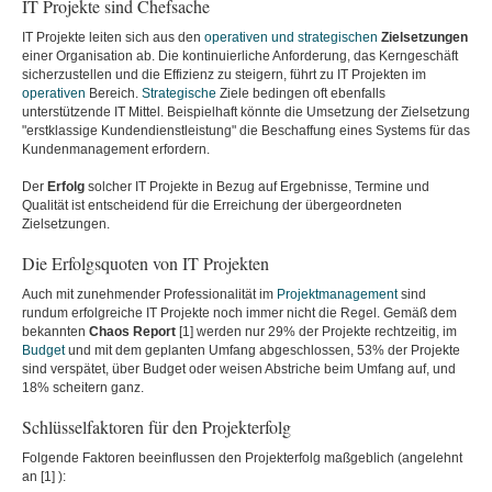
IT Projekte sind Chefsache
IT Projekte leiten sich aus den
operativen und strategischen
Zielsetzungen
einer Organisation ab. Die kontinuierliche Anforderung, das Kerngeschäft
sicherzustellen und die Effizienz zu steigern, führt zu IT Projekten im
operativen
Bereich.
Strategische
Ziele bedingen oft ebenfalls
unterstützende IT Mittel. Beispielhaft könnte die Umsetzung der Zielsetzung
"erstklassige Kundendienstleistung" die Beschaffung eines Systems für das
Kundenmanagement erfordern.
Der
Erfolg
solcher IT Projekte in Bezug auf Ergebnisse, Termine und
Qualität ist entscheidend für die Erreichung der übergeordneten
Zielsetzungen.
Die Erfolgsquoten von IT Projekten
Auch mit zunehmender Professionalität im
Projektmanagement
sind
rundum erfolgreiche IT Projekte noch immer nicht die Regel. Gemäß dem
bekannten
Chaos Report
[1] werden nur 29% der Projekte rechtzeitig, im
Budget
und mit dem geplanten Umfang abgeschlossen, 53% der Projekte
sind verspätet, über Budget oder weisen Abstriche beim Umfang auf, und
18% scheitern ganz.
Schlüsselfaktoren für den Projekterfolg
Folgende Faktoren beeinflussen den Projekterfolg maßgeblich (angelehnt
an [1] ):