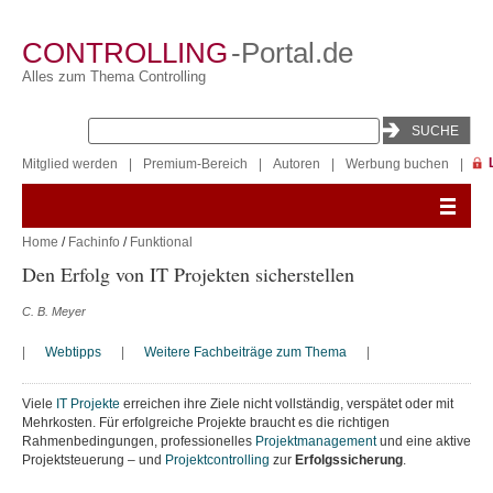
CONTROLLING
-Portal.de
Alles zum Thema Controlling
Mitglied werden
|
Premium-Bereich
|
Autoren
|
Werbung buchen
|
Home
/
Fachinfo
/
Funktional
Den Erfolg von IT Projekten sicherstellen
C. B. Meyer
|
Webtipps
|
Weitere Fachbeiträge zum Thema
|
Viele
IT Projekte
erreichen ihre Ziele nicht vollständig, verspätet oder mit
Mehrkosten. Für erfolgreiche Projekte braucht es die richtigen
Rahmenbedingungen, professionelles
Projektmanagement
und eine aktive
Projektsteuerung – und
Projektcontrolling
zur
Erfolgssicherung
.