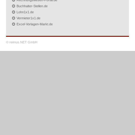
Rechnungswesen-Portal.de
Buchhalter-Stellen.de
Lohn1x1.de
Vermieter1x1.de
Excel-Vorlagen-Markt.de
© reimus.NET GmbH