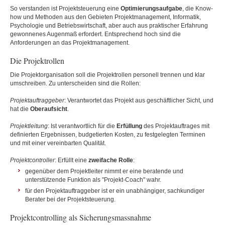
So verstanden ist Projektsteuerung eine
Optimierungsaufgabe
, die Know-
how und Methoden aus den Gebieten Projektmanagement, Informatik,
Psychologie und Betriebswirtschaft, aber auch aus praktischer Erfahrung
gewonnenes Augenmaß erfordert. Entsprechend hoch sind die
Anforderungen an das Projektmanagement.
Die Projektrollen
Die Projektorganisation soll die Projektrollen personell trennen und klar
umschreiben. Zu unterscheiden sind die Rollen:
Projektauftraggeber
: Verantwortet das Projekt aus geschäftlicher Sicht, und
hat die
Oberaufsicht
.
Projektleitung
: Ist verantwortlich für die
Erfüllung
des Projektauftrages mit
definierten Ergebnissen, budgetierten Kosten, zu festgelegten Terminen
und mit einer vereinbarten Qualität.
Projektcontroller
: Erfüllt eine
zweifache Rolle
:
gegenüber dem Projektleiter nimmt er eine beratende und
unterstützende Funktion als "Projekt-Coach" wahr.
für den Projektauftraggeber ist er ein unabhängiger, sachkundiger
Berater bei der Projektsteuerung.
Projektcontrolling als Sicherungsmassnahme