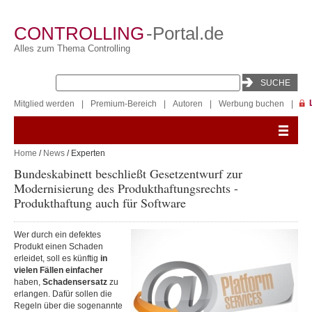
CONTROLLING
-Portal.de
Alles zum Thema Controlling
Mitglied werden
|
Premium-Bereich
|
Autoren
|
Werbung buchen
|
Home
/
News
/ Experten
Bundeskabinett beschließt Gesetzentwurf zur
Modernisierung des Produkthaftungsrechts -
Produkthaftung auch für Software
Wer durch ein defektes
Produkt einen Schaden
erleidet, soll es künftig
in
vielen Fällen einfacher
haben,
Schadensersatz
zu
erlangen. Dafür sollen die
Regeln über die sogenannte