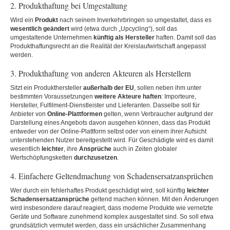
2. Produkthaftung bei Umgestaltung
Wird ein
Produkt
nach seinem Inverkehrbringen so umgestaltet, dass es
wesentlich geändert
wird (etwa durch „Upcycling“), soll das
umgestaltende Unternehmen
künftig als Hersteller
haften. Damit soll das
Produkthaftungsrecht an die Realität der Kreislaufwirtschaft angepasst
werden.
3. Produkthaftung von anderen Akteuren als Herstellern
Sitzt ein Produkthersteller
außerhalb der EU
, sollen neben ihm unter
bestimmten Voraussetzungen
weitere Akteure haften
: Importeure,
Hersteller, Fulfilment-Dienstleister und Lieferanten. Dasselbe soll für
Anbieter von
Online-Plattformen
gelten, wenn Verbraucher aufgrund der
Darstellung eines Angebots davon ausgehen können, dass das Produkt
entweder von der Online-Plattform selbst oder von einem ihrer Aufsicht
unterstehenden Nutzer bereitgestellt wird. Für Geschädigte wird es damit
wesentlich
leichter
, ihre
Ansprüche
auch in Zeiten globaler
Wertschöpfungsketten
durchzusetzen
.
4. Einfachere Geltendmachung von Schadensersatzansprüchen
Wer durch ein fehlerhaftes Produkt geschädigt wird, soll künftig
leichter
Schadensersatzansprüche
geltend machen können. Mit den Änderungen
wird insbesondere darauf reagiert, dass moderne Produkte wie vernetzte
Geräte und Software zunehmend komplex ausgestaltet sind. So soll etwa
grundsätzlich vermutet werden, dass ein ursächlicher Zusammenhang