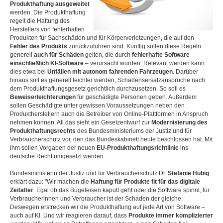
Produkthaftung ausgeweitet
werden. Die Produkthaftung
regelt die Haftung des
Herstellers von fehlerhaften
Produkten für Sachschäden und für Körperverletzungen, die auf den
Fehler des Produkts
zurückzuführen sind. Künftig sollen diese Regeln
generell
auch für Schäden
gelten, die durch
fehlerhafte Software
–
einschließlich KI-Software
– verursacht wurden. Relevant werden kann
dies etwa bei
Unfällen mit autonom fahrenden Fahrzeugen
. Darüber
hinaus soll es generell leichter werden, Schadensersatzansprüche nach
dem Produkthaftungsgesetz gerichtlich durchzusetzen. So soll es
Beweiserleichterungen
für geschädigte Personen geben. Außerdem
sollen Geschädigte unter gewissen Voraussetzungen neben den
Produktherstellern auch die Betreiber von Online-Plattformen in Anspruch
nehmen können. All das sieht ein Gesetzentwurf zur
Modernisierung des
Produkthaftungsrechts
des Bundesministeriums der Justiz und für
Verbraucherschutz vor, den das Bundeskabinett heute beschlossen hat. Mit
ihm sollen Vorgaben der neuen
EU-Produkthaftungsrichtlinie
ins
deutsche Recht umgesetzt werden.
Bundesministerin der Justiz und für Verbraucherschutz Dr.
Stefanie Hubig
erklärt dazu: "Wir machen die
Haftung für Produkte fit für das digitale
Zeitalter
. Egal ob das Bügeleisen kaputt geht oder die Software spinnt, für
Verbraucherinnen und Verbraucher ist der Schaden der gleiche.
Deswegen erstrecken wir die Produkthaftung auf jede Art von Software –
auch auf KI. Und wir reagieren darauf, dass
Produkte immer komplizierter