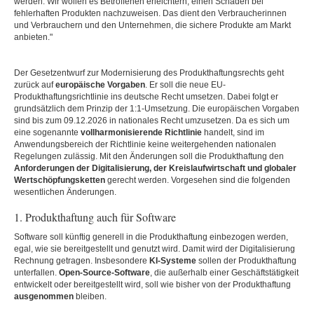
werden: Wir wollen es Betroffenen erleichtern, einen Schaden bei
fehlerhaften Produkten nachzuweisen. Das dient den Verbraucherinnen
und Verbrauchern und den Unternehmen, die sichere Produkte am Markt
anbieten."
Der Gesetzentwurf zur Modernisierung des Produkthaftungsrechts geht
zurück auf
europäische Vorgaben
. Er soll die neue EU-
Produkthaftungsrichtlinie ins deutsche Recht umsetzen. Dabei folgt er
grundsätzlich dem Prinzip der 1:1-Umsetzung. Die europäischen Vorgaben
sind bis zum 09.12.2026 in nationales Recht umzusetzen. Da es sich um
eine sogenannte
vollharmonisierende Richtlinie
handelt, sind im
Anwendungsbereich der Richtlinie keine weitergehenden nationalen
Regelungen zulässig. Mit den Änderungen soll die Produkthaftung den
Anforderungen der Digitalisierung, der Kreislaufwirtschaft und globaler
Wertschöpfungsketten
gerecht werden. Vorgesehen sind die folgenden
wesentlichen Änderungen.
1. Produkthaftung auch für Software
Software soll künftig generell in die Produkthaftung einbezogen werden,
egal, wie sie bereitgestellt und genutzt wird. Damit wird der Digitalisierung
Rechnung getragen. Insbesondere
KI-Systeme
sollen der Produkthaftung
unterfallen.
Open-Source-Software
, die außerhalb einer Geschäftstätigkeit
entwickelt oder bereitgestellt wird, soll wie bisher von der Produkthaftung
ausgenommen
bleiben.