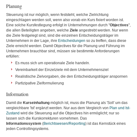
Planung
Steuerung ist nur möglich, wenn feststeht, welche Zielrichtung
eingeschlagen werden soll, wenn also vorab ein Kurs fixiert worden ist.
Eine solche Kursfestlegung erfolgt in Unternehmungen durch "
Objectives
",
die allen Beteiligten angeben, welche
Ziele
angestrebt werden. Nur wenn
die Ziele festgelegt sind, sind die einzelnen Entscheidungsträger im
Unternehmen in der Lage, ihre
Entscheidungen
so zu treffen, dass diese
Ziele erreicht werden. Damit Objectives für die Planung und Führung im
Unternehmen brauchbar sind, müssen sie bestimmte Anforderungen
erfüllen:
Es muss sich um operationale Ziele handeln.
Vereinbarkeit der Einzelziele mit dem Unternehmensziel
Realistische Zielvorgaben, die den Entscheidungsträger anspornen
Partizipative Zielformulierung
Information
Damit die
Kurseinhaltung
möglich ist, muss die Planung als 'Soll' um das
vergleichbare 'Ist' ergänzt werden. Nur aus dem Vergleich von
P
lan und Ist-
Zustand
wird die Steuerung auf die Objectives hin ermöglicht; nur so
lassen sich die Kurskorrekturen vornehmen. Das
Informationssystem
(
Berichtswesen/Reporting
) ist das Kernstück eines
jeden Controllingsystems.