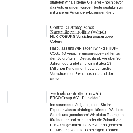
starteten wir als kleine Gießerei – noch bevor
das Auto erfunden wurde. Heute gestalten wir
mit unseren Automotive-Lösungen die...
Controller strategisches
Kapazitätscontrolling (w/m/d)
HUK-COBURG Versicherungsgruppe
Coburg
Hallo, lass uns WIR sagen! Wir - die HUK-
COBURG Versicherungsgruppe - zählen zu
den 10 größten in Deutschland. Vor über 90
Jahren gegründet sind wir mit über 13
Millionen Kund:innen heute der große
Versicherer für Privathaushalte und der
größte...
Vertriebscontroller (m/w/d)
ERGO Group AG'
Düsseldorf
ine spannende Aufgabe, in der Sie Ihr
Expertenwissen einbringen können. Wachsen
Sie mit uns gemeinsam! Wir bieten Raum, um
füreinander und miteinander die Zukunft von
ERGO zu gestalten. Da Sie zur erfolgreichen
Entwicklung von ERGO beitragen, können...