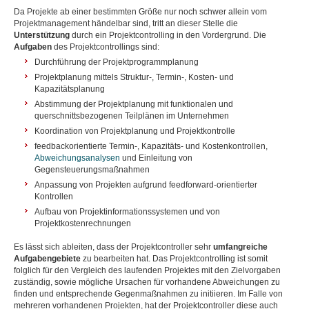
Da Projekte ab einer bestimmten Größe nur noch schwer allein vom
Projektmanagement händelbar sind, tritt an dieser Stelle die
Unterstützung
durch ein Projektcontrolling in den Vordergrund. Die
Aufgaben
des Projektcontrollings sind:
Durchführung der Projektprogrammplanung
Projektplanung mittels Struktur-, Termin-, Kosten- und
Kapazitätsplanung
Abstimmung der Projektplanung mit funktionalen und
querschnittsbezogenen Teilplänen im Unternehmen
Koordination von Projektplanung und Projektkontrolle
feedbackorientierte Termin-, Kapazitäts- und Kostenkontrollen,
Abweichungsanalysen
und Einleitung von
Gegensteuerungsmaßnahmen
Anpassung von Projekten aufgrund feedforward-orientierter
Kontrollen
Aufbau von Projektinformationssystemen und von
Projektkostenrechnungen
Es lässt sich ableiten, dass der Projektcontroller sehr
umfangreiche
Aufgabengebiete
zu bearbeiten hat. Das Projektcontrolling ist somit
folglich für den Vergleich des laufenden Projektes mit den Zielvorgaben
zuständig, sowie mögliche Ursachen für vorhandene Abweichungen zu
finden und entsprechende Gegenmaßnahmen zu initiieren. Im Falle von
mehreren vorhandenen Projekten, hat der Projektcontroller diese auch