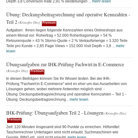
Depth 3,8 Conversion Rate 2,91 % Bestellungen ...
mehr lesen
Übung: Deckungsbeitragsrechnung und operative Kennzahlen -
Teil 2
(Kristoffer Ditz)
Premium
Aufgaben: Ihnen liegen folgende Kennzahlen eines Onlineshops aus
einem Monat vor: Rohertrag = 52.000 Rohertragsmarge = 54 %
Retourenquote = 43 % Storno-Quote = 2 % Verkaufsmenge = 3.320 Teile
Teile pro Kunde = 2,85 Page Views = 152.000 Visit Depth = 3,8 ...
mehr
lesen
Übungsaufgaben zur IHK-Prüfung Fachwirt:in E-Commerce
(Kristoffer Ditz)
Premium
In diesen Beiträgen können Sie Ihr Wissen testen. Bei der IHK-
Prüfung "Fachwirt:in E-Commerce" wird es eher um das Ausarbeiten von
Lösungen gehen, wobei mehrere Antworten möglich sind. -
Übung: Deckungsbeitragsrechnung und operative Kennzahlen – Teil 1 -
Übung: Deckungsbeitragsrechnung...
mehr lesen
IHK-Prüfung: Übungsaufgaben Teil 2 - Lösungen
(Kristoffer Ditz)
Premium
Zeit: 120 Minuten Insgesamt sind 90 Punkte zu erreichen. Hilfsmittel:
Taschenrechner Unterlagen sind nicht erlaubt. Suchmaschinen wie
Google, BING etc. sind nicht erlaubt.
mehr lesen