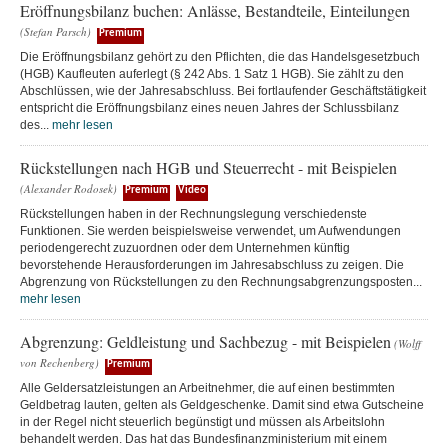
Eröffnungsbilanz buchen: Anlässe, Bestandteile, Einteilungen
(Stefan Parsch)
Premium
Die Eröffnungsbilanz gehört zu den Pflichten, die das Handelsgesetzbuch
(HGB) Kaufleuten auferlegt (§ 242 Abs. 1 Satz 1 HGB). Sie zählt zu den
Abschlüssen, wie der Jahresabschluss. Bei fortlaufender Geschäftstätigkeit
entspricht die Eröffnungsbilanz eines neuen Jahres der Schlussbilanz
des...
mehr lesen
Rückstellungen nach HGB und Steuerrecht - mit Beispielen
(Alexander Rodosek)
Premium
Video
Rückstellungen haben in der Rechnungslegung verschiedenste
Funktionen. Sie werden beispielsweise verwendet, um Aufwendungen
periodengerecht zuzuordnen oder dem Unternehmen künftig
bevorstehende Herausforderungen im Jahresabschluss zu zeigen. Die
Abgrenzung von Rückstellungen zu den Rechnungsabgrenzungsposten...
mehr lesen
Abgrenzung: Geldleistung und Sachbezug - mit Beispielen
(Wolff
von Rechenberg)
Premium
Alle Geldersatzleistungen an Arbeitnehmer, die auf einen bestimmten
Geldbetrag lauten, gelten als Geldgeschenke. Damit sind etwa Gutscheine
in der Regel nicht steuerlich begünstigt und müssen als Arbeitslohn
behandelt werden. Das hat das Bundesfinanzministerium mit einem