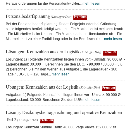
Herausforderungen für die Personalentwickler...
mehr lesen
Personalbedarfsplanung
(Kristoffer Ditz)
Premium
Bei der Personalbedarfsplanung für das Folgejahr oder bei Gründung
sollte folgendes berücksichtigt werden: - Ein Mitarbeiter ist meistens krank.
- Ein Mitarbeiter ist im Urlaub. - Ein Mitarbeiter baut Überstunden ab. - Ein
Mitarbeiter ist zu einer Fortbildung oder in der Berufsschule....
mehr lesen
Lösungen: Kennzahlen aus der Logistik
(Kristoffer Ditz)
Premium
Lösungen: 1) Folgende Kennzahlen liegen Ihnen vor: - Umsatz: 90.000 Ø -
Lagerbestand: 30.000 Berechnen Sie den LUG. - 90.000 / 30.000 = 3,0
2) Berechnen Sie mit den Werten aus Aufgabe 1 die Lagerdauer. - 360
Tage / LUG 3,0 = 120 Tage...
mehr lesen
Übungen: Kennzahlen aus der Logistik
(Kristoffer Ditz)
Premium
Aufgaben: 1) Folgende Kennzahlen liegen Ihnen vor - Umsatz: 90.000 Ø -
Lagerbestand: 30.000 Berechnen Sie den LUG
mehr lesen
Lösung: Deckungsbeitragsrechnung und operative Kennzahlen -
Teil 2
(Kristoffer Ditz)
Premium
Lösungen: Kennzahl Summe Traffic 40.000 Page Views 152.000 Visit