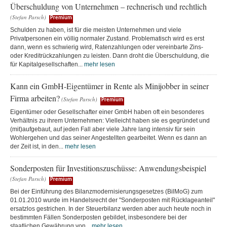
Überschuldung von Unternehmen – rechnerisch und rechtlich
(Stefan Parsch)
Premium
Schulden zu haben, ist für die meisten Unternehmen und viele
Privatpersonen ein völlig normaler Zustand. Problematisch wird es erst
dann, wenn es schwierig wird, Ratenzahlungen oder vereinbarte Zins-
oder Kreditrückzahlungen zu leisten. Dann droht die Überschuldung, die
für Kapitalgesellschaften...
mehr lesen
Kann ein GmbH-Eigentümer in Rente als Minijobber in seiner
Firma arbeiten?
(Stefan Parsch)
Premium
Eigentümer oder Gesellschafter einer GmbH haben oft ein besonderes
Verhältnis zu ihrem Unternehmen: Vielleicht haben sie es gegründet und
(mit)aufgebaut, auf jeden Fall aber viele Jahre lang intensiv für sein
Wohlergehen und das seiner Angestellten gearbeitet. Wenn es dann an
der Zeit ist, in den...
mehr lesen
Sonderposten für Investitionszuschüsse: Anwendungsbeispiel
(Stefan Parsch)
Premium
Bei der Einführung des Bilanzmodernisierungsgesetzes (BilMoG) zum
01.01.2010 wurde im Handelsrecht der "Sonderposten mit Rücklageanteil"
ersatzlos gestrichen. In der Steuerbilanz werden aber auch heute noch in
bestimmten Fällen Sonderposten gebildet, insbesondere bei der
staatlichen Gewährung von...
mehr lesen