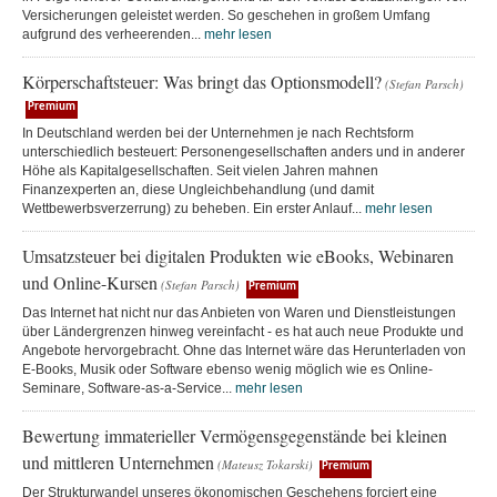
Versicherungen geleistet werden. So geschehen in großem Umfang
aufgrund des verheerenden...
mehr lesen
Körperschaftsteuer: Was bringt das Optionsmodell?
(Stefan Parsch)
Premium
In Deutschland werden bei der Unternehmen je nach Rechtsform
unterschiedlich besteuert: Personengesellschaften anders und in anderer
Höhe als Kapitalgesellschaften. Seit vielen Jahren mahnen
Finanzexperten an, diese Ungleichbehandlung (und damit
Wettbewerbsverzerrung) zu beheben. Ein erster Anlauf...
mehr lesen
Umsatzsteuer bei digitalen Produkten wie eBooks, Webinaren
und Online-Kursen
(Stefan Parsch)
Premium
Das Internet hat nicht nur das Anbieten von Waren und Dienstleistungen
über Ländergrenzen hinweg vereinfacht - es hat auch neue Produkte und
Angebote hervorgebracht. Ohne das Internet wäre das Herunterladen von
E-Books, Musik oder Software ebenso wenig möglich wie es Online-
Seminare, Software-as-a-Service...
mehr lesen
Bewertung immaterieller Vermögensgegenstände bei kleinen
und mittleren Unternehmen
(Mateusz Tokarski)
Premium
Der Strukturwandel unseres ökonomischen Geschehens forciert eine