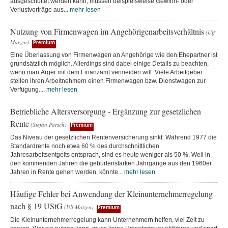
ausgeschüttet werden kann, müssen beispielsweise Gewinn- oder
Verlustvorträge aus...
mehr lesen
Nutzung von Firmenwagen im Angehörigenarbeitsverhältnis
(Ulf
Matzen)
Premium
Eine Überlassung von Firmenwagen an Angehörige wie den Ehepartner ist
grundsätzlich möglich. Allerdings sind dabei einige Details zu beachten,
wenn man Ärger mit dem Finanzamt vermeiden will. Viele Arbeitgeber
stellen ihren Arbeitnehmern einen Firmenwagen bzw. Dienstwagen zur
Verfügung....
mehr lesen
Betriebliche Altersversorgung - Ergänzung zur gesetzlichen
Rente
(Stefan Parsch)
Premium
Das Niveau der gesetzlichen Rentenversicherung sinkt: Während 1977 die
Standardrente noch etwa 60 % des durchschnittlichen
Jahresarbeitsentgelts entsprach, sind es heute weniger als 50 %. Weil in
den kommenden Jahren die geburtenstarken Jahrgänge aus den 1960er
Jahren in Rente gehen werden, könnte...
mehr lesen
Häufige Fehler bei Anwendung der Kleinunternehmerregelung
nach § 19 UStG
(Ulf Matzen)
Premium
Die Kleinunternehmerregelung kann Unternehmern helfen, viel Zeit zu