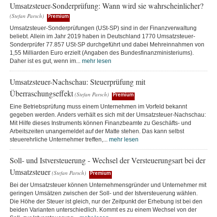
Umsatzsteuer-Sonderprüfung: Wann wird sie wahrscheinlicher?
(Stefan Parsch)
Premium
Umsatzsteuer-Sonderprüfungen (USt-SP) sind in der Finanzverwaltung
beliebt. Allein im Jahr 2019 haben in Deutschland 1770 Umsatzsteuer-
Sonderprüfer 77.857 USt-SP durchgeführt und dabei Mehreinnahmen von
1,55 Milliarden Euro erzielt (Angaben des Bundesfinanzministeriums).
Daher ist es gut, wenn im...
mehr lesen
Umsatzsteuer-Nachschau: Steuerprüfung mit
Überraschungseffekt
(Stefan Parsch)
Premium
Eine Betriebsprüfung muss einem Unternehmen im Vorfeld bekannt
gegeben werden. Anders verhält es sich mit der Umsatzsteuer-Nachschau:
Mit Hilfe dieses Instruments können Finanzbeamte zu Geschäfts- und
Arbeitszeiten unangemeldet auf der Matte stehen. Das kann selbst
steuerehrliche Unternehmer treffen,...
mehr lesen
Soll- und Istversteuerung - Wechsel der Versteuerungsart bei der
Umsatzsteuer
(Stefan Parsch)
Premium
Bei der Umsatzsteuer können Unternehmensgründer und Unternehmer mit
geringen Umsätzen zwischen der Soll- und der Istversteuerung wählen.
Die Höhe der Steuer ist gleich, nur der Zeitpunkt der Erhebung ist bei den
beiden Varianten unterschiedlich. Kommt es zu einem Wechsel von der