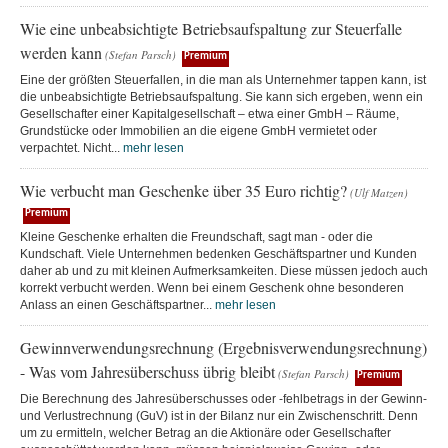
Wie eine unbeabsichtigte Betriebsaufspaltung zur Steuerfalle
werden kann
(Stefan Parsch)
Premium
Eine der größten Steuerfallen, in die man als Unternehmer tappen kann, ist
die unbeabsichtigte Betriebsaufspaltung. Sie kann sich ergeben, wenn ein
Gesellschafter einer Kapitalgesellschaft – etwa einer GmbH – Räume,
Grundstücke oder Immobilien an die eigene GmbH vermietet oder
verpachtet. Nicht...
mehr lesen
Wie verbucht man Geschenke über 35 Euro richtig?
(Ulf Matzen)
Premium
Kleine Geschenke erhalten die Freundschaft, sagt man - oder die
Kundschaft. Viele Unternehmen bedenken Geschäftspartner und Kunden
daher ab und zu mit kleinen Aufmerksamkeiten. Diese müssen jedoch auch
korrekt verbucht werden. Wenn bei einem Geschenk ohne besonderen
Anlass an einen Geschäftspartner...
mehr lesen
Gewinnverwendungsrechnung (Ergebnisverwendungsrechnung)
- Was vom Jahresüberschuss übrig bleibt
(Stefan Parsch)
Premium
Die Berechnung des Jahresüberschusses oder -fehlbetrags in der Gewinn-
und Verlustrechnung (GuV) ist in der Bilanz nur ein Zwischenschritt. Denn
um zu ermitteln, welcher Betrag an die Aktionäre oder Gesellschafter