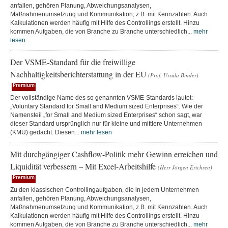
anfallen, gehören Planung, Abweichungsanalysen,
Maßnahmenumsetzung und Kommunikation, z.B. mit Kennzahlen. Auch
Kalkulationen werden häufig mit Hilfe des Controllings erstellt. Hinzu
kommen Aufgaben, die von Branche zu Branche unterschiedlich...
mehr
lesen
Der VSME-Standard für die freiwillige
Nachhaltigkeitsberichterstattung in der EU
(Prof. Ursula Binder)
Premium
Der vollständige Name des so genannten VSME-Standards lautet:
„Voluntary Standard for Small and Medium sized Enterprises“. Wie der
Namensteil „for Small and Medium sized Enterprises“ schon sagt, war
dieser Standard ursprünglich nur für kleine und mittlere Unternehmen
(KMU) gedacht. Diesen...
mehr lesen
Mit durchgängiger Cashflow-Politik mehr Gewinn erreichen und
Liquidität verbessern – Mit Excel-Arbeitshilfe
(Herr Jörgen Erichsen)
Premium
Zu den klassischen Controllingaufgaben, die in jedem Unternehmen
anfallen, gehören Planung, Abweichungsanalysen,
Maßnahmenumsetzung und Kommunikation, z.B. mit Kennzahlen. Auch
Kalkulationen werden häufig mit Hilfe des Controllings erstellt. Hinzu
kommen Aufgaben, die von Branche zu Branche unterschiedlich...
mehr