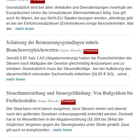
Premium
Grundsätzlich wird bei allen Verkäufen und Dienstleistungen innerhalb der
Europäischen Union die Umsatzsteuer (Mehrwertsteuer) fällig. Das gilt
auch für Waren, die aus Nicht-EU-Staaten bezogen werden, allerdings gibt
es bei der Einfuhrumsatzsteuer (Einfuhrsteuer) einige Besonderheiten. War
der...
mehr lesen
Schätzung der Besteuerungsgrundlagen mittels
Branchenvergleichswerten
(Stefan Parsch)
Premium
Gemäß § 85 Satz 1 AO (Abgabenordnung) haben die Finanzbehörden die
Steuern nach Maßgabe der Gesetze gleichmäßig festzusetzen und zu
erheben. Grundsätzlich muss der Steuerpflichtige - bei der Aufklärung des
steuerrechtlich relevanten Sachverhalts mitwirken (§§ 90 ff. AO), - seine...
mehr lesen
Steuerhinterziehung und Steuergefährdung: Von Bußgeldern bis
Freiheitsstrafen
(Stefan Parsch)
Premium
Der Staat kann nicht davon ausgehen, dass Steuern immer und überall
nach den geltenden Gesetzen ordnungsgemäß entrichtet werden. Deshalb
hat er im Wesentlichen in der Abgabenordnung (§§ 369 bis 384a) die
möglichen Vergehen gegen die Steuergesetze unter Strafe gestellt. Zwar
gilt auch im komplizierten...
mehr lesen