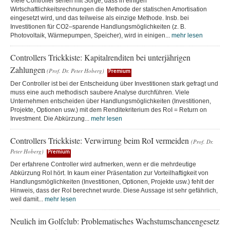
Viele Controller sehen mit Sorge, dass in einigen
Wirtschaftlichkeitsrechnungen die Methode der statischen Amortisation
eingesetzt wird, und das teilweise als einzige Methode. Insb. bei
Investitionen für CO2–sparende Handlungsmöglichkeiten (z. B.
Photovoltaik, Wärmepumpen, Speicher), wird in einigen...
mehr lesen
Controllers Trickkiste: Kapitalrenditen bei unterjährigen
Zahlungen
(Prof. Dr. Peter Hoberg)
Premium
Der Controller ist bei der Entscheidung über Investitionen stark gefragt und
muss eine auch methodisch saubere Analyse durchführen. Viele
Unternehmen entscheiden über Handlungsmöglichkeiten (Investitionen,
Projekte, Optionen usw.) mit dem Renditekriterium des RoI = Return on
Investment. Die Abkürzung...
mehr lesen
Controllers Trickkiste: Verwirrung beim RoI vermeiden
(Prof. Dr.
Peter Hoberg)
Premium
Der erfahrene Controller wird aufmerken, wenn er die mehrdeutige
Abkürzung RoI hört. In kaum einer Präsentation zur Vorteilhaftigkeit von
Handlungsmöglichkeiten (Investitionen, Optionen, Projekte usw.) fehlt der
Hinweis, dass der RoI berechnet wurde. Diese Aussage ist sehr gefährlich,
weil damit...
mehr lesen
Neulich im Golfclub: Problematisches Wachstumschancengesetz