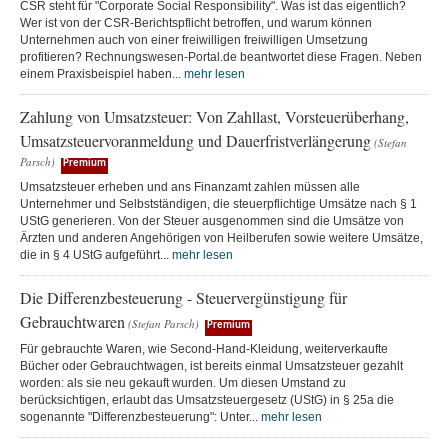
CSR steht für "Corporate Social Responsibility". Was ist das eigentlich?
Wer ist von der CSR-Berichtspflicht betroffen, und warum können
Unternehmen auch von einer freiwilligen freiwilligen Umsetzung
profitieren? Rechnungswesen-Portal.de beantwortet diese Fragen. Neben
einem Praxisbeispiel haben...
mehr lesen
Zahlung von Umsatzsteuer: Von Zahllast, Vorsteuerüberhang,
Umsatzsteuervoranmeldung und Dauerfristverlängerung
(Stefan
Parsch)
Premium
Umsatzsteuer erheben und ans Finanzamt zahlen müssen alle
Unternehmer und Selbstständigen, die steuerpflichtige Umsätze nach § 1
UStG generieren. Von der Steuer ausgenommen sind die Umsätze von
Ärzten und anderen Angehörigen von Heilberufen sowie weitere Umsätze,
die in § 4 UStG aufgeführt...
mehr lesen
Die Differenzbesteuerung - Steuervergünstigung für
Gebrauchtwaren
(Stefan Parsch)
Premium
Für gebrauchte Waren, wie Second-Hand-Kleidung, weiterverkaufte
Bücher oder Gebrauchtwagen, ist bereits einmal Umsatzsteuer gezahlt
worden: als sie neu gekauft wurden. Um diesen Umstand zu
berücksichtigen, erlaubt das Umsatzsteuergesetz (UStG) in § 25a die
sogenannte "Differenzbesteuerung": Unter...
mehr lesen