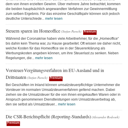
dem von ihnen erzielten Gewinn. Über mehrere Jahre betrachtet, kommen
die beiden hauptsächlich angewandten Verfahren zur Gewinnermittlung
zum selben Ergebnis. Für das einzelne Geschäftsjahr können sich jedoch
deutliche Unterschiede...
mehr lesen
Steuern sparen im Homeoffice
(Stefan Parsch)
Premium
Während der Coronakrise haben viele Arbeitnehmer, für die „Homeoffice“
bis dahin kein Thema war, zu Hause gearbeitet. Oft wissen sie daher nicht,
welche Kosten für das Homeoffice sie in der Steuererklärung als
Werbungskosten angeben können, um ihre Steuerlast zu senken. Neben
Regelungen, die...
mehr lesen
Vorsteuer-Vergütungsverfahren im EU-Ausland und in
Drittstaaten
(Stefan Parsch)
Premium
Bei Geschäften im Inland können umsatzsteuerpflichtige Unternehmer die
Vorsteuer im normalen Umsatzsteuerverfahren geltend machen. Dabei
ziehen sie die Umsatzsteuer für die von ihnen eingekauften Waren oder in
Anspruch genommenen Dienstleistungen vom Umsatzsteuerbetrag ab,
den sie selbst als Umsatzsteuer...
mehr lesen
Die CSR-Berichtspflicht (Reporting-Standards)
(Alexander Rodosek)
Premium