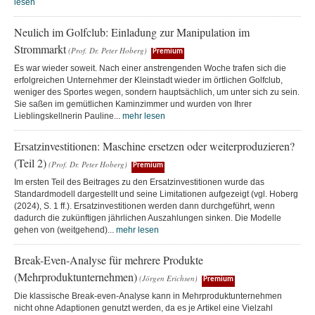
lesen
Neulich im Golfclub: Einladung zur Manipulation im
Strommarkt
(Prof. Dr. Peter Hoberg)
Premium
Es war wieder soweit. Nach einer anstrengenden Woche trafen sich die
erfolgreichen Unternehmer der Kleinstadt wieder im örtlichen Golfclub,
weniger des Sportes wegen, sondern hauptsächlich, um unter sich zu sein.
Sie saßen im gemütlichen Kaminzimmer und wurden von Ihrer
Lieblingskellnerin Pauline...
mehr lesen
Ersatzinvestitionen: Maschine ersetzen oder weiterproduzieren?
(Teil 2)
(Prof. Dr. Peter Hoberg)
Premium
Im ersten Teil des Beitrages zu den Ersatzinvestitionen wurde das
Standardmodell dargestellt und seine Limitationen aufgezeigt (vgl. Hoberg
(2024), S. 1 ff.). Ersatzinvestitionen werden dann durchgeführt, wenn
dadurch die zukünftigen jährlichen Auszahlungen sinken. Die Modelle
gehen von (weitgehend)...
mehr lesen
Break-Even-Analyse für mehrere Produkte
(Mehrproduktunternehmen)
(Jörgen Erichsen)
Premium
Die klassische Break-even-Analyse kann in Mehrproduktunternehmen
nicht ohne Adaptionen genutzt werden, da es je Artikel eine Vielzahl