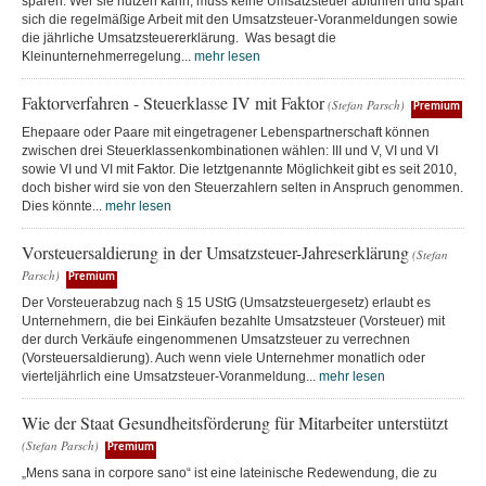
sparen. Wer sie nutzen kann, muss keine Umsatzsteuer abführen und spart
sich die regelmäßige Arbeit mit den Umsatzsteuer-Voranmeldungen sowie
die jährliche Umsatzsteuererklärung. Was besagt die
Kleinunternehmerregelung...
mehr lesen
Faktorverfahren - Steuerklasse IV mit Faktor
(Stefan Parsch)
Premium
Ehepaare oder Paare mit eingetragener Lebenspartnerschaft können
zwischen drei Steuerklassenkombinationen wählen: III und V, VI und VI
sowie VI und VI mit Faktor. Die letztgenannte Möglichkeit gibt es seit 2010,
doch bisher wird sie von den Steuerzahlern selten in Anspruch genommen.
Dies könnte...
mehr lesen
Vorsteuersaldierung in der Umsatzsteuer-Jahreserklärung
(Stefan
Parsch)
Premium
Der Vorsteuerabzug nach § 15 UStG (Umsatzsteuergesetz) erlaubt es
Unternehmern, die bei Einkäufen bezahlte Umsatzsteuer (Vorsteuer) mit
der durch Verkäufe eingenommenen Umsatzsteuer zu verrechnen
(Vorsteuersaldierung). Auch wenn viele Unternehmer monatlich oder
vierteljährlich eine Umsatzsteuer-Voranmeldung...
mehr lesen
Wie der Staat Gesundheitsförderung für Mitarbeiter unterstützt
(Stefan Parsch)
Premium
„Mens sana in corpore sano“ ist eine lateinische Redewendung, die zu