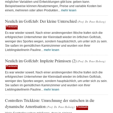
möglicher Variablen und Entwicklungen gibt bzw. geben kann.
Beispielsweise können Absatzmengen, Preise und variable Kosten bei
einem, mehreren oder allen Produkten...
mehr lesen
Neulich im Golfclub: Der kleine Unterschied
(Prof. Dr. Peter Hoberg)
Premium
Es war wieder soweit. Nach einer anstrengenden Woche trafen sich die
erfolgreichen Unternehmer der Kleinstadt wieder im örtlichen Golfclub,
weniger des Sportes wegen, sondern hauptsächlich, um unter sich zu sein.
Sie saßen im gemütlichen Kaminzimmer und wurden von Ihrer
Lieblingskellnerin Pauline...
mehr lesen
Neulich im Golfclub: Implizite Prämissen (2)
(Prof. Dr. Peter Hoberg)
Premium
Es war wieder soweit. Nach einer anstrengenden Woche trafen sich die
erfolgreichen Unternehmer der Kleinstadt wieder im örtlichen Golfclub,
weniger des Sportes wegen, sondern hauptsächlich, um unter sich zu sein.
Sie saßen im gemütlichen Kaminzimmer und wurden von Ihrer
Lieblingskellnerin Pauline...
mehr lesen
Controllers Trickkiste: Umrechnung der statischen in die
dynamische Amortisation
(Prof. Dr. Peter Hoberg)
Premium