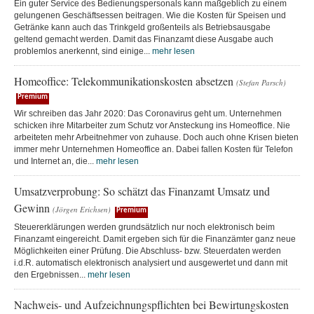
Ein guter Service des Bedienungspersonals kann maßgeblich zu einem
gelungenen Geschäftsessen beitragen. Wie die Kosten für Speisen und
Getränke kann auch das Trinkgeld großenteils als Betriebsausgabe
geltend gemacht werden. Damit das Finanzamt diese Ausgabe auch
problemlos anerkennt, sind einige...
mehr lesen
Homeoffice: Telekommunikationskosten absetzen
(Stefan Parsch)
Premium
Wir schreiben das Jahr 2020: Das Coronavirus geht um. Unternehmen
schicken ihre Mitarbeiter zum Schutz vor Ansteckung ins Homeoffice. Nie
arbeiteten mehr Arbeitnehmer von zuhause. Doch auch ohne Krisen bieten
immer mehr Unternehmen Homeoffice an. Dabei fallen Kosten für Telefon
und Internet an, die...
mehr lesen
Umsatzverprobung: So schätzt das Finanzamt Umsatz und
Gewinn
(Jörgen Erichsen)
Premium
Steuererklärungen werden grundsätzlich nur noch elektronisch beim
Finanzamt eingereicht. Damit ergeben sich für die Finanzämter ganz neue
Möglichkeiten einer Prüfung. Die Abschluss- bzw. Steuerdaten werden
i.d.R. automatisch elektronisch analysiert und ausgewertet und dann mit
den Ergebnissen...
mehr lesen
Nachweis- und Aufzeichnungspflichten bei Bewirtungskosten