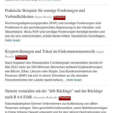
Praktische Beispiele für sonstige Forderungen und
Verbindlichkeiten
(Stefan Parsch)
Premium
Rechnungsabgrenzungsposten (RAP) und sonstige Forderungen sind
Positionen in der periodengerechten Abgrenzung in der Handels- und
Steuerbilanz. Wozu RAP und sonstige Forderungen benötigt werden und
wie sie sich unterscheiden, erklärt dieser Artikel. Gesetzliche Grundlagen...
mehr lesen
Kryptowährungen und Token im Einkommensteuerrecht
(Stefan
Parsch)
Premium
Nach Angaben des Newsportals Cointelegraph verwendeten bereits im
Mai 2021 mehr als 200 Millionen Menschen weltweit Kryptowährungen,
wie Bitcoin, Ether, Litecoin oder Ripple. Das Bundesministerium der
Finanzen (BMF) hat sich in einem Schreiben an die obersten
Finanzbehörden der Länder damit befasst,...
mehr lesen
Steuern vermeiden mit der "§6b Rücklage" und der Rücklage
nach R 6.6 EStR
(Alexander Rodosek)
Premium
Naturkatastrophen können Unternehmen zur Aufdeckung von stillen
Reserven zwingen. Dies geschieht insbesondere, wenn Betriebsvermögen
in Folge höherer Gewalt untergeht und für den Verlust Geldzahlungen von