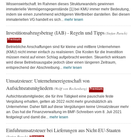
Wissenswirtschaft. Im Rahmen dieses Strukturwandels gewinnen
immaterielle Vermögensgegenstände [1] bei KMU immer mehr Bedeutung,
indem sie einen zunehmend wichtigeren Werttreiber darstellen. Bei diesen
immateriellen VG handelt es sich...
mehr lesen
Investitionsabzugsbetrag (IAB) - Regeln und Tipps
(Stefan Parsch)
Premium
Betriebliche Anschaffungen sind für kleine und mittlere Unternehmen
(KMU) nicht immer einfach zu realisieren: Die Kosten für die Investition
müssen meist auf einen Schlag aufgebracht werden. Steuerlich wirksam
wird diese Betriebsausgabe jedoch über einen längeren Zeitraum,
entsprechend der Abschreibung...
mehr lesen
Umsatzsteuer: Unternehmereigenschaft von
Aufsichtsratsmitgliedern
(Wolff von Rechenberg)
Premium
Aufsichtsratsmitglieder, die für ihre Tätigkeit eine pauschale feste
Vergütung erhalten, gelten ab 2022 nicht mehr grundsätzlich als
Unternehmer. Daher fällt auf diese Vergütungen keine Umsatzsteuer mehr
an. Das hat die Finanzverwaltung im BMF-Schreiben vom 8. Juli 2021
festgelegt und damit die...
mehr lesen
Einfuhrumsatzsteuer bei Lieferungen aus Nicht-EU-Staaten
(Stefan Parsch)