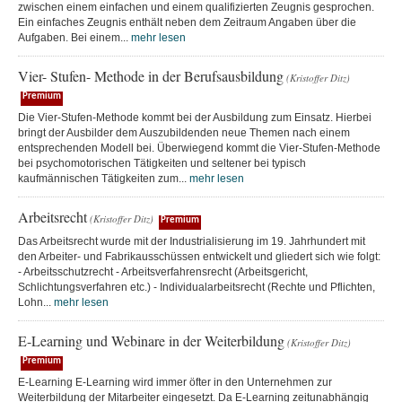
zwischen einem einfachen und einem qualifizierten Zeugnis gesprochen.
Ein einfaches Zeugnis enthält neben dem Zeitraum Angaben über die
Aufgaben. Bei einem...
mehr lesen
Vier- Stufen- Methode in der Berufsausbildung
(Kristoffer Ditz)
Premium
Die Vier-Stufen-Methode kommt bei der Ausbildung zum Einsatz. Hierbei
bringt der Ausbilder dem Auszubildenden neue Themen nach einem
entsprechenden Modell bei. Überwiegend kommt die Vier-Stufen-Methode
bei psychomotorischen Tätigkeiten und seltener bei typisch
kaufmännischen Tätigkeiten zum...
mehr lesen
Arbeitsrecht
(Kristoffer Ditz)
Premium
Das Arbeitsrecht wurde mit der Industrialisierung im 19. Jahrhundert mit
den Arbeiter- und Fabrikausschüssen entwickelt und gliedert sich wie folgt:
- Arbeitsschutzrecht - Arbeitsverfahrensrecht (Arbeitsgericht,
Schlichtungsverfahren etc.) - Individualarbeitsrecht (Rechte und Pflichten,
Lohn...
mehr lesen
E-Learning und Webinare in der Weiterbildung
(Kristoffer Ditz)
Premium
E-Learning E-Learning wird immer öfter in den Unternehmen zur
Weiterbildung der Mitarbeiter eingesetzt. Da E-Learning zeitunabhängig