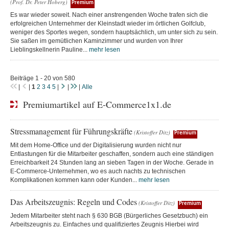
(Prof. Dr. Peter Hoberg)
Premium
Es war wieder soweit. Nach einer anstrengenden Woche trafen sich die
erfolgreichen Unternehmer der Kleinstadt wieder im örtlichen Golfclub,
weniger des Sportes wegen, sondern hauptsächlich, um unter sich zu sein.
Sie saßen im gemütlichen Kaminzimmer und wurden von Ihrer
Lieblingskellnerin Pauline...
mehr lesen
Beiträge 1 - 20 von 580
|
|
1
2
3
4
5
|
|
|
Alle
Premiumartikel auf E-Commerce1x1.de
Stressmanagement für Führungskräfte
(Kristoffer Ditz)
Premium
Mit dem Home-Office und der Digitalisierung wurden nicht nur
Entlastungen für die Mitarbeiter geschaffen, sondern auch eine ständigen
Erreichbarkeit 24 Stunden lang an sieben Tagen in der Woche. Gerade in
E-Commerce-Unternehmen, wo es auch nachts zu technischen
Komplikationen kommen kann oder Kunden...
mehr lesen
Das Arbeitszeugnis: Regeln und Codes
(Kristoffer Ditz)
Premium
Jedem Mitarbeiter steht nach § 630 BGB (Bürgerliches Gesetzbuch) ein
Arbeitszeugnis zu. Einfaches und qualifiziertes Zeugnis Hierbei wird