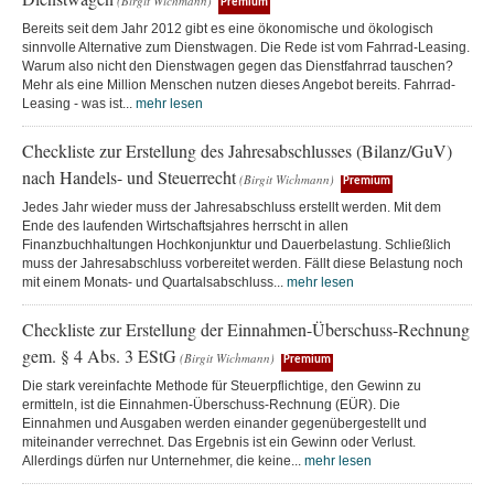
(Birgit Wichmann)
Premium
Bereits seit dem Jahr 2012 gibt es eine ökonomische und ökologisch
sinnvolle Alternative zum Dienstwagen. Die Rede ist vom Fahrrad-Leasing.
Warum also nicht den Dienstwagen gegen das Dienstfahrrad tauschen?
Mehr als eine Million Menschen nutzen dieses Angebot bereits. Fahrrad-
Leasing - was ist...
mehr lesen
Checkliste zur Erstellung des Jahresabschlusses (Bilanz/GuV)
nach Handels- und Steuerrecht
(Birgit Wichmann)
Premium
Jedes Jahr wieder muss der Jahresabschluss erstellt werden. Mit dem
Ende des laufenden Wirtschaftsjahres herrscht in allen
Finanzbuchhaltungen Hochkonjunktur und Dauerbelastung. Schließlich
muss der Jahresabschluss vorbereitet werden. Fällt diese Belastung noch
mit einem Monats- und Quartalsabschluss...
mehr lesen
Checkliste zur Erstellung der Einnahmen-Überschuss-Rechnung
gem. § 4 Abs. 3 EStG
(Birgit Wichmann)
Premium
Die stark vereinfachte Methode für Steuerpflichtige, den Gewinn zu
ermitteln, ist die Einnahmen-Überschuss-Rechnung (EÜR). Die
Einnahmen und Ausgaben werden einander gegenübergestellt und
miteinander verrechnet. Das Ergebnis ist ein Gewinn oder Verlust.
Allerdings dürfen nur Unternehmer, die keine...
mehr lesen