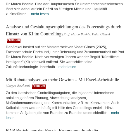
Dr. Marco Boehle. Eine der Hauptursachen für Unternehmensinsolvenzen
lässt sich dabei auf ein Defizit an flüssigen Mitteln und Liquidität
zurückführen....
mehr lesen
Analyse und Gestaltungsempfehlungen des Forecastings durch
Einsatz von KI im Controlling
(Prof. Marco Boehle, Vedat Günes)
Premium
Der Artikel basiert auf der Masterarbeit von Vedat Günes (2025),
Fachhochschule Dortmund, unter Betreuung und Zusammenarbeit mit Prof.
Dr. Marco Boehle. Noch vor wenigen Jahren war der Begriff "Künstliche
Intelligenz" (KI) sehr weit entfernt. Sie war schlicht eine
Zukunftstechnologie. Innerhalb...
mehr lesen
Mit Rabattanalysen zu mehr Gewinn – Mit Excel-Arbeitshilfe
(Jörgen Erichsen)
Premium
Zu den klassischen Controllingaufgaben, die in jedem Unternehmen
anfallen, gehören Planung, Abweichungsanalysen,
Maßnahmenumsetzung und Kommunikation, z.B. mit Kennzahlen. Auch
Kalkulationen werden häufig mit Hilfe des Controllings erstellt. Hinzu
kommen Aufgaben, die von Branche zu Branche unterschiedlich...
mehr
lesen
BAP Bericht aus der Praxis: Erpressung durch die