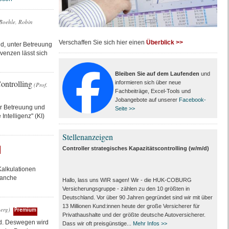
Boehle, Robin
Verschaffen Sie sich hier einen
Überblick >>
nd, unter Betreuung
venzen lässt sich
Bleiben Sie auf dem Laufenden
und
ontrolling
informieren sich über neue
(Prof.
Fachbeiträge, Excel-Tools und
Jobangebote auf unserer
Facebook-
er Betreuung und
Seite >>
ntelligenz" (KI)
Stellenanzeigen
Controller strategisches Kapazitätscontrolling (w/m/d)
alkulationen
ranche
Hallo, lass uns WIR sagen! Wir - die HUK-COBURG
Versicherungsgruppe - zählen zu den 10 größten in
Deutschland. Vor über 90 Jahren gegründet sind wir mit über
13 Millionen Kund:innen heute der große Versicherer für
berg)
Premium
Privathaushalte und der größte deutsche Autoversicherer.
ind. Deswegen wird
Dass wir oft preisgünstige...
Mehr Infos >>