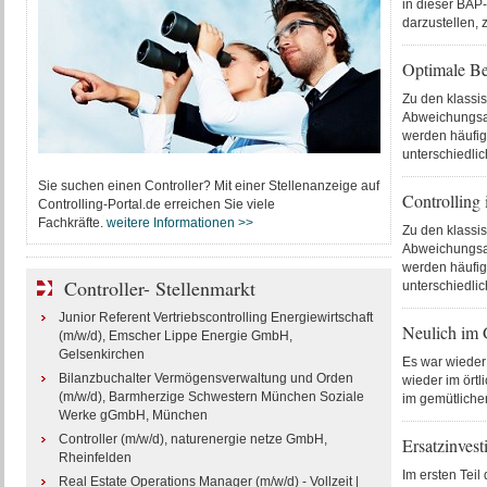
in dieser BAP-
darzustellen,
Optimale Be
Zu den klassi
Abweichungsa
werden häufig 
unterschiedlic
Sie suchen einen Controller? Mit einer Stellenanzeige auf
Controlling
Controlling-Portal.de erreichen Sie viele
Fachkräfte.
weitere Informationen >>
Zu den klassi
Abweichungsa
werden häufig 
Controller- Stellenmarkt
unterschiedlic
Junior Referent Vertriebscontrolling Energiewirtschaft
Neulich im 
(m/w/d), Emscher Lippe Energie GmbH,
Gelsenkirchen
Es war wieder
Bilanzbuchalter Vermögensverwaltung und Orden
wieder im örtl
(m/w/d), Barmherzige Schwestern München Soziale
im gemütliche
Werke gGmbH, München
Controller (m/w/d), naturenergie netze GmbH,
Ersatzinvest
Rheinfelden
Im ersten Teil
Real Estate Operations Manager (m/w/d) - Vollzeit |