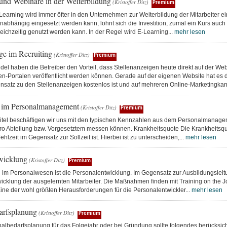
und Webinare in der Weiterbildung
(Kristoffer Ditz)
Premium
earning wird immer öfter in den Unternehmen zur Weiterbildung der Mitarbeiter ei
nabhängig eingesetzt werden kann, lohnt sich die Investition, zumal ein Kurs auc
leichzeitig genutzt werden kann. In der Regel wird E-Learning...
mehr lesen
ge im Recruiting
(Kristoffer Ditz)
Premium
el haben die Betreiber den Vorteil, dass Stellenanzeigen heute direkt auf der Web
n-Portalen veröffentlicht werden können. Gerade auf der eigenen Website hat es d
nsatz zu den Stellenanzeigen kostenlos ist und auf mehreren Online-Marketingkan
 im Personalmanagement
(Kristoffer Ditz)
Premium
itel beschäftigen wir uns mit den typischen Kennzahlen aus dem Personalmanage
pro Abteilung bzw. Vorgesetztem messen können. Krankheitsquote Die Krankheitsquo
hlzeit im Gegensatz zur Sollzeit ist. Hierbei ist zu unterscheiden,...
mehr lesen
wicklung
(Kristoffer Ditz)
Premium
g im Personalwesen ist die Personalentwicklung. Im Gegensatz zur Ausbildungsleit
icklung der ausgelernten Mitarbeiter. Die Maßnahmen finden mit Training on the Jo
 Eine der wohl größten Herausforderungen für die Personalentwickler...
mehr lesen
arfsplanung
(Kristoffer Ditz)
Premium
albedarfsplanung für das Folgejahr oder bei Gründung sollte folgendes berücksicht