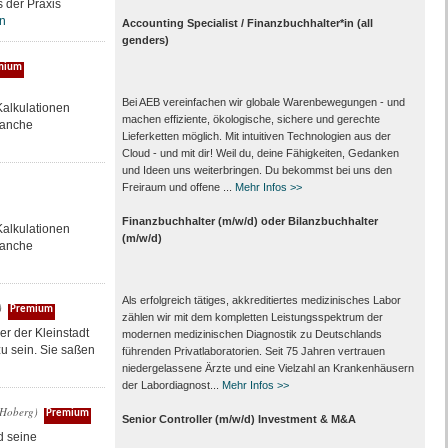
 der Praxis
n
Accounting Specialist / Finanzbuchhalter*in (all
genders)
mium
Bei AEB vereinfachen wir globale Warenbewegungen - und
alkulationen
machen effiziente, ökologische, sichere und gerechte
ranche
Lieferketten möglich. Mit intuitiven Technologien aus der
Cloud - und mit dir! Weil du, deine Fähigkeiten, Gedanken
und Ideen uns weiterbringen. Du bekommst bei uns den
Freiraum und offene ...
Mehr Infos >>
Finanzbuchhalter (m/w/d) oder Bilanzbuchhalter
alkulationen
(m/w/d)
ranche
Als erfolgreich tätiges, akkreditiertes medizinisches Labor
)
Premium
zählen wir mit dem kompletten Leistungs­spektrum der
r der Kleinstadt
modernen medizinischen Diagnostik zu Deutschlands
zu sein. Sie saßen
führenden Privat­laboratorien. Seit 75 Jahren vertrauen
nieder­gelassene Ärzte und eine Vielzahl an Kranken­häusern
der Labor­diagnost...
Mehr Infos >>
r Hoberg)
Premium
Senior Controller (m/w/d) Investment & M&A
d seine