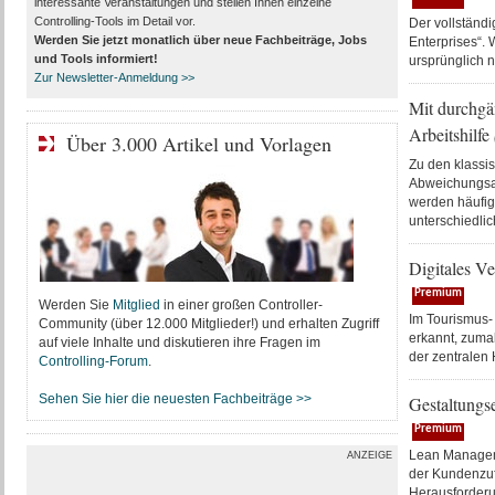
interessante Veranstaltungen und stellen Ihnen einzelne
Controlling-Tools im Detail vor.
Der vollständ
Werden Sie jetzt monatlich über
neue Fachbeiträge, Jobs
Enterprises“. 
und Tools
informiert!
ursprünglich n
Zur Newsletter-Anmeldung >>
Mit durchgä
Arbeitshilfe
Über 3.000 Artikel und Vorlagen
Zu den klassi
Abweichungsa
werden häufig 
unterschiedlic
Digitales V
Premium
Werden Sie
Mitglied
in einer großen Controller-
Im Tourismus-
Community (über 12.000 Mitglieder!) und erhalten Zugriff
erkannt, zuma
auf viele Inhalte und diskutieren ihre Fragen im
der zentralen 
Controlling-Forum
.
Sehen Sie hier die neuesten Fachbeiträge >>
Gestaltungs
Premium
Lean Manageme
ANZEIGE
der Kundenzufr
Herausforderun