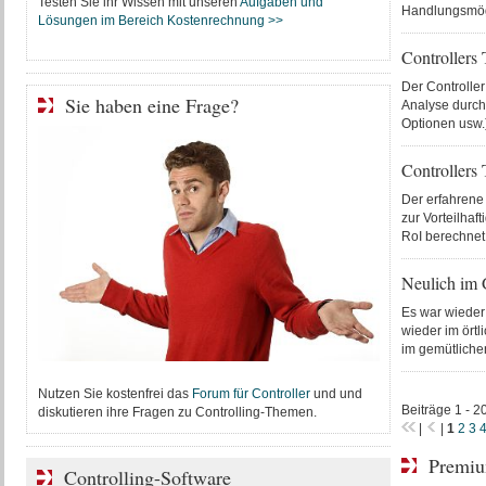
Testen Sie ihr Wissen mit unseren
Aufgaben und
Handlungsmögl
Lösungen im Bereich Kostenrechnung >>
Controllers 
Der Controller
Sie haben eine Frage?
Analyse durch
Optionen usw.)
Controllers
Der erfahrene 
zur Vorteilhaf
RoI berechnet 
Neulich im 
Es war wieder
wieder im örtl
im gemütliche
Nutzen Sie kostenfrei das
Forum für Controller
und und
Beiträge 1 - 2
diskutieren ihre Fragen zu Controlling-Themen.
|
|
1
2
3
Premiu
Controlling-Software