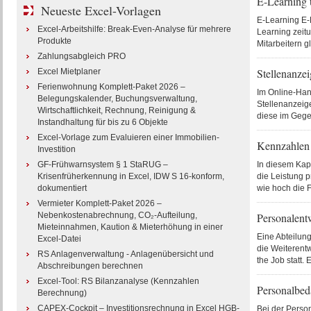
E-Learning 
Neueste Excel-Vorlagen
E-Learning E-L
Excel-Arbeitshilfe: Break-Even-Analyse für mehrere
Learning zeitu
Produkte
Mitarbeitern g
Zahlungsabgleich PRO
Stellenanzei
Excel Mietplaner
Ferienwohnung Komplett-Paket 2026 –
Im Online-Hand
Belegungskalender, Buchungsverwaltung,
Stellenanzeige
Wirtschaftlichkeit, Rechnung, Reinigung &
diese im Gege
Instandhaltung für bis zu 6 Objekte
Excel-Vorlage zum Evaluieren einer Immobilien-
Kennzahlen
Investition
GF-Frühwarnsystem § 1 StaRUG –
In diesem Kap
Krisenfrüherkennung in Excel, IDW S 16-konform,
die Leistung 
dokumentiert
wie hoch die Fe
Vermieter Komplett-Paket 2026 –
Nebenkostenabrechnung, CO₂-Aufteilung,
Personalent
Mieteinnahmen, Kaution & Mieterhöhung in einer
Eine Abteilun
Excel-Datei
die Weiterentw
RS Anlagenverwaltung - Anlagenübersicht und
the Job statt.
Abschreibungen berechnen
Excel-Tool: RS Bilanzanalyse (Kennzahlen
Personalbed
Berechnung)
CAPEX-Cockpit – Investitionsrechnung in Excel HGB-
Bei der Person