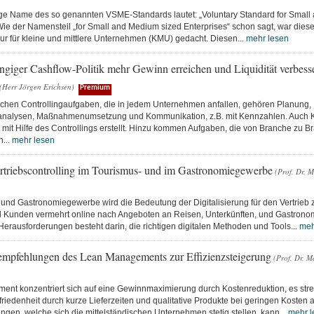
ige Name des so genannten VSME-Standards lautet: „Voluntary Standard for Small
Wie der Namensteil „for Small and Medium sized Enterprises“ schon sagt, war dies
ur für kleine und mittlere Unternehmen (KMU) gedacht. Diesen...
mehr lesen
ngiger Cashflow-Politik mehr Gewinn erreichen und Liquidität verbesse
(Herr Jörgen Erichsen)
Premium
schen Controllingaufgaben, die in jedem Unternehmen anfallen, gehören Planung,
nalysen, Maßnahmenumsetzung und Kommunikation, z.B. mit Kennzahlen. Auch K
mit Hilfe des Controllings erstellt. Hinzu kommen Aufgaben, die von Branche zu B
h...
mehr lesen
ertriebscontrolling im Tourismus- und im Gastronomiegewerbe
(Prof. Dr. 
 und Gastronomiegewerbe wird die Bedeutung der Digitalisierung für den Vertrie
l Kunden vermehrt online nach Angeboten an Reisen, Unterkünften, und Gastrono
Herausforderungen besteht darin, die richtigen digitalen Methoden und Tools...
meh
empfehlungen des Lean Managements zur Effizienzsteigerung
(Prof. Dr. M
nt konzentriert sich auf eine Gewinnmaximierung durch Kostenreduktion, es stre
iedenheit durch kurze Lieferzeiten und qualitative Produkte bei geringen Kosten 
gen, welche sich die mittelständischen Unternehmen stetig stellen, kann...
mehr l