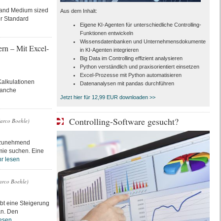
 and Medium sized
Aus dem Inhalt:
er Standard
Eigene KI-Agenten für unterschiedliche Controlling-
Funktionen entwickeln
Wissensdatenbanken und Unternehmensdokumente
rn – Mit Excel-
in KI-Agenten integrieren
Big Data im Controlling effizient analysieren
Python verständlich und praxisorientiert einsetzen
Excel-Prozesse mit Python automatisieren
alkulationen
Datenanalysen mit pandas durchführen
ranche
Jetzt hier für 12,99 EUR downloaden >>
Controlling-Software gesucht?
Marco Boehle)
b zunehmend
mie suchen. Eine
r lesen
arco Boehle)
bt eine Steigerung
an. Den
esen