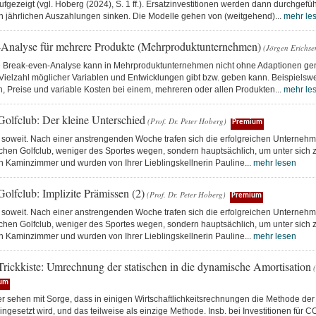
ufgezeigt (vgl. Hoberg (2024), S. 1 ff.). Ersatzinvestitionen werden dann durchgef
en jährlichen Auszahlungen sinken. Die Modelle gehen von (weitgehend)...
mehr le
Analyse für mehrere Produkte (Mehrproduktunternehmen)
(Jörgen Erichse
e Break-even-Analyse kann in Mehrproduktunternehmen nicht ohne Adaptionen gen
e Vielzahl möglicher Variablen und Entwicklungen gibt bzw. geben kann. Beispiels
 Preise und variable Kosten bei einem, mehreren oder allen Produkten...
mehr le
Golfclub: Der kleine Unterschied
(Prof. Dr. Peter Hoberg)
Premium
 soweit. Nach einer anstrengenden Woche trafen sich die erfolgreichen Unternehme
ichen Golfclub, weniger des Sportes wegen, sondern hauptsächlich, um unter sich 
n Kaminzimmer und wurden von Ihrer Lieblingskellnerin Pauline...
mehr lesen
olfclub: Implizite Prämissen (2)
(Prof. Dr. Peter Hoberg)
Premium
 soweit. Nach einer anstrengenden Woche trafen sich die erfolgreichen Unternehme
ichen Golfclub, weniger des Sportes wegen, sondern hauptsächlich, um unter sich 
n Kaminzimmer und wurden von Ihrer Lieblingskellnerin Pauline...
mehr lesen
Trickkiste: Umrechnung der statischen in die dynamische Amortisation
(
um
er sehen mit Sorge, dass in einigen Wirtschaftlichkeitsrechnungen die Methode der
ingesetzt wird, und das teilweise als einzige Methode. Insb. bei Investitionen für