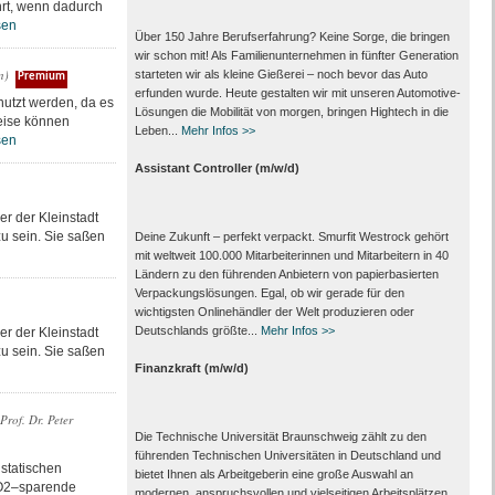
ührt, wenn dadurch
sen
Über 150 Jahre Berufserfahrung? Keine Sorge, die bringen
wir schon mit! Als Familienunternehmen in fünfter Generation
n)
starteten wir als kleine Gießerei – noch bevor das Auto
Premium
erfunden wurde. Heute gestalten wir mit unseren Automotive-
utzt werden, da es
Lösungen die Mobilität von morgen, bringen Hightech in die
weise können
Leben...
Mehr Infos >>
sen
Assistant Controller (m/w/d)
r der Kleinstadt
zu sein. Sie saßen
Deine Zukunft – perfekt verpackt. Smurfit Westrock gehört
mit weltweit 100.000 Mitarbeiter­innen und Mitarbeitern in 40
Ländern zu den führenden Anbietern von papier­basierten
Verpackungs­lösungen. Egal, ob wir gerade für den
wichtigsten Onlinehändler der Welt produzieren oder
Deutschlands größte...
Mehr Infos >>
r der Kleinstadt
zu sein. Sie saßen
Finanzkraft (m/w/d)
Prof. Dr. Peter
Die Technische Universität Braunschweig zählt zu den
führenden Technischen Universitäten in Deutschland und
 statischen
bietet Ihnen als Arbeit­geberin eine große Auswahl an
 CO2–sparende
modernen, anspruchsvollen und vielseitigen Arbeits­plätzen.