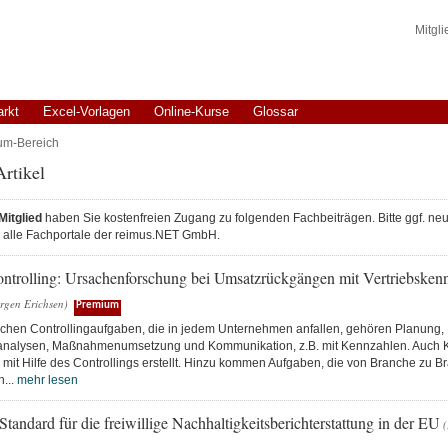
Mitgl
arkt
Excel-Vorlagen
Online-Kurse
Glossar
um-Bereich
rtikel
itglied
haben Sie kostenfreien Zugang zu folgenden Fachbeiträgen. Bitte ggf. neu 
ür alle Fachportale der reimus.NET GmbH.
Controlling: Ursachenforschung bei Umsatzrückgängen mit Vertriebsken
rgen Erichsen)
Premium
schen Controllingaufgaben, die in jedem Unternehmen anfallen, gehören Planung,
nalysen, Maßnahmenumsetzung und Kommunikation, z.B. mit Kennzahlen. Auch K
mit Hilfe des Controllings erstellt. Hinzu kommen Aufgaben, die von Branche zu B
h...
mehr lesen
ndard für die freiwillige Nachhaltigkeitsberichterstattung in der EU
(