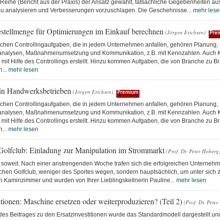
Reihe (Bericht aus der Praxis) der Ansatz gewählt, tatsächliche Gegebenheiten aus
 zu analysieren und Verbesserungen vorzuschlagen. Die Geschehnisse...
mehr lese
stellmenge für Optimierungen im Einkauf berechnen
(Jörgen Erichsen)
Pre
schen Controllingaufgaben, die in jedem Unternehmen anfallen, gehören Planung,
nalysen, Maßnahmenumsetzung und Kommunikation, z.B. mit Kennzahlen. Auch K
mit Hilfe des Controllings erstellt. Hinzu kommen Aufgaben, die von Branche zu B
h...
mehr lesen
 in Handwerksbetrieben
(Jörgen Erichsen)
Premium
schen Controllingaufgaben, die in jedem Unternehmen anfallen, gehören Planung,
nalysen, Maßnahmenumsetzung und Kommunikation, z.B. mit Kennzahlen. Auch K
mit Hilfe des Controllings erstellt. Hinzu kommen Aufgaben, die von Branche zu B
h...
mehr lesen
Golfclub: Einladung zur Manipulation im Strommarkt
(Prof. Dr. Peter Hoberg
 soweit. Nach einer anstrengenden Woche trafen sich die erfolgreichen Unternehme
ichen Golfclub, weniger des Sportes wegen, sondern hauptsächlich, um unter sich 
n Kaminzimmer und wurden von Ihrer Lieblingskellnerin Pauline...
mehr lesen
itionen: Maschine ersetzen oder weiterproduzieren? (Teil 2)
(Prof. Dr. Pete
 des Beitrages zu den Ersatzinvestitionen wurde das Standardmodell dargestellt un