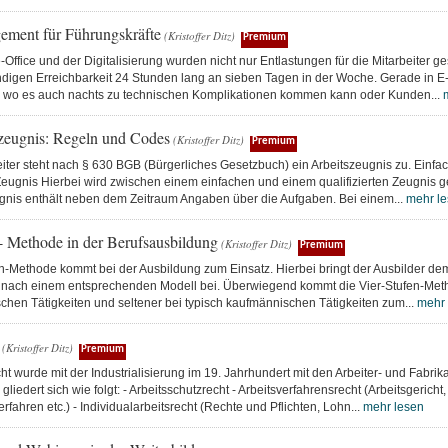
ement für Führungskräfte
(Kristoffer Ditz)
Premium
ffice und der Digitalisierung wurden nicht nur Entlastungen für die Mitarbeiter g
ndigen Erreichbarkeit 24 Stunden lang an sieben Tagen in der Woche. Gerade in
wo es auch nachts zu technischen Komplikationen kommen kann oder Kunden...
zeugnis: Regeln und Codes
(Kristoffer Ditz)
Premium
iter steht nach § 630 BGB (Bürgerliches Gesetzbuch) ein Arbeitszeugnis zu. Einfa
 Zeugnis Hierbei wird zwischen einem einfachen und einem qualifizierten Zeugnis 
gnis enthält neben dem Zeitraum Angaben über die Aufgaben. Bei einem...
mehr l
n- Methode in der Berufsausbildung
(Kristoffer Ditz)
Premium
en-Methode kommt bei der Ausbildung zum Einsatz. Hierbei bringt der Ausbilder d
ach einem entsprechenden Modell bei. Überwiegend kommt die Vier-Stufen-Met
chen Tätigkeiten und seltener bei typisch kaufmännischen Tätigkeiten zum...
mehr 
(Kristoffer Ditz)
Premium
ht wurde mit der Industrialisierung im 19. Jahrhundert mit den Arbeiter- und Fabr
gliedert sich wie folgt: - Arbeitsschutzrecht - Arbeitsverfahrensrecht (Arbeitsgericht,
rfahren etc.) - Individualarbeitsrecht (Rechte und Pflichten, Lohn...
mehr lesen