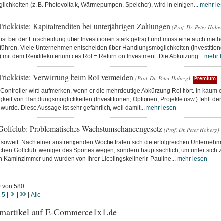
ichkeiten (z. B. Photovoltaik, Wärmepumpen, Speicher), wird in einigen...
mehr le
Trickkiste: Kapitalrenditen bei unterjährigen Zahlungen
(Prof. Dr. Peter Hobe
 ist bei der Entscheidung über Investitionen stark gefragt und muss eine auch met
führen. Viele Unternehmen entscheiden über Handlungsmöglichkeiten (Investitione
 mit dem Renditekriterium des RoI = Return on Investment. Die Abkürzung...
mehr 
 Trickkiste: Verwirrung beim RoI vermeiden
(Prof. Dr. Peter Hoberg)
Premium
Controller wird aufmerken, wenn er die mehrdeutige Abkürzung RoI hört. In kaum e
tigkeit von Handlungsmöglichkeiten (Investitionen, Optionen, Projekte usw.) fehlt de
wurde. Diese Aussage ist sehr gefährlich, weil damit...
mehr lesen
Golfclub: Problematisches Wachstumschancengesetz
(Prof. Dr. Peter Hoberg)
 soweit. Nach einer anstrengenden Woche trafen sich die erfolgreichen Unternehme
ichen Golfclub, weniger des Sportes wegen, sondern hauptsächlich, um unter sich 
n Kaminzimmer und wurden von Ihrer Lieblingskellnerin Pauline...
mehr lesen
0 von 580
4
5
|
|
|
Alle
martikel auf E-Commerce1x1.de