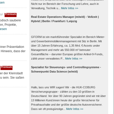
sen
Nicht nur im Bereich der Forschung und Lehre, auch in
Verwaltung, Technik u...
Mehr Infos >>
rg)
Premium
Real Estate Operations Manager (m/w/d) - Vollzeit |
hodisch saubere
Hybrid | Berlin / Frankfurt / Leipzig
n, Projekte,
lesen
GFORM ist ein marktführender Spezialist im Bereich Mieter-
und Gewerbeimmobilienmanagement mit Sitz in Berlin. Mit
über 15 Jahren Erfahrung, ca. 1,35 Mrd. € Assets under
iner Präsentation
Management und mehr als 550.000 m² betreuter
r Hinweis, dass der
Gesamtfläche – darunter Europas größter Artikel-9-Fonds,
zählt unser verwaltetes P...
Mehr Infos >>
Spezialist für Steuerungs- und Controllingsysteme -
Premium
Schwerpunkt Data Science (w/m/d)
r der Kleinstadt
zu sein. Sie saßen
Hallo, lass uns WIR sagen! Wir - die HUK-COBURG
Versicherungsgruppe - zählen zu den 10 größten in
Deutschland. Vor über 90 Jahren gegründet sind wir mit über
13 Millionen Kund:innen heute der große Versicherer für
Privathaushalte und der größte deutsche Autoversicherer.
Dass wir oft preisgünstige...
Mehr Infos >>