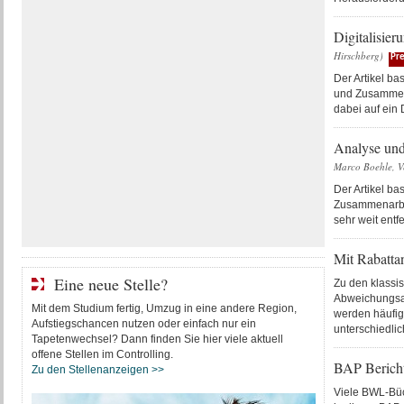
Digitalisier
Hirschberg)
Pr
Der Artikel ba
und Zusammena
dabei auf ein D
Analyse und
Marco Boehle, V
Der Artikel b
Zusammenarbeit
sehr weit entf
Mit Rabatta
Eine neue Stelle?
Zu den klassi
Abweichungsa
Mit dem Studium fertig, Umzug in eine andere Region,
werden häufig 
Aufstiegschancen nutzen oder einfach nur ein
unterschiedlic
Tapetenwechsel? Dann finden Sie hier viele aktuell
offene Stellen im Controlling.
BAP Bericht
Zu den Stellenanzeigen >>
Viele BWL-Büch