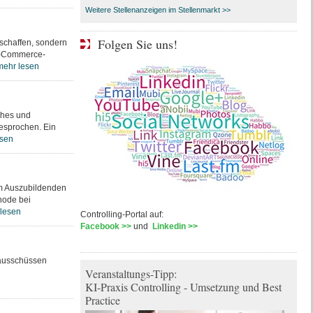
Weitere Stellenanzeigen im Stellenmarkt >>
Folgen Sie uns!
eschaffen, sondern
 E-Commerce-
mehr lesen
ches und
gesprochen. Ein
esen
em Auszubildenden
hode bei
lesen
Controlling-Portal auf:
Facebook >>
und
Linkedin >>
ikausschüssen
Veranstaltungs-Tipp:
KI-Praxis Controlling - Umsetzung und Best
Practice