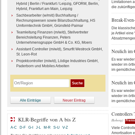
Limitationen a
Hybrid | Berlin / Frankfurt / Leipzig, GFORM, Berlin,
die zukünftig
Hybrid, Frankfurt am Main, Leipzig
Sachbearbeiter (w/m/d) Buchhaltung /
Break-Even-
Rechnungswesen sowie Bilanzbuchhaltung, HS
Umformtechnik GmbH, Grünsfeld-Paimar
Die klassisch
Teamleitung Finanzen (m/w/d), Stellvertreter
je Artikel ein
Bereichsleitung Finanzen, Peters
Absatzmengen,
Unternehmensgruppe GmbH & Co. KG, Moers
Assistant Controller (m/w/d), Smurfit Westrock GmbH,
Neulich im 
St. Leon-Rot
Es war wieder
Projektcontroller (m/w/d), Lödige Industries GmbH,
wieder im örtl
Paderborn und Mobiles Arbeiten
im gemütliche
Neulich im G
Es war wieder
wieder im örtl
Alle Einträge
Neuer Eintrag
im gemütliche
Controllers 
KLR-Begriffe von A bis Z
Hoberg)
Premi
A-C
D-F
G-I
J-L
M-R
S-U
V-Z
Viele Controll
Amortisation e