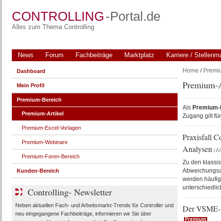
CONTROLLING
-Portal.de
Alles zum Thema Controlling
News
Forum
Fachbeiträge
Marktplatz
Karriere / Stellenm
Home
/
Premi
Dashboard
Premium-A
Mein Profil
Premium-Bereich
Als
Premium-M
Premium-Artikel
Zugang gilt f
Premium-Excel-Vorlagen
Praxisfall 
Premium-Webinare
Analysen
(Jö
Premium-Foren-Bereich
Zu den klassi
Abweichungsa
Kunden-Bereich
werden häufig 
unterschiedlic
Controlling- Newsletter
Neben aktuellen Fach- und Arbeitsmarkt-Trends für Controller und
Der VSME-Sta
neu eingegangene Fachbeiträge, informieren wir Sie über
Premium