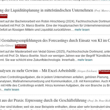
ung der Liquiditätsplanung in mittelständischen Unternehmen
(Prof. Marco 
emium
siert auf der Bachelorarbeit von Robin Hirschberg (2024), Fachhochschule Dortmu
rbeit mit Prof. Dr. Marco Boehle. Eine der Hauptursachen für Unternehmensinsol
efizit an flüssigen Mitteln und Liquidität zurückführen....
mehr lesen
 Gestaltungsempfehlungen des Forecastings durch Einsatz von KI im C
edat Günes)
Premium
asiert auf der Masterarbeit von Vedat Günes (2025), Fachhochschule Dortmund, unt
 mit Prof. Dr. Marco Boehle. Noch vor wenigen Jahren war der Begriff "Künstliche I
ernt. Sie war schlicht eine Zukunftstechnologie. Innerhalb...
mehr lesen
nalysen zu mehr Gewinn – Mit Excel-Arbeitshilfe
(Jörgen Erichsen)
Premium
schen Controllingaufgaben, die in jedem Unternehmen anfallen, gehören Planung,
nalysen, Maßnahmenumsetzung und Kommunikation, z.B. mit Kennzahlen. Auch K
mit Hilfe des Controllings erstellt. Hinzu kommen Aufgaben, die von Branche zu B
h...
mehr lesen
 aus der Praxis: Erpressung durch die Geschäftsführung
(Prof. Dr. Peter Ho
er sind blutleer, weil sie zwar Beispiele enthalten, diese aber sehr konstruiert s