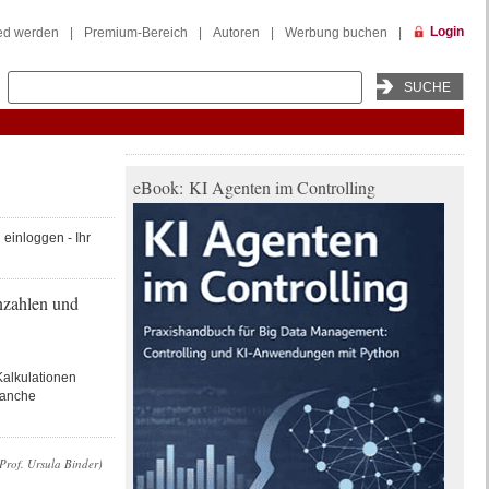
Login
ied werden
|
Premium-Bereich
|
Autoren
|
Werbung buchen
|
eBook: KI Agenten im Controlling
einloggen - Ihr
nzahlen und
alkulationen
ranche
Prof. Ursula Binder)