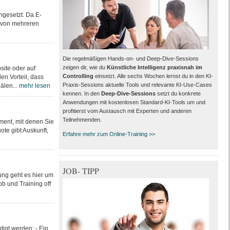
ngesetzt. Da E-
h von mehreren
Die regelmäßigen Hands-on- und Deep-Dive-Sessions
zeigen dir, wie du
Künstliche Intelligenz praxisnah im
site oder auf
Controlling
einsetzt. Alle sechs Wochen lernst du in den KI-
en Vorteil, dass
Praxis-Sessions aktuelle Tools und relevante KI-Use-Cases
älen...
mehr lesen
kennen. In den
Deep-Dive-Sessions
setzt du konkrete
Anwendungen mit kostenlosen Standard-KI-Tools um und
profitierst vom Austausch mit Experten und anderen
Teilnehmenden.
ment, mit denen Sie
te gibt Auskunft,
Erfahre mehr zum Online-Training >>
JOB- TIPP
ung geht es hier um
b und Training off
igt werden: - Ein