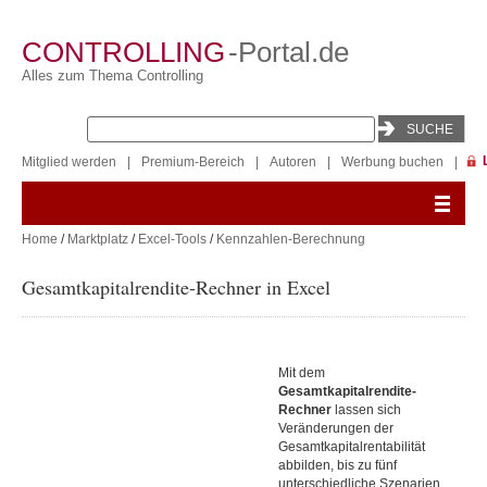
CONTROLLING
-Portal.de
Alles zum Thema Controlling
Mitglied werden
|
Premium-Bereich
|
Autoren
|
Werbung buchen
|
Home
/
Marktplatz
/
Excel-Tools
/
Kennzahlen-Berechnung
Gesamtkapitalrendite-Rechner in Excel
Mit dem
Gesamtkapitalrendite-
Rechner
lassen sich
Veränderungen der
Gesamtkapitalrentabilität
abbilden, bis zu fünf
unterschiedliche Szenarien