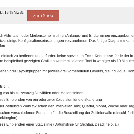
nkl. 19 % MwSt. |
zum Shop
ich Aktivitäten oder Meilensteine mit ihren Anfangs- und Endterminen einzugeben 
licks einige Konfigurationseinstellungen vorzunehmen. Das fertige Diagramm kann 
den.
t einfach zu bedienen und erfordert keine speziellen Excel-Kenntnisse. Jede der in
n beispielhaft gezeigten Grafiken wurde mit diesem Tool in weniger als 10 Minuten 
ehen drei Layoutgruppen mit jeweils drei vorbereiteten Layouts, die individuell kon
s gilt:
g von bis zu zwanzig Aktivitäten oder Meilensteinen
es Einblenden von ein oder zwei Zeitleisten für die Skalierung
 der Zeitleisten Wahl zwischen den Intervallen Jahr, Quartal, Monat, Woche oder Ta
schen verschiedenen Formaten für die Beschriftung der Zeitintervalle (einschl. fo
ektbeginn)
es Einblenden einer Statuslinie (Datumslinie für Stichtag, Deadline o. ä.)