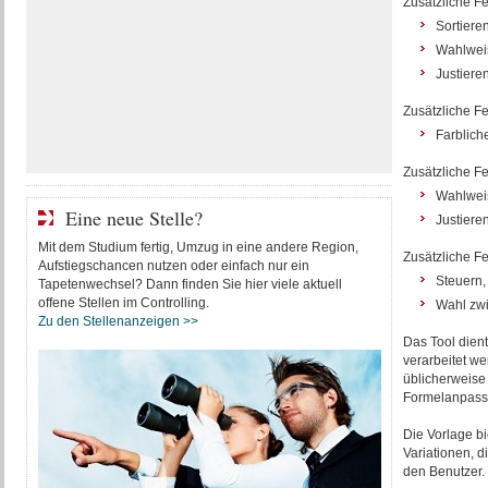
Zusätzliche Fe
Sortiere
Wahlweis
Justiere
Zusätzliche Fe
Farblich
Zusätzliche Fe
Wahlweis
Eine neue Stelle?
Justiere
Mit dem Studium fertig, Umzug in eine andere Region,
Zusätzliche Fe
Aufstiegschancen nutzen oder einfach nur ein
Steuern,
Tapetenwechsel? Dann finden Sie hier viele aktuell
offene Stellen im Controlling.
Wahl zwi
Zu den Stellenanzeigen >>
Das Tool dient
verarbeitet we
üblicherweise 
Formelanpassu
Die Vorlage bi
Variationen, d
den Benutzer.