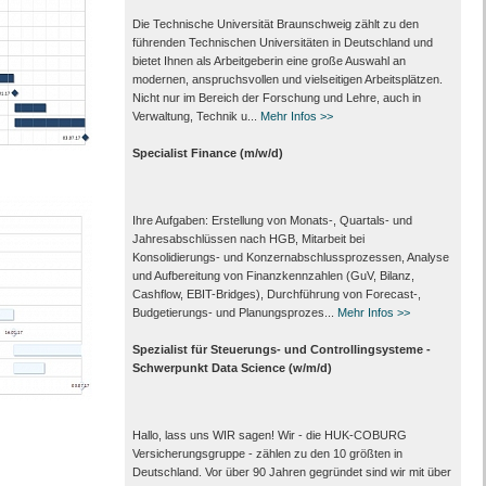
Die Technische Universität Braunschweig zählt zu den
führenden Technischen Universitäten in Deutschland und
bietet Ihnen als Arbeit­geberin eine große Auswahl an
modernen, anspruchsvollen und vielseitigen Arbeits­plätzen.
Nicht nur im Bereich der Forschung und Lehre, auch in
Verwaltung, Technik u...
Mehr Infos >>
Specialist Finance (m/w/d)
Ihre Aufgaben: Erstellung von Monats‑, Quartals‑ und
Jahresabschlüssen nach HGB, Mitarbeit bei
Konsolidierungs‑ und Konzernabschlussprozessen, Analyse
und Aufbereitung von Finanzkennzahlen (GuV, Bilanz,
Cashflow, EBIT-Bridges), Durchführung von Forecast‑,
Budgetierungs‑ und Planungsprozes...
Mehr Infos >>
Spezialist für Steuerungs- und Controllingsysteme -
Schwerpunkt Data Science (w/m/d)
Hallo, lass uns WIR sagen! Wir - die HUK-COBURG
Versicherungsgruppe - zählen zu den 10 größten in
Deutschland. Vor über 90 Jahren gegründet sind wir mit über