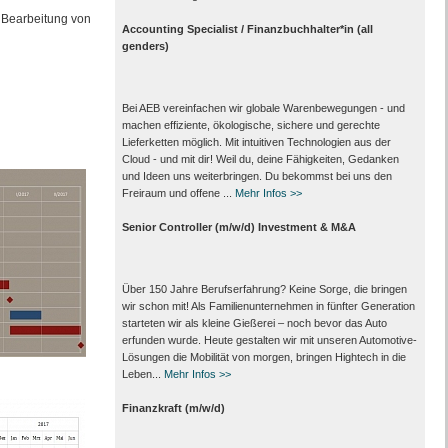
 Bearbeitung von
Accounting Specialist / Finanzbuchhalter*in (all
genders)
Bei AEB vereinfachen wir globale Warenbewegungen - und
machen effiziente, ökologische, sichere und gerechte
Lieferketten möglich. Mit intuitiven Technologien aus der
Cloud - und mit dir! Weil du, deine Fähigkeiten, Gedanken
und Ideen uns weiterbringen. Du bekommst bei uns den
Freiraum und offene ...
Mehr Infos >>
Senior Controller (m/w/d) Investment & M&A
Über 150 Jahre Berufserfahrung? Keine Sorge, die bringen
wir schon mit! Als Familienunternehmen in fünfter Generation
starteten wir als kleine Gießerei – noch bevor das Auto
erfunden wurde. Heute gestalten wir mit unseren Automotive-
Lösungen die Mobilität von morgen, bringen Hightech in die
Leben...
Mehr Infos >>
Finanzkraft (m/w/d)