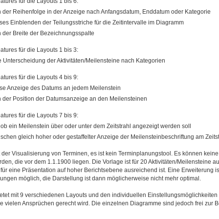
atures für die Layouts 1 bis 6:
n der Reihenfolge in der Anzeige nach Anfangsdatum, Enddatum oder Kategorie
es Einblenden der Teilungsstriche für die Zeitintervalle im Diagramm
n der Breite der Bezeichnungsspalte
atures für die Layouts 1 bis 3:
e Unterscheidung der Aktivitäten/Meilensteine nach Kategorien
atures für die Layouts 4 bis 9:
e Anzeige des Datums an jedem Meilenstein
n der Position der Datumsanzeige an den Meilensteinen
atures für die Layouts 7 bis 9:
 ob ein Meilenstein über oder unter dem Zeitstrahl angezeigt werden soll
schen gleich hoher oder gestaffelter Anzeige der Meilensteinbeschriftung am Zeitst
 der Visualisierung von Terminen, es ist kein Terminplanungstool. Es können kein
rden, die vor dem 1.1.1900 liegen. Die Vorlage ist für 20 Aktivitäten/Meilensteine a
für eine Präsentation auf hoher Berichtsebene ausreichend ist. Eine Erweiterung is
ngen möglich, die Darstellung ist dann möglicherweise nicht mehr optimal.
etet mit 9 verschiedenen Layouts und den individuellen Einstellungsmöglichkeiten 
ie vielen Ansprüchen gerecht wird. Die einzelnen Diagramme sind jedoch frei zur 