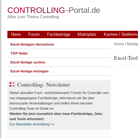
CONTROLLING
-Portal.de
Alles zum Thema Controlling
News
Forum
Fachbeiträge
Marktplatz
Karriere / Stellenm
Home
/
Marktp
Excel-Vorlagen-Verzeichnis
TOP-Seller
Excel-Tool
Excel-Vorlage suchen
Excel-Vorlage eintragen
Controlling- Newsletter
Neben aktuellen Fach- und Arbeitsmarkt-Trends für Controller und
neu eingegangene Fachbeiträge, informieren wir Sie über
interessante Veranstaltungen und stellen Ihnen einzelne
Controlling-Tools im Detail vor.
Werden Sie jetzt monatlich über
neue Fachbeiträge, Jobs
und Tools
informiert!
Zur Newsletter-Anmeldung >>