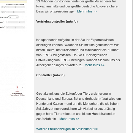
13 Millionen Kund:innen heute der große Versicherer für
Privathaushalte und der größte deutsche Autoversicherer.
Dass wir oft preisgünstige...
Mehr Infos >>
Vertriebscontroller (m/w/d)
ine spannende Aufgabe, in der Sie Ihr Expertenwissen
einbringen können. Wachsen Sie mit uns gemeinsam! Wir
bieten Raum, um füreinander und miteinander die Zukunft
von ERGO zu gestalten. Da Sie zur erfolgreichen
Entwicklung von ERGO beitragen, können Sie von uns als
Arbeitgeber einiges erwarten, z...
Mehr Infos >>
Controller (m/w/d)
Gestalte mit uns die Zukunft der Tierversicherung in
Deutschland und Europa. Bei uns dreht sich (fast) alles um
Hunde und Katzen – und um die Menschen, die sie lieben.
Seit Jahrzehnten versichern wir Vierbeiner zuverlässig
gegen hohe Tierarztkosten und bieten Hundehaltenden
zusätzlich ein...
Mehr Infos >>
Weitere Stellenanzeigen im Stellenmarkt >>