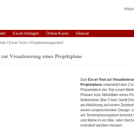
Mitgl
arkt
Excel-Vorlagen
Online-Kurse
Glossar
latz
/
Excel-Tools
/
Projektmanagement
 zur Visualisierung eines Projektplans
Das
Excel-Tool zur Visualisieru
Projektplans
unterstützt den Cont
Präsentation der Top-Level-Meil
Phasen bzw. Aktivitäten eines Pro
Balkenplan (Bar Chart, Gantt-D
als Abbildung auf einem Zeitstrah
einem ansprechenden Design, o
ein Terminplanungstool bemüht od
und Mühe in ein Mal- oder Zei
investiert werden müssen.