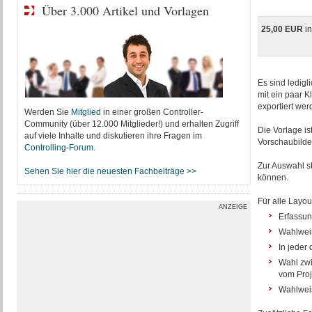
Über 3.000 Artikel und Vorlagen
25,00 EUR
i
Es sind ledigl
mit ein paar K
exportiert wer
Werden Sie
Mitglied
in einer großen Controller-
Community (über 12.000 Mitglieder!) und erhalten Zugriff
Die Vorlage is
auf viele Inhalte und diskutieren ihre Fragen im
Vorschaubilder
Controlling-Forum
.
Zur Auswahl st
Sehen Sie hier die neuesten Fachbeiträge >>
können.
Für alle Layout
ANZEIGE
Erfassun
Wahlweis
In jeder
Wahl zwi
vom Proj
Wahlweis