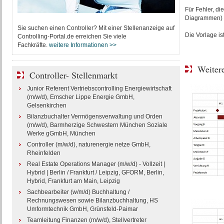
Für Fehler, d
Diagrammen) e
Sie suchen einen Controller? Mit einer Stellenanzeige auf
Die Vorlage is
Controlling-Portal.de erreichen Sie viele
Fachkräfte.
weitere Informationen >>
Weitere
Controller- Stellenmarkt
Junior Referent Vertriebscontrolling Energiewirtschaft
(m/w/d), Emscher Lippe Energie GmbH,
Gelsenkirchen
Bilanzbuchalter Vermögensverwaltung und Orden
(m/w/d), Barmherzige Schwestern München Soziale
Werke gGmbH, München
Controller (m/w/d), naturenergie netze GmbH,
Rheinfelden
Real Estate Operations Manager (m/w/d) - Vollzeit |
Hybrid | Berlin / Frankfurt / Leipzig, GFORM, Berlin,
Hybrid, Frankfurt am Main, Leipzig
Sachbearbeiter (w/m/d) Buchhaltung /
Rechnungswesen sowie Bilanzbuchhaltung, HS
Umformtechnik GmbH, Grünsfeld-Paimar
Teamleitung Finanzen (m/w/d), Stellvertreter