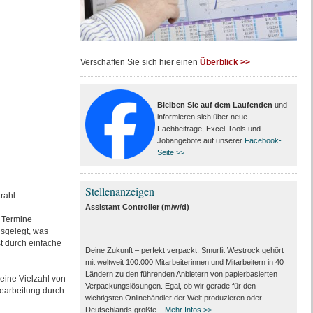
Verschaffen Sie sich hier einen
Überblick >>
Bleiben Sie auf dem Laufenden
und
informieren sich über neue
Fachbeiträge, Excel-Tools und
Jobangebote auf unserer
Facebook-
Seite >>
Stellenanzeigen
rahl
Assistant Controller (m/w/d)
e Termine
usgelegt, was
t durch einfache
Deine Zukunft – perfekt verpackt. Smurfit Westrock gehört
mit weltweit 100.000 Mitarbeiter­innen und Mitarbeitern in 40
Ländern zu den führenden Anbietern von papier­basierten
eine Vielzahl von
Verpackungs­lösungen. Egal, ob wir gerade für den
Bearbeitung durch
wichtigsten Onlinehändler der Welt produzieren oder
Deutschlands größte...
Mehr Infos >>