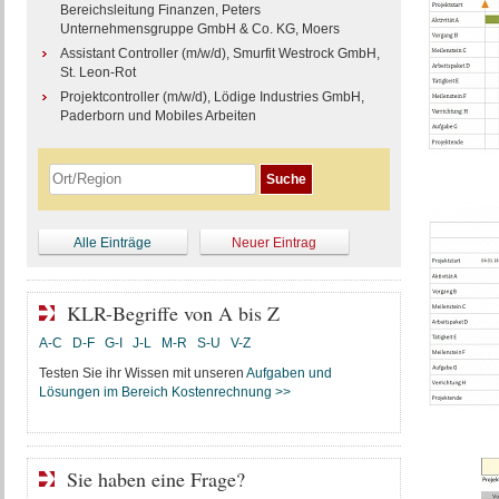
Bereichsleitung Finanzen, Peters
Unternehmensgruppe GmbH & Co. KG, Moers
Assistant Controller (m/w/d), Smurfit Westrock GmbH,
St. Leon-Rot
Projektcontroller (m/w/d), Lödige Industries GmbH,
Paderborn und Mobiles Arbeiten
Alle Einträge
Neuer Eintrag
KLR-Begriffe von A bis Z
A-C
D-F
G-I
J-L
M-R
S-U
V-Z
Testen Sie ihr Wissen mit unseren
Aufgaben und
Lösungen im Bereich Kostenrechnung >>
Sie haben eine Frage?