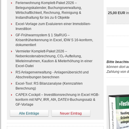
Ferienwohnung Komplett-Paket 2026 –
Belegungskalender, Buchungsverwaltung,
Wirtschaftlichkeit, Rechnung, Reinigung &
25,00 EUR
i
Instandhaltung für bis zu 6 Objekte
Excel-Vorlage zum Evaluieren einer Immobilien-
Investition
GF-Frühwarnsystem § 1 StaRUG –
Krisenfrüherkennung in Excel, IDW S 16-konform,
dokumentiert
Vermieter Komplett-Paket 2026 –
Nebenkostenabrechnung, CO₂-Aufteilung,
Mieteinnahmen, Kaution & Mieterhöhung in einer
Bitte beachte
Excel-Datei
können dort a
Zahlung von d
RS Anlagenverwaltung - Anlagenübersicht und
Abschreibungen berechnen
Excel-Tool: RS Bilanzanalyse (Kennzahlen
Berechnung)
CAPEX-Cockpit – Investitionsrechnung in Excel HGB-
konform mit NPV, IRR, AfA, DATEV-Buchungssatz &
GF-Vorlage
Alle Einträge
Neuer Eintrag