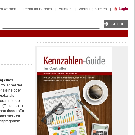
Login
ied werden
|
Premium-Bereich
|
Autoren
|
Werbung buchen
|
ng eines
roller bei der
ensteine oder
jekts als
iagramm) oder
l (Timeline) in
hne dass dafür
er viel Zeit
chenprogramm