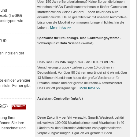
Über 150 Jahre Berufserfahrung? Keine Sorge, die bringen
wir schon mit! Als Familienunternehmen in fünfter Generation
 und
starteten wir als kleine Gießerei – noch bevor das Auto
setz (InvStG)
erfunden wurde. Heute gestalten wir mit unseren Automotive-
Fondstypen wie
Lösungen die Mobilität von morgen, bringen Hightech in die
Leben...
Mehr Infos >>
Spezialist für Steuerungs- und Controllingsysteme -
 EUR
Schwerpunkt Data Science (w/m/d)
n Indizien der
Hallo, lass uns WIR sagen! Wir - die HUK-COBURG
Versicherungsgruppe - zählen zu den 10 größten in
Deutschland. Vor über 90 Jahren gegründet sind wir mit über
13 Millionen Kund:innen heute der große Versicherer für
be einiger weniger
Privathaushalte und der größte deutsche Autoversicherer.
tteln. Ferner gibt
Dass wir oft preisgünstige...
Mehr Infos >>
Assistant Controller (m/w/d)
StG)
Premium
tung Ihrer
Deine Zukunft – perfekt verpackt. Smurfit Westrock gehört
können Sie Ihre
mit weltweit 100.000 Mitarbeiter­innen und Mitarbeitern in 40
 berechnet und
Ländern zu den führenden Anbietern von papier­basierten
Verpackungs­lösungen. Egal, ob wir gerade für den