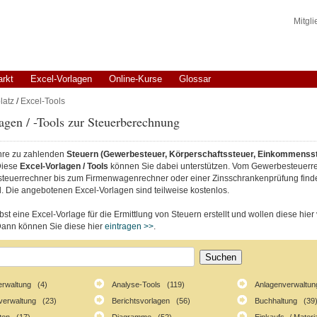
Mitgl
arkt
Excel-Vorlagen
Online-Kurse
Glossar
latz
/
Excel-Tools
agen / -Tools zur Steuerberechnung
hre zu zahlenden
Steuern (Gewerbesteuer, Körperschaftssteuer, Einkommenssteue
Diese
Excel-Vorlagen / Tools
können Sie dabei unterstützen. Vom Gewerbesteuerre
steuerrechner bis zum Firmenwagenrechner oder einer Zinsschrankenprüfung finde
. Die angebotenen Excel-Vorlagen sind teilweise kostenlos.
st eine Excel-Vorlage für die Ermittlung von Steuern erstellt und wollen diese hier 
ann können Sie diese hier
eintragen >>
.
erwaltung (4)
Analyse-Tools (119)
Anlagenverwaltun
verwaltung (23)
Berichtsvorlagen (56)
Buchhaltung (39