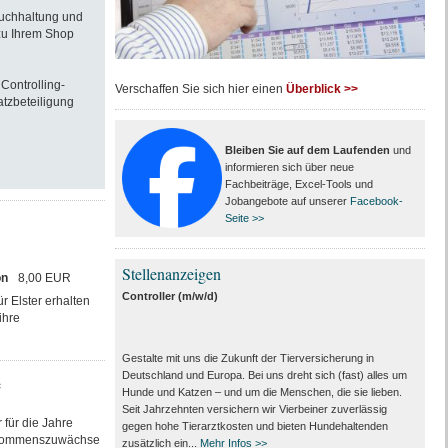
Buchhaltung und
 zu Ihrem Shop
Controlling-
Verschaffen Sie sich hier einen
Überblick >>
atzbeteiligung
Bleiben Sie auf dem Laufenden
und
informieren sich über neue
Fachbeiträge, Excel-Tools und
Jobangebote auf unserer
Facebook-
Seite >>
Stellenanzeigen
on
8,00 EUR
Controller (m/w/d)
 Elster erhalten
ihre
Gestalte mit uns die Zukunft der Tierversicherung in
Deutschland und Europa. Bei uns dreht sich (fast) alles um
e
Hunde und Katzen – und um die Menschen, die sie lieben.
Seit Jahrzehnten versichern wir Vierbeiner zuverlässig
 für die Jahre
gegen hohe Tierarztkosten und bieten Hundehaltenden
Einkommenszuwächse
zusätzlich ein...
Mehr Infos >>