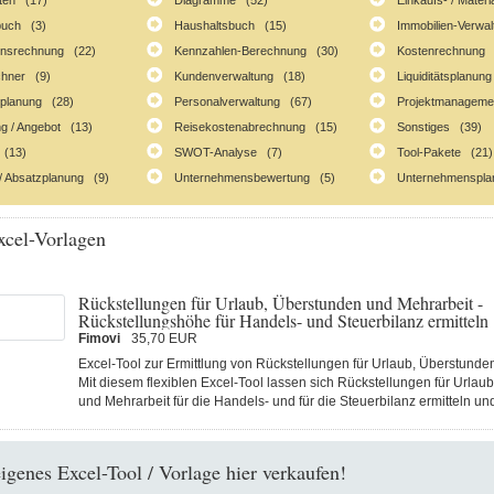
ten (17)
Diagramme (52)
Einkaufs- / Mater
buch (3)
Haushaltsbuch (15)
Immobilien-Verwa
ionsrechnung (22)
Kennzahlen-Berechnung (30)
Kostenrechnung 
chner (9)
Kundenverwaltung (18)
Liquiditätsplanun
lplanung (28)
Personalverwaltung (67)
Projektmanageme
g / Angebot (13)
Reisekostenabrechnung (15)
Sonstiges (39)
 (13)
SWOT-Analyse (7)
Tool-Pakete (21)
/ Absatzplanung (9)
Unternehmensbewertung (5)
Unternehmenspla
cel-Vorlagen
Rückstellungen für Urlaub, Überstunden und Mehrarbeit -
Rückstellungshöhe für Handels- und Steuerbilanz ermitteln
Fimovi
35,70 EUR
Excel-Tool zur Ermittlung von Rückstellungen für Urlaub, Überstunde
Mit diesem flexiblen Excel-Tool lassen sich Rückstellungen für Urlau
und Mehrarbeit für die Handels- und für die Steuerbilanz ermitteln un
eigenes Excel-Tool / Vorlage hier verkaufen!