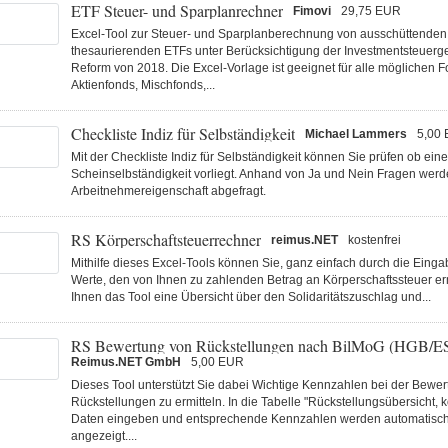
ETF Steuer- und Sparplanrechner
Fimovi
29,75 EUR
Excel-Tool zur Steuer- und Sparplanberechnung von ausschüttenden
thesaurierenden ETFs unter Berücksichtigung der Investmentsteuerge
Reform von 2018. Die Excel-Vorlage ist geeignet für alle möglichen 
Aktienfonds, Mischfonds,...
Checkliste Indiz für Selbständigkeit
Michael Lammers
5,00
Mit der Checkliste Indiz für Selbständigkeit können Sie prüfen ob eine
Scheinselbständigkeit vorliegt. Anhand von Ja und Nein Fragen werde
Arbeitnehmereigenschaft abgefragt.
RS Körperschaftsteuerrechner
reimus.NET
kostenfrei
Mithilfe dieses Excel-Tools können Sie, ganz einfach durch die Einga
Werte, den von Ihnen zu zahlenden Betrag an Körperschaftssteuer ermi
Ihnen das Tool eine Übersicht über den Solidaritätszuschlag und...
RS Bewertung von Rückstellungen nach BilMoG (HGB/E
Reimus.NET GmbH
5,00 EUR
Dieses Tool unterstützt Sie dabei Wichtige Kennzahlen bei der Bewer
Rückstellungen zu ermitteln. In die Tabelle "Rückstellungsübersicht, 
Daten eingeben und entsprechende Kennzahlen werden automatisch
angezeigt....