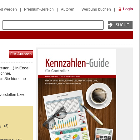
Login
ied werden
|
Premium-Bereich
|
Autoren
|
Werbung buchen
|
Für Autoren
r, ...) in Excel
chner,
n Sie hier eine
vorstellen bzw.
g (8)
)