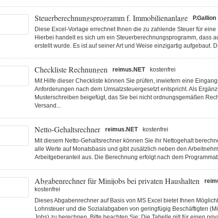
Steuerberechnungsprogramm f. Immobilienanlage
P.Gallion
Diese Excel-Vorlage errechnet Ihnen die zu zahlende Steuer für eine
Hierbei handelt es sich um ein Steuerberechnungsprogramm, dass a
erstellt wurde. Es ist auf seiner Art und Weise einzigartig aufgebaut. D
Checkliste Rechnungen
reimus.NET
kostenfrei
Mit Hilfe dieser Checkliste können Sie prüfen, inwiefern eine Einga
Anforderungen nach dem Umsatzsteuergesetzt entspricht. Als Ergänzu
Musterschreiben beigefügt, das Sie bei nicht ordnungsgemäßen Rec
Versand...
Netto-Gehaltsrechner
reimus.NET
kostenfrei
Mit diesem Netto-Gehaltsrechner können Sie ihr Nettogehalt berechn
alle Werte auf Monatsbasis und gibt zusätzlich neben den Arbeitnehm
Arbeitgeberanteil aus. Die Berechnung erfolgt nach dem Programmabl
Abgabenrechner für Minijobs bei privaten Haushalten
reim
kostenfrei
Dieses Abgabenrechner auf Basis von MS Excel bietet Ihnen Möglichk
Lohnsteuer und die Sozialabgaben von geringfügig Beschäftigten (Mi
Jobs) zu berechnen. Bitte beachten Sie: Die Tabelle gilt für einen priv