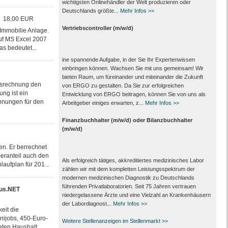
wichtigsten Onlinehändler der Welt produzieren oder
Deutschlands größte...
Mehr Infos >>
18,00 EUR
Vertriebscontroller (m/w/d)
 Immobilie Anlage.
uf MS Excel 2007
as bedeutet...
ine spannende Aufgabe, in der Sie Ihr Expertenwissen
einbringen können. Wachsen Sie mit uns gemeinsam! Wir
bieten Raum, um füreinander und miteinander die Zukunft
ngsrechnung den
von ERGO zu gestalten. Da Sie zur erfolgreichen
ng ist ein
Entwicklung von ERGO beitragen, können Sie von uns als
hnungen für den
Arbeitgeber einiges erwarten, z...
Mehr Infos >>
Finanzbuchhalter (m/w/d) oder Bilanzbuchhalter
(m/w/d)
en. Er berrechnet
eranteil auch den
Als erfolgreich tätiges, akkreditiertes medizinisches Labor
aufplan für 201...
zählen wir mit dem kompletten Leistungs­spektrum der
modernen medizinischen Diagnostik zu Deutschlands
führenden Privat­laboratorien. Seit 75 Jahren vertrauen
us.NET
nieder­gelassene Ärzte und eine Vielzahl an Kranken­häusern
der Labor­diagnost...
Mehr Infos >>
eit die
nijobs, 450-Euro-
Weitere Stellenanzeigen im Stellenmarkt >>
aten Haushalt...