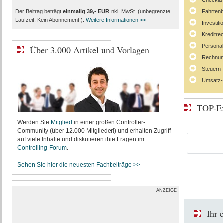
Checklis
Der Beitrag beträgt
einmalig 39,- EUR
inkl. MwSt. (unbegrenzte
Fahrten
Laufzeit, Kein Abonnement!).
Weitere Informationen >>
Investit
Kreditre
Persona
Über 3.000 Artikel und Vorlagen
Rechnun
Steuern
Umsatz-
TOP-Ex
Werden Sie
Mitglied
in einer großen Controller-
Community (über 12.000 Mitglieder!) und erhalten Zugriff
auf viele Inhalte und diskutieren ihre Fragen im
Controlling-Forum
.
Sehen Sie hier die neuesten Fachbeiträge >>
ANZEIGE
Ihr 