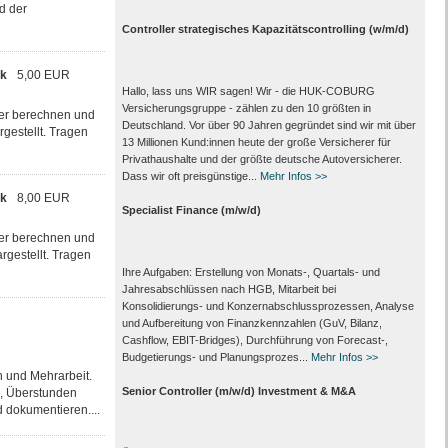
d der
Controller strategisches Kapazitätscontrolling (w/m/d)
ek
5,00 EUR
Hallo, lass uns WIR sagen! Wir - die HUK-COBURG
Versicherungsgruppe - zählen zu den 10 größten in
uer berechnen und
Deutschland. Vor über 90 Jahren gegründet sind wir mit über
rgestellt. Tragen
13 Millionen Kund:innen heute der große Versicherer für
Privathaushalte und der größte deutsche Autoversicherer.
Dass wir oft preisgünstige...
Mehr Infos >>
ek
8,00 EUR
Specialist Finance (m/w/d)
uer berechnen und
rgestellt. Tragen
Ihre Aufgaben: Erstellung von Monats‑, Quartals‑ und
Jahresabschlüssen nach HGB, Mitarbeit bei
Konsolidierungs‑ und Konzernabschlussprozessen, Analyse
und Aufbereitung von Finanzkennzahlen (GuV, Bilanz,
Cashflow, EBIT-Bridges), Durchführung von Forecast‑,
Budgetierungs‑ und Planungsprozes...
Mehr Infos >>
n und Mehrarbeit.
Senior Controller (m/w/d) Investment & M&A
b, Überstunden
d dokumentieren....