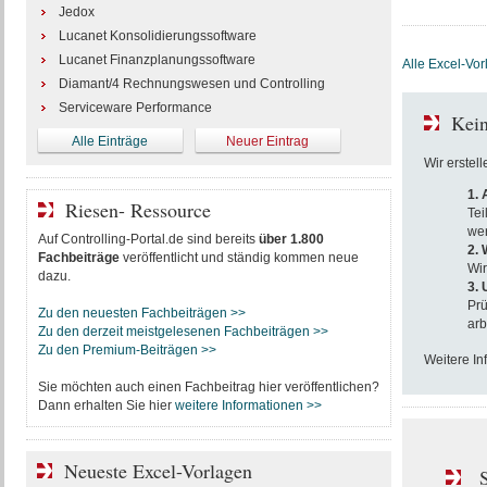
Jedox
Lucanet Konsolidierungssoftware
Lucanet Finanzplanungssoftware
Alle Excel-Vo
Diamant/4 Rechnungswesen und Controlling
Serviceware Performance
Kein
Alle Einträge
Neuer Eintrag
Wir erstel
1.
Riesen- Ressource
Tei
wer
Auf Controlling-Portal.de sind bereits
über 1.800
2. 
Fachbeiträge
veröffentlicht und ständig kommen neue
Wir
dazu.
3.
Prü
Zu den neuesten Fachbeiträgen >>
arb
Zu den derzeit meistgelesenen Fachbeiträgen >>
Zu den Premium-Beiträgen >>
Weitere In
Sie möchten auch einen Fachbeitrag hier veröffentlichen?
Dann erhalten Sie hier
weitere Informationen >>
Neueste Excel-Vorlagen
S