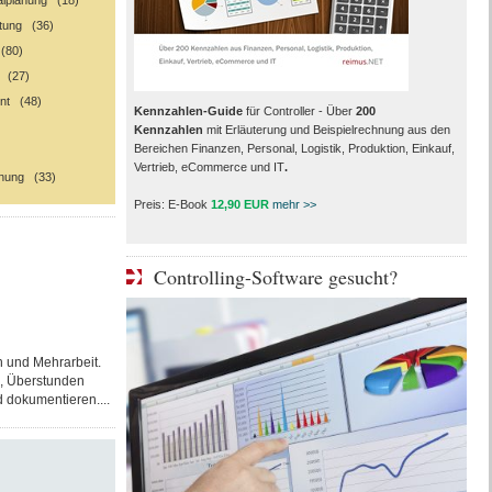
ialplanung (18)
ltung (36)
(80)
g (27)
nt (48)
Kennzahlen-Guide
für Controller - Über
200
Kennzahlen
mit Erläuterung und Beispielrechnung aus den
Bereichen Finanzen, Personal, Logistik, Produktion, Einkauf,
Vertrieb, eCommerce und IT
.
nung (33)
Preis: E-Book
12,90 EUR
mehr >>
Controlling-Software gesucht?
n und Mehrarbeit.
b, Überstunden
d dokumentieren....