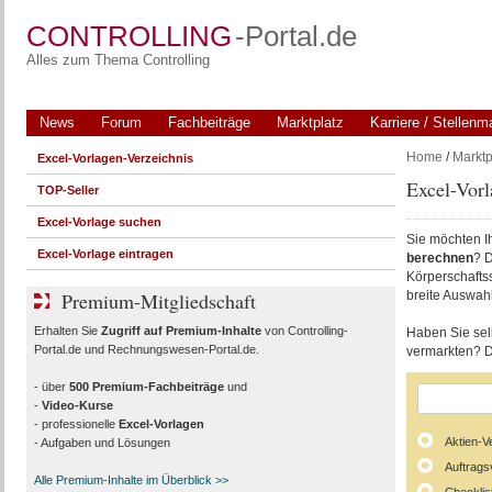
CONTROLLING
-Portal.de
Alles zum Thema Controlling
News
Forum
Fachbeiträge
Marktplatz
Karriere / Stellenm
Home
/
Marktp
Excel-Vorlagen-Verzeichnis
Excel-Vorl
TOP-Seller
Excel-Vorlage suchen
Sie möchten I
Excel-Vorlage eintragen
berechnen
? 
Körperschafts
Premium-Mitgliedschaft
breite Auswahl
Erhalten Sie
Zugriff auf Premium-Inhalte
von Controlling-
Haben Sie selb
Portal.de und Rechnungswesen-Portal.de.
vermarkten? D
- über
500 Premium-Fachbeiträge
und
-
Video-Kurse
- professionelle
Excel-Vorlagen
Aktien-V
- Aufgaben und Lösungen
Auftrags
Alle Premium-Inhalte im Überblick >>