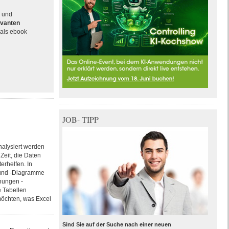
e und
evanten
als ebook
JOB- TIPP
nalysiert werden
Zeit, die Daten
erhelfen. In
n und -Diagramme
hnungen -
 Tabellen
 möchten, was Excel
Sind Sie auf der Suche nach einer neuen