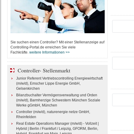
Sie suchen einen Controller? Mit einer Stellenanzeige auf
Controlling-Portal.de erreichen Sie viele
Fachkräfte.
weitere Informationen >>
Controller- Stellenmarkt
Junior Referent Vertriebscontrolling Energiewirtschaft
(m/w/d), Emscher Lippe Energie GmbH,
Gelsenkirchen
Bilanzbuchalter Vermögensverwaltung und Orden
(m/w/d), Barmherzige Schwestern München Soziale
Werke gGmbH, München
Controller (m/w/d), naturenergie netze GmbH,
Rheinfelden
Real Estate Operations Manager (m/w/d) - Vollzeit |
Hybrid | Berlin / Frankfurt / Leipzig, GFORM, Berlin,
Hybrid, Frankfurt am Main, Leipzig