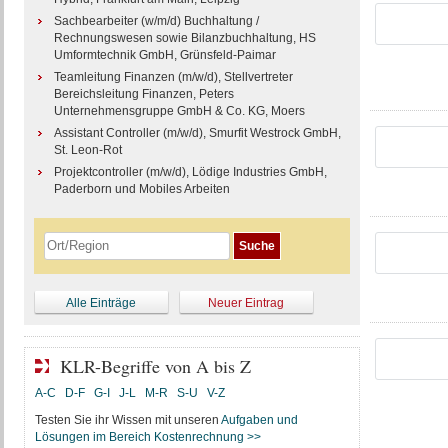
Sachbearbeiter (w/m/d) Buchhaltung /
Rechnungswesen sowie Bilanzbuchhaltung, HS
Umformtechnik GmbH, Grünsfeld-Paimar
Teamleitung Finanzen (m/w/d), Stellvertreter
Bereichsleitung Finanzen, Peters
Unternehmensgruppe GmbH & Co. KG, Moers
Assistant Controller (m/w/d), Smurfit Westrock GmbH,
St. Leon-Rot
Projektcontroller (m/w/d), Lödige Industries GmbH,
Paderborn und Mobiles Arbeiten
Alle Einträge
Neuer Eintrag
KLR-Begriffe von A bis Z
A-C
D-F
G-I
J-L
M-R
S-U
V-Z
Testen Sie ihr Wissen mit unseren
Aufgaben und
Lösungen im Bereich Kostenrechnung >>