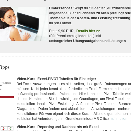
Umfassendes Skript
für Studenten, Auszubildend
angehende Bilanzbuchhalter
zu allen prüfungsrel
Themen aus der Kosten- und Leistungsrechnung
im pdf-Format.
Preis 9,90 EUR,
Details hier >>
(Für Premiummitglieder frei!) Inkl.
umfangreicher
Übungsaufgaben und Lösungen
.
Tipps
Video-Kurs: Excel-PIVOT Tabellen für Einsteiger
Bei Excel-Auswertungen ist es nicht selten, dass große Datenmengen a
müssen. Nicht jeder kennt alle erforderlichen Excel-Formeln und hat die 
aufwendig professionell aufzubereiten. Hier kann eine Pivot-Tabelle weit
diesem Kurs lernen Sie die wichtigsten Grundlagen, um Pivot-Tabelle
zu erstellen. Inhalt - Pivot-Erstellung - Aufbau der Pivot-Tabelle - Berec
Diagramme - Daten ändern und aktualisieren - Abweichungen - mehrere
konsolidieren Für wen eignet sich dieser Kurs: - Alle, die gerne lernen
zu bieten hat Anforderungen - Grundkenntnisse MS Office
mehr lesen
Video-Kurs: Reporting und Dashboards mit Excel