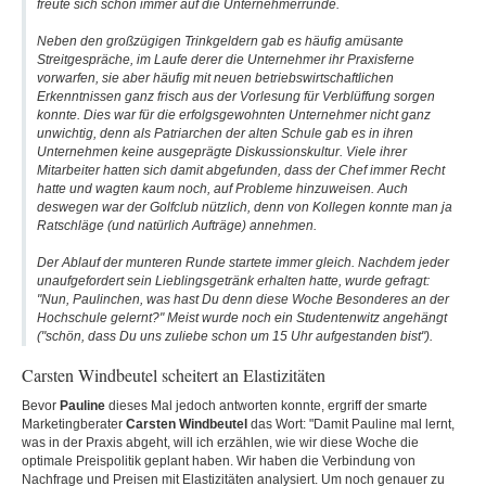
freute sich schon immer auf die Unternehmerrunde.
Neben den großzügigen Trinkgeldern gab es häufig amüsante
Streitgespräche, im Laufe derer die Unternehmer ihr Praxisferne
vorwarfen, sie aber häufig mit neuen betriebswirtschaftlichen
Erkenntnissen ganz frisch aus der Vorlesung für Verblüffung sorgen
konnte. Dies war für die erfolgsgewohnten Unternehmer nicht ganz
unwichtig, denn als Patriarchen der alten Schule gab es in ihren
Unternehmen keine ausgeprägte Diskussionskultur. Viele ihrer
Mitarbeiter hatten sich damit abgefunden, dass der Chef immer Recht
hatte und wagten kaum noch, auf Probleme hinzuweisen. Auch
deswegen war der Golfclub nützlich, denn von Kollegen konnte man ja
Ratschläge (und natürlich Aufträge) annehmen.
Der Ablauf der munteren Runde startete immer gleich. Nachdem jeder
unaufgefordert sein Lieblingsgetränk erhalten hatte, wurde gefragt:
"Nun, Paulinchen, was hast Du denn diese Woche Besonderes an der
Hochschule gelernt?" Meist wurde noch ein Studentenwitz angehängt
("schön, dass Du uns zuliebe schon um 15 Uhr aufgestanden bist").
Carsten Windbeutel scheitert an Elastizitäten
Bevor
Pauline
dieses Mal jedoch antworten konnte, ergriff der smarte
Marketingberater
Carsten Windbeutel
das Wort: "Damit Pauline mal lernt,
was in der Praxis abgeht, will ich erzählen, wie wir diese Woche die
optimale Preispolitik geplant haben. Wir haben die Verbindung von
Nachfrage und Preisen mit Elastizitäten analysiert. Um noch genauer zu