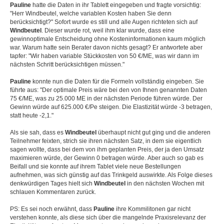
Pauline
hatte die Daten in ihr Tablett eingegeben und fragte vorsichtig:
"Herr Windbeutel, welche variablen Kosten haben Sie denn
berücksichtigt?" Sofort wurde es still und alle Augen richteten sich auf
Windbeutel
. Dieser wurde rot, weil ihm klar wurde, dass eine
gewinnoptimale Entscheidung ohne Kosteninformationen kaum möglich
war. Warum hatte sein Berater davon nichts gesagt? Er antwortete aber
tapfer: "Wir haben variable Stückkosten von 50 €/ME, was wir dann im
nächsten Schritt berücksichtigen müssen."
Pauline
konnte nun die Daten für die Formeln vollständig eingeben. Sie
führte aus: "Der optimale Preis wäre bei den von Ihnen genannten Daten
75 €/ME, was zu 25.000 ME in der nächsten Periode führen würde. Der
Gewinn würde auf 625.000 €/Pe steigen. Die Elastizität würde -3 betragen,
statt heute -2,1."
Als sie sah, dass es
Windbeutel
überhaupt nicht gut ging und die anderen
Teilnehmer feixten, strich sie ihren nächsten Satz, in dem sie eigentlich
sagen wollte, dass bei dem von ihm geplanten Preis, der ja den Umsatz
maximieren würde, der Gewinn 0 betragen würde. Aber auch so gab es
Beifall und sie konnte auf ihrem Tablet viele neue Bestellungen
aufnehmen, was sich günstig auf das Trinkgeld auswirkte. Als Folge dieses
denkwürdigen Tages hielt sich
Windbeutel
in den nächsten Wochen mit
schlauen Kommentaren zurück.
PS: Es sei noch erwähnt, dass
Pauline
ihre Kommilitonen gar nicht
verstehen konnte, als diese sich über die mangelnde Praxisrelevanz der