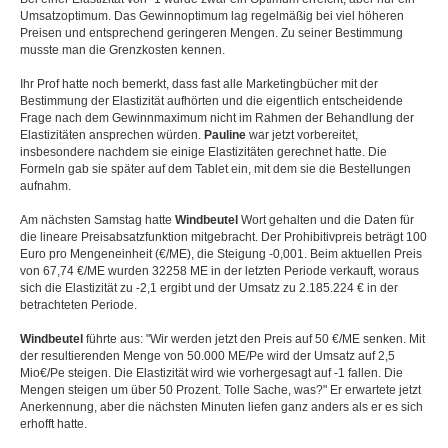
Umsatzoptimum. Das Gewinnoptimum lag regelmäßig bei viel höheren
Preisen und entsprechend geringeren Mengen. Zu seiner Bestimmung
musste man die Grenzkosten kennen.
Ihr Prof hatte noch bemerkt, dass fast alle Marketingbücher mit der
Bestimmung der Elastizität aufhörten und die eigentlich entscheidende
Frage nach dem Gewinnmaximum nicht im Rahmen der Behandlung der
Elastizitäten ansprechen würden.
Pauline
war jetzt vorbereitet,
insbesondere nachdem sie einige Elastizitäten gerechnet hatte. Die
Formeln gab sie später auf dem Tablet ein, mit dem sie die Bestellungen
aufnahm.
Am nächsten Samstag hatte
Windbeutel
Wort gehalten und die Daten für
die lineare Preisabsatzfunktion mitgebracht. Der Prohibitivpreis beträgt 100
Euro pro Mengeneinheit (€/ME), die Steigung -0,001. Beim aktuellen Preis
von 67,74 €/ME wurden 32258 ME in der letzten Periode verkauft, woraus
sich die Elastizität zu -2,1 ergibt und der Umsatz zu 2.185.224 € in der
betrachteten Periode.
Windbeutel
führte aus: "Wir werden jetzt den Preis auf 50 €/ME senken. Mit
der resultierenden Menge von 50.000 ME/Pe wird der Umsatz auf 2,5
Mio€/Pe steigen. Die Elastizität wird wie vorhergesagt auf -1 fallen. Die
Mengen steigen um über 50 Prozent. Tolle Sache, was?" Er erwartete jetzt
Anerkennung, aber die nächsten Minuten liefen ganz anders als er es sich
erhofft hatte.