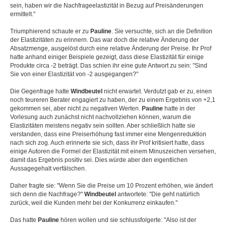
sein, haben wir die Nachfrageelastizität in Bezug auf Preisänderungen
ermittelt."
Triumphierend schaute er zu
Pauline
. Sie versuchte, sich an die Definition
der Elastizitäten zu erinnern. Das war doch die relative Änderung der
Absatzmenge, ausgelöst durch eine relative Änderung der Preise. Ihr Prof
hatte anhand einiger Beispiele gezeigt, dass diese Elastizität für einige
Produkte circa -2 beträgt. Das schien ihr eine gute Antwort zu sein: "Sind
Sie von einer Elastizität von -2 ausgegangen?"
Die Gegenfrage hatte
Windbeutel
nicht erwartet. Verdutzt gab er zu, einen
noch teureren Berater engagiert zu haben, der zu einem Ergebnis von +2,1
gekommen sei, aber nicht zu negativen Werten.
Pauline
hatte in der
Vorlesung auch zunächst nicht nachvollziehen können, warum die
Elastizitäten meistens negativ sein sollten. Aber schließlich hatte sie
verstanden, dass eine Preiserhöhung fast immer eine Mengenreduktion
nach sich zog. Auch erinnerte sie sich, dass ihr Prof kritisiert hatte, dass
einige Autoren die Formel der Elastizität mit einem Minuszeichen versehen,
damit das Ergebnis positiv sei. Dies würde aber den eigentlichen
Aussagegehalt verfälschen.
Daher fragte sie: "Wenn Sie die Preise um 10 Prozent erhöhen, wie ändert
sich denn die Nachfrage?"
Windbeutel
antwortete: "Die geht natürlich
zurück, weil die Kunden mehr bei der Konkurrenz einkaufen."
Das hatte
Pauline
hören wollen und sie schlussfolgerte: "Also ist der