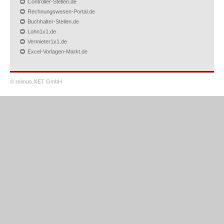
Controller-Stellen.de
Rechnungswesen-Portal.de
Buchhalter-Stellen.de
Lohn1x1.de
Vermieter1x1.de
Excel-Vorlagen-Markt.de
© reimus.NET GmbH