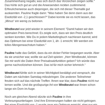
Zusammenhang negativ, was sich durch das Vorzeichen zeigen sollte."
Das hörte sich gut an und die Anwesenden nickten zustimmend.
Erfreulicherweise auch diejenigen, die sich mit dieser Thematik gut
auskannten. Pauline fragte dann: "Was haben Sie denn dann aus der
Elastizität von -2,1 geschlossen?" Dabei konnte sie es nicht lassen, das
„Minus“ ein wenig zu betonen.
Windbeutel
war jetzt wieder in seinem Element: "Damit haben wir den
optimalen Preis berechnet. Es zeigte sich, dass wir den Preis deutlich
senken konnten. Wie Du in jedem Marketingbuch nachlesen kannst, wird
das Optimum bei einer Elastizität von 1, äh -1 erreicht. Wir werden ein
tolles Mengenwachstum haben."
Pauline
hatte das Gefühl, dass da ein dicker Fehler begangen wurde. Aber
da sie unsicher war, wollte sie auf Zeit spielen: „Herr Windbeutel, können
Sie mir wohl die Daten Ihrer Preisabsatzfunktion geben? Ich würde das
gerne nachvollziehen können. Das ist für mich sicher lehrreich.“
Windbeutel
fühlte sich in seiner Wichtigkeit bestätigt und versprach, die
Daten am nächsten Samstag mitzubringen. Die anderen Teilnehmer
freuten sich auf das nächste Treffen. Ihnen war klar, dass
Pauline
nicht nur
lernen wollte. Und die großspurige Art von
Windbeutel
war ihnen schon
lange ein Dorn im Auge.
Noch am gleichen Abend stürzte sich
Pauline
in ihre
Vorlesungsunterlagen. Und ihre Erinnerungen hatten sie nicht getrogen.
Bei einer Elastizität von -1 wurde zwar ein Optimum erreicht, aber nur ein