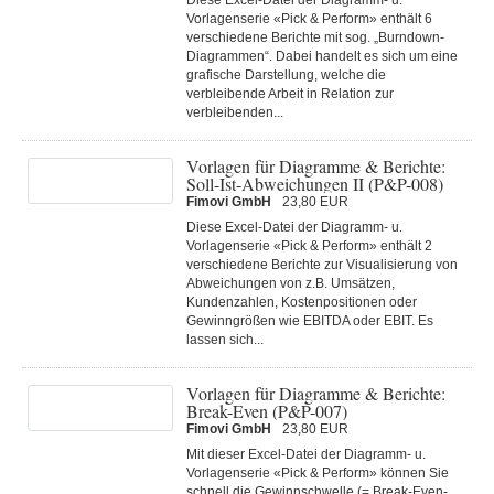
Diese Excel-Datei der Diagramm- u.
Vorlagenserie «Pick & Perform» enthält 6
verschiedene Berichte mit sog. „Burndown-
Diagrammen“. Dabei handelt es sich um eine
grafische Darstellung, welche die
verbleibende Arbeit in Relation zur
verbleibenden...
Vorlagen für Diagramme & Berichte:
Soll-Ist-Abweichungen II (P&P-008)
Fimovi GmbH
23,80 EUR
Diese Excel-Datei der Diagramm- u.
Vorlagenserie «Pick & Perform» enthält 2
verschiedene Berichte zur Visualisierung von
Abweichungen von z.B. Umsätzen,
Kundenzahlen, Kostenpositionen oder
Gewinngrößen wie EBITDA oder EBIT. Es
lassen sich...
Vorlagen für Diagramme & Berichte:
Break-Even (P&P-007)
Fimovi GmbH
23,80 EUR
Mit dieser Excel-Datei der Diagramm- u.
Vorlagenserie «Pick & Perform» können Sie
schnell die Gewinnschwelle (= Break-Even-