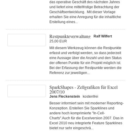
das operative Geschäft des nächsten Jahres
und liefert eine mittelfristige Betrachtung der
Geschäftsentwicklung. Mit dieser Vorlage
erhalten Sie eine Anregung für die inhaltliche
Erstellung eines...
Restpunkteverwaltung
Ralf Wilfert
25,00 EUR
Mit diesem Werkzeug können die Restpunkte
erfasst und verfolgt werden, so dass jederzeit
eine Aussage über die Anzahl und den Status
der offenen Punkte für ein Projekt möglich ist.
Bei der Erfassung der Restpunkte werden die
Referenz zur jeweiligen...
SparkShapes - Zellgrafiken für Excel
2007/10
Jens Fleckenstein
kostenfrei
Besser informiert sein mit moderner Reporting-
Konzeption. Erstellen Sie Sparklines und
andere hoch komprimierte "In-Cell-
Charts".Auch für die Excelversion 2007. Das in
Excel 2010 neu integrierte Feature Sparklines
bietet nur sehr eingeschrä...