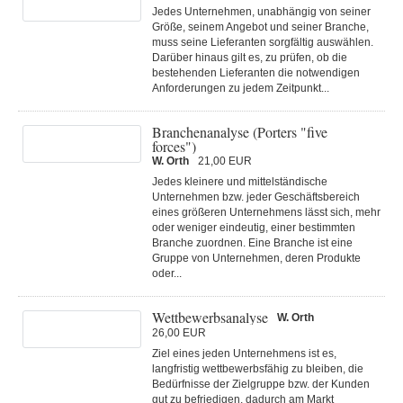
Jedes Unternehmen, unabhängig von seiner
Größe, seinem Angebot und seiner Branche,
muss seine Lieferanten sorgfältig auswählen.
Darüber hinaus gilt es, zu prüfen, ob die
bestehenden Lieferanten die notwendigen
Anforderungen zu jedem Zeitpunkt...
Branchenanalyse (Porters "five
forces")
W. Orth
21,00 EUR
Jedes kleinere und mittelständische
Unternehmen bzw. jeder Geschäftsbereich
eines größeren Unternehmens lässt sich, mehr
oder weniger eindeutig, einer bestimmten
Branche zuordnen. Eine Branche ist eine
Gruppe von Unternehmen, deren Produkte
oder...
Wettbewerbsanalyse
W. Orth
26,00 EUR
Ziel eines jeden Unternehmens ist es,
langfristig wettbewerbsfähig zu bleiben, die
Bedürfnisse der Zielgruppe bzw. der Kunden
gut zu befriedigen, dadurch am Markt