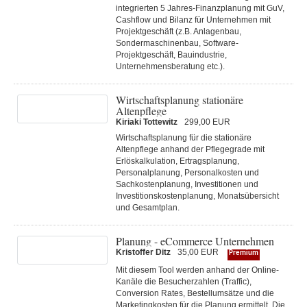
integrierten 5 Jahres-Finanzplanung mit GuV,
Cashflow und Bilanz für Unternehmen mit
Projektgeschäft (z.B. Anlagenbau,
Sondermaschinenbau, Software-
Projektgeschäft, Bauindustrie,
Unternehmensberatung etc.).
Wirtschaftsplanung stationäre
Altenpflege
Kiriaki Tottewitz
299,00 EUR
Wirtschaftsplanung für die stationäre
Altenpflege anhand der Pflegegrade mit
Erlöskalkulation, Ertragsplanung,
Personalplanung, Personalkosten und
Sachkostenplanung, Investitionen und
Investitionskostenplanung, Monatsübersicht
und Gesamtplan.
Planung - eCommerce Unternehmen
Kristoffer Ditz
35,00 EUR
Premium
Mit diesem Tool werden anhand der Online-
Kanäle die Besucherzahlen (Traffic),
Conversion Rates, Bestellumsätze und die
Marketingkosten für die Planung ermittelt. Die