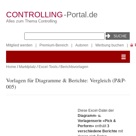
CONTROLLING
-Portal.de
Alles zum Thema Controlling
Mitglied werden
|
Premium-Bereich
|
Autoren
|
Werbung buchen
|
Home
/
Marktplatz
/
Excel-Tools
/
Berichtsvorlagen
Vorlagen für Diagramme & Berichte: Vergleich (P&P-
005)
Diese Excel-Datei der
Diagramm- u.
Vorlagenserie «Pick &
Perform»
enthält
3
verschiedene Berichte
mit