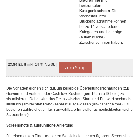
Diagramme mit
horizontalen
Kategorieachsen
. Die
Wasserfall- bzw.
Brückendiagramme können
bis zu 14 verschiedenen
Kategorien und beliebige
(automatische)
Zwischensummen haben.
23,80 EUR
inkl. 19 % MwSt. |
zum Shop
Die Vorlagen eignen sich gut, um beliebige Überleitungsrechnungen (z.B.
Gewinn- und Verlust- oder Cashflow-Rechnungen, Plan zu IST etc.) zu
visualisieren. Dabei wird das Delta zwischen Start- und Endwert nochmals
illustrativ (am rechten Rand) separat ausgewiesen (an- / abschaltbar). Es
bestehen zahlreiche, einfach anwählbare Einstellungsmöglichkeiten (siehe
Screenshots).
Screenshots & ausführliche Anleitung
Für einen ersten Eindruck sehen Sie sich die hier verfügbaren Screenshots