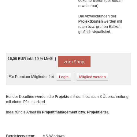
dokumentieren (bei Bedarf
erweiterbar).
Die Abweichungen der
Projektkosten
werden mit
roten bzw. grünen Balken
grafisch visualisiert.
15,00 EUR
inkl. 19 % MwSt. |
zum Shop
Für Premium-Mitglieder frei
Login
Mitglied werden
Bei der Deadline werden die
Projekte
mit den höchsten 3 Überschreitung
mit einem Pfeil markiert.
Ideal für die Arbeit im
Projektmanagement bzw. Projektleiter.
Betriebssystem:
MS-Windows