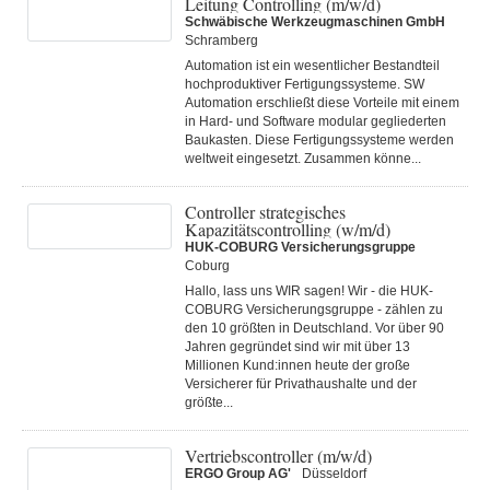
Leitung Controlling (m/w/d)
Schwäbische Werkzeugmaschinen GmbH
Schramberg
Automation ist ein wesentlicher Bestandteil
hochproduktiver Fertigungssysteme. SW
Automation erschließt diese Vorteile mit einem
in Hard- und Software modular gegliederten
Baukasten. Diese Fertigungs­systeme werden
weltweit eingesetzt. Zusammen könne...
Controller strategisches
Kapazitätscontrolling (w/m/d)
HUK-COBURG Versicherungsgruppe
Coburg
Hallo, lass uns WIR sagen! Wir - die HUK-
COBURG Versicherungsgruppe - zählen zu
den 10 größten in Deutschland. Vor über 90
Jahren gegründet sind wir mit über 13
Millionen Kund:innen heute der große
Versicherer für Privathaushalte und der
größte...
Vertriebscontroller (m/w/d)
ERGO Group AG'
Düsseldorf