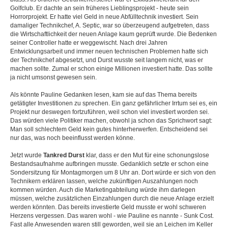
Golfclub. Er dachte an sein früheres Lieblingsprojekt - heute sein
Horrorprojekt. Er hatte viel Geld in neue Abfülltechnik investiert. Sein
damaliger Technikchef, A. Septic, war so überzeugend aufgetreten, dass
die Wirtschaftlichkeit der neuen Anlage kaum geprüft wurde. Die Bedenken
seiner Controller hatte er weggewischt. Nach drei Jahren
Entwicklungsarbeit und immer neuen technischen Problemen hatte sich
der Technikchef abgesetzt, und Durst wusste seit langem nicht, was er
machen sollte. Zumal er schon einige Millionen investiert hatte. Das sollte
ja nicht umsonst gewesen sein.
Als könnte Pauline Gedanken lesen, kam sie auf das Thema bereits
getätigter Investitionen zu sprechen. Ein ganz gefährlicher Irrtum sei es, ein
Projekt nur deswegen fortzuführen, weil schon viel investiert worden sei.
Das würden viele Politiker machen, obwohl ja schon das Sprichwort sagt:
Man soll schlechtem Geld kein gutes hinterherwerfen. Entscheidend sei
nur das, was noch beeinflusst werden könne.
Jetzt wurde
Tankred Durst
klar, dass er den Mut für eine schonungslose
Bestandsaufnahme aufbringen musste. Gedanklich setzte er schon eine
Sondersitzung für Montagmorgen um 8 Uhr an. Dort würde er sich von den
Technikern erklären lassen, welche zukünftigen Auszahlungen noch
kommen würden. Auch die Marketingabteilung würde ihm darlegen
müssen, welche zusätzlichen Einzahlungen durch die neue Anlage erzielt
werden könnten. Das bereits investierte Geld musste er wohl schweren
Herzens vergessen. Das waren wohl - wie Pauline es nannte - Sunk Cost.
Fast alle Anwesenden waren still geworden, weil sie an Leichen im Keller