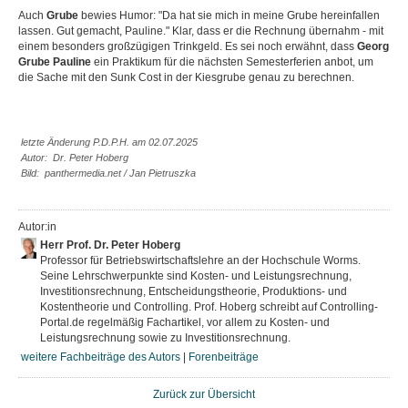
Auch
Grube
bewies Humor: "Da hat sie mich in meine Grube hereinfallen
lassen. Gut gemacht, Pauline." Klar, dass er die Rechnung übernahm - mit
einem besonders großzügigen Trinkgeld. Es sei noch erwähnt, dass
Georg
Grube
Pauline
ein Praktikum für die nächsten Semesterferien anbot, um
die Sache mit den Sunk Cost in der Kiesgrube genau zu berechnen.
letzte Änderung P.D.P.H. am 02.07.2025
Autor: Dr. Peter Hoberg
Bild: panthermedia.net / Jan Pietruszka
Autor:in
Herr Prof. Dr. Peter Hoberg
Professor für Betriebswirtschaftslehre an der Hochschule Worms.
Seine Lehrschwerpunkte sind Kosten- und Leistungsrechnung,
Investitionsrechnung, Entscheidungstheorie, Produktions- und
Kostentheorie und Controlling. Prof. Hoberg schreibt auf Controlling-
Portal.de regelmäßig Fachartikel, vor allem zu Kosten- und
Leistungsrechnung sowie zu Investitionsrechnung.
weitere Fachbeiträge des Autors
|
Forenbeiträge
Zurück zur Übersicht