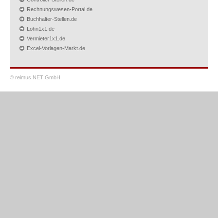
Rechnungswesen-Portal.de
Buchhalter-Stellen.de
Lohn1x1.de
Vermieter1x1.de
Excel-Vorlagen-Markt.de
© reimus.NET GmbH