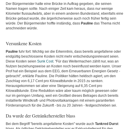
Der Bürgermeister hatte eine Brücke in Auftrag gegeben, die seinen
Namen tragen sollte. Nach einiger Zeit kam heraus, dass nur wenige
Kilometer flussaufwärts, aber in einem anderen Bundesland, ebenfalls eine
Brücke gebaut wurde, die ärgerlicherweise auch noch früher fertig sein
würde. Der Bürgermeister hoffte inständig, dass
Pauline
das Thema nicht
anschneiden würde.
Versunkene Kosten
Pauline
fuhr fort: Wichtig sei die Erkenntnis, dass bereits angefallene oder
endgültig beschlossene Kosten nicht mehr entscheidungsrelevant seien.
Diese Kosten seien
Sunk Cost
. "Für das Weitermachen zählt nur, was an
Nutzen beziehungsweise an Kosten noch beeinflusst werden kann. Unser
Prof hat ein Beispiel aus dem EEG, dem Erneuerbaren Energien Gesetz -
gebracht", erklärte Pauline. Die Politiker hätten hektisch agiert, um den
Zuschlag von 6,17 Cent pro Kilowattstunde in 2015 zu senken.
Herausgekommen sei aber eine Steigerung auf 6,35 Cent pro
Kilowattstunde. Eine Reduktion wäre aber kaum möglich gewesen oder
nur im geringen Umfang, weil ein Großteil dieses Betrages durch bereits
installierte Windkraft- und Photovoltaikanlagen mit einem garantierten
Förderanspruch für die Zukunft - bis zu 20 Jahren - festgeschrieben sei.
Da wurde der Getränkehersteller blass
Bei dem Begriff "bereits angefallene Kosten" wurde auch
Tankred Durst
blass. Als örtlicher Getränkehersteller war er Exklusivlieferant für den