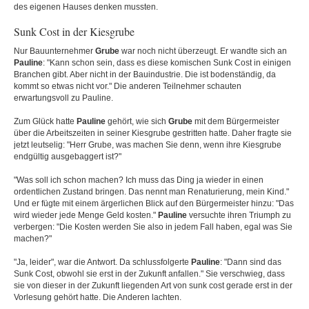
des eigenen Hauses denken mussten.
Sunk Cost in der Kiesgrube
Nur Bauunternehmer
Grube
war noch nicht überzeugt. Er wandte sich an
Pauline
: "Kann schon sein, dass es diese komischen Sunk Cost in einigen
Branchen gibt. Aber nicht in der Bauindustrie. Die ist bodenständig, da
kommt so etwas nicht vor." Die anderen Teilnehmer schauten
erwartungsvoll zu Pauline.
Zum Glück hatte
Pauline
gehört, wie sich
Grube
mit dem Bürgermeister
über die Arbeitszeiten in seiner Kiesgrube gestritten hatte. Daher fragte sie
jetzt leutselig: "Herr Grube, was machen Sie denn, wenn ihre Kiesgrube
endgültig ausgebaggert ist?"
"Was soll ich schon machen? Ich muss das Ding ja wieder in einen
ordentlichen Zustand bringen. Das nennt man Renaturierung, mein Kind."
Und er fügte mit einem ärgerlichen Blick auf den Bürgermeister hinzu: "Das
wird wieder jede Menge Geld kosten."
Pauline
versuchte ihren Triumph zu
verbergen: "Die Kosten werden Sie also in jedem Fall haben, egal was Sie
machen?"
"Ja, leider", war die Antwort. Da schlussfolgerte
Pauline
: "Dann sind das
Sunk Cost, obwohl sie erst in der Zukunft anfallen." Sie verschwieg, dass
sie von dieser in der Zukunft liegenden Art von sunk cost gerade erst in der
Vorlesung gehört hatte. Die Anderen lachten.