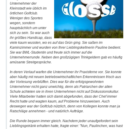
Unternehmer der
Kleinstadt wie üblich im
örtlichen Golfclub.
Weniger des Sportes
wegen, sondern
hauptsächlich um unter
sich zu sein. So war auch
ihr größtes Handicap, dass
viele kaum wussten, wo es auf das Grün ging. Sie saßen im
Kaminzimmer und wurden von Ihrer Lieblingskellnerin Pauline bedient.
Sie war BWL-Studentin und freute sich immer auf die
Unternehmerrunde. Neben den großzügigen Trinkgeldern gab es häufig
amüsante Streitgespräche.
In deren Verlauf warfen die Unternehmer ihr Praxisferne vor. Sie konnte
aber häufig mit neuen betriebswirtschaftlichen Erkenntnissen frisch aus
der Vorlesung verblüffen. Dies war für die erfolgsgewohnten
Unternehmer nicht ganz unwichtig, denn als Patriarchen der alten
Schule achteten sie in ihren Unternehmen nicht auf Diskussionskultur.
Viele Mitarbeiter hatten sich damit abgefunden, dass der Chef immer
Recht hatte und wagten kaum, auf Probleme hinzuweisen. Auch
deswegen war der Golfclub nützlich, denn von Kollegen konnte man ja
Ratschläge annehmen - und natürlich Aufträge.
Die Runde begann immer gleich. Nachdem jeder unaufgefordert sein
Lieblingsgetränk erhalten hatte, fragte einer: "Nun, Paulinchen, was hast