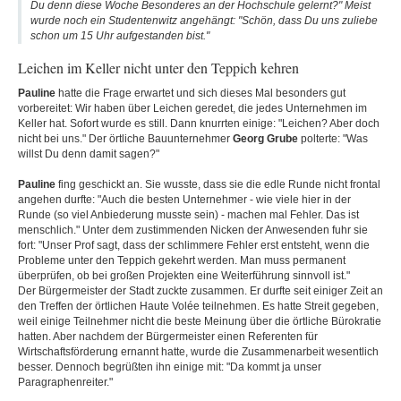
Du denn diese Woche Besonderes an der Hochschule gelernt?" Meist
wurde noch ein Studentenwitz angehängt: "Schön, dass Du uns zuliebe
schon um 15 Uhr aufgestanden bist."
Leichen im Keller nicht unter den Teppich kehren
Pauline
hatte die Frage erwartet und sich dieses Mal besonders gut
vorbereitet: Wir haben über Leichen geredet, die jedes Unternehmen im
Keller hat. Sofort wurde es still. Dann knurrten einige: "Leichen? Aber doch
nicht bei uns." Der örtliche Bauunternehmer
Georg Grube
polterte: "Was
willst Du denn damit sagen?"
Pauline
fing geschickt an. Sie wusste, dass sie die edle Runde nicht frontal
angehen durfte: "Auch die besten Unternehmer - wie viele hier in der
Runde (so viel Anbiederung musste sein) - machen mal Fehler. Das ist
menschlich." Unter dem zustimmenden Nicken der Anwesenden fuhr sie
fort: "Unser Prof sagt, dass der schlimmere Fehler erst entsteht, wenn die
Probleme unter den Teppich gekehrt werden. Man muss permanent
überprüfen, ob bei großen Projekten eine Weiterführung sinnvoll ist."
Der Bürgermeister der Stadt zuckte zusammen. Er durfte seit einiger Zeit an
den Treffen der örtlichen Haute Volée teilnehmen. Es hatte Streit gegeben,
weil einige Teilnehmer nicht die beste Meinung über die örtliche Bürokratie
hatten. Aber nachdem der Bürgermeister einen Referenten für
Wirtschaftsförderung ernannt hatte, wurde die Zusammenarbeit wesentlich
besser. Dennoch begrüßten ihn einige mit: "Da kommt ja unser
Paragraphenreiter."