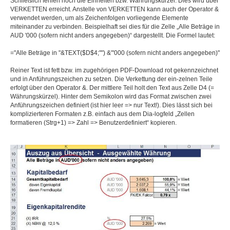
Schließlich fehlen noch die Einheiten bzw. Währungskürzel. Dies wird über
VERKETTEN erreicht. Anstelle von VERKETTEN kann auch der Operator &
verwendet werden, um als Zeichenfolgen vorliegende Elemente
miteinander zu verbinden. Beispielhaft sei dies für die Zelle „Alle Beträge in
AUD '000 (sofern nicht anders angegeben)“ dargestellt. Die Formel lautet:
="Alle Beträge in "&TEXT($D$4;"") &"'000 (sofern nicht anders angegeben)"
Reiner Text ist fett bzw. im zugehörigen PDF-Download rot gekennzeichnet
und in Anführungszeichen zu setzen. Die Verkettung der ein-zelnen Teile
erfolgt über den Operator &. Der mittlere Teil holt den Text aus Zelle D4 (=
Währungskürzel). Hinter dem Semikolon wird das Format zwischen zwei
Anführungszeichen definiert (ist hier leer => nur Text!). Dies lässt sich bei
komplizierteren Formaten z.B. einfach aus dem Dia-logfeld „Zellen
formatieren (Strg+1) => Zahl => Benutzerdefiniert“ kopieren.