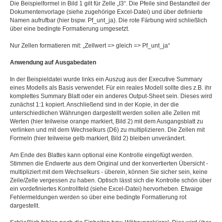
Die Beispielformel in Bild 1 gilt für Zelle „I3“. Die Pfeile sind Bestandteil der
Dokumentenvorlage (siehe zugehörige Excel-Datei) und über definierte
Namen aufrufbar (hier bspw. Pf_unt_ja). Die rote Färbung wird schließlich
über eine bedingte Formatierung umgesetzt.
Nur Zellen formatieren mit: „Zellwert => gleich => Pf_unt_ja“
Anwendung auf Ausgabedaten
In der Beispieldatei wurde links ein Auszug aus der Executive Summary
eines Modells als Basis verwendet. Für ein reales Modell sollte dies z.B. ihr
komplettes Summary Blatt oder ein anderes Output-Sheet sein. Dieses wird
zunächst 1:1 kopiert. Anschließend sind in der Kopie, in der die
unterschiedlichen Währungen dargestellt werden sollen alle Zellen mit
Werten (hier teilweise orange markiert, Bild 2) mit dem Ausgangsblatt zu
verlinken und mit dem Wechselkurs (D6) zu multiplizieren. Die Zellen mit
Formeln (hier teilweise gelb markiert, Bild 2) bleiben unverändert.
Am Ende des Blattes kann optional eine Kontrolle eingefügt werden.
Stimmen die Endwerte aus dem Original und der konvertierten Übersicht -
multipliziert mit dem Wechselkurs - überein, können Sie sicher sein, keine
Zeile/Zelle vergessen zu haben. Optisch lässt sich die Kontrolle schön über
ein vordefiniertes Kontrollfeld (siehe Excel-Datei) hervorheben. Etwaige
Fehlermeldungen werden so über eine bedingte Formatierung rot
dargestellt.