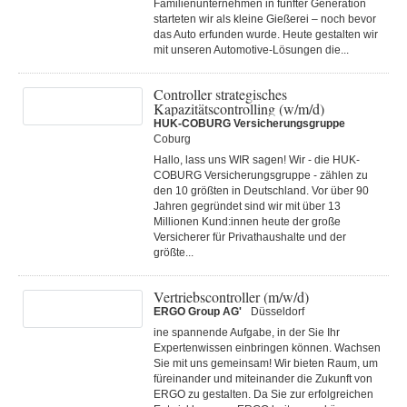
Familienunternehmen in fünfter Generation
starteten wir als kleine Gießerei – noch bevor
das Auto erfunden wurde. Heute gestalten wir
mit unseren Automotive-Lösungen die...
Controller strategisches
Kapazitätscontrolling (w/m/d)
HUK-COBURG Versicherungsgruppe
Coburg
Hallo, lass uns WIR sagen! Wir - die HUK-
COBURG Versicherungsgruppe - zählen zu
den 10 größten in Deutschland. Vor über 90
Jahren gegründet sind wir mit über 13
Millionen Kund:innen heute der große
Versicherer für Privathaushalte und der
größte...
Vertriebscontroller (m/w/d)
ERGO Group AG'
Düsseldorf
ine spannende Aufgabe, in der Sie Ihr
Expertenwissen einbringen können. Wachsen
Sie mit uns gemeinsam! Wir bieten Raum, um
füreinander und miteinander die Zukunft von
ERGO zu gestalten. Da Sie zur erfolgreichen