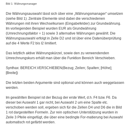
Bild 1: Währungsmanager
Die Währungsauswahl lässt sich über eine „Währungsmanager“ umsetzen
(siehe Bild 1). Zentrale Elemente sind dabei die verschiedenen
Währungen mit ihren Wechselkursen (Eingabefelder) zur Grundwährung.
Im vorliegenden Beispiel wurden EUR als Grundwährung
(Umrechnungsfaktor = 1) sowie 3 alternative Währungen gewählt. Die
Währungsauswahl erfolgt in Zelle D2 und ist über eine Datenüberprüfung
auf die 4 Werte F2 bis I2 limitiert.
Das letztlich aktive Währungskürzel, sowie den zu verwendenden
Umrechnungskurs erhält man über die Funktion Bereich Verschieben.
Synthax: BEREICH.VERSCHIEBEN(Bezug; Zeilen; Spalten; [Höhe];
[Breite])
Die letzten beiden Argumente sind optional und können auch weggelassen
werden.
Im gewählten Beispiel ist der Bezug der erste Wert, d.h. F4 bzw. F6. Da
dieser bei Auswahl 1 gar nicht, bei Auswahl 2 um eine Spalte etc.
verschoben werden soll, ergeben sich für die Zellen D4 und D6 die in Bild
1 rot dargestellten Formeln. Zur rein optischen Unterstützung wurden in
Zeile 3 Pfeile eingefügt, die über eine bedingte For-matierung bei Auswahl
automatisch rot gefärbt werden.