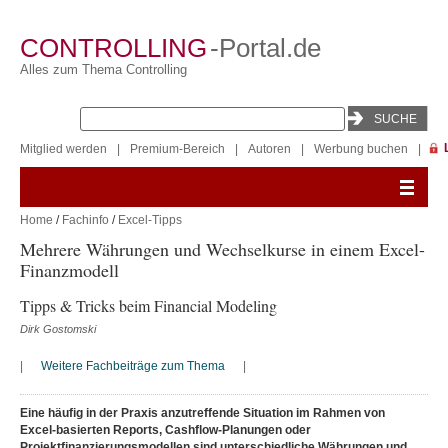
CONTROLLING
-Portal.de
Alles zum Thema Controlling
Mitglied werden
|
Premium-Bereich
|
Autoren
|
Werbung buchen
|
Home
/
Fachinfo
/
Excel-Tipps
Mehrere Währungen und Wechselkurse in einem Excel-
Finanzmodell
Tipps & Tricks beim Financial Modeling
Dirk Gostomski
|
Weitere Fachbeiträge zum Thema
|
Eine häufig in der Praxis anzutreffende Situation im Rahmen von
Excel-basierten Reports, Cashflow-Planungen oder
Projektfinanzierungsmodellen sind unterschiedliche Währungen und