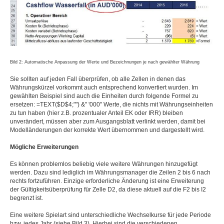
Bild 2: Automatische Anpassung der Werte und Bezeichnungen je nach gewählter Währung
Sie sollten auf jeden Fall überprüfen, ob alle Zellen in denen das
Währungskürzel vorkommt auch entsprechend konvertiert wurden. Im
gewählten Beispiel sind auch die Einheiten durch folgende Formel zu
ersetzen: =TEXT($D$4;"") &" '000" Werte, die nichts mit Währungseinheiten
zu tun haben (hier z.B. prozentualer Anteil EK oder IRR) bleiben
unverändert, müssen aber zum Ausgangsblatt verlinkt werden, damit bei
Modelländerungen der korrekte Wert übernommen und dargestellt wird.
Mögliche Erweiterungen
Es können problemlos beliebig viele weitere Währungen hinzugefügt
werden. Dazu sind lediglich im Währungsmanager die Zeilen 2 bis 6 nach
rechts fortzuführen. Einzige erforderliche Änderung ist eine Erweiterung
der Gültigkeitsüberprüfung für Zelle D2, da diese aktuell auf die F2 bis I2
begrenzt ist.
Eine weitere Spielart sind unterschiedliche Wechselkurse für jede Periode
bzw. jedes Jahr (siehe Bild 3). Hierbei sind die verschiedenen