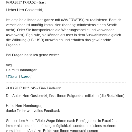
09.03.2017 17:03:52 - Gast
Lieber Herr Gostomski,
ich empfehle ihnen das ganze mit =WVERWEIS() zu realisieren. Bereich
verschieben ist unnötig kompliziert (benötigt mindestens einen Schritt
mehr). Oder Sie transponieren die Währungstabelle und verwenden
=sverweis(). Egal wie, sie können als user in dem Auswahlmenue gleich
die Währung (z.B. USD) auswählen und erhalten das gewünschte
Ergebnis.
Bei Fragen helfe ich gerne weiter.
mfg.
Helmut Homburger
[
Zitieren
|
Name
]
21.03.2017 10:21:45 - Tino Lindauer
Der Autor, Herr Gostomski, lässt Ihnen Folgendes mitteilen (die Redaktion):
Hallo Herr Homburger,
danke für ihr wertvolles Feedback.
Getreu dem Motto "Viele Wege führen nach Rom", gibt es in Excel fast
immer nicht nur eine Lösungsmöglichkeit, sondern meistens mehrere
verschiedene Ansätze. Beide von ihnen vorgeschlagenen