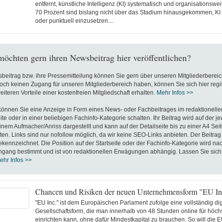
entfernt, künstliche Intelligenz (KI) systematisch und organisationswe
70 Prozent sind bislang nicht über das Stadium hinausgekommen, KI 
oder punktuell einzusetzen....
möchten gern ihren Newsbeitrag hier veröffentlichen?
beitrag bzw. ihre Pressemitteilung können Sie gern über unseren Mitgliederbereic
noch keinen Zugang für unseren Mitgliederbereich haben, können Sie sich hier regi
eiteren Vorteile einer kostenfreien Mitgliedschaft erhalten.
Mehr Infos >>
 können Sie eine Anzeige in Form eines News- oder Fachbeitrages im redaktionelle
ite oder in einer beliebigen Fachinfo-Kategorie schalten. Ihr Beitrag wird auf der j
einem Aufmacher/Anriss dargestellt und kann auf der Detailseite bis zu einer A4 Seit
lten. Links sind nur nofollow möglich, da wir keine SEO-Links anbieten. Der Beitrag 
kennzeichnet. Die Position auf der Startseite oder der Fachinfo-Kategorie wird na
ngang bestimmt und ist von redaktionellen Erwägungen abhängig. Lassen Sie sich 
ehr Infos >>
Chancen und Risiken der neuen Unternehmensform "EU In
"EU Inc." ist dem Europäischen Parlament zufolge eine vollständig dig
Gesellschaftsform, die man innerhalb von 48 Stunden online für höc
einrichten kann, ohne dafür Mindestkapital zu brauchen. So will die