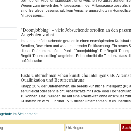
bei mobilem Arbeiten klargestellt, unter welchen Voraussetzungen Bet
Wegen zum Erwerb des Mittagessens in der Mittagspause gesetzlich u
sind. Berufsgenossenschaft: kein Versicherungsschutz im Homeoffice
Mittagessens...
"Doomjobbing" – viele Jobsuchende scrollen an den passe
Angeboten vorbei
Immer mehr Jobsuchende geraten in einen erschöpfenden Kreislauf
Scrollen, Bewerben und wiederkehrender Enttäuschung. Ein neues Sc
dieses Phänomen auf den Punkt: "Doomjobbing". Der Begriff "Doomjo
Begriff "Doomscrolling" angelehnt. Er beschreibt die Tendenz, dass di
auf Jobsuche...
Erste Unternehmen sehen künstliche Intelligenz als Alternat
Qualifikation und Berufserfahrung
Knapp 20 % der Unternehmen, die bereits künstliche Intelligenz (KI)
es für leicht oder sehr leicht, Arbeitskräfte mit Fach- oder Hochschul
zu können. Dazu würden sie auf eine Arbeitskraft ohne Abschluss zurü
KI unterstützt wird. Für rund 15 % dieser Unternehmen ist es überdies l
ngebote im Stellenmarkt: