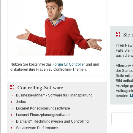
Sie 
Ihren News
Falls Sie 
auch die w
Nutzen Sie kostenfrei das
Forum für Controller
und und
Alternativ
diskutieren ihre Fragen zu Controlling-Themen.
der Startse
Seite mit 
Bild entha
Controlling-Software
Anzeige ge
Auftragsei
BusinessPlanner* - Software für Finanzplanung
beraten.
M
Jedox
Lucanet Konsolidierungssoftware
Lucanet Finanzplanungssoftware
Diamant/4 Rechnungswesen und Controlling
Serviceware Performance