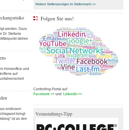
Weitere Stellenanzeigen im Stellenmarkt >>
eckungsrisiko
Folgen Sie uns!
olgt werden. Dazu
n Dr. Stefanie
ittelpunkt stehen
ens
 im Homeoffice und
roffene auf
nfallversichert
Controlling-Portal auf:
Facebook >>
und
Linkedin >>
nden
 aus endlosem
Veranstaltungs-Tipp
hlagwort bringt
bbing" ist an den