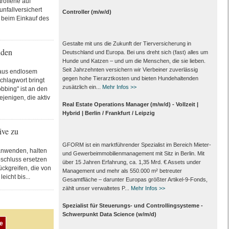
roffene auf
nfallversichert
Controller (m/w/d)
 beim Einkauf des
Gestalte mit uns die Zukunft der Tierversicherung in
nden
Deutschland und Europa. Bei uns dreht sich (fast) alles um
Hunde und Katzen – und um die Menschen, die sie lieben.
Seit Jahrzehnten versichern wir Vierbeiner zuverlässig
 aus endlosem
gegen hohe Tierarztkosten und bieten Hundehaltenden
hlagwort bringt
zusätzlich ein...
Mehr Infos >>
bbing" ist an den
ejenigen, die aktiv
Real Estate Operations Manager (m/w/d) - Vollzeit |
Hybrid | Berlin / Frankfurt / Leipzig
ive zu
GFORM ist ein marktführender Spezialist im Bereich Mieter-
 anwenden, halten
und Gewerbeimmobilienmanagement mit Sitz in Berlin. Mit
abschluss ersetzen
über 15 Jahren Erfahrung, ca. 1,35 Mrd. € Assets under
ckgreifen, die von
Management und mehr als 550.000 m² betreuter
eicht bis...
Gesamtfläche – darunter Europas größter Artikel-9-Fonds,
zählt unser verwaltetes P...
Mehr Infos >>
Spezialist für Steuerungs- und Controllingsysteme -
Schwerpunkt Data Science (w/m/d)