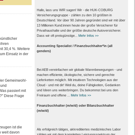
Hallo, lass uns WIR sagen! Wir - die HUK-COBURG
Versicherungsgruppe - zählen zu den 10 größten in
Deutschland. Vor über 90 Jahren gegründet sind wir mit über
13 Millionen Kund:innen heute der große Versicherer für
Privathaushalte und der größte deutsche Autoversicherer.
Dass wir oft preisgünstige...
Mehr Infos >>
künstlicher
 ihren
Accounting Specialist / Finanzbuchhalter*in (all
it 30,4 %. Weitere
genders)
zum Einsatz in der
Bei AEB vereinfachen wir globale Warenbewegungen - und
machen effiziente, ökologische, sichere und gerechte
Lieferketten möglich. Mit intuitiven Technologien aus der
 der Gemeinwohl-
Cloud - und mit dir! Weil du, deine Fähigkeiten, Gedanken
 und
und Ideen uns weiterbringen. Du bekommst bei uns den
as passiert mit
Freiraum und offene ...
Mehr Infos >>
?" Diese Frage
Finanzbuchhalter (m/w/d) oder Bilanzbuchhalter
(m/w/d)
zeugen ist die
Als erfolgreich tätiges, akkreditiertes medizinisches Labor
h weit davon
zählen wir mit dem kompletten Leistungs­spektrum der