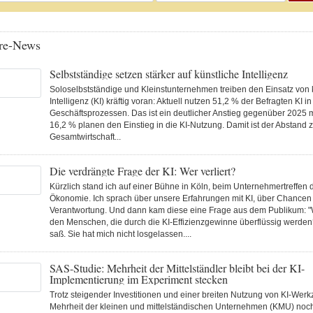
re-News
Selbstständige setzen stärker auf künstliche Intelligenz
Soloselbstständige und Kleinstunternehmen treiben den Einsatz von 
Intelligenz (KI) kräftig voran: Aktuell nutzen 51,2 % der Befragten KI in
Geschäftsprozessen. Das ist ein deutlicher Anstieg gegenüber 2025 m
16,2 % planen den Einstieg in die KI-Nutzung. Damit ist der Abstand 
Gesamtwirtschaft...
Die verdrängte Frage der KI: Wer verliert?
Kürzlich stand ich auf einer Bühne in Köln, beim Unternehmertreffen
Ökonomie. Ich sprach über unsere Erfahrungen mit KI, über Chancen
Verantwortung. Und dann kam diese eine Frage aus dem Publikum: "W
den Menschen, die durch die KI-Effizienzgewinne überflüssig werden
saß. Sie hat mich nicht losgelassen....
SAS-Studie: Mehrheit der Mittelständler bleibt bei der KI-
Implementierung im Experiment stecken
Trotz steigender Investitionen und einer breiten Nutzung von KI-Werk
Mehrheit der kleinen und mittelständischen Unternehmen (KMU) noc