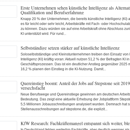
Erste Unternehmen sehen künstliche Intelligenz als Alternat
Qualifikation und Berufserfahrung
Knapp 20 % der Unternehmen, die bereits künstliche Intelligenz (KI)
es für leicht oder sehr leicht, Arbeitskräfte mit Fach- oder Hochschul
zu können. Dazu würden sie auf eine Arbeitskraft ohne Abschluss zurü
KI unterstützt wird. Für rund...
Selbstständige setzen stärker auf künstliche Intelligenz
Soloselbstständige und Kleinstunternehmen treiben den Einsatz von 
Intelligenz (KI) kräftig voran: Aktuell nutzen 51,2 % der Befragten KI in
Geschäftsprozessen. Das ist ein deutlicher Anstieg gegenüber 2025 m
16,2 % planen den Einstieg in die KI-Nutzung. Damit...
Quereinstieg boomt: Anteil der Jobs auf Stepstone seit 2019
versechsfacht
Neue Berufswege und Quereinstiege gewinnen am deutschen Arbeits
Bedeutung. Das zeigt eine aktuelle Erhebung der Jobplattform Stepsto
5,5 Millionen Jobausschreibungen analysiert wurden. Demnach hat sic
Stellenausschreibungen auf stepstone.de, die explizit...
KfW Research: Fachkräftemangel entspannt sich weiter, ble
In Deutschland fehlen weiterhin Fachkräfte, aber deutlich weniger als