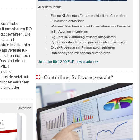
Aus dem Inhalt:
Eigene KI-Agenten für unterschiedliche Controlling-
Funktionen entwickeln
 Künstliche
Wissensdatenbanken und Unternehmensdokumente
t mit messbarem ROI
in KI-Agenten integrieren
ität bewähren. Die
Big Data im Controlling effizient analysieren
ität und
Python verständlich und praxisorientiert einsetzen
tufe intelligenter
Excel-Prozesse mit Python automatisieren
ls verteilte KI-
Datenanalysen mit pandas durchführen
enschen nur noch
Das sind die KI-
Jetzt hier für 12,99 EUR downloaden >>
 VIER
ls fester
Controlling-Software gesucht?
ndustrie setzt auf
nnungen verlagern
veräne oder
ANZEIGE