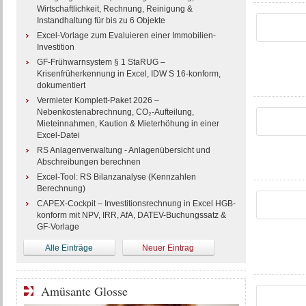
Wirtschaftlichkeit, Rechnung, Reinigung &
Instandhaltung für bis zu 6 Objekte
Excel-Vorlage zum Evaluieren einer Immobilien-
Investition
GF-Frühwarnsystem § 1 StaRUG –
Krisenfrüherkennung in Excel, IDW S 16-konform,
dokumentiert
Vermieter Komplett-Paket 2026 –
Nebenkostenabrechnung, CO₂-Aufteilung,
Mieteinnahmen, Kaution & Mieterhöhung in einer
Excel-Datei
RS Anlagenverwaltung - Anlagenübersicht und
Abschreibungen berechnen
Excel-Tool: RS Bilanzanalyse (Kennzahlen
Berechnung)
CAPEX-Cockpit – Investitionsrechnung in Excel HGB-
konform mit NPV, IRR, AfA, DATEV-Buchungssatz &
GF-Vorlage
Alle Einträge
Neuer Eintrag
Amüsante Glosse