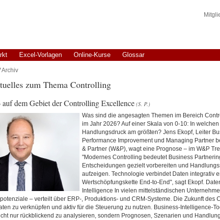
Mitgl
rkt
Excel-Vorlagen
Online-Kurse
Glossar
/
Archiv
tuelles zum Thema Controlling
 auf dem Gebiet der Controlling Excellence
(S. P.)
Was sind die angesagten Themen im Bereich Contro
im Jahr 2026? Auf einer Skala von 0-10: In welchen
Handlungsdruck am größten? Jens Ekopf, Leiter Bu
Performance Improvement und Managing Partner be
& Partner (W&P), wagt eine Prognose – im W&P Tre
"Modernes Controlling bedeutet Business Partnerin
Entscheidungen gezielt vorbereiten und Handlung
aufzeigen. Technologie verbindet Daten integrativ e
Wertschöpfungskette End-to-End", sagt Ekopf. Date
Intelligence In vielen mittelständischen Unterneh
tenziale – verteilt über ERP-, Produktions- und CRM-Systeme. Die Zukunft des Co
aten zu verknüpfen und aktiv für die Steuerung zu nutzen. Business-Intelligence-T
cht nur rückblickend zu analysieren, sondern Prognosen, Szenarien und Handlung