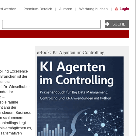
Login
ied werden
|
Premium-Bereich
|
Autoren
|
Werbung buchen
|
eBook: KI Agenten im Controlling
lling Excellence
 Branchen ist der
siness
i Dr. Wieselhuber
ndradar.
g –
sspielräume
ntlang der
n steuern Business
men schlummern
ntrollings liegt
ools ermöglichen es,
salternativen