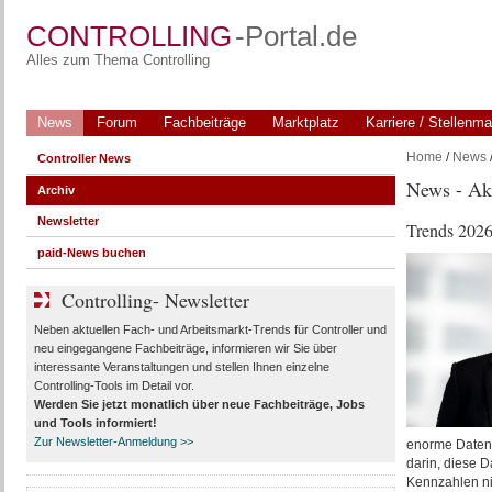
CONTROLLING
-Portal.de
Alles zum Thema Controlling
News
Forum
Fachbeiträge
Marktplatz
Karriere / Stellenma
Home
/
News
Controller News
News - Ak
Archiv
Newsletter
Trends 2026
paid-News buchen
Controlling- Newsletter
Neben aktuellen Fach- und Arbeitsmarkt-Trends für Controller und
neu eingegangene Fachbeiträge, informieren wir Sie über
interessante Veranstaltungen und stellen Ihnen einzelne
Controlling-Tools im Detail vor.
Werden Sie jetzt monatlich über
neue Fachbeiträge, Jobs
und Tools
informiert!
Zur Newsletter-Anmeldung >>
enorme Datenpo
darin, diese D
Kennzahlen ni