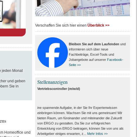
Verschaffen Sie sich hier einen
Überblick >>
Bleiben Sie auf dem Laufenden
und
informieren sich über neue
Fachbeiträge, Excel-Tools und
Jobangebote auf unserer
Facebook-
Seite >>
ie jeden Monat
Stellenanzeigen
cher und geben
bern Sie in
Vertriebscontroller (m/w/d)
ine spannende Aufgabe, in der Sie Ihr Expertenwissen
einbringen können. Wachsen Sie mit uns gemeinsam! Wir
bieten Raum, um füreinander und miteinander die Zukunft
ens
von ERGO zu gestalten. Da Sie zur erfolgreichen
Entwicklung von ERGO beitragen, können Sie von uns als
 im Homeoffice und
Arbeitgeber einiges erwarten, z...
Mehr Infos >>