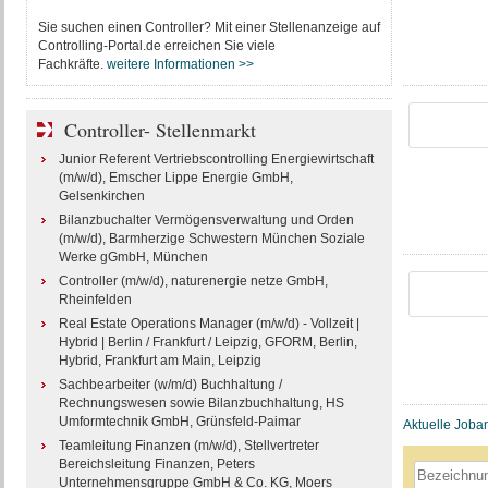
Sie suchen einen Controller? Mit einer Stellenanzeige auf
Controlling-Portal.de erreichen Sie viele
Fachkräfte.
weitere Informationen >>
Controller- Stellenmarkt
Junior Referent Vertriebscontrolling Energiewirtschaft
(m/w/d), Emscher Lippe Energie GmbH,
Gelsenkirchen
Bilanzbuchalter Vermögensverwaltung und Orden
(m/w/d), Barmherzige Schwestern München Soziale
Werke gGmbH, München
Controller (m/w/d), naturenergie netze GmbH,
Rheinfelden
Real Estate Operations Manager (m/w/d) - Vollzeit |
Hybrid | Berlin / Frankfurt / Leipzig, GFORM, Berlin,
Hybrid, Frankfurt am Main, Leipzig
Sachbearbeiter (w/m/d) Buchhaltung /
Rechnungswesen sowie Bilanzbuchhaltung, HS
Umformtechnik GmbH, Grünsfeld-Paimar
Aktuelle Joba
Teamleitung Finanzen (m/w/d), Stellvertreter
Bereichsleitung Finanzen, Peters
Unternehmensgruppe GmbH & Co. KG, Moers