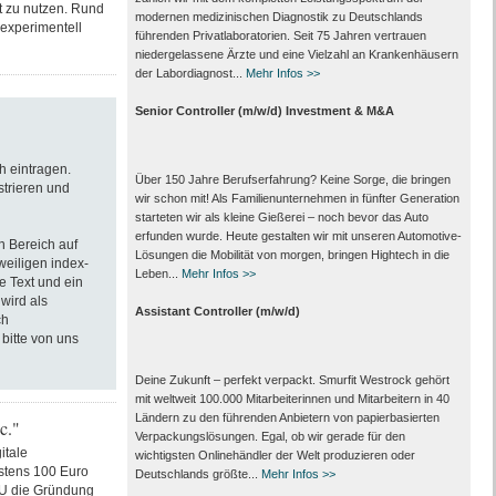
it zu nutzen. Rund
modernen medizinischen Diagnostik zu Deutschlands
experimentell
führenden Privat­laboratorien. Seit 75 Jahren vertrauen
nieder­gelassene Ärzte und eine Vielzahl an Kranken­häusern
der Labor­diagnost...
Mehr Infos >>
Senior Controller (m/w/d) Investment & M&A
h eintragen.
Über 150 Jahre Berufserfahrung? Keine Sorge, die bringen
strieren und
wir schon mit! Als Familienunternehmen in fünfter Generation
starteten wir als kleine Gießerei – noch bevor das Auto
erfunden wurde. Heute gestalten wir mit unseren Automotive-
n Bereich auf
Lösungen die Mobilität von morgen, bringen Hightech in die
eweiligen index-
Leben...
Mehr Infos >>
e Text und ein
wird als
Assistant Controller (m/w/d)
ch
bitte von uns
Deine Zukunft – perfekt verpackt. Smurfit Westrock gehört
mit weltweit 100.000 Mitarbeiter­innen und Mitarbeitern in 40
Ländern zu den führenden Anbietern von papier­basierten
c."
Verpackungs­lösungen. Egal, ob wir gerade für den
itale
wichtigsten Onlinehändler der Welt produzieren oder
hstens 100 Euro
Deutschlands größte...
Mehr Infos >>
 EU die Gründung