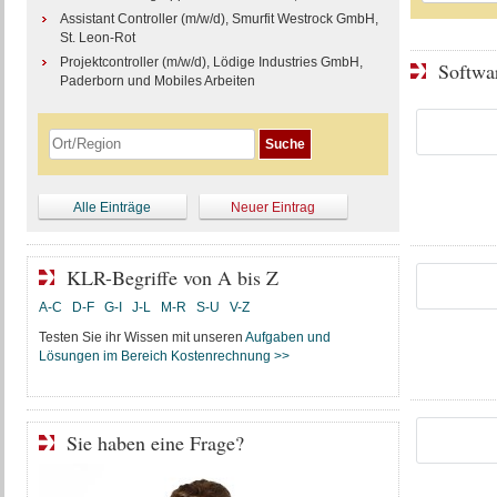
Assistant Controller (m/w/d), Smurfit Westrock GmbH,
St. Leon-Rot
Projektcontroller (m/w/d), Lödige Industries GmbH,
Softwa
Paderborn und Mobiles Arbeiten
Alle Einträge
Neuer Eintrag
KLR-Begriffe von A bis Z
A-C
D-F
G-I
J-L
M-R
S-U
V-Z
Testen Sie ihr Wissen mit unseren
Aufgaben und
Lösungen im Bereich Kostenrechnung >>
Sie haben eine Frage?