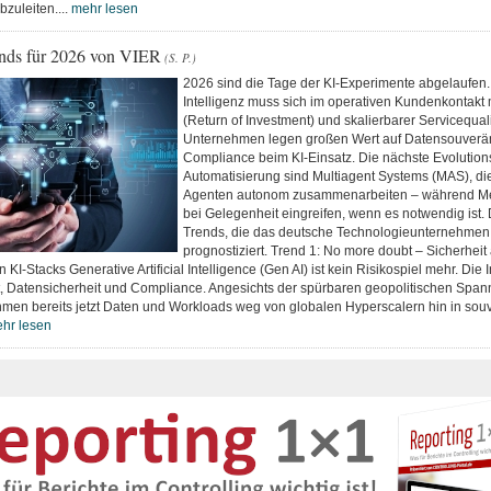
bzuleiten....
mehr lesen
nds für 2026 von VIER
(S. P.)
2026 sind die Tage der KI-Experimente abgelaufen.
Intelligenz muss sich im operativen Kundenkontak
(Return of Investment) und skalierbarer Servicequal
Unternehmen legen großen Wert auf Datensouverän
Compliance beim KI-Einsatz. Die nächste Evolutionss
Automatisierung sind Multiagent Systems (MAS), die a
Agenten autonom zusammenarbeiten – während M
bei Gelegenheit eingreifen, wenn es notwendig ist. 
Trends, die das deutsche Technologieunternehmen
prognostiziert. Trend 1: No more doubt – Sicherheit a
 KI-Stacks Generative Artificial Intelligence (Gen AI) ist kein Risikospiel mehr. Die I
it, Datensicherheit und Compliance. Angesichts der spürbaren geopolitischen Spa
hmen bereits jetzt Daten und Workloads weg von globalen Hyperscalern hin in sou
hr lesen