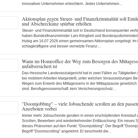
innovativer Unternehmen erleichtern. Jedes Unternehmen...
Aktionsplan gegen Steuer- und Finanzkriminalität soll Entd
und Abschreckung spürbar erhöhen
Steuer- und Finanzkriminalität soll in Deutschland konsequenter verf
haben Bundesfinanzminister Lars Klingbeil und Bundesjustizministeri
Hubig am 16.07.2026 einen gemeinsamen Aktionsplan vorgelegt. Im M
schlagkräftigere und besser vernetzte Finanz-...
Wann im Homeoffice der Weg zum Besorgen des Mittagess
unfallversichert ist
Das Hessische Landessozialgericht hat in zwei Fällen zu Tätigkeiten
bei mobilem Arbeiten klargestellt, unter welchen Voraussetzungen Bet
Wegen zum Erwerb des Mittagessens in der Mittagspause gesetzlich u
sind. Berufsgenossenschaft: kein Versicherungsschutz...
"Doomjobbing" – viele Jobsuchende scrollen an den passe
Angeboten vorbei
Immer mehr Jobsuchende geraten in einen erschöpfenden Kreislauf
Scrollen, Bewerben und wiederkehrender Enttäuschung. Ein neues Sc
dieses Phänomen auf den Punkt: "Doomjobbing". Der Begriff "Doomjo
Begriff "Doomscrolling" angelehnt. Er beschreibt die...