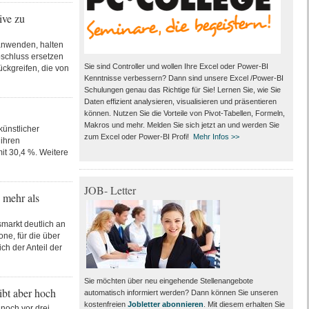
ive zu
 anwenden, halten
abschluss ersetzen
Sie sind Controller und wollen Ihre Excel oder Power-BI
ckgreifen, die von
Kenntnisse verbessern? Dann sind unsere Excel /Power-BI
Schulungen genau das Richtige für Sie! Lernen Sie, wie Sie
Daten effizient analysieren, visualisieren und präsentieren
können. Nutzen Sie die Vorteile von Pivot-Tabellen, Formeln,
Makros und mehr. Melden Sie sich jetzt an und werden Sie
künstlicher
zum Excel oder Power-BI Profi!
Mehr Infos >>
 ihren
it 30,4 %. Weitere
JOB- Letter
 mehr als
markt deutlich an
ne, für die über
h der Anteil der
Sie möchten über neu eingehende Stellenangebote
ibt aber hoch
automatisch informiert werden? Dann können Sie unseren
kostenfreien
Jobletter abonnieren
. Mit diesem erhalten Sie
 noch vor drei