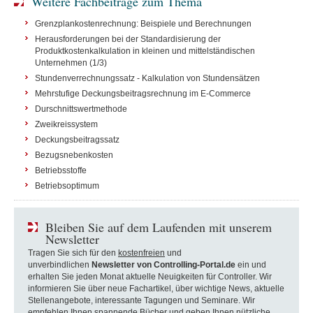
Weitere Fachbeiträge zum Thema
Grenzplankostenrechnung: Beispiele und Berechnungen
Herausforderungen bei der Standardisierung der
Produktkostenkalkulation in kleinen und mittelständischen
Unternehmen (1/3)
Stundenverrechnungssatz - Kalkulation von Stundensätzen
Mehrstufige Deckungsbeitragsrechnung im E-Commerce
Durschnittswertmethode
Zweikreissystem
Deckungsbeitragssatz
Bezugsnebenkosten
Betriebsstoffe
Betriebsoptimum
Bleiben Sie auf dem Laufenden mit unserem
Newsletter
Tragen Sie sich für den
kostenfreien
und
unverbindlichen
Newsletter von Controlling-Portal.de
ein und
erhalten Sie jeden Monat aktuelle Neuigkeiten für Controller. Wir
informieren Sie über neue Fachartikel, über wichtige News, aktuelle
Stellenangebote, interessante Tagungen und Seminare. Wir
empfehlen Ihnen spannende Bücher und geben Ihnen nützliche