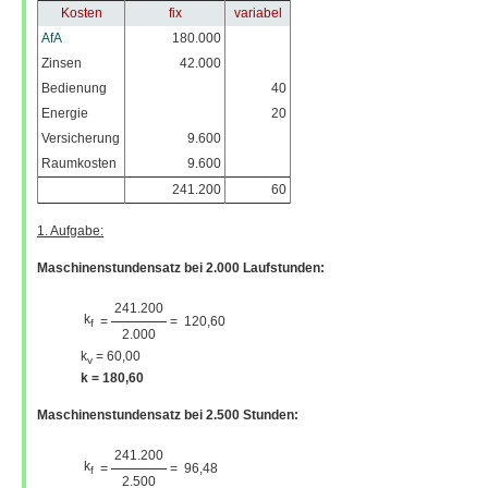
Kosten
fix
variabel
AfA
180.000
Zinsen
42.000
Bedienung
40
Energie
20
Versicherung
9.600
Raumkosten
9.600
241.200
60
1. Aufgabe:
Maschinenstundensatz bei 2.000 Laufstunden:
241.200
k
=
=
120,60
f
2.000
k
= 60,00
v
k = 180,60
Maschinenstundensatz bei 2.500 Stunden:
241.200
k
=
=
96,48
f
2.500