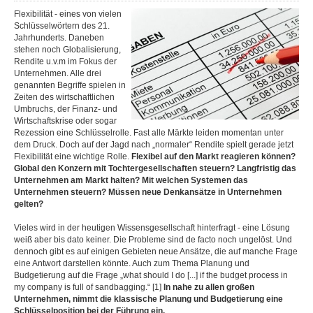
Flexibilität - eines von vielen
Schlüsselwörtern des 21.
Jahrhunderts. Daneben
stehen noch Globalisierung,
Rendite u.v.m im Fokus der
Unternehmen. Alle drei
genannten Begriffe spielen in
Zeiten des wirtschaftlichen
Umbruchs, der Finanz- und
Wirtschaftskrise oder sogar
Rezession eine Schlüsselrolle. Fast alle Märkte leiden momentan unter
dem Druck. Doch auf der Jagd nach „normaler“ Rendite spielt gerade jetzt
Flexibilität eine wichtige Rolle.
Flexibel auf den Markt reagieren können?
Global den Konzern mit Tochtergesellschaften steuern? Langfristig das
Unternehmen am Markt halten? Mit welchen Systemen das
Unternehmen steuern? Müssen neue Denkansätze in Unternehmen
gelten?
Vieles wird in der heutigen Wissensgesellschaft hinterfragt - eine Lösung
weiß aber bis dato keiner. Die Probleme sind de facto noch ungelöst. Und
dennoch gibt es auf einigen Gebieten neue Ansätze, die auf manche Frage
eine Antwort darstellen könnte. Auch zum Thema Planung und
Budgetierung auf die Frage „what should I do [...] if the budget process in
my company is full of sandbagging.“ [1]
In nahe zu allen großen
Unternehmen, nimmt die klassische Planung und Budgetierung eine
Schlüsselposition bei der Führung ein.