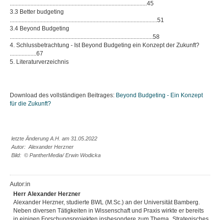
.............................................................................................45
3.3 Better budgeting
....................................................................................................51
3.4 Beyond Budgeting
.................................................................................................58
4. Schlussbetrachtung - Ist Beyond Budgeting ein Konzept der Zukunft?
..................67
5. Literaturverzeichnis
Download des vollständigen Beitrages:
Beyond Budgeting - Ein Konzept
für die Zukunft?
letzte Änderung A.H. am 31.05.2022
Autor: Alexander Herzner
Bild: © PantherMedia/ Erwin Wodicka
Autor:in
Herr Alexander Herzner
Alexander Herzner, studierte BWL (M.Sc.) an der Universität Bamberg.
Neben diversen Tätigkeiten in Wissenschaft und Praxis wirkte er bereits
in einigen Forschungsprojekten insbesondere zum Thema „Strategisches