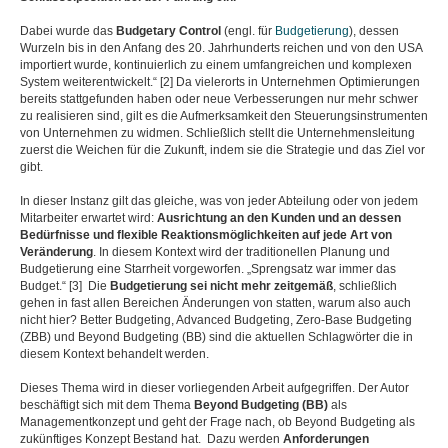
Dabei wurde das
Budgetary Control
(engl. für
Budgetierung
), dessen
Wurzeln bis in den Anfang des 20. Jahrhunderts reichen und von den USA
importiert wurde, kontinuierlich zu einem umfangreichen und komplexen
System weiterentwickelt.“ [2] Da vielerorts in Unternehmen Optimierungen
bereits stattgefunden haben oder neue Verbesserungen nur mehr schwer
zu realisieren sind, gilt es die Aufmerksamkeit den Steuerungsinstrumenten
von Unternehmen zu widmen. Schließlich stellt die Unternehmensleitung
zuerst die Weichen für die Zukunft, indem sie die Strategie und das Ziel vor
gibt.
In dieser Instanz gilt das gleiche, was von jeder Abteilung oder von jedem
Mitarbeiter erwartet wird:
Ausrichtung an den Kunden und an dessen
Bedürfnisse und flexible Reaktionsmöglichkeiten auf jede Art von
Veränderung
. In diesem Kontext wird der traditionellen Planung und
Budgetierung eine Starrheit vorgeworfen. „Sprengsatz war immer das
Budget.“ [3] Die
Budgetierung sei nicht mehr zeitgemäß
, schließlich
gehen in fast allen Bereichen Änderungen von statten, warum also auch
nicht hier? Better Budgeting, Advanced Budgeting, Zero-Base Budgeting
(ZBB) und Beyond Budgeting (BB) sind die aktuellen Schlagwörter die in
diesem Kontext behandelt werden.
Dieses Thema wird in dieser vorliegenden Arbeit aufgegriffen. Der Autor
beschäftigt sich mit dem Thema
Beyond Budgeting (BB)
als
Managementkonzept und geht der Frage nach, ob Beyond Budgeting als
zukünftiges Konzept Bestand hat. Dazu werden
Anforderungen