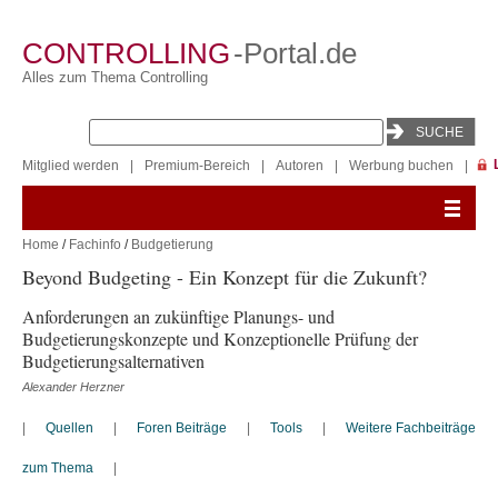
CONTROLLING
-Portal.de
Alles zum Thema Controlling
Mitglied werden
|
Premium-Bereich
|
Autoren
|
Werbung buchen
|
Home
/
Fachinfo
/
Budgetierung
Beyond Budgeting - Ein Konzept für die Zukunft?
Anforderungen an zukünftige Planungs- und
Budgetierungskonzepte und Konzeptionelle Prüfung der
Budgetierungsalternativen
Alexander Herzner
|
Quellen
|
Foren Beiträge
|
Tools
|
Weitere Fachbeiträge
zum Thema
|