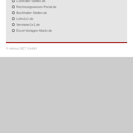
Controller-Stellen.de
Rechnungswesen-Portal.de
Buchhalter-Stellen.de
Lohn1x1.de
Vermieter1x1.de
Excel-Vorlagen-Markt.de
© reimus.NET GmbH