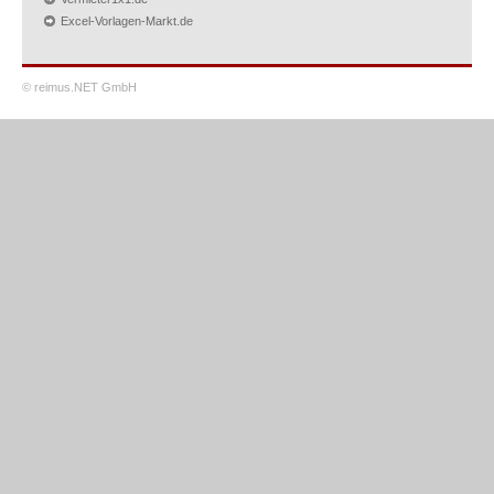
Excel-Vorlagen-Markt.de
© reimus.NET GmbH